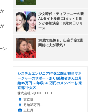
か
少女時代・ティファニーの新
ALタイトル曲にi-dle・ミヨ
ンが参加決定！8月20日リリ
が
ース
18歳で妊娠も、出産予定1週
間前に夫が浮気！
ーン
システムエンジニア/年休125日/担当マネ
ージャーのサポートあり!経験者さんは月
給35万円～/年収840万円のメンバーも/東
京都/中央区
株式会社SQOOL TECH
東京都
月給35万円～
正社員