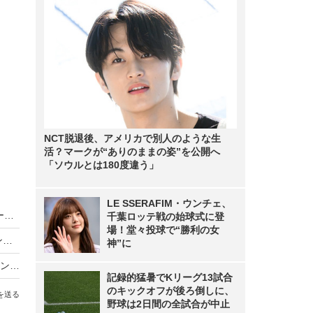
NCT脱退後、アメリカで別人のような生
活？マークが“ありのままの姿”を公開へ
「ソウルとは180度違う」
LE SSERAFIM・ウンチェ、
稲場愛香、“かわいい"と“美しい"が詰まったビューティーカレンダー発売！12通りのメイクを披露
千葉ロッテ戦の始球式に登
場！堂々投球で“勝利の女
佐々木希、デビュー20周年記念で10年ぶりカレンダー発売！“毎日、目が合う”がコンセプト
神”に
大原優乃、カレンダー発売！復帰後初の対面イベントに「会いに来てくださることが嬉しく、救われます」
記録的猛暑でKリーグ13試合
のキックオフが後ろ倒しに、
を送る
野球は2日間の全試合が中止