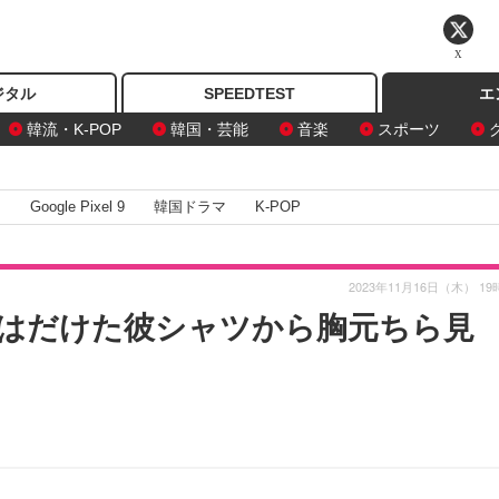
X
ジタル
SPEEDTEST
エ
韓流・K-POP
韓国・芸能
音楽
スポーツ
I
Google Pixel 9
韓国ドラマ
K-POP
2023年11月16日（木） 19
はだけた彼シャツから胸元ちら見