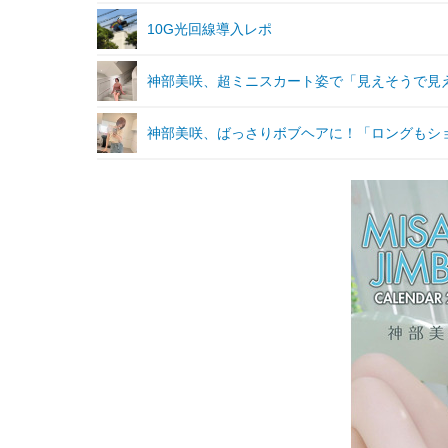
10G光回線導入レポ
神部美咲、超ミニスカート姿で「見えそうで見
神部美咲、ばっさりボブヘアに！「ロングもシ