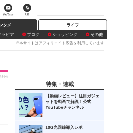
YouTube
RSS
ンタメ
ライフ
グラビア
ブログ
ショッピング
その他
※本サイトはアフィリエイト広告を利用しています
時34分
特集・連載
【動画レビュー】注目ガジェ
ットを動画で解説！公式
YouTubeチャンネル
10G光回線導入レポ