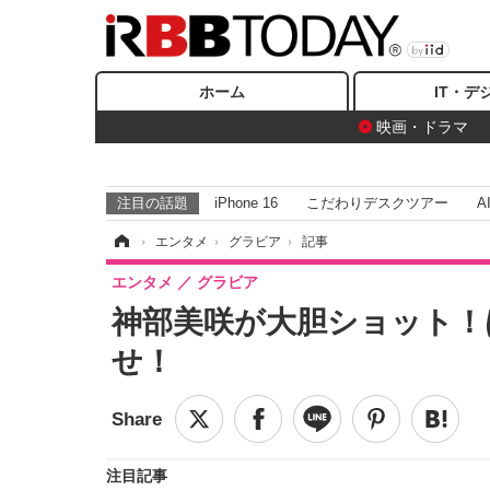
ホーム
IT・デ
映画・ドラマ
注目の話題
iPhone 16
こだわりデスクツアー
A
ホーム
›
エンタメ
›
グラビア
›
記事
エンタメ
グラビア
神部美咲が大胆ショット！
せ！
注目記事