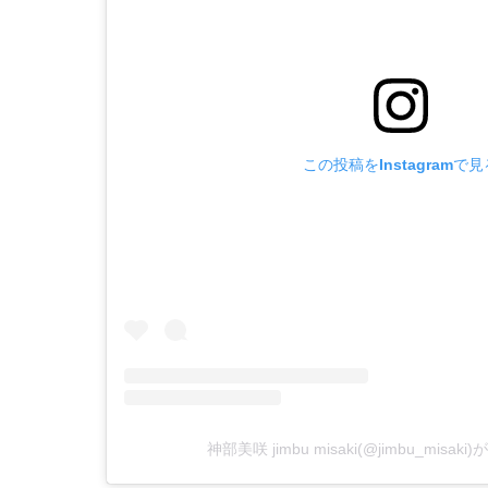
この投稿をInstagramで見
神部美咲 jimbu misaki(@jimbu_mis