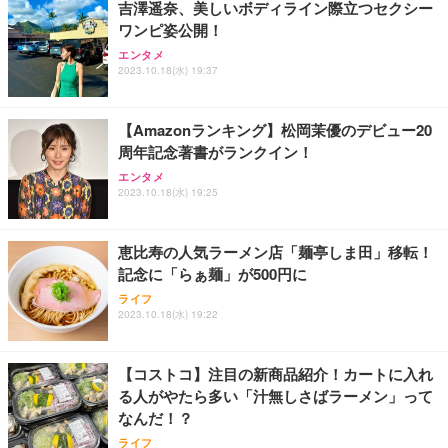
吉澤遥奈、美しいボディライン際立つセクシー
ワンピ姿公開！
エンタメ
2023.10.18(水) 19:37
【Amazonランキング】松岡茉優のデビュー20
周年記念著書がランクイン！
エンタメ
2023.10.18(水) 19:25
恵比寿の人気ラーメン店「麺亭しま田」移転！
記念に「らぁ麺」が500円に
ライフ
2023.10.18(水) 19:22
【コストコ】注目の新商品紹介！カートに入れ
る人がやたら多い「汁無しさばラーメン」って
なんだ！？
ライフ