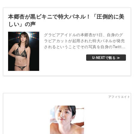
本郷杏が黒ビキニで特大パネル！「圧倒的に美
しい」の声
グラビアアイドルの本郷杏が1日、自身のグ
ラビアカットが起用された特大パネルが発売
されるということでその写真を自身のTwitter
で公開し、そのセクシーさが絶賛されてい
U-NEXTで観る ≫
る。