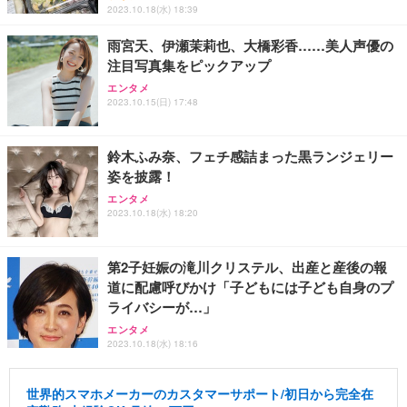
2023.10.18(水) 18:39
雨宮天、伊瀬茉莉也、大橋彩香……美人声優の
注目写真集をピックアップ
エンタメ
2023.10.15(日) 17:48
鈴木ふみ奈、フェチ感詰まった黒ランジェリー
姿を披露！
エンタメ
2023.10.18(水) 18:20
第2子妊娠の滝川クリステル、出産と産後の報
道に配慮呼びかけ「子どもには子ども自身のプ
ライバシーが…」
エンタメ
2023.10.18(水) 18:16
世界的スマホメーカーのカスタマーサポート/初日から完全在