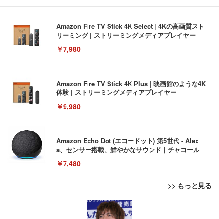
Amazon Fire TV Stick 4K Select | 4Kの高画質スト
リーミング | ストリーミングメディアプレイヤー
￥7,980
Amazon Fire TV Stick 4K Plus | 映画館のような4K
体験 | ストリーミングメディアプレイヤー
￥9,980
Amazon Echo Dot (エコードット) 第5世代 - Alex
a、センサー搭載、鮮やかなサウンド｜チャコール
￥7,480
>> もっと見る
[EdoErgo] オフィスチェア 椅子 テレワーク 疲れな
EIZO ビジネス向けプレミアムモニター | FlexScan
Amazonベーシック ペットシーツ 薄型 レギュラー 1
い 跳ね上げ式アームレスト コンパクト 約105度ロッ
EV3240X-WT | 31.5型4K UHD・USB Type-C・ホワ
回使い捨て 無香料 ホワイト 300枚