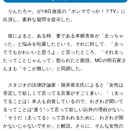
りんたろー。が18日放送の『ホンマでっか！？TV』に
出演し、素朴な疑問を提示した。
彼によると、ある時、妻である本郷杏奈が「太っちゃ
った」と悩みを吐露したという。それに対して、「太っ
ててもかわいいと思うよ」と言ったところ、「それ太っ
たってことじゃんって」怒られたと困惑。MCの明石家さ
んまも「そこが難しい」と同調した。
スタジオの法律評論家・堀井亜生氏によると「女性は
否定して欲しくて言ってる言葉がすごく多い」「（太っ
てることは）本人も自覚しているので、わざわざ聞いて
るってことは“違う”って言って欲しい以外の理由がない」
「そうだ（太ってる）って言われるために、わざわざ聞
かないじゃないですか」と解説。さらに、そんな女性の