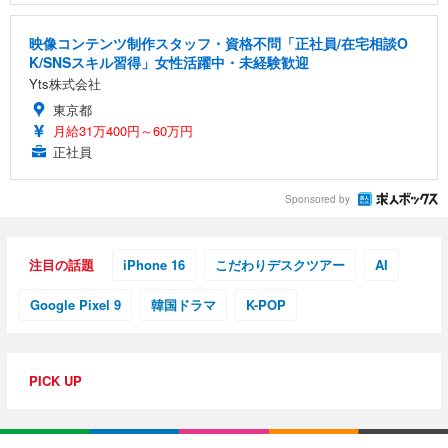
映像コンテンツ制作スタッフ・資格不問「正社員/在宅相談O
K/SNSスキル習得」女性活躍中・未経験歓迎
Yts株式会社
東京都
月給31万400円～60万円
正社員
Sponsored by
注目の話題
iPhone 16
こだわりデスクツアー
AI
Google Pixel 9
韓国ドラマ
K-POP
PICK UP