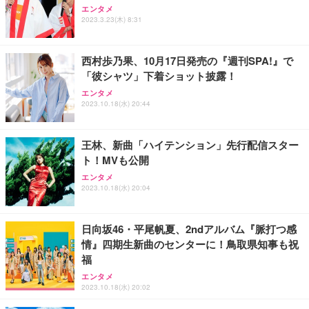
アイリスオーヤマ ペットシーツ 超厚型 お徳用 レギ
ッシュ 通気性 ランバーサポート付き 腰サポート ガ
HOOTER Gaming Monitor 24” Essential ゲーミン
エンタメ
ュラー 200枚入【Amazon.co.jp限定】
ス圧無段階昇降 360度回転 キャスター付き コンパク
グモニター QD 24.5インチ 1ms FHD 量子ドット 残
2023.3.23(木) 8:31
ト 幅52×奥行58.5×高さ84～96cm テレワーク 在宅
像低減 (3年保証 | 輝点保証 | 日本メーカー)
￥3,731
￥4,139
￥34,980
勤務 ブラック
西村歩乃果、10月17日発売の『週刊SPA!』で
「彼シャツ」下着ショット披露！
エンタメ
2023.10.18(水) 20:44
王林、新曲「ハイテンション」先行配信スター
ト！MVも公開
エンタメ
2023.10.18(水) 20:04
日向坂46・平尾帆夏、2ndアルバム『脈打つ感
情』四期生新曲のセンターに！鳥取県知事も祝
福
エンタメ
2023.10.18(水) 20:02