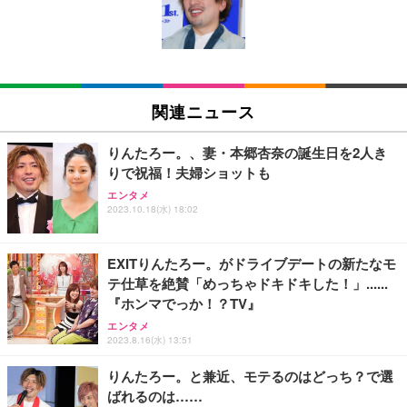
キング pc 事務椅子 360度回転 座面昇降 強化ナイロ
イト
ン樹脂ベース 通気性メッシュ 在宅ワーク H-WY01
￥3,373
￥5,699
￥105,595
(黒網+黒枠+黒足)
EIZO ビジネス向けプレミアムモニター | FlexScan
SIHOO B100 オフィスチェア／デスクチェア メッシ
Amazonベーシック ペットシーツ 厚型 ワイド 42枚
EV2740X-WT | 27.0型4K UHD・USB Type-C・ホワ
ュチェア 人間工学 疲れない ブラック
x2袋(84枚) ホワイト(吸収面:ライトブルー)
関連ニュース
イト
￥27,999
￥3,234
￥109,572
りんたろー。、妻・本郷杏奈の誕生日を2人き
りで祝福！夫婦ショットも
Sezlife オフィスチェア デスクチェア 疲れない テレ
【純正品】27"ゲーミングモニター DualSense 充電
ネオ・ルーライフ ネオ・オムツ L 中型犬用 26枚入
エンタメ
ワーク チェア 強化バックレスト 30度ロッキング機
2023.10.18(水) 18:02
フック付き（CFI-ZDM1J）
り 単品
能 人間工学 椅子 腰サポート 90度跳ね上げ式アーム
レスト 3Dヘッドレスト ハンガー付き 高反発クッシ
￥49,979
￥1,800
￥7,680
ョン PCチェア 通気性メッシュ ゲーミング/勉強/事
EXITりんたろー。がドライブデートの新たなモ
務用 おしゃれ パソコンチェア (ブラック)
テ仕草を絶賛「めっちゃドキドキした！」......
Sezlife オフィスチェア デスクチェア 疲れない テレ
【整備済み品】Dell E2724HS 27インチ 液晶モニタ
Smart Basic(スマートベーシック) 【Amazon.co.jp
『ホンマでっか！？TV』
ワーク チェア 強化バックレスト 30度ロッキング機
ー フルHD（1920×1080）VA 非光沢 HDMI/DisplayP
限定】 Smart Basic アイリスオーヤマ ペットシーツ
能 人間工学 椅子 腰サポート 90度跳ね上げ式アーム
ort/VGA スピーカー内蔵 高さ調整 スイベル VESA対
超厚型 お徳用 ワイド 100枚入 (x 1) (ケース販売)
エンタメ
2023.8.16(水) 13:51
レスト 3Dヘッドレスト ハンガー付き 高反発クッシ
応 ComfortView ビジネス向け
￥7,680
￥15,800
￥3,670
ョン PCチェア 通気性メッシュ ゲーミング/勉強/事
りんたろー。と兼近、モテるのはどっち？で選
務用 おしゃれ パソコンチェア (ホワイト)
ばれるのは……
ANDWINT オフィスチェア デスクチェア 肘なし メ
【MiniLED/24.5inch/280Hz/FHD】GRAPHT THE S