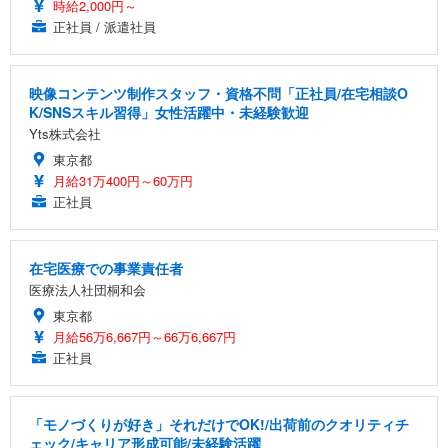
時給2,000円～
正社員 / 派遣社員
映像コンテンツ制作スタッフ・資格不問「正社員/在宅相談O
K/SNSスキル習得」女性活躍中・未経験歓迎
Yts株式会社
東京都
月給31万400円～60万円
正社員
在宅医療での事業責任者
医療法人社団桐和会
東京都
月給56万6,667円～66万6,667円
正社員
「モノづくりが好き」それだけでOK!/出荷前のクオリティチ
ェック/キャリア形成可能/未経験活躍