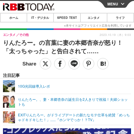
MENU
CLOSE
ホーム
IT・デジタル
SPEED TEST
エンタメ
ライフ
ホーム
IT・デジタル
エンタメ
その他
2023.10.19（木）9:03
りんたろー。の言葉に妻の本郷杏奈が怒り！
IT・デジタルTOP
スマートフォン
SPEED TEST
「太っちゃった」と告白されて……
ネタ
ガジェット・ツール
エンタメ
ショッピング
その他
エンタメTOP
映画・ドラマ
ライフ
注目記事
韓流・K-POP
韓国・芸能
ライフTOP
グルメ
リリース一覧
10G光回線導入レポ
音楽
スポーツ
ペット
ショッピング
プッシュ通知の停止方法
りんたろー。、妻・本郷杏奈の誕生日を2人きりで祝福！夫婦ショッ
トも
グラビア
ブログ
その他
EXITりんたろー。がドライブデートの新たなモテ仕草を絶賛「めっち
ショッピング
その他
ゃドキドキした！」......『ホンマでっか！？TV』