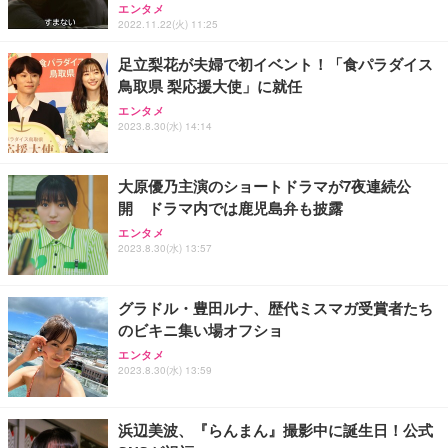
フック付き（CFI-ZDM1J）
り 単品
エンタメ
能 人間工学 椅子 腰サポート 90度跳ね上げ式アーム
2022.11.22(火) 11:25
レスト 3Dヘッドレスト ハンガー付き 高反発クッシ
￥49,979
￥1,800
￥7,680
ョン PCチェア 通気性メッシュ ゲーミング/勉強/事
足立梨花が夫婦で初イベント！「食パラダイス
務用 おしゃれ パソコンチェア (ブラック)
鳥取県 梨応援大使」に就任
Sezlife オフィスチェア デスクチェア 疲れない テレ
【整備済み品】Dell E2724HS 27インチ 液晶モニタ
Smart Basic(スマートベーシック) 【Amazon.co.jp
エンタメ
ワーク チェア 強化バックレスト 30度ロッキング機
ー フルHD（1920×1080）VA 非光沢 HDMI/DisplayP
限定】 Smart Basic アイリスオーヤマ ペットシーツ
2023.8.30(水) 14:14
能 人間工学 椅子 腰サポート 90度跳ね上げ式アーム
ort/VGA スピーカー内蔵 高さ調整 スイベル VESA対
超厚型 お徳用 ワイド 100枚入 (x 1) (ケース販売)
レスト 3Dヘッドレスト ハンガー付き 高反発クッシ
応 ComfortView ビジネス向け
￥7,680
￥15,800
￥3,670
ョン PCチェア 通気性メッシュ ゲーミング/勉強/事
大原優乃主演のショートドラマが7夜連続公
務用 おしゃれ パソコンチェア (ホワイト)
開 ドラマ内では鹿児島弁も披露
ANDWINT オフィスチェア デスクチェア 肘なし メ
【MiniLED/24.5inch/280Hz/FHD】GRAPHT THE S
アイリスオーヤマ ペットシーツ 超厚型 お徳用 レギ
ッシュ 通気性 ランバーサポート付き 腰サポート ガ
HOOTER Gaming Monitor 24” Essential ゲーミン
エンタメ
ュラー 200枚入【Amazon.co.jp限定】
ス圧無段階昇降 360度回転 キャスター付き コンパク
グモニター QD 24.5インチ 1ms FHD 量子ドット 残
2023.8.30(水) 13:57
ト 幅52×奥行58.5×高さ84～96cm テレワーク 在宅
像低減 (3年保証 | 輝点保証 | 日本メーカー)
￥3,731
￥4,139
￥34,980
勤務 ブラック
グラドル・豊田ルナ、歴代ミスマガ受賞者たち
のビキニ集い場オフショ
エンタメ
2023.8.30(水) 13:59
浜辺美波、『らんまん』撮影中に誕生日！公式