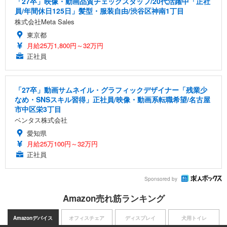
「27卒」映像・動画品質チェックスタッフ/20代活躍中「正社
員/年間休日125日」髪型・服装自由/渋谷区神南1丁目
株式会社Meta Sales
東京都
月給25万1,800円～32万円
正社員
「27卒」動画サムネイル・グラフィックデザイナー「残業少
なめ・SNSスキル習得」正社員/映像・動画系転職希望/名古屋
市中区栄3丁目
ベンタス株式会社
愛知県
月給25万100円～32万円
正社員
Sponsored by
Amazon売れ筋ランキング
Amazonデバイス
オフィスチェア
ディスプレイ
犬用トイレ