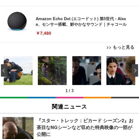
Amazon Echo Dot (エコードット) 第5世代 - Alex
a、センサー搭載、鮮やかなサウンド｜チャコール
￥7,480
>> もっと見る
[EdoErgo] オフィスチェア 椅子 テレワーク 疲れな
EIZO ビジネス向けプレミアムモニター | FlexScan
Amazonベーシック ペットシーツ 薄型 レギュラー 1
い 跳ね上げ式アームレスト コンパクト 約105度ロッ
EV3240X-WT | 31.5型4K UHD・USB Type-C・ホワ
‹
回使い捨て 無香料 ホワイト 300枚
キング pc 事務椅子 360度回転 座面昇降 強化ナイロ
イト
ン樹脂ベース 通気性メッシュ 在宅ワーク H-WY01
￥3,373
￥5,699
￥105,595
(黒網+黒枠+黒足)
1
/
3
EIZO ビジネス向けプレミアムモニター | FlexScan
SIHOO B100 オフィスチェア／デスクチェア メッシ
Amazonベーシック ペットシーツ 厚型 ワイド 42枚
EV2740X-WT | 27.0型4K UHD・USB Type-C・ホワ
ュチェア 人間工学 疲れない ブラック
x2袋(84枚) ホワイト(吸収面:ライトブルー)
関連ニュース
イト
￥27,999
￥3,234
￥109,572
『スター・トレック：ピカード シーズン2』お
茶目なNGシーンなど収めた特典映像の一部が
Sezlife オフィスチェア デスクチェア 疲れない テレ
公開に
【純正品】27"ゲーミングモニター DualSense 充電
ネオ・ルーライフ ネオ・オムツ L 中型犬用 26枚入
ワーク チェア 強化バックレスト 30度ロッキング機