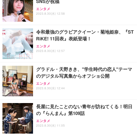
SNSが祝福
エンタメ
2023.8.30(水) 12:58
令和最強のグラビアクイーン・菊地姫奈、『ST
RiKE! 11回表』表紙登場！
エンタメ
2023.8.30(水) 12:57
グラドル・天野きき、"学生時代の恋人"テーマ
のデジタル写真集⁣からオフショ公開
エンタメ
2023.8.30(水) 12:44
長屋に見たことのない青年が訪ねてくる！明日
の『らんまん』第109話
エンタメ
2023.8.30(水) 11:05