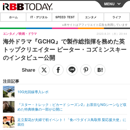
MENU
CLOSE
ホーム
IT・デジタル
SPEED TEST
エンタメ
ライフ
ホーム
IT・デジタル
エンタメ
映画・ドラマ
2023.8.31（木）20:44
海外ドラマ『GCHQ』で製作総指揮を務めた英
IT・デジタルTOP
スマートフォン
SPEED TEST
トップクリエイター ピーター・コズミンスキー
ネタ
ガジェット・ツール
のインタビュー公開
エンタメ
ショッピング
その他
エンタメTOP
映画・ドラマ
ライフ
韓流・K-POP
韓国・芸能
注目記事
ライフTOP
グルメ
リリース一覧
音楽
スポーツ
10G光回線導入レポ
ペット
ショッピング
プッシュ通知の停止方法
グラビア
ブログ
その他
『スター・トレック：ピカード シーズン2』お茶目なNGシーンなど収
めた特典映像の一部が公開に
ショッピング
その他
足立梨花が夫婦で初イベント！「食パラダイス鳥取県 梨応援大使」に
就任