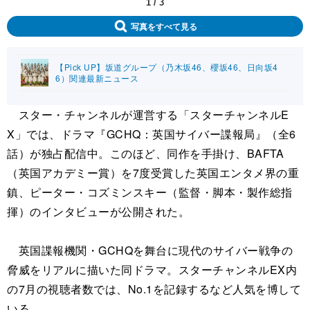
1
/
3
写真をすべて見る
【Pick UP】坂道グループ（乃木坂46、櫻坂46、日向坂4
6）関連最新ニュース
スター・チャンネルが運営する「スターチャンネルE
X」では、ドラマ『GCHQ：英国サイバー諜報局』（全6
話）が独占配信中。このほど、同作を手掛け、BAFTA
（英国アカデミー賞）を7度受賞した英国エンタメ界の重
鎮、ピーター・コズミンスキー（監督・脚本・製作総指
揮）のインタビューが公開された。
英国諜報機関・GCHQを舞台に現代のサイバー戦争の
脅威をリアルに描いた同ドラマ。スターチャンネルEX内
の7月の視聴者数では、No.1を記録するなど人気を博して
いる。