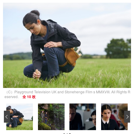
（C）Playground Television UK and Stonehenge Film s MMXVIII. All Rights R
eserved.
全 10 枚
‹