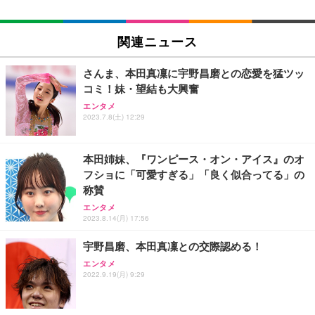
EIZO ビジネス向けプレミアムモニター | FlexScan
SIHOO B100 オフィスチェア／デスクチェア メッシ
Amazonベーシック ペットシーツ 厚型 ワイド 42枚
EV2740X-WT | 27.0型4K UHD・USB Type-C・ホワ
ュチェア 人間工学 疲れない ブラック
x2袋(84枚) ホワイト(吸収面:ライトブルー)
関連ニュース
イト
￥27,999
￥3,234
￥109,572
さんま、本田真凜に宇野昌磨との恋愛を猛ツッ
コミ！妹・望結も大興奮
Sezlife オフィスチェア デスクチェア 疲れない テレ
【純正品】27"ゲーミングモニター DualSense 充電
ネオ・ルーライフ ネオ・オムツ L 中型犬用 26枚入
エンタメ
ワーク チェア 強化バックレスト 30度ロッキング機
2023.7.8(土) 12:29
フック付き（CFI-ZDM1J）
り 単品
能 人間工学 椅子 腰サポート 90度跳ね上げ式アーム
レスト 3Dヘッドレスト ハンガー付き 高反発クッシ
￥49,979
￥1,800
￥7,680
ョン PCチェア 通気性メッシュ ゲーミング/勉強/事
本田姉妹、『ワンピース・オン・アイス』のオ
務用 おしゃれ パソコンチェア (ブラック)
フショに「可愛すぎる」「良く似合ってる」の
Sezlife オフィスチェア デスクチェア 疲れない テレ
【整備済み品】Dell E2724HS 27インチ 液晶モニタ
Smart Basic(スマートベーシック) 【Amazon.co.jp
称賛
ワーク チェア 強化バックレスト 30度ロッキング機
ー フルHD（1920×1080）VA 非光沢 HDMI/DisplayP
限定】 Smart Basic アイリスオーヤマ ペットシーツ
能 人間工学 椅子 腰サポート 90度跳ね上げ式アーム
ort/VGA スピーカー内蔵 高さ調整 スイベル VESA対
超厚型 お徳用 ワイド 100枚入 (x 1) (ケース販売)
エンタメ
2023.8.14(月) 17:56
レスト 3Dヘッドレスト ハンガー付き 高反発クッシ
応 ComfortView ビジネス向け
￥7,680
￥15,800
￥3,670
ョン PCチェア 通気性メッシュ ゲーミング/勉強/事
宇野昌磨、本田真凜との交際認める！
務用 おしゃれ パソコンチェア (ホワイト)
ANDWINT オフィスチェア デスクチェア 肘なし メ
【MiniLED/24.5inch/280Hz/FHD】GRAPHT THE S
エンタメ
アイリスオーヤマ ペットシーツ 超厚型 お徳用 レギ
2022.9.19(月) 9:29
ッシュ 通気性 ランバーサポート付き 腰サポート ガ
HOOTER Gaming Monitor 24” Essential ゲーミン
ュラー 200枚入【Amazon.co.jp限定】
ス圧無段階昇降 360度回転 キャスター付き コンパク
グモニター QD 24.5インチ 1ms FHD 量子ドット 残
ト 幅52×奥行58.5×高さ84～96cm テレワーク 在宅
像低減 (3年保証 | 輝点保証 | 日本メーカー)
￥3,731
￥4,139
￥34,980
勤務 ブラック