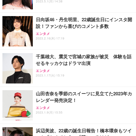
2023.5.1(月) 14:38
日向坂46・丹生明里、22歳誕生日にインスタ開
設！ファンから喜びのコメント多数
エンタメ
2023.2.16(木) 17:19
千葉雄大、震災で宮城の家族が被災 体験を話
せるキッカケはドラマ出演
エンタメ
2023.1.17(火) 15:19
山田杏奈を季節のスイーツに見立てた2023年カ
レンダー発売決定！
エンタメ
2023.1.9(月) 15:55
浜辺美波、22歳の誕生日報告！橋本環奈もツイ