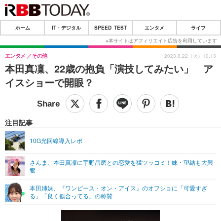
CLOSE
ホーム
IT・デジタル
SPEED TEST
エンタメ
ライフ
ホーム
IT・デジタル
エンタメ
その他
2023.8.22（火）10:13
本田真凜、22歳の抱負「演技してみたい」 ア
IT・デジタルTOP
スマートフォン
イスショーで開眼？
ネタ
ガジェット・ツール
ショッピング
その他
注目記事
SPEED TEST
10G光回線導入レポ
エンタメ
さんま、本田真凜に宇野昌磨との恋愛を猛ツッコミ！妹・望結も大興
奮
エンタメTOP
映画・ドラマ
本田姉妹、『ワンピース・オン・アイス』のオフショに「可愛すぎ
韓流・K-POP
韓国・芸能
る」「良く似合ってる」の称賛
音楽
スポーツ