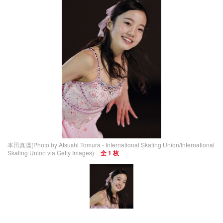
グラビア
ブログ
ショッピング
その他
ライフ
ライフTOP
グルメ
ペット
ショッピング
その他
リリース一覧
本田真凜(Photo by Atsushi Tomura - International Skating Union/International
プッシュ通知の停止方法
Skating Union via Getty Images)
全 1 枚