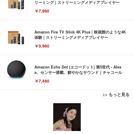
リーミング | ストリーミングメディアプレイヤー
￥7,980
Amazon Fire TV Stick 4K Plus | 映画館のような4K
体験 | ストリーミングメディアプレイヤー
￥9,980
Amazon Echo Dot (エコードット) 第5世代 - Alex
a、センサー搭載、鮮やかなサウンド｜チャコール
￥7,480
>> もっと見る
[EdoErgo] オフィスチェア 椅子 テレワーク 疲れな
EIZO ビジネス向けプレミアムモニター | FlexScan
Amazonベーシック ペットシーツ 薄型 レギュラー 1
い 跳ね上げ式アームレスト コンパクト 約105度ロッ
EV3240X-WT | 31.5型4K UHD・USB Type-C・ホワ
回使い捨て 無香料 ホワイト 300枚
キング pc 事務椅子 360度回転 座面昇降 強化ナイロ
イト
ン樹脂ベース 通気性メッシュ 在宅ワーク H-WY01
￥3,373
￥5,699
￥105,595
(黒網+黒枠+黒足)