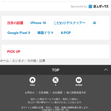
Sponsored by
注目の話題
iPhone 16
こだわりデスクツアー
AI
Google Pixel 9
韓国ドラマ
K-POP
PICK UP
記事
ホーム
›
エンタメ
›
その他
›
TOP
Home
X
YouTube
お問合せ
広告掲載
会社概要
個人情報保護方針
紹介した商品/サービスを購入、契約した場合に、
売上の一部が弊社サイトに還元されることがあります。
当サイトに掲載の記事・見出し・写真・画像の無断転載を禁じます。
Copyright © 2026 IID, Inc.