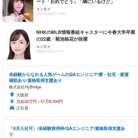
ート「おめでとう」「隣にいるけど」
エンタメ
2022.8.29(月) 12:46
NHKのMLB情報番組キャスターに今春大学卒業
の22歳・菊池柚花が抜擢
エンタメ
2022.4.2(土) 21:41
未経験からなれる人気ゲームのQAエンジニア/寮・社宅・家賃
補助あり/資格取得支援あり
株式会社HyBridge
大阪府
月給30万円～51万8,000円
正社員
「8月入社可」/未経験採用枠/QAエンジニア/資格取得支援あ
り