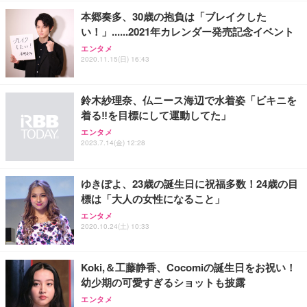
本郷奏多、30歳の抱負は「ブレイクした
い！」......2021年カレンダー発売記念イベント
エンタメ
2020.11.15(日) 16:43
鈴木紗理奈、仏ニース海辺で水着姿「ビキニを
着る‼︎を目標にして運動してた」
エンタメ
2023.7.14(金) 12:28
ゆきぽよ、23歳の誕生日に祝福多数！24歳の目
標は「大人の女性になること」
エンタメ
2020.10.24(土) 10:33
Koki,＆工藤静香、Cocomiの誕生日をお祝い！
幼少期の可愛すぎるショットも披露
エンタメ