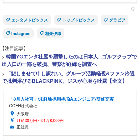
《》
エンタメトピックス
トップトピックス
グラビア
Instagram
相楽伊織
【注目記事】
>
韓国YGエンタ社屋を襲撃したのは日本人...ゴルフクラブで
出入口の一部を破損、警察が経緯を調査へ
>
「悲しませて申し訳ない」グループ活動軽視&ファン冷遇
で批判浴びるBLACKPINK、ジスが心境を吐露【全文】
「8月入社可」/未経験採用枠/QAエンジニア/研修充実
GOEN株式会社
大阪府
月給30万円～51万8,000円
正社員