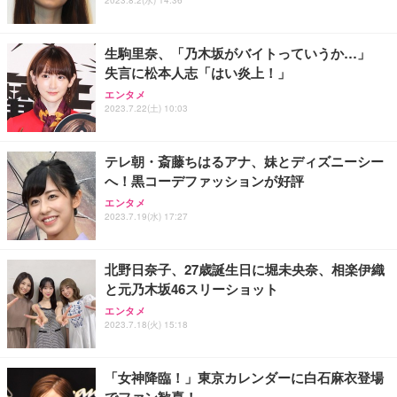
生駒里奈、「乃木坂がバイトっていうか…」
失言に松本人志「はい炎上！」
エンタメ
2023.7.22(土) 10:03
テレ朝・斎藤ちはるアナ、妹とディズニーシー
へ！黒コーデファッションが好評
エンタメ
2023.7.19(水) 17:27
北野日奈子、27歳誕生日に堀未央奈、相楽伊織
と元乃木坂46スリーショット
エンタメ
2023.7.18(火) 15:18
「女神降臨！」東京カレンダーに白石麻衣登場
でファン歓喜！