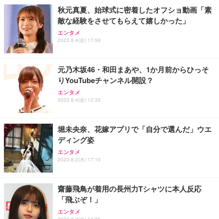
￥109,572
秋元真夏、始球式に密着したオフショ動画「素
敵な経験をさせてもらえて嬉しかった」
Sezlife オフィスチェア デスクチェア 疲れない テレ
【純正品】27"ゲーミングモニター DualSense 充電
ネオ・ルーライフ ネオ・オムツ L 中型犬用 26枚入
エンタメ
ワーク チェア 強化バックレスト 30度ロッキング機
2023.8.4(金) 17:59
フック付き（CFI-ZDM1J）
り 単品
能 人間工学 椅子 腰サポート 90度跳ね上げ式アーム
レスト 3Dヘッドレスト ハンガー付き 高反発クッシ
￥49,979
￥1,800
￥7,680
ョン PCチェア 通気性メッシュ ゲーミング/勉強/事
元乃木坂46・和田まあや、1か月前からひっそ
務用 おしゃれ パソコンチェア (ブラック)
りYouTubeチャンネル開設？
Sezlife オフィスチェア デスクチェア 疲れない テレ
【整備済み品】Dell E2724HS 27インチ 液晶モニタ
Smart Basic(スマートベーシック) 【Amazon.co.jp
エンタメ
ワーク チェア 強化バックレスト 30度ロッキング機
ー フルHD（1920×1080）VA 非光沢 HDMI/DisplayP
限定】 Smart Basic アイリスオーヤマ ペットシーツ
2023.8.4(金) 12:35
能 人間工学 椅子 腰サポート 90度跳ね上げ式アーム
ort/VGA スピーカー内蔵 高さ調整 スイベル VESA対
超厚型 お徳用 ワイド 100枚入 (x 1) (ケース販売)
レスト 3Dヘッドレスト ハンガー付き 高反発クッシ
応 ComfortView ビジネス向け
￥7,680
￥15,800
￥3,670
ョン PCチェア 通気性メッシュ ゲーミング/勉強/事
堀未央奈、花嫁アプリで「自分で選んだ」ウエ
務用 おしゃれ パソコンチェア (ホワイト)
ディング姿
ANDWINT オフィスチェア デスクチェア 肘なし メ
【MiniLED/24.5inch/280Hz/FHD】GRAPHT THE S
アイリスオーヤマ ペットシーツ 超厚型 お徳用 レギ
ッシュ 通気性 ランバーサポート付き 腰サポート ガ
HOOTER Gaming Monitor 24” Essential ゲーミン
エンタメ
ュラー 200枚入【Amazon.co.jp限定】
ス圧無段階昇降 360度回転 キャスター付き コンパク
グモニター QD 24.5インチ 1ms FHD 量子ドット 残
2023.8.2(水) 17:10
ト 幅52×奥行58.5×高さ84～96cm テレワーク 在宅
像低減 (3年保証 | 輝点保証 | 日本メーカー)
￥3,731
￥4,139
￥34,980
勤務 ブラック
齋藤飛鳥が着用の長州力Tシャツに本人反応
「飛ぶぞ！」
エンタメ
2023.8.2(水) 14:36