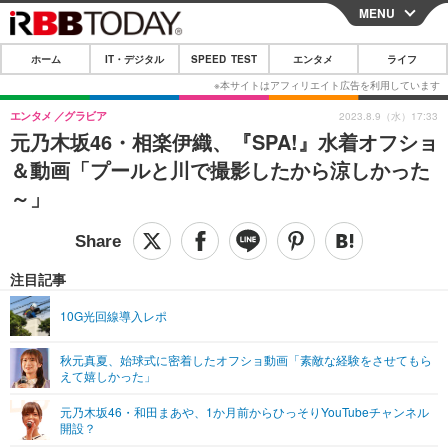
MENU
CLOSE
ホーム
IT・デジタル
SPEED TEST
エンタメ
ライフ
ホーム
IT・デジタル
エンタメ
グラビア
2023.8.9（水）17:33
元乃木坂46・相楽伊織、『SPA!』水着オフショ
IT・デジタルTOP
スマートフォン
SPEED TEST
＆動画「プールと川で撮影したから涼しかった
ネタ
ガジェット・ツール
～」
エンタメ
ショッピング
その他
エンタメTOP
映画・ドラマ
ライフ
韓流・K-POP
韓国・芸能
注目記事
ライフTOP
グルメ
リリース一覧
音楽
スポーツ
10G光回線導入レポ
ペット
ショッピング
プッシュ通知の停止方法
グラビア
ブログ
その他
秋元真夏、始球式に密着したオフショ動画「素敵な経験をさせてもら
えて嬉しかった」
ショッピング
その他
元乃木坂46・和田まあや、1か月前からひっそりYouTubeチャンネル
開設？