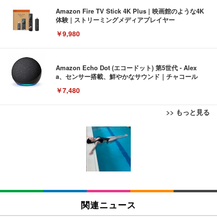
Amazon Fire TV Stick 4K Plus | 映画館のような4K
体験 | ストリーミングメディアプレイヤー
￥9,980
Amazon Echo Dot (エコードット) 第5世代 - Alex
a、センサー搭載、鮮やかなサウンド｜チャコール
￥7,480
>> もっと見る
[EdoErgo] オフィスチェア 椅子 テレワーク 疲れな
EIZO ビジネス向けプレミアムモニター | FlexScan
Amazonベーシック ペットシーツ 薄型 レギュラー 1
い 跳ね上げ式アームレスト コンパクト 約105度ロッ
EV3240X-WT | 31.5型4K UHD・USB Type-C・ホワ
回使い捨て 無香料 ホワイト 300枚
キング pc 事務椅子 360度回転 座面昇降 強化ナイロ
イト
ン樹脂ベース 通気性メッシュ 在宅ワーク H-WY01
￥3,373
￥5,699
￥105,595
(黒網+黒枠+黒足)
EIZO ビジネス向けプレミアムモニター | FlexScan
SIHOO B100 オフィスチェア／デスクチェア メッシ
Amazonベーシック ペットシーツ 厚型 ワイド 42枚
EV2740X-WT | 27.0型4K UHD・USB Type-C・ホワ
ュチェア 人間工学 疲れない ブラック
x2袋(84枚) ホワイト(吸収面:ライトブルー)
関連ニュース
イト
￥27,999
￥3,234