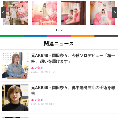
[EdoErgo] オフィスチェア 椅子 テレワーク 疲れな
EIZO ビジネス向けプレミアムモニター | FlexScan
Amazonベーシック ペットシーツ 薄型 レギュラー 1
い 跳ね上げ式アームレスト コンパクト 約105度ロッ
EV3240X-WT | 31.5型4K UHD・USB Type-C・ホワ
‹
回使い捨て 無香料 ホワイト 300枚
キング pc 事務椅子 360度回転 座面昇降 強化ナイロ
イト
ン樹脂ベース 通気性メッシュ 在宅ワーク H-WY01
￥3,373
￥5,699
￥105,595
(黒網+黒枠+黒足)
1
/
2
EIZO ビジネス向けプレミアムモニター | FlexScan
SIHOO B100 オフィスチェア／デスクチェア メッシ
Amazonベーシック ペットシーツ 厚型 ワイド 42枚
EV2740X-WT | 27.0型4K UHD・USB Type-C・ホワ
ュチェア 人間工学 疲れない ブラック
x2袋(84枚) ホワイト(吸収面:ライトブルー)
関連ニュース
イト
￥27,999
￥3,234
￥109,572
元AKB48・岡田奈々、今秋ソロデビュー「精一
杯 、想いを届けます」
Sezlife オフィスチェア デスクチェア 疲れない テレ
【純正品】27"ゲーミングモニター DualSense 充電
ネオ・ルーライフ ネオ・オムツ L 中型犬用 26枚入
エンタメ
ワーク チェア 強化バックレスト 30度ロッキング機
フック付き（CFI-ZDM1J）
り 単品
2023.7.15(土) 11:04
能 人間工学 椅子 腰サポート 90度跳ね上げ式アーム
レスト 3Dヘッドレスト ハンガー付き 高反発クッシ
￥49,979
￥1,800
￥7,680
ョン PCチェア 通気性メッシュ ゲーミング/勉強/事
元AKB48・岡田奈々、鼻中隔湾曲症の手術を報
務用 おしゃれ パソコンチェア (ブラック)
告
Sezlife オフィスチェア デスクチェア 疲れない テレ
【整備済み品】Dell E2724HS 27インチ 液晶モニタ
Smart Basic(スマートベーシック) 【Amazon.co.jp
エンタメ
ワーク チェア 強化バックレスト 30度ロッキング機
ー フルHD（1920×1080）VA 非光沢 HDMI/DisplayP
限定】 Smart Basic アイリスオーヤマ ペットシーツ
2023.5.12(金) 13:31
能 人間工学 椅子 腰サポート 90度跳ね上げ式アーム
ort/VGA スピーカー内蔵 高さ調整 スイベル VESA対
超厚型 お徳用 ワイド 100枚入 (x 1) (ケース販売)
レスト 3Dヘッドレスト ハンガー付き 高反発クッシ
応 ComfortView ビジネス向け
￥7,680
￥15,800
￥3,670
ョン PCチェア 通気性メッシュ ゲーミング/勉強/事