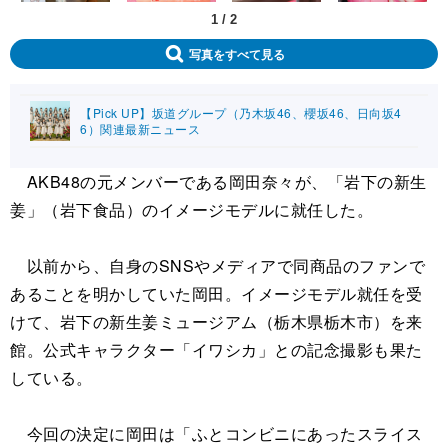
1
/
2
写真をすべて見る
【Pick UP】坂道グループ（乃木坂46、櫻坂46、日向坂4
6）関連最新ニュース
AKB48の元メンバーである岡田奈々が、「岩下の新生
姜」（岩下食品）のイメージモデルに就任した。
以前から、自身のSNSやメディアで同商品のファンで
あることを明かしていた岡田。イメージモデル就任を受
けて、岩下の新生姜ミュージアム（栃木県栃木市）を来
館。公式キャラクター「イワシカ」との記念撮影も果た
している。
今回の決定に岡田は「ふとコンビニにあったスライス