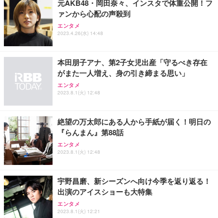
元AKB48・岡田奈々、インスタで体重公開！フ
務用 おしゃれ パソコンチェア (ホワイト)
ァンから心配の声殺到
ANDWINT オフィスチェア デスクチェア 肘なし メ
【MiniLED/24.5inch/280Hz/FHD】GRAPHT THE S
アイリスオーヤマ ペットシーツ 超厚型 お徳用 レギ
ッシュ 通気性 ランバーサポート付き 腰サポート ガ
HOOTER Gaming Monitor 24” Essential ゲーミン
エンタメ
ュラー 200枚入【Amazon.co.jp限定】
ス圧無段階昇降 360度回転 キャスター付き コンパク
グモニター QD 24.5インチ 1ms FHD 量子ドット 残
2023.4.26(水) 14:48
ト 幅52×奥行58.5×高さ84～96cm テレワーク 在宅
像低減 (3年保証 | 輝点保証 | 日本メーカー)
￥3,731
￥4,139
￥34,980
勤務 ブラック
本田朋子アナ、第2子女児出産「守るべき存在
がまた一人増え、身の引き締まる思い」
エンタメ
2023.8.1(火) 12:48
絶望の万太郎にある人から手紙が届く！明日の
『らんまん』第88話
エンタメ
2023.8.1(火) 12:48
宇野昌磨、新シーズンへ向け今季を返り返る！
出演のアイスショーも大特集
エンタメ
2023.8.1(火) 12:21