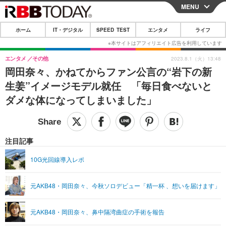
MENU
CLOSE
ホーム
IT・デジタル
SPEED TEST
エンタメ
ライフ
ホーム
IT・デジタル
エンタメ
その他
2023.8.1（火）13:48
岡田奈々、かねてからファン公言の“岩下の新
IT・デジタルTOP
スマートフォン
SPEED TEST
生姜”イメージモデル就任 「毎日食べないと
ネタ
ガジェット・ツール
ダメな体になってしまいました」
エンタメ
ショッピング
その他
エンタメTOP
映画・ドラマ
ライフ
韓流・K-POP
韓国・芸能
注目記事
ライフTOP
グルメ
リリース一覧
音楽
スポーツ
10G光回線導入レポ
ペット
ショッピング
プッシュ通知の停止方法
グラビア
ブログ
その他
元AKB48・岡田奈々、今秋ソロデビュー「精一杯 、想いを届けます」
ショッピング
その他
元AKB48・岡田奈々、鼻中隔湾曲症の手術を報告