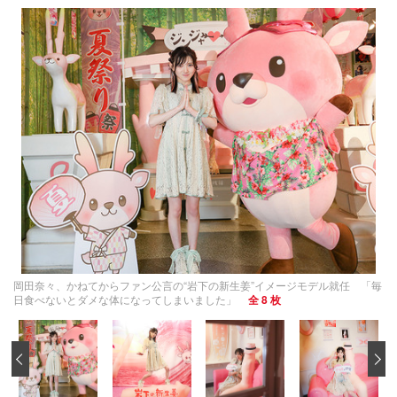
岡田奈々、かねてからファン公言の“岩下の新生姜”イメージモデル就任 「毎
日食べないとダメな体になってしまいました」
全 8 枚
‹