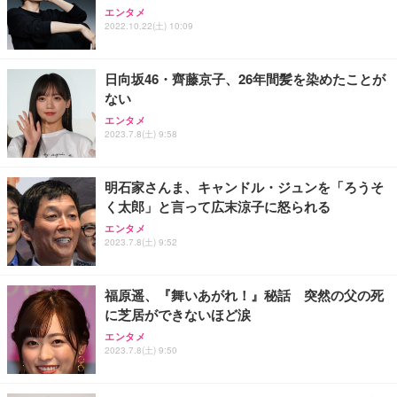
エンタメ
ワーク チェア 強化バックレスト 30度ロッキング機
ー フルHD（1920×1080）VA 非光沢 HDMI/DisplayP
限定】 Smart Basic アイリスオーヤマ ペットシーツ
2022.10.22(土) 10:09
能 人間工学 椅子 腰サポート 90度跳ね上げ式アーム
ort/VGA スピーカー内蔵 高さ調整 スイベル VESA対
超厚型 お徳用 ワイド 100枚入 (x 1) (ケース販売)
レスト 3Dヘッドレスト ハンガー付き 高反発クッシ
応 ComfortView ビジネス向け
￥7,680
￥15,800
￥3,670
ョン PCチェア 通気性メッシュ ゲーミング/勉強/事
日向坂46・齊藤京子、26年間髪を染めたことが
務用 おしゃれ パソコンチェア (ホワイト)
ない
ANDWINT オフィスチェア デスクチェア 肘なし メ
【MiniLED/24.5inch/280Hz/FHD】GRAPHT THE S
アイリスオーヤマ ペットシーツ 超厚型 お徳用 レギ
ッシュ 通気性 ランバーサポート付き 腰サポート ガ
HOOTER Gaming Monitor 24” Essential ゲーミン
エンタメ
ュラー 200枚入【Amazon.co.jp限定】
ス圧無段階昇降 360度回転 キャスター付き コンパク
グモニター QD 24.5インチ 1ms FHD 量子ドット 残
2023.7.8(土) 9:58
ト 幅52×奥行58.5×高さ84～96cm テレワーク 在宅
像低減 (3年保証 | 輝点保証 | 日本メーカー)
￥3,731
￥4,139
￥34,980
勤務 ブラック
明石家さんま、キャンドル・ジュンを「ろうそ
く太郎」と言って広末涼子に怒られる
エンタメ
2023.7.8(土) 9:52
福原遥、『舞いあがれ！』秘話 突然の父の死
に芝居ができないほど涙
エンタメ
2023.7.8(土) 9:50