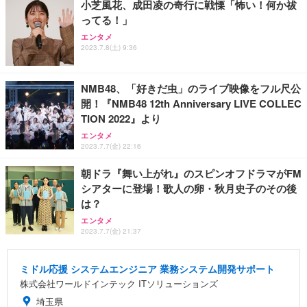
小芝風花、成田凌の奇行に戦慄「怖い！何か祓
ってる！」
エンタメ
2023.7.8(土) 9:36
NMB48、「好きだ虫」のライブ映像をフル尺公
開！『NMB48 12th Anniversary LIVE COLLEC
TION 2022』より
エンタメ
2023.7.7(金) 22:16
朝ドラ『舞い上がれ』のスピンオフドラマがFM
シアターに登場！歌人の卵・秋月史子のその後
は？
エンタメ
2023.7.7(金) 21:37
ミドル応援 システムエンジニア 業務システム開発サポート
株式会社ワールドインテック ITソリューションズ
埼玉県