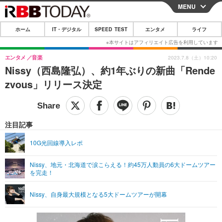
MENU
CLOSE
ホーム
IT・デジタル
SPEED TEST
エンタメ
ライフ
ホーム
IT・デジタル
エンタメ
音楽
2023.7.8（土）10:20
Nissy（西島隆弘）、約1年ぶりの新曲「Rende
IT・デジタルTOP
スマートフォン
SPEED TEST
zvous」リリース決定
ネタ
ガジェット・ツール
エンタメ
ショッピング
その他
エンタメTOP
映画・ドラマ
ライフ
注目記事
韓流・K-POP
韓国・芸能
ライフTOP
グルメ
リリース一覧
10G光回線導入レポ
音楽
スポーツ
ペット
ショッピング
プッシュ通知の停止方法
Nissy、地元・北海道で涙こらえる！約45万人動員の6大ドームツアー
を完走！
グラビア
ブログ
その他
ショッピング
その他
Nissy、自身最大規模となる5大ドームツアーが開幕