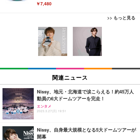
￥7,480
>> もっと見る
[EdoErgo] オフィスチェア 椅子 テレワーク 疲れな
EIZO ビジネス向けプレミアムモニター | FlexScan
Amazonベーシック ペットシーツ 薄型 レギュラー 1
い 跳ね上げ式アームレスト コンパクト 約105度ロッ
EV3240X-WT | 31.5型4K UHD・USB Type-C・ホワ
回使い捨て 無香料 ホワイト 300枚
キング pc 事務椅子 360度回転 座面昇降 強化ナイロ
イト
ン樹脂ベース 通気性メッシュ 在宅ワーク H-WY01
￥3,373
￥5,699
￥105,595
(黒網+黒枠+黒足)
EIZO ビジネス向けプレミアムモニター | FlexScan
SIHOO B100 オフィスチェア／デスクチェア メッシ
Amazonベーシック ペットシーツ 厚型 ワイド 42枚
EV2740X-WT | 27.0型4K UHD・USB Type-C・ホワ
ュチェア 人間工学 疲れない ブラック
x2袋(84枚) ホワイト(吸収面:ライトブルー)
関連ニュース
イト
￥27,999
￥3,234
￥109,572
Nissy、地元・北海道で涙こらえる！約45万人
動員の6大ドームツアーを完走！
Sezlife オフィスチェア デスクチェア 疲れない テレ
【純正品】27"ゲーミングモニター DualSense 充電
ネオ・ルーライフ ネオ・オムツ L 中型犬用 26枚入
エンタメ
ワーク チェア 強化バックレスト 30度ロッキング機
2023.3.27(月) 19:51
フック付き（CFI-ZDM1J）
り 単品
能 人間工学 椅子 腰サポート 90度跳ね上げ式アーム
レスト 3Dヘッドレスト ハンガー付き 高反発クッシ
￥49,979
￥1,800
￥7,680
ョン PCチェア 通気性メッシュ ゲーミング/勉強/事
Nissy、自身最大規模となる5大ドームツアーが
務用 おしゃれ パソコンチェア (ブラック)
開幕
Sezlife オフィスチェア デスクチェア 疲れない テレ
【整備済み品】Dell E2724HS 27インチ 液晶モニタ
Smart Basic(スマートベーシック) 【Amazon.co.jp