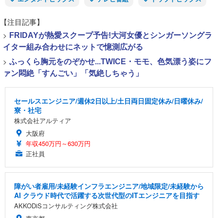
【注目記事】
>
FRIDAYが熱愛スクープ予告!大河女優とシンガーソングラ
イター組み合わせにネットで憶測広がる
>
ふっくら胸元をのぞかせ...TWICE・モモ、色気漂う姿にフ
ァン悶絶「すんごい」「気絶しちゃう」
セールスエンジニア/週休2日以上/土日両日固定休み/日曜休み/
寮・社宅
株式会社アルティア
大阪府
年収450万円～630万円
正社員
障がい者雇用/未経験インフラエンジニア/地域限定/未経験から
AI クラウド時代で活躍する次世代型のITエンジニアを目指す
AKKODiSコンサルティング株式会社