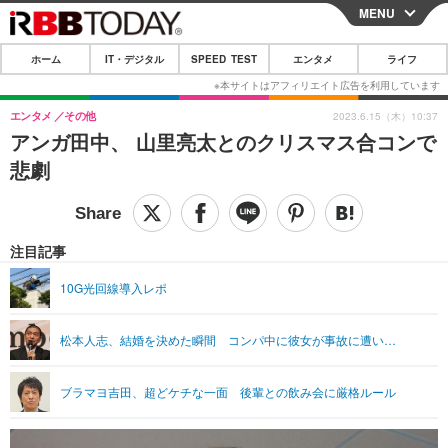
MENU
CLOSE
ホーム
IT・デジタル
SPEED TEST
エンタメ
ライフ
ホーム
IT・デジタル
エンタメ
その他
2023.6.15（木）10:37
アンガ田中、 山里亮太とのクリスマス合コンで
IT・デジタルTOP
スマートフォン
SPEED TEST
悲劇
ネタ
ガジェット・ツール
エンタメ
ショッピング
その他
エンタメTOP
映画・ドラマ
ライフ
注目記事
韓流・K-POP
韓国・芸能
ライフTOP
グルメ
リリース一覧
10G光回線導入レポ
音楽
スポーツ
ペット
ショッピング
プッシュ通知の停止方法
松本人志、結婚を決めた瞬間 コンパ中に彼女が事故に遭い…
グラビア
ブログ
その他
ショッピング
その他
ブラマヨ吉田、超どケチな一面 後輩との飲み会に厳格ルール