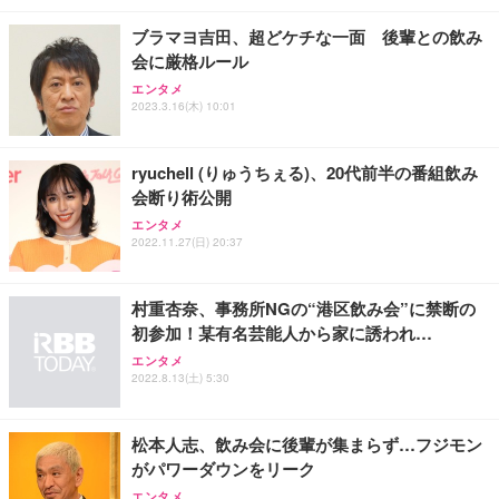
レスト 3Dヘッドレスト ハンガー付き 高反発クッシ
￥49,979
￥1,800
￥7,680
ョン PCチェア 通気性メッシュ ゲーミング/勉強/事
ブラマヨ吉田、超どケチな一面 後輩との飲み
務用 おしゃれ パソコンチェア (ブラック)
会に厳格ルール
Sezlife オフィスチェア デスクチェア 疲れない テレ
【整備済み品】Dell E2724HS 27インチ 液晶モニタ
Smart Basic(スマートベーシック) 【Amazon.co.jp
エンタメ
ワーク チェア 強化バックレスト 30度ロッキング機
ー フルHD（1920×1080）VA 非光沢 HDMI/DisplayP
限定】 Smart Basic アイリスオーヤマ ペットシーツ
2023.3.16(木) 10:01
能 人間工学 椅子 腰サポート 90度跳ね上げ式アーム
ort/VGA スピーカー内蔵 高さ調整 スイベル VESA対
超厚型 お徳用 ワイド 100枚入 (x 1) (ケース販売)
レスト 3Dヘッドレスト ハンガー付き 高反発クッシ
応 ComfortView ビジネス向け
￥7,680
￥15,800
￥3,670
ョン PCチェア 通気性メッシュ ゲーミング/勉強/事
ryuchell (りゅうちぇる)、20代前半の番組飲み
務用 おしゃれ パソコンチェア (ホワイト)
会断り術公開
ANDWINT オフィスチェア デスクチェア 肘なし メ
【MiniLED/24.5inch/280Hz/FHD】GRAPHT THE S
アイリスオーヤマ ペットシーツ 超厚型 お徳用 レギ
ッシュ 通気性 ランバーサポート付き 腰サポート ガ
HOOTER Gaming Monitor 24” Essential ゲーミン
エンタメ
ュラー 200枚入【Amazon.co.jp限定】
ス圧無段階昇降 360度回転 キャスター付き コンパク
グモニター QD 24.5インチ 1ms FHD 量子ドット 残
2022.11.27(日) 20:37
ト 幅52×奥行58.5×高さ84～96cm テレワーク 在宅
像低減 (3年保証 | 輝点保証 | 日本メーカー)
￥3,731
￥4,139
￥34,980
勤務 ブラック
村重杏奈、事務所NGの“港区飲み会”に禁断の
初参加！某有名芸能人から家に誘われ…
エンタメ
2022.8.13(土) 5:30
松本人志、飲み会に後輩が集まらず…フジモン
がパワーダウンをリーク
エンタメ