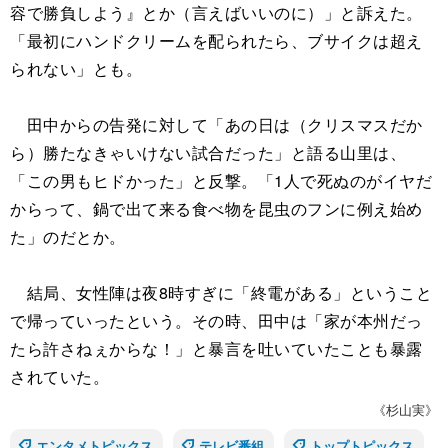
容で勝負しよう』とか（言えばいいのに）」と訴えた。
「最初にハンドクリームを配られたら、ブサイクは超え
られない」とも。
田中からの告発に対して「あの日は（クリスマスだか
ら）勝たなきゃいけない試合だった」と語る山里は、
「この男もヒドかった」と反撃。「1人で死ぬのがイヤだ
からって、鍋で出て来る食べ物を昆虫のフンに例え始め
た」のだとか。
結局、女性陣は夜8時すぎに「終電がある」ということ
で帰っていったという。その時、田中は「家が本州だっ
たら許さねぇからな！」と暴言を吐いていたことも暴露
されていた。
《杉山実》
エンタメトピックス
テレビ番組
トップトピックス