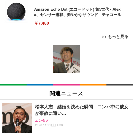
Amazon Echo Dot (エコードット) 第5世代 - Alex
a、センサー搭載、鮮やかなサウンド｜チャコール
￥7,480
>> もっと見る
[EdoErgo] オフィスチェア 椅子 テレワーク 疲れな
EIZO ビジネス向けプレミアムモニター | FlexScan
Amazonベーシック ペットシーツ 薄型 レギュラー 1
い 跳ね上げ式アームレスト コンパクト 約105度ロッ
EV3240X-WT | 31.5型4K UHD・USB Type-C・ホワ
回使い捨て 無香料 ホワイト 300枚
キング pc 事務椅子 360度回転 座面昇降 強化ナイロ
イト
ン樹脂ベース 通気性メッシュ 在宅ワーク H-WY01
￥3,373
￥5,699
￥105,595
(黒網+黒枠+黒足)
EIZO ビジネス向けプレミアムモニター | FlexScan
SIHOO B100 オフィスチェア／デスクチェア メッシ
Amazonベーシック ペットシーツ 厚型 ワイド 42枚
EV2740X-WT | 27.0型4K UHD・USB Type-C・ホワ
ュチェア 人間工学 疲れない ブラック
x2袋(84枚) ホワイト(吸収面:ライトブルー)
関連ニュース
イト
￥27,999
￥3,234
￥109,572
松本人志、結婚を決めた瞬間 コンパ中に彼女
が事故に遭い…
Sezlife オフィスチェア デスクチェア 疲れない テレ
【純正品】27"ゲーミングモニター DualSense 充電
ネオ・ルーライフ ネオ・オムツ L 中型犬用 26枚入
エンタメ
ワーク チェア 強化バックレスト 30度ロッキング機
2020.11.21(土) 4:30
フック付き（CFI-ZDM1J）
り 単品
能 人間工学 椅子 腰サポート 90度跳ね上げ式アーム