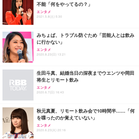
不能「何をやってるの？」
エンタメ
2021.5.8(土) 5:30
みちょぱ、トラブル防ぐため「芸能人とは飲み
に行かない」
エンタメ
2020.8.23(日) 13:21
生田斗真、結婚当日の深夜までウエンツや岡田
将生とリモート飲み
エンタメ
2020.6.7(日) 16:43
秋元真夏、リモート飲み会で10時間半……「何
を喋ったのか覚えていない」
エンタメ
2020.6.23(火) 20:16