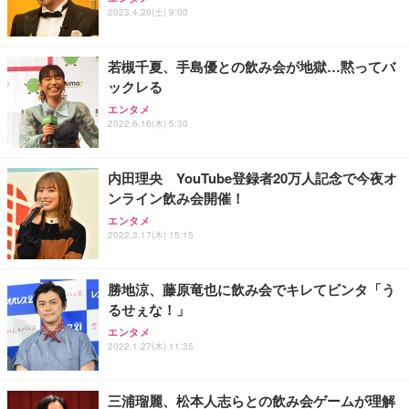
2023.4.29(土) 9:00
若槻千夏、手島優との飲み会が地獄…黙ってバ
ックレる
エンタメ
2022.6.16(木) 5:30
内田理央 YouTube登録者20万人記念で今夜オ
ンライン飲み会開催！
エンタメ
2022.3.17(木) 15:15
勝地涼、藤原竜也に飲み会でキレてビンタ「う
るせぇな！」
エンタメ
2022.1.27(木) 11:35
三浦瑠麗、松本人志らとの飲み会ゲームが理解