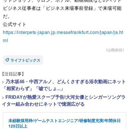
ビジネス従事者は「ビジネス来場事前登録」で来場可能
だ。
公式サイト
https://interpets-japan.jp.messefrankfurt.com/japan/ja.ht
ml
《山根由佳》
ライフトピックス
【注目記事】
>
乃木坂46・中西アルノ、どんくさすぎる浴衣動画にネット
「相変わらず」「嘘でしょ...」
>
FRIDAYが熱愛スクープ予告!大河女優とシンガーソングラ
イター組み合わせにネットで憶測広がる
未経験採用枠/ゲームテストエンジニア/研修制度充実/年間休日
125日以上