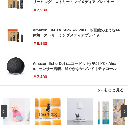
リーミング | ストリーミングメディアプレイヤー
￥7,980
Amazon Fire TV Stick 4K Plus | 映画館のような4K
体験 | ストリーミングメディアプレイヤー
￥9,980
Amazon Echo Dot (エコードット) 第5世代 - Alex
a、センサー搭載、鮮やかなサウンド｜チャコール
￥7,480
>> もっと見る
[EdoErgo] オフィスチェア 椅子 テレワーク 疲れな
EIZO ビジネス向けプレミアムモニター | FlexScan
Amazonベーシック ペットシーツ 薄型 レギュラー 1
い 跳ね上げ式アームレスト コンパクト 約105度ロッ
EV3240X-WT | 31.5型4K UHD・USB Type-C・ホワ
‹
回使い捨て 無香料 ホワイト 300枚
キング pc 事務椅子 360度回転 座面昇降 強化ナイロ
イト
ン樹脂ベース 通気性メッシュ 在宅ワーク H-WY01
￥3,373
￥5,699
￥105,595
(黒網+黒枠+黒足)