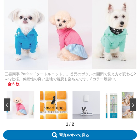
三喜商事 Parfest「タートルニット」。首元のボタンの開閉で見え方が変わる2
way仕様。伸縮性の良い生地で着脱も楽ちんです。8カラー展開中。
全 6 枚
‹
1
/
2
写真をすべて見る