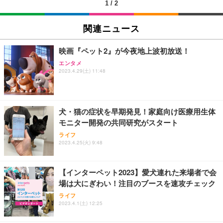
1
/
2
EIZO ビジネス向けプレミアムモニター | FlexScan
SIHOO B100 オフィスチェア／デスクチェア メッシ
Amazonベーシック ペットシーツ 厚型 ワイド 42枚
EV2740X-WT | 27.0型4K UHD・USB Type-C・ホワ
ュチェア 人間工学 疲れない ブラック
x2袋(84枚) ホワイト(吸収面:ライトブルー)
関連ニュース
イト
￥27,999
￥3,234
￥109,572
映画『ペット2』が今夜地上波初放送！
エンタメ
Sezlife オフィスチェア デスクチェア 疲れない テレ
2023.4.29(土) 11:48
【純正品】27"ゲーミングモニター DualSense 充電
ネオ・ルーライフ ネオ・オムツ L 中型犬用 26枚入
ワーク チェア 強化バックレスト 30度ロッキング機
フック付き（CFI-ZDM1J）
り 単品
能 人間工学 椅子 腰サポート 90度跳ね上げ式アーム
レスト 3Dヘッドレスト ハンガー付き 高反発クッシ
￥49,979
￥1,800
￥7,680
ョン PCチェア 通気性メッシュ ゲーミング/勉強/事
犬・猫の症状を早期発見！家庭向け医療用生体
務用 おしゃれ パソコンチェア (ブラック)
モニター開発の共同研究がスタート
Sezlife オフィスチェア デスクチェア 疲れない テレ
【整備済み品】Dell E2724HS 27インチ 液晶モニタ
Smart Basic(スマートベーシック) 【Amazon.co.jp
ライフ
ワーク チェア 強化バックレスト 30度ロッキング機
ー フルHD（1920×1080）VA 非光沢 HDMI/DisplayP
限定】 Smart Basic アイリスオーヤマ ペットシーツ
2023.4.25(火) 9:48
能 人間工学 椅子 腰サポート 90度跳ね上げ式アーム
ort/VGA スピーカー内蔵 高さ調整 スイベル VESA対
超厚型 お徳用 ワイド 100枚入 (x 1) (ケース販売)
レスト 3Dヘッドレスト ハンガー付き 高反発クッシ
応 ComfortView ビジネス向け
￥7,680
￥15,800
￥3,670
ョン PCチェア 通気性メッシュ ゲーミング/勉強/事
【インターペット2023】愛犬連れた来場者で会
務用 おしゃれ パソコンチェア (ホワイト)
場は大にぎわい！注目のブースを速攻チェック
ANDWINT オフィスチェア デスクチェア 肘なし メ
【MiniLED/24.5inch/280Hz/FHD】GRAPHT THE S
アイリスオーヤマ ペットシーツ 超厚型 お徳用 レギ
ッシュ 通気性 ランバーサポート付き 腰サポート ガ
HOOTER Gaming Monitor 24” Essential ゲーミン
ライフ
ュラー 200枚入【Amazon.co.jp限定】
ス圧無段階昇降 360度回転 キャスター付き コンパク
グモニター QD 24.5インチ 1ms FHD 量子ドット 残
2023.4.1(土) 12:25
ト 幅52×奥行58.5×高さ84～96cm テレワーク 在宅
像低減 (3年保証 | 輝点保証 | 日本メーカー)
￥3,731
￥4,139
￥34,980
勤務 ブラック