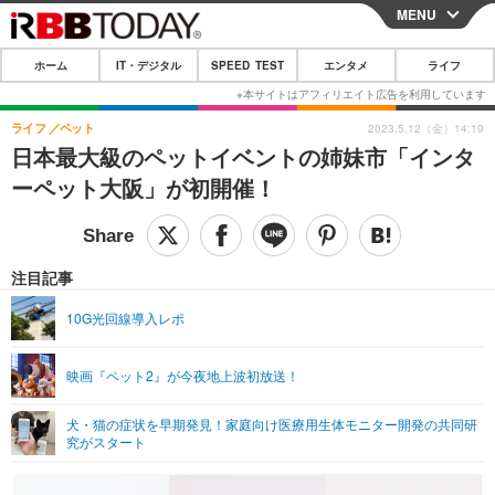
MENU
CLOSE
ホーム
IT・デジタル
SPEED TEST
エンタメ
ライフ
ホーム
IT・デジタル
ライフ
ペット
2023.5.12（金）14:19
日本最大級のペットイベントの姉妹市「インタ
IT・デジタルTOP
スマートフォン
SPEED TEST
ーペット大阪」が初開催！
ネタ
ガジェット・ツール
エンタメ
ショッピング
その他
エンタメTOP
映画・ドラマ
ライフ
注目記事
韓流・K-POP
韓国・芸能
ライフTOP
グルメ
リリース一覧
10G光回線導入レポ
音楽
スポーツ
ペット
ショッピング
プッシュ通知の停止方法
映画『ペット2』が今夜地上波初放送！
グラビア
ブログ
その他
犬・猫の症状を早期発見！家庭向け医療用生体モニター開発の共同研
ショッピング
その他
究がスタート