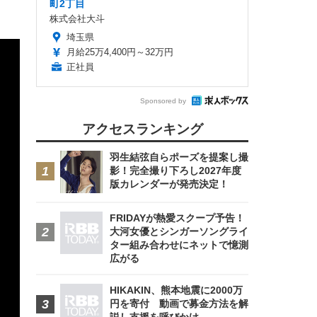
町2丁目
株式会社大斗
埼玉県
月給25万4,400円～32万円
正社員
Sponsored by
アクセスランキング
羽生結弦自らポーズを提案し撮
影！完全撮り下ろし2027年度
版カレンダーが発売決定！
FRIDAYが熱愛スクープ予告！
大河女優とシンガーソングライ
ター組み合わせにネットで憶測
広がる
HIKAKIN、熊本地震に2000万
円を寄付 動画で募金方法を解