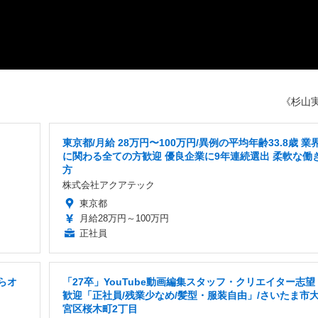
《杉山
東京都/月給 28万円〜100万円/異例の平均年齢33.8歳 業
に関わる全ての方歓迎 優良企業に9年連続選出 柔軟な働
方
株式会社アクアテック
東京都
月給28万円～100万円
正社員
からオ
「27卒」YouTube動画編集スタッフ・クリエイター志望
歓迎「正社員/残業少なめ/髪型・服装自由」/さいたま市
宮区桜木町2丁目