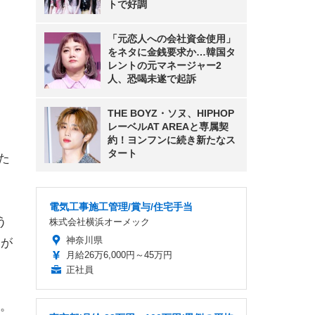
トで好調
「元恋人への会社資金使用」
をネタに金銭要求か…韓国タ
レントの元マネージャー2
人、恐喝未遂で起訴
THE BOYZ・ソヌ、HIPHOP
レーベルAT AREAと専属契
約！ヨンフンに続き新たなス
タート
た
電気工事施工管理/賞与/住宅手当
う
株式会社横浜オーメック
神奈川県
とが
月給26万6,000円～45万円
正社員
。