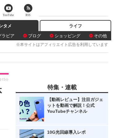
YouTube
RSS
ンタメ
ライフ
グラビア
ブログ
ショッピング
その他
※本サイトはアフィリエイト広告を利用しています
時15分
特集・連載
体
【動画レビュー】注目ガジェ
ットを動画で解説！公式
YouTubeチャンネル
10G光回線導入レポ