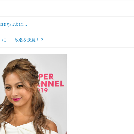
はゆきぽよに…
」に… 改名を決意！？