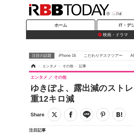
ホーム
IT・デ
映画・ドラマ
注目の話題
iPhone 16
こだわりデスクツアー
A
ホーム
›
エンタメ
›
その他
›
記事
エンタメ
その他
ゆきぽよ、露出減のストレ
重12キロ減
注目記事