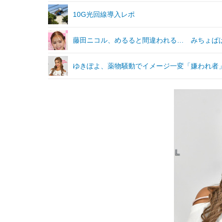
10G光回線導入レポ
藤田ニコル、めるると間違われる… みちょぱ
ゆきぽよ、薬物騒動でイメージ一変「嫌われ者