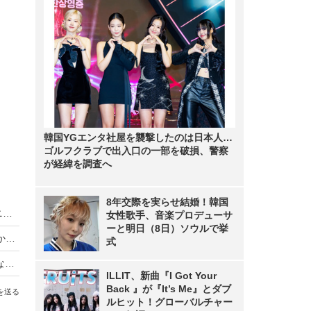
韓国YGエンタ社屋を襲撃したのは日本人…
ゴルフクラブで出入口の一部を破損、警察
が経緯を調査へ
8年交際を実らせ結婚！韓国
King & Prince、LAトラベルバラエティがディズニープラスで世界同時独占配信
女性歌手、音楽プロデューサ
ーと明日（8日）ソウルで挙
【動画】iPhone Airは「史上最高の普段使い機」か？買ってはいけない人とベストバイな人
式
【Oura Ring 4】もうスマートウォッチには戻れない？“指輪”で健康管理する時代が来た【徹底レビュー】
ILLIT、新曲『I Got Your
Back 』が『It’s Me』とダブ
を送る
ルヒット！グローバルチャー