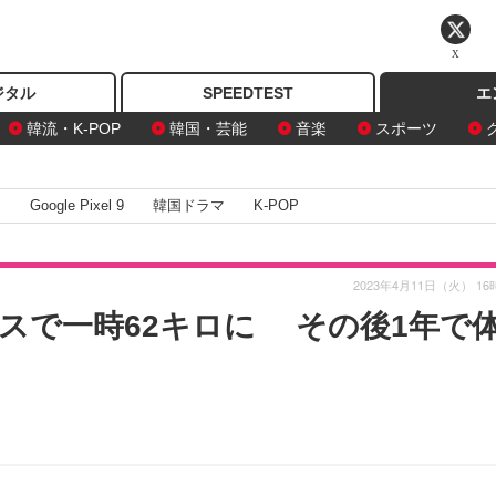
X
ジタル
SPEEDTEST
エ
韓流・K-POP
韓国・芸能
音楽
スポーツ
I
Google Pixel 9
韓国ドラマ
K-POP
2023年4月11日（火） 16
スで一時62キロに その後1年で