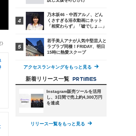
説し支援を呼びかけ
乃木坂46・中西アルノ、どん
くさすぎる浴衣動画にネット
「相変わらず」「嘘でしょ…」
若手美人アナが人気中堅芸人と
実》
ラブラブ同棲！FRIDAY、明日
15時に熱愛スクープ
界
アクセスランキングをもっと見る
き
新着リリース一覧
Instagram販売ツールを活用
し、3日間で売上約4,300万円
を達成
リリース一覧をもっと見る
大