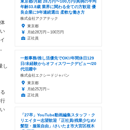
東京都/月給 28万円〜100万円/異例の平均
年齢33.8歳 業界に関わる全ての方歓迎 優
良企業に9年連続選出 柔軟な働き方
株式会社アクアテック
体
東京都
い
月給28万円～100万円
正社員
イ
。
一般事務/推し活優先でOK!/年間休日129
日/未経験からオフィスワークデビュー/20
量し
代活躍中
株式会社エクシードジャパン
東京都
月給25万円～
れる
正社員
も行
い
「27卒」YouTube動画編集スタッフ・ク
リエイター志望歓迎「正社員/残業少なめ/
髪型・服装自由」/さいたま市大宮区桜木