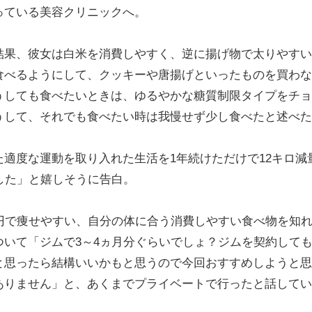
っている美容クリニックへ。
果、彼女は白米を消費しやすく、逆に揚げ物で太りやすい
食べるようにして、クッキーや唐揚げといったものを買わな
うしても食べたいときは、ゆるやかな糖質制限タイプをチョ
うして、それでも食べたい時は我慢せず少し食べたと述べた
適度な運動を取り入れた生活を1年続けただけで12キロ減
した」と嬉しそうに告白。
円で痩せやすい、自分の体に合う消費しやすい食べ物を知
いて「ジムで3～4ヵ月分ぐらいでしょ？ジムを契約して
と思ったら結構いいかもと思うので今回おすすめしようと思
ありません」と、あくまでプライベートで行ったと話してい