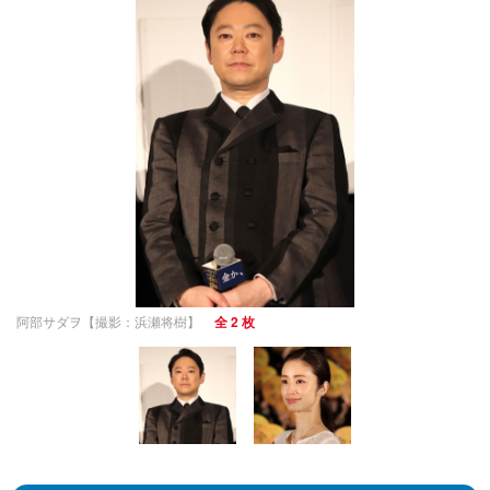
阿部サダヲ【撮影：浜瀬将樹】
全 2 枚