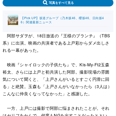
写真をすべて見る
【Pick UP】坂道グループ（乃木坂46、櫻坂46、日向坂4
6）関連最新ニュース
阿部サダヲが、18日放送の『王様のブランチ』（TBS
系）に出演。映画の共演者である上戸彩からダメ出しさ
れる一幕があった。
映画『シャイロックの子供たち』で、Kis-My-Ft2玉森
裕太、さらには上戸と初共演した阿部。撮影現場の雰囲
気について聞くと、「上戸さんがいるとすごく円滑に回
る」と絶賛。玉森も「上戸さんがいなかったら（3人は）
こんなに仲良くなってなかった」と感謝した。
一方、上戸には撮影で阿部に悩まされたことが。それ
はセリフをかんで、何度もNGを出すことだったととい