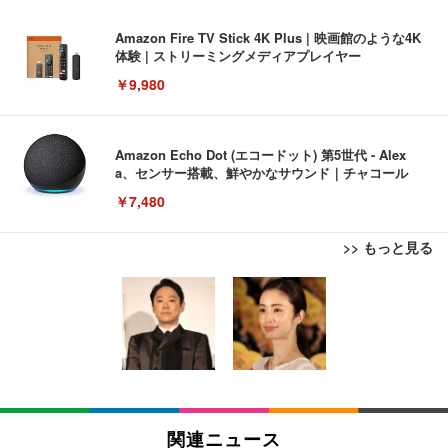
Amazon Fire TV Stick 4K Plus | 映画館のような4K
体験 | ストリーミングメディアプレイヤー
￥9,980
Amazon Echo Dot (エコードット) 第5世代 - Alex
a、センサー搭載、鮮やかなサウンド｜チャコール
￥7,480
>> もっと見る
[EdoErgo] オフィスチェア 椅子 テレワーク 疲れな
EIZO ビジネス向けプレミアムモニター | FlexScan
Amazonベーシック ペットシーツ 薄型 レギュラー 1
い 跳ね上げ式アームレスト コンパクト 約105度ロッ
EV3240X-WT | 31.5型4K UHD・USB Type-C・ホワ
回使い捨て 無香料 ホワイト 300枚
キング pc 事務椅子 360度回転 座面昇降 強化ナイロ
イト
ン樹脂ベース 通気性メッシュ 在宅ワーク H-WY01
￥3,373
￥5,699
￥105,595
(黒網+黒枠+黒足)
EIZO ビジネス向けプレミアムモニター | FlexScan
SIHOO B100 オフィスチェア／デスクチェア メッシ
Amazonベーシック ペットシーツ 厚型 ワイド 42枚
EV2740X-WT | 27.0型4K UHD・USB Type-C・ホワ
ュチェア 人間工学 疲れない ブラック
x2袋(84枚) ホワイト(吸収面:ライトブルー)
関連ニュース
イト