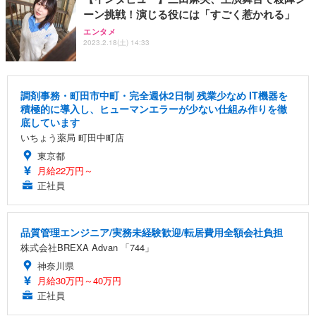
ーン挑戦！演じる役には「すごく惹かれる」
エンタメ
2023.2.18(土) 14:33
調剤事務・町田市中町・完全週休2日制 残業少なめ IT機器を
積極的に導入し、ヒューマンエラーが少ない仕組み作りを徹
底しています
いちょう薬局 町田中町店
東京都
月給22万円～
正社員
品質管理エンジニア/実務未経験歓迎/転居費用全額会社負担
株式会社BREXA Advan 「744」
神奈川県
月給30万円～40万円
正社員