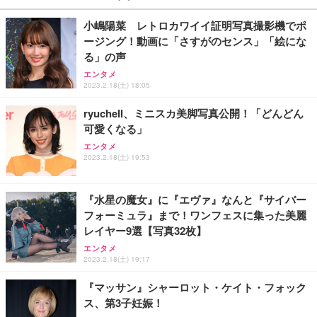
￥27,999
￥3,234
￥109,572
小嶋陽菜 レトロカワイイ証明写真撮影機でポ
ージング！動画に「さすがのセンス」「絵にな
Sezlife オフィスチェア デスクチェア 疲れない テレ
る」の声
【純正品】27"ゲーミングモニター DualSense 充電
ネオ・ルーライフ ネオ・オムツ L 中型犬用 26枚入
ワーク チェア 強化バックレスト 30度ロッキング機
フック付き（CFI-ZDM1J）
り 単品
エンタメ
能 人間工学 椅子 腰サポート 90度跳ね上げ式アーム
2023.2.18(土) 18:05
レスト 3Dヘッドレスト ハンガー付き 高反発クッシ
￥49,979
￥1,800
￥7,680
ョン PCチェア 通気性メッシュ ゲーミング/勉強/事
ryuchell、ミニスカ美脚写真公開！「どんどん
務用 おしゃれ パソコンチェア (ブラック)
可愛くなる」
Sezlife オフィスチェア デスクチェア 疲れない テレ
【整備済み品】Dell E2724HS 27インチ 液晶モニタ
Smart Basic(スマートベーシック) 【Amazon.co.jp
ワーク チェア 強化バックレスト 30度ロッキング機
ー フルHD（1920×1080）VA 非光沢 HDMI/DisplayP
限定】 Smart Basic アイリスオーヤマ ペットシーツ
エンタメ
2023.2.18(土) 19:53
能 人間工学 椅子 腰サポート 90度跳ね上げ式アーム
ort/VGA スピーカー内蔵 高さ調整 スイベル VESA対
超厚型 お徳用 ワイド 100枚入 (x 1) (ケース販売)
レスト 3Dヘッドレスト ハンガー付き 高反発クッシ
応 ComfortView ビジネス向け
￥7,680
￥15,800
￥3,670
ョン PCチェア 通気性メッシュ ゲーミング/勉強/事
務用 おしゃれ パソコンチェア (ホワイト)
『水星の魔女』に『エヴァ』なんと『サイバー
フォーミュラ』まで！ワンフェスに集った美麗
ANDWINT オフィスチェア デスクチェア 肘なし メ
【MiniLED/24.5inch/280Hz/FHD】GRAPHT THE S
アイリスオーヤマ ペットシーツ 超厚型 お徳用 レギ
レイヤー9選【写真32枚】
ッシュ 通気性 ランバーサポート付き 腰サポート ガ
HOOTER Gaming Monitor 24” Essential ゲーミン
ュラー 200枚入【Amazon.co.jp限定】
ス圧無段階昇降 360度回転 キャスター付き コンパク
グモニター QD 24.5インチ 1ms FHD 量子ドット 残
エンタメ
ト 幅52×奥行58.5×高さ84～96cm テレワーク 在宅
像低減 (3年保証 | 輝点保証 | 日本メーカー)
￥3,731
2023.2.18(土) 19:17
￥4,139
￥34,980
勤務 ブラック
『マッサン』シャーロット・ケイト・フォック
ス、第3子妊娠！