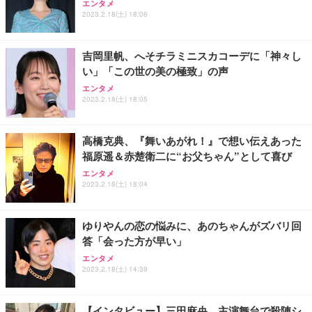
エンタメ
2023.2.18(土) 18:06
吉岡里帆、へそチラミニスカコーデに「神々し
い」「この世の美の極致」の声
エンタメ
2023.2.18(土) 18:05
高橋克典、『舞いあがれ！』で想い伝えあった
福原遥＆赤楚衛二に“お父ちゃん”として喜び
エンタメ
2023.2.18(土) 18:04
ゆりやんの恋の悩みに、あのちゃんがズバリ回
答「会った方が早い」
エンタメ
2023.2.18(土) 14:39
【インタビュー】三田麻央​​、主演舞台で殺陣シ