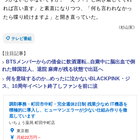
れば言い直す」と素直になりつつ、「何も言われなかっ
たら喋り続けますよ」と開き直っていた。
《杉山実》
テレビ番組
【注目記事】
>
BTSメンバーからの借金に飲酒運転...自粛中に脳出血で倒
れた韓国芸人、退院 麻痺が残る状態で出廷へ
>
何を意味するのか...めったに泣かないBLACKPINK・ジ
ス、10周年イベント終了しファンを前に涙
調剤事務・町田市中町・完全週休2日制 残業少なめ IT機器を
積極的に導入し、ヒューマンエラーが少ない仕組み作りを徹
底しています
いちょう薬局 町田中町店
東京都
月給22万円～