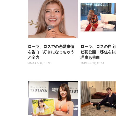
EV3240X-WT | 31.5型4K
EV2740X-WT | 27.0型4K
ク付
上げ式アームレスト コンパク
捨て 無香料 ホワイト 300枚
ア 人間工学 疲れない ブラッ
枚) ホワイト(吸収面:ライトブ
UHD・USB Type-C・ホワイ
UHD・USB Type-C・ホワイ
ト 約105度ロッキング pc 事務
￥105,595
￥109,572
ク
ルー)
￥4
ト
ト
￥5,699
￥3,373
￥27,999
￥3,234
椅子 360度回転 座面昇降 強化
ナイロン樹脂ベース 通気性メ
ッシュ 在宅ワーク H-
WY01(黒網+黒枠+黒足)
ローラ、ロスでの恋愛事情
ローラ、ロスの自宅
を告白「好きになっちゃう
ビ初公開！移住を決
と全力」
理由も告白
2020.4.9(木) 10:30
2019.5.9(木) 23:01