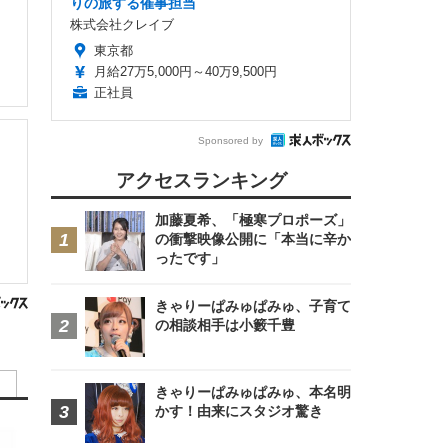
りの旅する催事担当
株式会社クレイブ
東京都
月給27万5,000円～40万9,500円
正社員
Sponsored by
アクセスランキング
加藤夏希、「極寒プロポーズ」
の衝撃映像公開に「本当に辛か
ったです」
きゃりーぱみゅぱみゅ、子育て
の相談相手は小籔千豊
きゃりーぱみゅぱみゅ、本名明
かす！由来にスタジオ驚き