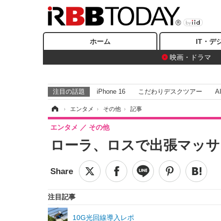
ホーム
IT・デ
映画・ドラマ
注目の話題
iPhone 16
こだわりデスクツアー
A
ホーム
›
エンタメ
›
その他
›
記事
エンタメ
その他
ローラ、ロスで出張マッサ
注目記事
10G光回線導入レポ