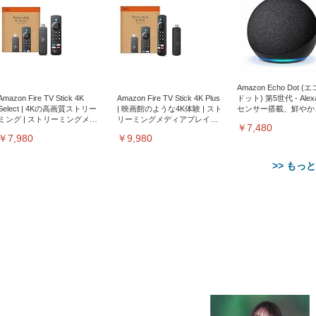
Amazon Echo Dot (
Amazon Fire TV Stick 4K
Amazon Fire TV Stick 4K Plus
ドット) 第5世代 - Ale
Select | 4Kの高画質ストリー
| 映画館のような4K体験 | スト
センサー搭載、鮮やか
ミング | ストリーミングメデ
リーミングメディアプレイヤ
サウンド｜チャコール
￥7,480
ィアプレイヤー
ー
￥7,980
￥9,980
>> もっ
【整備済み品】Dell
【MiniLED/24.5inch/280Hz/
正品】27"ゲーミングモ
ANDWINT オフィスチ
アイリスオーヤマ ペ
Sezlife オフィスチェア デスク
ネオ・ルーライフ ネオ・オム
E2724HS 27インチ 液晶モ
Sezlife オフィスチェア デスク
Smart Basic(スマートベーシ
GRAPHT THE SHOOTER
ー DualSense 充電フッ
ア デスクチェア 肘なし
シーツ 超厚型 お徳用 
チェア 疲れない テレワーク
ツ L 中型犬用 26枚入り 単品
ニター フル
チェア 疲れない テレワーク
ック) 【Amazon.co.jp限定】