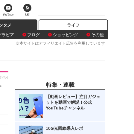
YouTube
RSS
ンタメ
ライフ
グラビア
ブログ
ショッピング
その他
※本サイトはアフィリエイト広告を利用しています
時22分
特集・連載
す
【動画レビュー】注目ガジェ
ットを動画で解説！公式
YouTubeチャンネル
10G光回線導入レポ