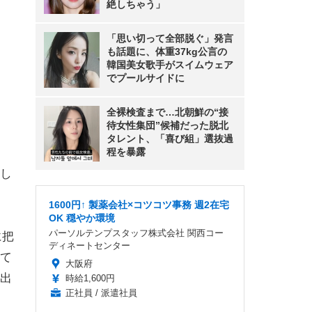
絶しちゃう」
「思い切って全部脱ぐ」発言
も話題に、体重37kg公言の
韓国美女歌手がスイムウェア
でプールサイドに
全裸検査まで…北朝鮮の“接
待女性集団”候補だった脱北
タレント、「喜び組」選抜過
程を暴露
し
1600円↑ 製薬会社×コツコツ事務 週2在宅
OK 穏やか環境
パーソルテンプスタッフ株式会社 関西コー
に把
ディネートセンター
て
大阪府
出
時給1,600円
正社員 / 派遣社員