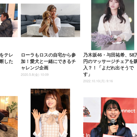
Gaming Monitor 24” Essential
き（CFI-ZDM1J）
ッシュ 通気性 ランバ
ュラー 200枚入
チェア 強化バックレスト 30
HD（1920×1080）VA 非光
チェア 強化バックレスト 30度
Smart Basic アイリスオーヤマ
ーミングモニター QD 24.5イ
ポート付き 腰サポート
【Amazon.co.jp限定】
￥1,800
￥15,800
￥34,980
9,979
度ロッキング機能 人間工学 椅
沢 HDMI/DisplayPort/VGA
ロッキング機能 人間工学 椅子
ペットシーツ 超厚型 お徳用
￥4,139
￥3,731
1ms FHD 量子ドット 残像低減
ス圧無段階昇降 360度
￥7,680
￥7,680
￥3,670
子 腰サポート 90度跳ね上げ
スピーカー内蔵 高さ調整 ス
腰サポート 90度跳ね上げ式ア
ワイド 100枚入 (x 1) (ケース
年保証 | 輝点保証 | 日本メーカ
転 キャスター付き コ
式アームレスト 3Dヘッドレス
イベル VESA対応
ームレスト 3Dヘッドレスト
販売)
クト 幅52×奥行58.5×
ト ハンガー付き 高反発クッシ
ComfortView ビジネス向け
ハンガー付き 高反発クッショ
84～96cm テレワーク
ョン PCチェア 通気性メッシ
ン PCチェア 通気性メッシュ
宅勤務 ブラック
ュ ゲーミング/勉強/事務用 お
ゲーミング/勉強/事務用 おし
しゃれ パソコンチェア (ブラ
ゃれ パソコンチェア (ホワイ
ック)
ト)
をテレ
ローラもロスの自宅から参
乃木坂46・与田祐希、58
断した
加！愛犬と一緒にできるチ
円のマッサージチェアを
ャレンジ企画
入？！「よだれ出そうで
す」
2020.5.8(金) 10:09
2022.10.10(月) 9:16