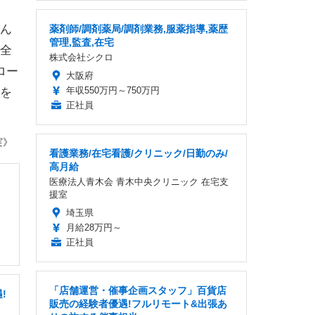
ん
薬剤師/調剤薬局/調剤業務,服薬指導,薬歴
管理,監査,在宅
全
株式会社シクロ
ロー
大阪府
年収550万円～750万円
を
正社員
実》
看護業務/在宅看護/クリニック/日勤のみ/
高月給
医療法人青木会 青木中央クリニック 在宅支
援室
埼玉県
月給28万円～
正社員
「店舗運営・催事企画スタッフ」百貨店
!
販売の経験者優遇!フルリモート&出張あ