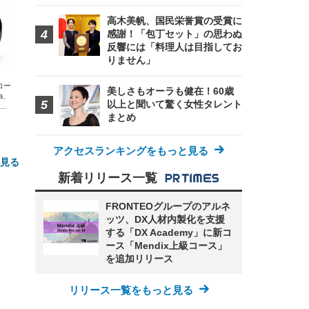
高木美帆、国民栄誉賞の受賞に
感謝！「包丁セット」の思わぬ
反響には「料理人は目指してお
りません」
エコー
美しさもオーラも健在！60歳
xa、
以上と聞いて驚く女性タレント
な
まとめ
アクセスランキングをもっと見る
と見る
新着リリース一覧
FRONTEOグループのアルネ
ッツ、DX人材内製化を支援
する「DX Academy」に新コ
ース「Mendix上級コース」
を追加リリース
リリース一覧をもっと見る
FHD】
ェ
ット
 メ
レギ