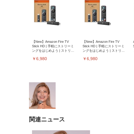
【New】Amazon Fire TV
【New】Amazon Fire TV
Stick HD | 手軽にストリーミ
Stick HD | 手軽にストリーミ
ングをはじめよう | ストリー
ングをはじめよう | ストリー
ミングメディアプレイヤー
ミングメディアプレイヤー
￥6,980
￥6,980
関連ニュース
EIZO ビジネス向けプレミア
EIZO ビジネス向けプレミア
【純
[EdoErgo] オフィスチェア 椅
Amazonベーシック ペットシ
SIHOO B100 オフィスチェア
Amazonベーシック ペットシ
ムモニター | FlexScan
ムモニター | FlexScan
ニタ
子 テレワーク 疲れない 跳ね
ーツ 薄型 レギュラー 1回使い
／デスクチェア メッシュチェ
ーツ 厚型 ワイド 42枚x2袋(84