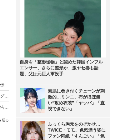
自身を「整形怪物」と認めた韓国インフル
エンサー、さらに整形か…激ヤセ姿も話
題、父は元巨人軍投手
ノンスタ井上、妻から思わぬ不満！意外にモテる伝説に黄信号
素肌に巻き付くチェーンが刺
超とき宣・菅田愛貴、スタジオで突然号泣「他のグループを下げる風潮にイライラしちゃう」
激的…ミンニ、布がほぼ無
い“攻め衣装”「ヤッバ」「直
原田知世、芸能界入りのきっかけとなった俳優を告白「“会いたい”って思って」
視できない」
を送る
ふっくら胸元をのぞかせ…
TWICE・モモ、色気漂う姿に
ファン悶絶「すんごい」「気