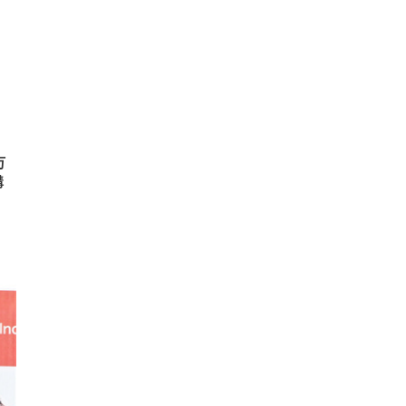
 ゲ
ーサ
ンチ
 ガ
 (3
回
ー)
ンパ
高さ
 在
万
購