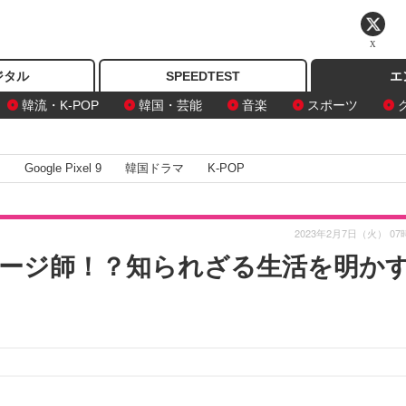
X
ジタル
SPEEDTEST
エ
韓流・K-POP
韓国・芸能
音楽
スポーツ
I
Google Pixel 9
韓国ドラマ
K-POP
2023年2月7日（火） 07
ージ師！？知られざる生活を明か