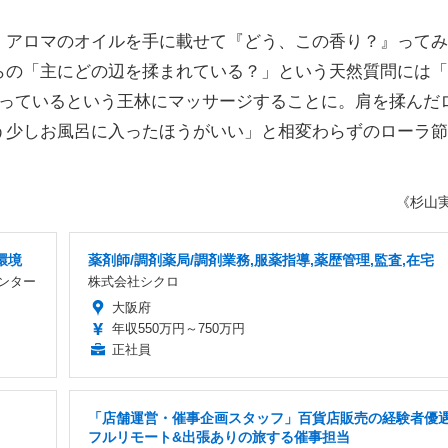
アロマのオイルを手に載せて『どう、この香り？』ってみ
らの「主にどの辺を揉まれている？」という天然質問には「
凝っているという王林にマッサージすることに。肩を揉んだ
う少しお風呂に入ったほうがいい」と相変わらずのローラ節
《杉山
環境
薬剤師/調剤薬局/調剤業務,服薬指導,薬歴管理,監査,在宅
ンター
株式会社シクロ
大阪府
年収550万円～750万円
正社員
「店舗運営・催事企画スタッフ」百貨店販売の経験者優遇
フルリモート&出張ありの旅する催事担当