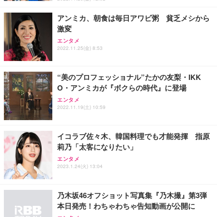
￥7,680
￥15,800
￥3,670
ョン PCチェア 通気性メッシュ ゲーミング/勉強/事
務用 おしゃれ パソコンチェア (ホワイト)
アンミカ、朝食は毎日アワビ粥 貧乏メシから
激変
ANDWINT オフィスチェア デスクチェア 肘なし メ
【MiniLED/24.5inch/280Hz/FHD】GRAPHT THE S
アイリスオーヤマ ペットシーツ 超厚型 お徳用 レギ
ッシュ 通気性 ランバーサポート付き 腰サポート ガ
HOOTER Gaming Monitor 24” Essential ゲーミン
エンタメ
ュラー 200枚入【Amazon.co.jp限定】
ス圧無段階昇降 360度回転 キャスター付き コンパク
グモニター QD 24.5インチ 1ms FHD 量子ドット 残
2022.11.25(金) 8:53
ト 幅52×奥行58.5×高さ84～96cm テレワーク 在宅
像低減 (3年保証 | 輝点保証 | 日本メーカー)
￥3,731
￥4,139
￥34,980
勤務 ブラック
“美のプロフェッショナル”たかの友梨・IKK
O・アンミカが『ボクらの時代』に登場
エンタメ
2022.11.19(土) 10:59
イコラブ佐々木、韓国料理でも才能発揮 指原
莉乃「太客になりたい」
エンタメ
2023.1.24(火) 13:04
乃木坂46オフショット写真集『乃木撮』第3弾
本日発売！わちゃわちゃ告知動画が公開に