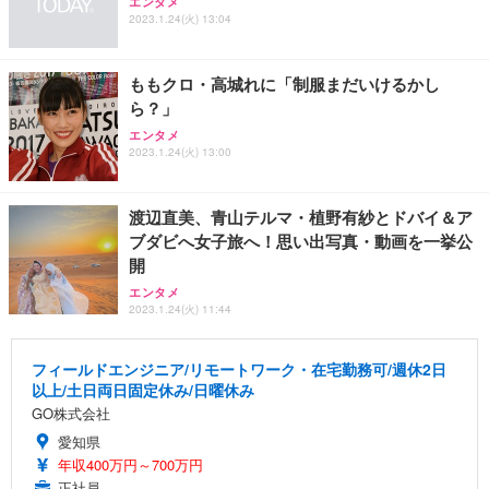
エンタメ
2023.1.24(火) 13:04
ももクロ・高城れに「制服まだいけるかし
ら？」
エンタメ
2023.1.24(火) 13:00
渡辺直美、青山テルマ・植野有紗とドバイ＆ア
ブダビへ女子旅へ！思い出写真・動画を一挙公
開
エンタメ
2023.1.24(火) 11:44
フィールドエンジニア/リモートワーク・在宅勤務可/週休2日
以上/土日両日固定休み/日曜休み
GO株式会社
愛知県
年収400万円～700万円
正社員