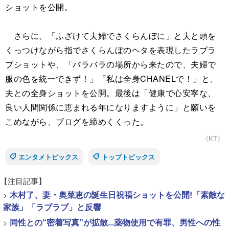
ショットを公開。
さらに、「ふざけて夫婦でさくらんぼに」と夫と頭を
くっつけながら指でさくらんぼのヘタを表現したラブラ
ブショットや、「バラバラの場所から来たので、夫婦で
服の色を統一できず！」「私は全身CHANELで！」と、
夫との全身ショットを公開。最後は「健康で心安寧な、
良い人間関係に恵まれる年になりますように」と願いを
こめながら、ブログを締めくくった。
《KT》
エンタメトピックス
トップトピックス
【注目記事】
>
木村了、妻・奥菜恵の誕生日祝福ショットを公開!「素敵な
家族」「ラブラブ」と反響
>
同性との“密着写真”が拡散...薬物使用で有罪、男性への性