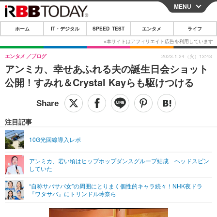
MENU
CLOSE
ホーム
IT・デジタル
SPEED TEST
エンタメ
ライフ
ホーム
IT・デジタル
エンタメ
ブログ
2023.1.24（火）13:43
アンミカ、幸せあふれる夫の誕生日会ショット
IT・デジタルTOP
スマートフォン
SPEED TEST
公開！すみれ＆Crystal Kayらも駆けつける
ネタ
ガジェット・ツール
エンタメ
ショッピング
その他
エンタメTOP
映画・ドラマ
ライフ
注目記事
韓流・K-POP
韓国・芸能
ライフTOP
グルメ
リリース一覧
10G光回線導入レポ
音楽
スポーツ
ペット
ショッピング
プッシュ通知の停止方法
アンミカ、若い頃はヒップホップダンスグループ結成 ヘッドスピン
していた
グラビア
ブログ
その他
“自称サバサバ女”の周囲にとりまく個性的キャラ続々！NHK夜ドラ
ショッピング
その他
『ワタサバ』にトリンドル玲奈ら