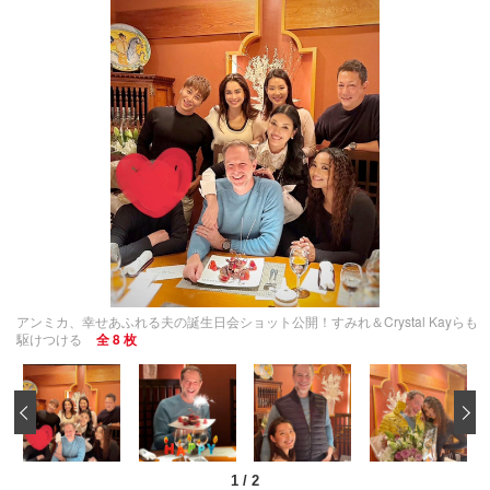
アンミカ、幸せあふれる夫の誕生日会ショット公開！すみれ＆Crystal Kayらも
駆けつける
全 8 枚
‹
1
/
2