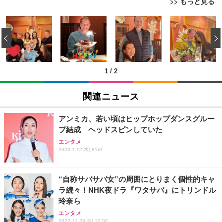
>> もっと見る
[EdoErgo] オフィスチェア 椅子 テレワーク 疲れな
EIZO ビジネス向けプレミアムモニター | FlexScan
Amazonベーシック ペットシーツ 薄型 レギュラー 1
い 跳ね上げ式アームレスト コンパクト 約105度ロッ
EV3240X-WT | 31.5型4K UHD・USB Type-C・ホワ
‹
回使い捨て 無香料 ホワイト 300枚
キング pc 事務椅子 360度回転 座面昇降 強化ナイロ
イト
ン樹脂ベース 通気性メッシュ 在宅ワーク H-WY01
￥3,373
￥5,699
￥105,595
(黒網+黒枠+黒足)
1
/
2
EIZO ビジネス向けプレミアムモニター | FlexScan
SIHOO B100 オフィスチェア／デスクチェア メッシ
Amazonベーシック ペットシーツ 厚型 ワイド 42枚
EV2740X-WT | 27.0型4K UHD・USB Type-C・ホワ
ュチェア 人間工学 疲れない ブラック
x2袋(84枚) ホワイト(吸収面:ライトブルー)
関連ニュース
イト
￥27,999
￥3,234
￥109,572
アンミカ、若い頃はヒップホップダンスグルー
プ結成 ヘッドスピンしていた
Sezlife オフィスチェア デスクチェア 疲れない テレ
【純正品】27"ゲーミングモニター DualSense 充電
ネオ・ルーライフ ネオ・オムツ L 中型犬用 26枚入
エンタメ
ワーク チェア 強化バックレスト 30度ロッキング機
フック付き（CFI-ZDM1J）
り 単品
2023.1.12(木) 8:59
能 人間工学 椅子 腰サポート 90度跳ね上げ式アーム
レスト 3Dヘッドレスト ハンガー付き 高反発クッシ
￥49,979
￥1,800
￥7,680
ョン PCチェア 通気性メッシュ ゲーミング/勉強/事
“自称サバサバ女”の周囲にとりまく個性的キャ
務用 おしゃれ パソコンチェア (ブラック)
ラ続々！NHK夜ドラ『ワタサバ』にトリンドル
Sezlife オフィスチェア デスクチェア 疲れない テレ
【整備済み品】Dell E2724HS 27インチ 液晶モニタ
Smart Basic(スマートベーシック) 【Amazon.co.jp
玲奈ら
ワーク チェア 強化バックレスト 30度ロッキング機
ー フルHD（1920×1080）VA 非光沢 HDMI/DisplayP
限定】 Smart Basic アイリスオーヤマ ペットシーツ
能 人間工学 椅子 腰サポート 90度跳ね上げ式アーム
ort/VGA スピーカー内蔵 高さ調整 スイベル VESA対
超厚型 お徳用 ワイド 100枚入 (x 1) (ケース販売)
エンタメ
レスト 3Dヘッドレスト ハンガー付き 高反発クッシ
応 ComfortView ビジネス向け
2022.11.25(金) 12:02