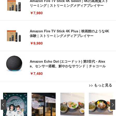
Amazon Fire TV Stick 4K Select | 4Kの高画質スト
リーミング | ストリーミングメディアプレイヤー
￥7,980
Amazon Fire TV Stick 4K Plus | 映画館のような4K
体験 | ストリーミングメディアプレイヤー
￥9,980
Amazon Echo Dot (エコードット) 第5世代 - Alex
a、センサー搭載、鮮やかなサウンド｜チャコール
￥7,480
>> もっと見る
[EdoErgo] オフィスチェア 椅子 テレワーク 疲れな
EIZO ビジネス向けプレミアムモニター | FlexScan
Amazonベーシック ペットシーツ 薄型 レギュラー 1
い 跳ね上げ式アームレスト コンパクト 約105度ロッ
EV3240X-WT | 31.5型4K UHD・USB Type-C・ホワ
‹
回使い捨て 無香料 ホワイト 300枚
キング pc 事務椅子 360度回転 座面昇降 強化ナイロ
イト
ン樹脂ベース 通気性メッシュ 在宅ワーク H-WY01
￥3,373
￥5,699
￥105,595
(黒網+黒枠+黒足)