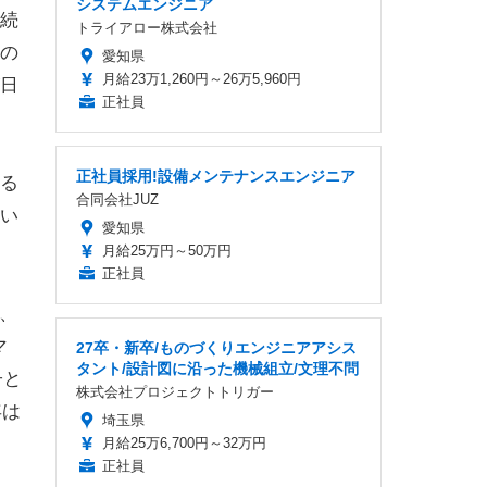
システムエンジニア
続
トライアロー株式会社
の
愛知県
月給23万1,260円～26万5,960円
日
正社員
正社員採用!設備メンテナンスエンジニア
る
合同会社JUZ
い
愛知県
月給25万円～50万円
正社員
、
マ
27卒・新卒/ものづくりエンジニアアシス
タント/設計図に沿った機械組立/文理不問
子と
株式会社プロジェクトトリガー
年は
埼玉県
月給25万6,700円～32万円
正社員