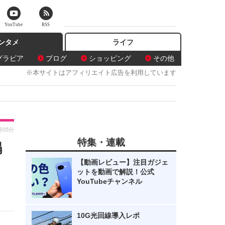
YouTube
RSS
ンタメ
ライフ
グラビア
ブログ
ショッピング
その他
※本サイトはアフィリエイト広告を利用しています
時05分
特集・連載
嶋
【動画レビュー】注目ガジェ
ットを動画で解説！公式
YouTubeチャンネル
10G光回線導入レポ