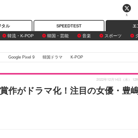
X
ジタル
SPEEDTEST
エ
韓流・K-POP
韓国・芸能
音楽
スポーツ
I
Google Pixel 9
韓国ドラマ
K-POP
2022年12月14日（水） 12
賞作がドラマ化！注目の女優・豊