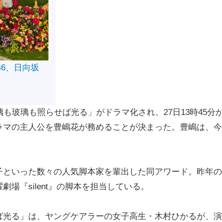
46、日向坂
も玻璃も照らせば光る」がドラマ化され、27日13時45分
ラマの主人公を豊嶋花が務めることが決まった。豊嶋は、今
といった数々の人気脚本家を輩出した同アワード。昨年の
場『silent』の脚本を担当している。
光る」は、ヤングケアラーの女子高生・木村ひかるが、演