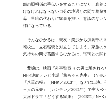
部の照明係の手伝いをすることになり、真剣
けなければならない自分の境遇との間で葛藤
母・里絵の代わりに家事を担い、意識のない
課になっている。
そんなひかるは、親友・美沙から演劇部の照
転校生・立石瑠璃と対立してしまう。家族の
気持ちの間で葛藤するひかるは、瑠璃との関
豊嶋は、映画『外事警察 その男に騙されるな
NHK連続テレビ小説『梅ちゃん先生』（NHK／
『八重の桜』（NHK／2013年）などに出
三人の元夫』（カンテレ／2021年）で主人
大河ドラマ『どうする家康』（2023年／NH