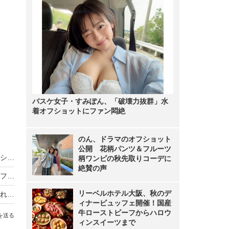
バスケ女子・すみぽん、「破壊力抜群」水
着オフショットにファン悶絶
のん、ドラマのオフショット
公開 花柄パンツ＆フルーツ
バスケ女子・すみぽん、「破壊力抜群」水着オフショットにファン悶絶
柄ワンピの秋先取りコーデに
絶賛の声
のん、ドラマのオフショット公開 花柄パンツ＆フルーツ柄ワンピの秋先取りコーデに絶賛の声
リーベルホテル大阪、秋のデ
フリーアナウンサー・山本里菜、離婚を報告「それぞれの道を歩むこととなりました」
ィナービュッフェ開催！国産
牛ローストビーフからハロウ
を送る
ィンスイーツまで