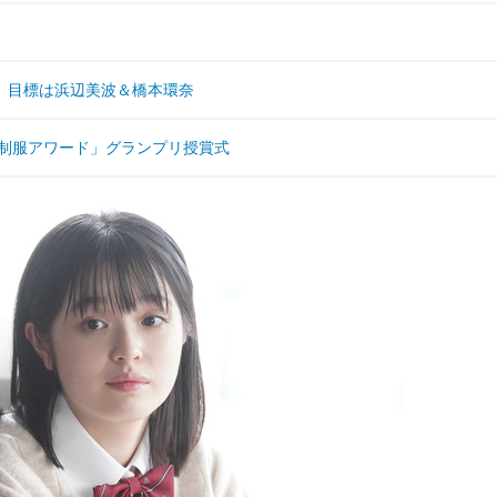
、目標は浜辺美波＆橋本環奈
本制服アワード」グランプリ授賞式