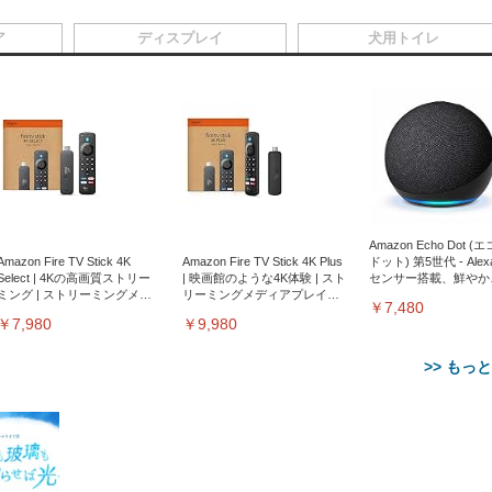
ア
ディスプレイ
犬用トイレ
Amazon Echo Dot (
Amazon Fire TV Stick 4K
Amazon Fire TV Stick 4K Plus
ドット) 第5世代 - Ale
Select | 4Kの高画質ストリー
| 映画館のような4K体験 | スト
センサー搭載、鮮やか
ミング | ストリーミングメデ
リーミングメディアプレイヤ
サウンド｜チャコール
￥7,480
ィアプレイヤー
ー
￥7,980
￥9,980
>> もっ