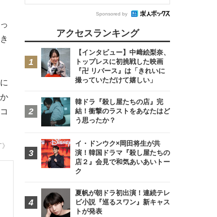
Sponsored by
っ
アクセスランキング
き
【インタビュー】中﨑絵梨奈、
トップレスに初挑戦した映画
『卍 リバース』は「きれいに
撮っていただけて嬉しい」
に
か
韓ドラ『殺し屋たちの店』完
結！衝撃のラストをあなたはど
コ
う思ったか？
イ・ドンウク×岡田将生が共
T》
演！韓国ドラマ『殺し屋たちの
店２』会見で和気あいあいトー
ク
夏帆が朝ドラ初出演！連続テレ
ビ小説『巡るスワン』新キャス
トが発表