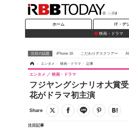
ホーム
IT・デ
映画・ドラマ
注目の話題
iPhone 16
こだわりデスクツアー
A
ホーム
›
エンタメ
›
映画・ドラマ
›
記事
エンタメ
映画・ドラマ
フジヤングシナリオ大賞受
花がドラマ初主演
注目記事