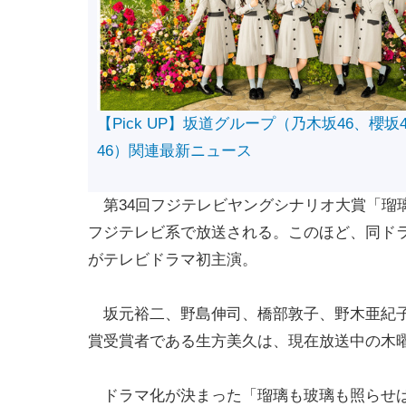
【Pick UP】坂道グループ（乃木坂46、櫻坂
46）関連最新ニュース
第34回フジテレビヤングシナリオ大賞「瑠璃
フジテレビ系で放送される。このほど、同ド
がテレビドラマ初主演。
坂元裕二、野島伸司、橋部敦子、野木亜紀子
賞受賞者である生方美久は、現在放送中の木曜劇
ドラマ化が決まった「瑠璃も玻璃も照らせば