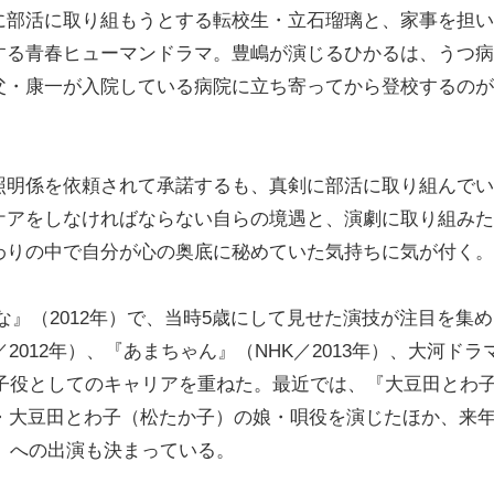
に部活に取り組もうとする転校生・立石瑠璃と、家事を担い
する青春ヒューマンドラマ。豊嶋が演じるひかるは、うつ病
父・康一が入院している病院に立ち寄ってから登校するのが
明係を依頼されて承諾するも、真剣に部活に取り組んでい
ケアをしなければならない自らの境遇と、演劇に取り組みた
わりの中で自分が心の奥底に秘めていた気持ちに気が付く。
』（2012年）で、当時5歳にして見せた演技が注目を集め
2012年）、『あまちゃん』（NHK／2013年）、大河ドラ
演。子役としてのキャリアを重ねた。最近では、『大豆田とわ
公・大豆田とわ子（松たか子）の娘・唄役を演じたほか、来
K）への出演も決まっている。