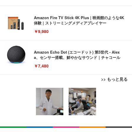
Amazon Fire TV Stick 4K Plus | 映画館のような4K
体験 | ストリーミングメディアプレイヤー
￥9,980
Amazon Echo Dot (エコードット) 第5世代 - Alex
a、センサー搭載、鮮やかなサウンド｜チャコール
￥7,480
>> もっと見る
[EdoErgo] オフィスチェア 椅子 テレワーク 疲れな
EIZO ビジネス向けプレミアムモニター | FlexScan
Amazonベーシック ペットシーツ 薄型 レギュラー 1
い 跳ね上げ式アームレスト コンパクト 約105度ロッ
EV3240X-WT | 31.5型4K UHD・USB Type-C・ホワ
回使い捨て 無香料 ホワイト 300枚
キング pc 事務椅子 360度回転 座面昇降 強化ナイロ
イト
ン樹脂ベース 通気性メッシュ 在宅ワーク H-WY01
￥3,373
￥5,699
￥105,595
(黒網+黒枠+黒足)
EIZO ビジネス向けプレミアムモニター | FlexScan
SIHOO B100 オフィスチェア／デスクチェア メッシ
Amazonベーシック ペットシーツ 厚型 ワイド 42枚
EV2740X-WT | 27.0型4K UHD・USB Type-C・ホワ