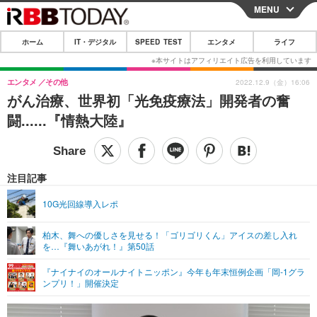
MENU
CLOSE
ホーム
IT・デジタル
SPEED TEST
エンタメ
ライフ
ホーム
IT・デジタル
エンタメ
その他
2022.12.9（金）16:06
がん治療、世界初「光免疫療法」開発者の奮
IT・デジタルTOP
スマートフォン
SPEED TEST
闘......『情熱大陸』
ネタ
ガジェット・ツール
エンタメ
ショッピング
その他
エンタメTOP
映画・ドラマ
ライフ
注目記事
韓流・K-POP
韓国・芸能
ライフTOP
グルメ
リリース一覧
10G光回線導入レポ
音楽
スポーツ
ペット
ショッピング
プッシュ通知の停止方法
柏木、舞への優しさを見せる！「ゴリゴリくん」アイスの差し入れ
を…『舞いあがれ！』第50話
グラビア
ブログ
その他
『ナイナイのオールナイトニッポン』今年も年末恒例企画「岡-1グラ
ショッピング
その他
ンプリ！」開催決定