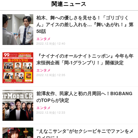
ュチェア 人間工学 疲れない ブラック
x2袋(84枚) ホワイト(吸収面:ライトブルー)
関連ニュース
イト
￥27,999
￥3,234
￥109,572
柏木、舞への優しさを見せる！「ゴリゴリく
ん」アイスの差し入れを…『舞いあがれ！』第
Sezlife オフィスチェア デスクチェア 疲れない テレ
50話
【純正品】27"ゲーミングモニター DualSense 充電
ネオ・ルーライフ ネオ・オムツ L 中型犬用 26枚入
ワーク チェア 強化バックレスト 30度ロッキング機
フック付き（CFI-ZDM1J）
り 単品
エンタメ
能 人間工学 椅子 腰サポート 90度跳ね上げ式アーム
2022.12.9(金) 12:40
レスト 3Dヘッドレスト ハンガー付き 高反発クッシ
￥49,979
￥1,800
￥7,680
ョン PCチェア 通気性メッシュ ゲーミング/勉強/事
『ナイナイのオールナイトニッポン』今年も年
務用 おしゃれ パソコンチェア (ブラック)
末恒例企画「岡-1グランプリ！」開催決定
Sezlife オフィスチェア デスクチェア 疲れない テレ
【整備済み品】Dell E2724HS 27インチ 液晶モニタ
Smart Basic(スマートベーシック) 【Amazon.co.jp
エンタメ
ワーク チェア 強化バックレスト 30度ロッキング機
ー フルHD（1920×1080）VA 非光沢 HDMI/DisplayP
限定】 Smart Basic アイリスオーヤマ ペットシーツ
2022.12.9(金) 12:35
能 人間工学 椅子 腰サポート 90度跳ね上げ式アーム
ort/VGA スピーカー内蔵 高さ調整 スイベル VESA対
超厚型 お徳用 ワイド 100枚入 (x 1) (ケース販売)
レスト 3Dヘッドレスト ハンガー付き 高反発クッシ
応 ComfortView ビジネス向け
￥7,680
￥15,800
￥3,670
ョン PCチェア 通気性メッシュ ゲーミング/勉強/事
前澤友作、民家人と初の月周回へ！BIGBANG
務用 おしゃれ パソコンチェア (ホワイト)
のTOPらが決定
ANDWINT オフィスチェア デスクチェア 肘なし メ
【MiniLED/24.5inch/280Hz/FHD】GRAPHT THE S
アイリスオーヤマ ペットシーツ 超厚型 お徳用 レギ
ッシュ 通気性 ランバーサポート付き 腰サポート ガ
HOOTER Gaming Monitor 24” Essential ゲーミン
エンタメ
ュラー 200枚入【Amazon.co.jp限定】
ス圧無段階昇降 360度回転 キャスター付き コンパク
グモニター QD 24.5インチ 1ms FHD 量子ドット 残
2022.12.9(金) 12:33
ト 幅52×奥行58.5×高さ84～96cm テレワーク 在宅
像低減 (3年保証 | 輝点保証 | 日本メーカー)
￥3,731
￥4,139
￥34,980
勤務 ブラック
“えなこサンタ”がセクシービキニでファンをメ
ロメロに！