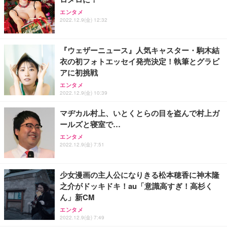
エンタメ
2022.12.9(金) 12:32
『ウェザーニュース』人気キャスター・駒木結
衣の初フォトエッセイ発売決定！執筆とグラビ
アに初挑戦
エンタメ
2022.12.9(金) 10:39
マヂカル村上、いとくとらの目を盗んで村上ガ
ールズと寝室で…
エンタメ
2022.12.9(金) 7:51
少女漫画の主人公になりきる松本穂香に神木隆
之介がドッキドキ！au「意識高すぎ！高杉く
ん」新CM
エンタメ
2022.12.9(金) 7:49