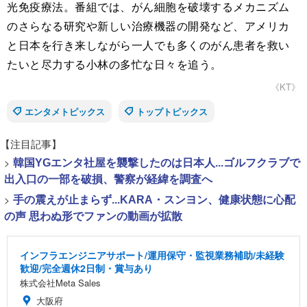
光免疫療法。番組では、がん細胞を破壊するメカニズム
のさらなる研究や新しい治療機器の開発など、アメリカ
と日本を行き来しながら一人でも多くのがん患者を救い
たいと尽力する小林の多忙な日々を追う。
《KT》
エンタメトピックス
トップトピックス
【注目記事】
>
韓国YGエンタ社屋を襲撃したのは日本人...ゴルフクラブで
出入口の一部を破損、警察が経緯を調査へ
>
手の震えが止まらず...KARA・スンヨン、健康状態に心配
の声 思わぬ形でファンの動画が拡散
インフラエンジニアサポート/運用保守・監視業務補助/未経験
歓迎/完全週休2日制・賞与あり
株式会社Meta Sales
大阪府