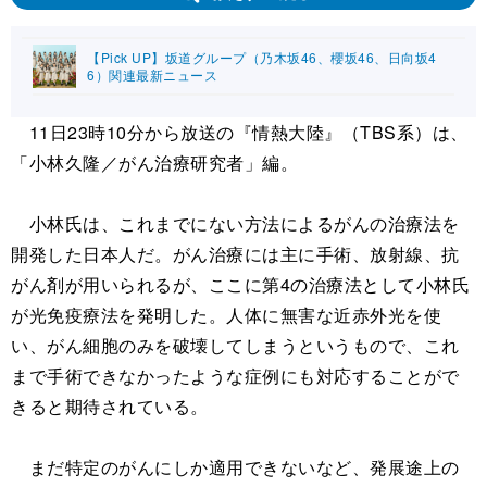
【Pick UP】坂道グループ（乃木坂46、櫻坂46、日向坂4
6）関連最新ニュース
11日23時10分から放送の『情熱大陸』（TBS系）は、
「小林久隆／がん治療研究者」編。
小林氏は、これまでにない方法によるがんの治療法を
開発した日本人だ。がん治療には主に手術、放射線、抗
がん剤が用いられるが、ここに第4の治療法として小林氏
が光免疫療法を発明した。人体に無害な近赤外光を使
い、がん細胞のみを破壊してしまうというもので、これ
まで手術できなかったような症例にも対応することがで
きると期待されている。
まだ特定のがんにしか適用できないなど、発展途上の