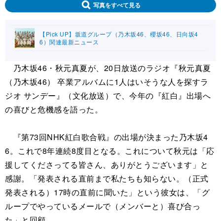
写真をすべて見る
【Pick UP】坂道グループ（乃木坂46、櫻坂46、日向坂4
6）関連最新ニュース
乃木坂46・秋元真夏が、20日放送のラジオ『秋元真夏
（乃木坂46） 卒業アルバムに1人はいそうな人を探すラ
ジオ サンデー』（文化放送）で、今年の『紅白』出場へ
の喜びと危機感を語った。
『第73回NHK紅白歌合戦』の出場が決まった乃木坂4
6。これで8年連続8度目となる。これについて秋元は「応
援してくださってる皆さん、ありがとうございます」と
感謝。「発表される直前まで私たちも知らない。（正式
発表される）17時の直前に聞いた」という彼女は、「グ
ループでやっているメールで（メンバーと）喜び合っ
た」と回顧。