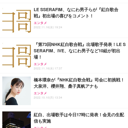
LE SSERAFIM、なにわ男子らが『紅白歌合
戦』初出場の喜びをコメント！
エンタメ
2022.11.16(水) 19:24
『第73回NHK紅白歌合戦』出場歌手発表！LE S
SERAFIM、IVE、なにわ男子など10組が初出
場！
エンタメ
2022.11.16(水) 17:37
橋本環奈が『NHK紅白歌合戦』司会に初挑戦！
大泉洋、櫻井翔、桑子真帆アナも
エンタメ
2022.10.10(月) 13:34
紅白、出場歌手は今日17時に発表！会見の生配
信も実施
エンタメ