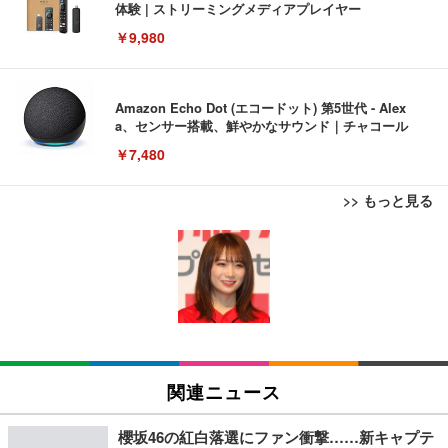
体験 | ストリーミングメディアプレイヤー
￥9,980
Amazon Echo Dot (エコードット) 第5世代 - Alex
a、センサー搭載、鮮やかなサウンド｜チャコール
￥7,480
>> もっと見る
[EdoErgo] オフィスチェア 椅子 テレワーク 疲れな
EIZO ビジネス向けプレミアムモニター | FlexScan
Amazonベーシック ペットシーツ 薄型 レギュラー 1
い 跳ね上げ式アームレスト コンパクト 約105度ロッ
EV3240X-WT | 31.5型4K UHD・USB Type-C・ホワ
回使い捨て 無香料 ホワイト 300枚
キング pc 事務椅子 360度回転 座面昇降 強化ナイロ
イト
ン樹脂ベース 通気性メッシュ 在宅ワーク H-WY01
￥3,373
￥5,699
￥105,595
(黒網+黒枠+黒足)
EIZO ビジネス向けプレミアムモニター | FlexScan
SIHOO B100 オフィスチェア／デスクチェア メッシ
Amazonベーシック ペットシーツ 厚型 ワイド 42枚
EV2740X-WT | 27.0型4K UHD・USB Type-C・ホワ
ュチェア 人間工学 疲れない ブラック
x2袋(84枚) ホワイト(吸収面:ライトブルー)
関連ニュース
イト
￥27,999
￥3,234
￥109,572
櫻坂46の紅白落選にファン衝撃……新キャプテ