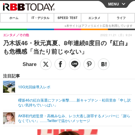
MENU
CLOSE
ホーム
IT・デジタル
SPEED TEST
エンタメ
ライフ
ホーム
IT・デジタル
エンタメ
その他
2022.11.21（月）9:24
乃木坂46・秋元真夏、8年連続8度目の『紅白』
IT・デジタルTOP
スマートフォン
SPEED TEST
も危機感「当たり前じゃない」
ネタ
ガジェット・ツール
エンタメ
ショッピング
その他
エンタメTOP
映画・ドラマ
ライフ
注目記事
韓流・K-POP
韓国・芸能
ライフTOP
グルメ
リリース一覧
10G光回線導入レポ
音楽
スポーツ
ペット
ショッピング
プッシュ通知の停止方法
櫻坂46の紅白落選にファン衝撃……新キャプテン・松田里奈「申し訳
ない気持ちでいっぱい」
グラビア
ブログ
その他
AKB初代総監督・高橋みなみ、レコ大逃し謝罪するメンバーに「謝ら
ショッピング
その他
なくていい」……Twitterで温かいメッセージ