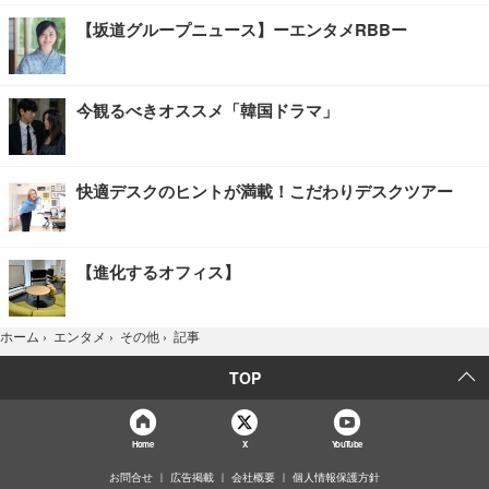
【坂道グループニュース】ーエンタメRBBー
今観るべきオススメ「韓国ドラマ」
快適デスクのヒントが満載！こだわりデスクツアー
【進化するオフィス】
記事
ホーム
›
エンタメ
›
その他
›
TOP
Home
X
YouTube
お問合せ
広告掲載
会社概要
個人情報保護方針