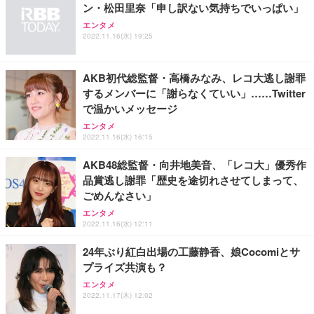
ン・松田里奈「申し訳ない気持ちでいっぱい」
Sezlife オフィスチェア デスクチェア 疲れない テレ
【純正品】27"ゲーミングモニター DualSense 充電
ネオ・ルーライフ ネオ・オムツ L 中型犬用 26枚入
エンタメ
ワーク チェア 強化バックレスト 30度ロッキング機
フック付き（CFI-ZDM1J）
り 単品
2022.11.16(水) 19:25
能 人間工学 椅子 腰サポート 90度跳ね上げ式アーム
レスト 3Dヘッドレスト ハンガー付き 高反発クッシ
￥49,979
￥1,800
￥7,680
ョン PCチェア 通気性メッシュ ゲーミング/勉強/事
AKB初代総監督・高橋みなみ、レコ大逃し謝罪
務用 おしゃれ パソコンチェア (ブラック)
するメンバーに「謝らなくていい」……Twitter
Sezlife オフィスチェア デスクチェア 疲れない テレ
【整備済み品】Dell E2724HS 27インチ 液晶モニタ
Smart Basic(スマートベーシック) 【Amazon.co.jp
で温かいメッセージ
ワーク チェア 強化バックレスト 30度ロッキング機
ー フルHD（1920×1080）VA 非光沢 HDMI/DisplayP
限定】 Smart Basic アイリスオーヤマ ペットシーツ
能 人間工学 椅子 腰サポート 90度跳ね上げ式アーム
ort/VGA スピーカー内蔵 高さ調整 スイベル VESA対
超厚型 お徳用 ワイド 100枚入 (x 1) (ケース販売)
エンタメ
レスト 3Dヘッドレスト ハンガー付き 高反発クッシ
応 ComfortView ビジネス向け
2022.11.16(水) 16:15
￥7,680
￥15,800
￥3,670
ョン PCチェア 通気性メッシュ ゲーミング/勉強/事
務用 おしゃれ パソコンチェア (ホワイト)
AKB48総監督・向井地美音、「レコ大」優秀作
品賞逃し謝罪「歴史を途切れさせてしまって、
ANDWINT オフィスチェア デスクチェア 肘なし メ
【MiniLED/24.5inch/280Hz/FHD】GRAPHT THE S
アイリスオーヤマ ペットシーツ 超厚型 お徳用 レギ
ごめんなさい」
ッシュ 通気性 ランバーサポート付き 腰サポート ガ
HOOTER Gaming Monitor 24” Essential ゲーミン
ュラー 200枚入【Amazon.co.jp限定】
ス圧無段階昇降 360度回転 キャスター付き コンパク
グモニター QD 24.5インチ 1ms FHD 量子ドット 残
エンタメ
ト 幅52×奥行58.5×高さ84～96cm テレワーク 在宅
像低減 (3年保証 | 輝点保証 | 日本メーカー)
￥3,731
2022.11.16(水) 12:11
￥4,139
￥34,980
勤務 ブラック
24年ぶり紅白出場の工藤静香、娘Cocomiとサ
プライズ共演も？
エンタメ
2022.11.17(木) 12:02