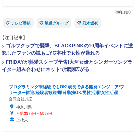
《杉山実》
テレビ番組
坂道グループ
乃木坂46
【注目記事】
>
ゴルフクラブで襲撃、BLACKPINKの10周年イベントに激
怒したファンの説も...YG本社で女性が暴れる
>
FRIDAYが熱愛スクープ予告!大河女優とシンガーソングラ
イター組み合わせにネットで憶測広がる
プログラミング未経験でもOK!成長できる開発エンジニア/フ
リーター歓迎/経験者歓迎/即日勤務OK/男性活躍/女性活躍
合同会社JUZ
神奈川県
月給33万円～50万円
正社員