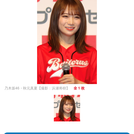
乃木坂46・秋元真夏【撮影：浜瀬将樹】
全 1 枚