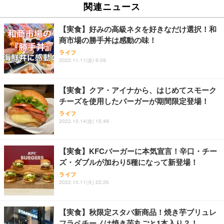
ュチェア 人間工学 疲れない ブラック
x2袋(84枚) ホワイト(吸収面:ライトブルー)
関連ニュース
イト
￥27,999
￥3,234
￥109,572
【実食】好みの高級ネタを好きなだけ選択！和
商市場の勝手丼は感動の味！
Sezlife オフィスチェア デスクチェア 疲れない テレ
【純正品】27"ゲーミングモニター DualSense 充電
ネオ・ルーライフ ネオ・オムツ L 中型犬用 26枚入
ライフ
ワーク チェア 強化バックレスト 30度ロッキング機
2022.11.11(金) 6:09
フック付き（CFI-ZDM1J）
り 単品
能 人間工学 椅子 腰サポート 90度跳ね上げ式アーム
レスト 3Dヘッドレスト ハンガー付き 高反発クッシ
￥49,979
￥1,800
￥7,680
ョン PCチェア 通気性メッシュ ゲーミング/勉強/事
【実食】クア・アイナから、はじめてスモーク
務用 おしゃれ パソコンチェア (ブラック)
チーズを使用したバーガーが期間限定登場！
Sezlife オフィスチェア デスクチェア 疲れない テレ
【整備済み品】Dell E2724HS 27インチ 液晶モニタ
Smart Basic(スマートベーシック) 【Amazon.co.jp
ライフ
ワーク チェア 強化バックレスト 30度ロッキング機
ー フルHD（1920×1080）VA 非光沢 HDMI/DisplayP
限定】 Smart Basic アイリスオーヤマ ペットシーツ
2022.10.14(金) 15:49
能 人間工学 椅子 腰サポート 90度跳ね上げ式アーム
ort/VGA スピーカー内蔵 高さ調整 スイベル VESA対
超厚型 お徳用 ワイド 100枚入 (x 1) (ケース販売)
レスト 3Dヘッドレスト ハンガー付き 高反発クッシ
応 ComfortView ビジネス向け
￥7,680
￥15,800
￥3,670
ョン PCチェア 通気性メッシュ ゲーミング/勉強/事
【実食】KFCバーガーに本気宣言！辛口・チー
務用 おしゃれ パソコンチェア (ホワイト)
ズ・ダブルが加わり5種になって新登場！
ANDWINT オフィスチェア デスクチェア 肘なし メ
【MiniLED/24.5inch/280Hz/FHD】GRAPHT THE S
アイリスオーヤマ ペットシーツ 超厚型 お徳用 レギ
ッシュ 通気性 ランバーサポート付き 腰サポート ガ
HOOTER Gaming Monitor 24” Essential ゲーミン
ライフ
ュラー 200枚入【Amazon.co.jp限定】
ス圧無段階昇降 360度回転 キャスター付き コンパク
グモニター QD 24.5インチ 1ms FHD 量子ドット 残
2022.10.11(火) 22:26
ト 幅52×奥行58.5×高さ84～96cm テレワーク 在宅
像低減 (3年保証 | 輝点保証 | 日本メーカー)
￥3,731
￥4,139
￥34,980
勤務 ブラック
【実食】秋限定スタバ新商品！焼き芋ブリュレ
フラペチーノは焼き芋丸ごと1本入り？！