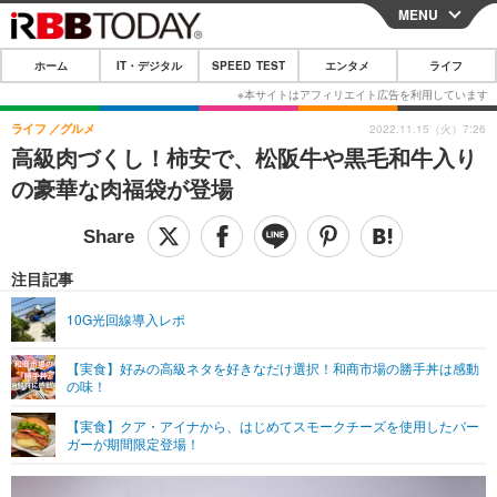
MENU
CLOSE
ホーム
IT・デジタル
SPEED TEST
エンタメ
ライフ
ホーム
IT・デジタル
ライフ
グルメ
2022.11.15（火）7:26
高級肉づくし！柿安で、松阪牛や黒毛和牛入り
IT・デジタルTOP
スマートフォン
SPEED TEST
の豪華な肉福袋が登場
ネタ
ガジェット・ツール
エンタメ
ショッピング
その他
エンタメTOP
映画・ドラマ
ライフ
注目記事
韓流・K-POP
韓国・芸能
ライフTOP
グルメ
リリース一覧
10G光回線導入レポ
音楽
スポーツ
ペット
ショッピング
プッシュ通知の停止方法
【実食】好みの高級ネタを好きなだけ選択！和商市場の勝手丼は感動
の味！
グラビア
ブログ
その他
【実食】クア・アイナから、はじめてスモークチーズを使用したバー
ショッピング
その他
ガーが期間限定登場！