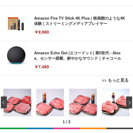
Amazon Fire TV Stick 4K Plus | 映画館のような4K
体験 | ストリーミングメディアプレイヤー
￥9,980
Amazon Echo Dot (エコードット) 第5世代 - Alex
a、センサー搭載、鮮やかなサウンド｜チャコール
￥7,480
>> もっと見る
[EdoErgo] オフィスチェア 椅子 テレワーク 疲れな
EIZO ビジネス向けプレミアムモニター | FlexScan
Amazonベーシック ペットシーツ 薄型 レギュラー 1
い 跳ね上げ式アームレスト コンパクト 約105度ロッ
EV3240X-WT | 31.5型4K UHD・USB Type-C・ホワ
‹
回使い捨て 無香料 ホワイト 300枚
キング pc 事務椅子 360度回転 座面昇降 強化ナイロ
イト
ン樹脂ベース 通気性メッシュ 在宅ワーク H-WY01
￥3,373
￥5,699
￥105,595
(黒網+黒枠+黒足)
1
/
2
EIZO ビジネス向けプレミアムモニター | FlexScan
SIHOO B100 オフィスチェア／デスクチェア メッシ
Amazonベーシック ペットシーツ 厚型 ワイド 42枚
EV2740X-WT | 27.0型4K UHD・USB Type-C・ホワ