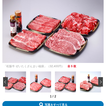
「松阪牛 ぜいたくざんまい福袋」（32,400円）
全 5 枚
‹
1
/
2
写真をすべて見る