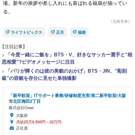
場。新年の挨拶や差し入れにも喜ばれる福袋が揃ってい
る。
《北崎早希》
ライフトピックス
正月
福袋
【注目記事】
>
「今度一緒にご飯を」BTS・V、好きなサッカー選手と“相
思相愛”?ビデオメッセージに注目
>
「パリが輝くのは彼の美貌のおかげ」BTS・JIN、“彫刻
級”の容貌を存分に見せた単独撮影
「新卒歓迎」ITサポート事務/研修制度充実/第二新卒歓迎/大阪
市北区梅田2丁目
株式会社Creer
大阪府
月給25万6,500円～32万円
正社員