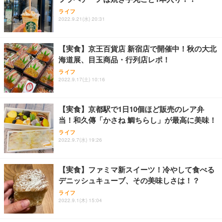
ライフ
2022.9.21(水) 20:31
【実食】京王百貨店 新宿店で開催中！秋の大北
海道展、目玉商品・行列店レポ！
ライフ
2022.9.17(土) 10:16
【実食】京都駅で1日10個ほど販売のレア弁
当！和久傳「かさね 鯛ちらし」が最高に美味！
ライフ
2022.9.7(水) 19:26
【実食】ファミマ新スイーツ！冷やして食べる
デニッシュキューブ、その美味しさは！？
ライフ
2022.9.1(木) 15:04