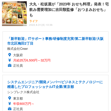
大丸・松坂屋が「2023年 おせち料理」発表！宅
飲み需要増加に吉田類監修「おつまみおせち」
も
ライフ
2022.8.31(水) 10:36
「新卒歓迎」ITサポート事務/研修制度充実/第二新卒歓迎/大阪
市北区梅田2丁目
株式会社Creer
大阪府
月給25万6,500円～32万円
正社員
システムエンジニア/開発メンバー/ビジネスとテクノロジーに
精通したプロフェッショナルIT企業/東京都
シンプレクス株式会社
東京都
年収600万円～
正社員