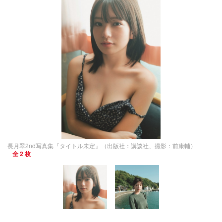
長月翠2nd写真集『タイトル未定』（出版社：講談社、撮影：前康輔）
全 2 枚