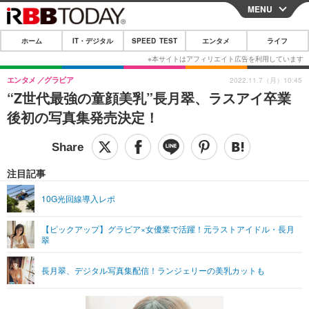
MENU
CLOSE
ホーム
IT・デジタル
SPEED TEST
エンタメ
ライフ
ホーム
IT・デジタル
エンタメ
グラビア
2022.11.7（月）10:45
“Z世代最強の童顔美乳”長月翠、ラスアイ卒業
IT・デジタルTOP
スマートフォン
SPEED TEST
後初の写真集発売決定！
ネタ
ガジェット・ツール
エンタメ
ショッピング
その他
エンタメTOP
映画・ドラマ
ライフ
注目記事
韓流・K-POP
韓国・芸能
ライフTOP
グルメ
リリース一覧
10G光回線導入レポ
音楽
スポーツ
ペット
ショッピング
プッシュ通知の停止方法
【ピックアップ】グラビア×女優業で活躍！元ラストアイドル・長月
翠
グラビア
ブログ
その他
ショッピング
その他
長月翠、デジタル写真集配信！ランジェリーの美乳カットも