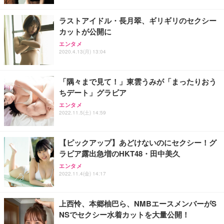
ラストアイドル・長月翠、ギリギリのセクシー
カットが公開に
エンタメ
2020.4.13(月) 13:04
「隅々まで見て！」東雲うみが「まったりおう
ちデート」グラビア
エンタメ
2022.11.5(土) 14:59
【ピックアップ】あどけないのにセクシー！グ
ラビア露出急増のHKT48・田中美久
エンタメ
2022.11.4(金) 14:17
上西怜、本郷柚巴ら、NMBエースメンバーがS
NSでセクシー水着カットを大量公開！