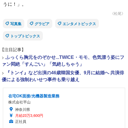
うに！」。
《松尾》
写真集
グラビア
エンタメトピックス
トップトピックス
【注目記事】
>
ふっくら胸元をのぞかせ...TWICE・モモ、色気漂う姿にフ
ァン悶絶「すんごい」「気絶しちゃう」
>
『トンイ』など出演の46歳韓国女優、9月に結婚へ 共演俳
優による強制わいせつ事件も乗り越え
在宅OK面接/光機器製造業務
株式会社平山
神奈川県
月給23万3,600円
正社員