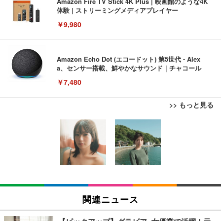
Amazon Fire TV Stick 4K Plus | 映画館のような4K
体験 | ストリーミングメディアプレイヤー
￥9,980
Amazon Echo Dot (エコードット) 第5世代 - Alex
a、センサー搭載、鮮やかなサウンド｜チャコール
￥7,480
>> もっと見る
[EdoErgo] オフィスチェア 椅子 テレワーク 疲れな
EIZO ビジネス向けプレミアムモニター | FlexScan
Amazonベーシック ペットシーツ 薄型 レギュラー 1
い 跳ね上げ式アームレスト コンパクト 約105度ロッ
EV3240X-WT | 31.5型4K UHD・USB Type-C・ホワ
回使い捨て 無香料 ホワイト 300枚
キング pc 事務椅子 360度回転 座面昇降 強化ナイロ
イト
ン樹脂ベース 通気性メッシュ 在宅ワーク H-WY01
￥3,373
￥5,699
￥105,595
(黒網+黒枠+黒足)
EIZO ビジネス向けプレミアムモニター | FlexScan
SIHOO B100 オフィスチェア／デスクチェア メッシ
Amazonベーシック ペットシーツ 厚型 ワイド 42枚
EV2740X-WT | 27.0型4K UHD・USB Type-C・ホワ
ュチェア 人間工学 疲れない ブラック
x2袋(84枚) ホワイト(吸収面:ライトブルー)
関連ニュース
イト
￥27,999
￥3,234
￥109,572