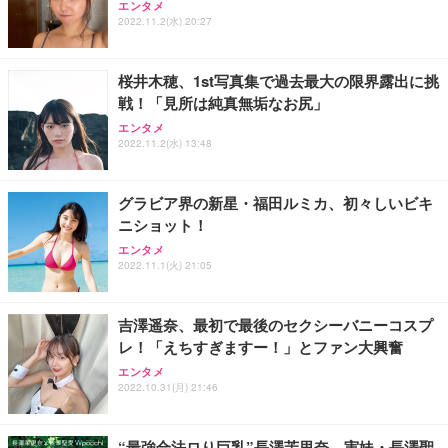
エンタメ
2022.11.2(水) 20:27
桜井木穂、1st写真集で過去最大の限界露出に挑
戦！「見所は純真無垢なお尻」
エンタメ
2022.11.2(水) 13:48
グラビア界の新星・福田ルミカ、初々しいビキ
ニショット！
エンタメ
2022.11.1(火) 21:05
吉澤遥奈、最初で最後のセクシーバニーコスプ
レ！「えちすぎますー！」とファン大興奮
エンタメ
2022.10.31(月) 21:46
“最強合法ロり巨乳”長澤茉里奈、実妹・長澤聖