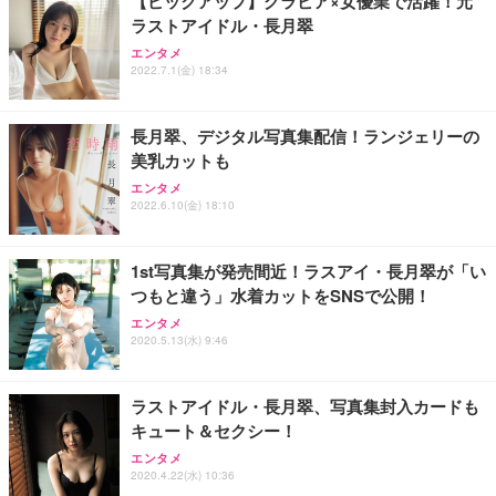
【ピックアップ】グラビア×女優業で活躍！元
ラストアイドル・長月翠
Sezlife オフィスチェア デスクチェア 疲れない テレ
【純正品】27"ゲーミングモニター DualSense 充電
ネオ・ルーライフ ネオ・オムツ L 中型犬用 26枚入
エンタメ
ワーク チェア 強化バックレスト 30度ロッキング機
フック付き（CFI-ZDM1J）
り 単品
2022.7.1(金) 18:34
能 人間工学 椅子 腰サポート 90度跳ね上げ式アーム
レスト 3Dヘッドレスト ハンガー付き 高反発クッシ
￥49,979
￥1,800
￥7,680
ョン PCチェア 通気性メッシュ ゲーミング/勉強/事
長月翠、デジタル写真集配信！ランジェリーの
務用 おしゃれ パソコンチェア (ブラック)
美乳カットも
Sezlife オフィスチェア デスクチェア 疲れない テレ
【整備済み品】Dell E2724HS 27インチ 液晶モニタ
Smart Basic(スマートベーシック) 【Amazon.co.jp
エンタメ
ワーク チェア 強化バックレスト 30度ロッキング機
ー フルHD（1920×1080）VA 非光沢 HDMI/DisplayP
限定】 Smart Basic アイリスオーヤマ ペットシーツ
2022.6.10(金) 18:10
能 人間工学 椅子 腰サポート 90度跳ね上げ式アーム
ort/VGA スピーカー内蔵 高さ調整 スイベル VESA対
超厚型 お徳用 ワイド 100枚入 (x 1) (ケース販売)
レスト 3Dヘッドレスト ハンガー付き 高反発クッシ
応 ComfortView ビジネス向け
￥7,680
￥15,800
￥3,670
ョン PCチェア 通気性メッシュ ゲーミング/勉強/事
1st写真集が発売間近！ラスアイ・長月翠が「い
務用 おしゃれ パソコンチェア (ホワイト)
つもと違う」水着カットをSNSで公開！
ANDWINT オフィスチェア デスクチェア 肘なし メ
【MiniLED/24.5inch/280Hz/FHD】GRAPHT THE S
アイリスオーヤマ ペットシーツ 超厚型 お徳用 レギ
ッシュ 通気性 ランバーサポート付き 腰サポート ガ
HOOTER Gaming Monitor 24” Essential ゲーミン
エンタメ
ュラー 200枚入【Amazon.co.jp限定】
ス圧無段階昇降 360度回転 キャスター付き コンパク
グモニター QD 24.5インチ 1ms FHD 量子ドット 残
2020.5.13(水) 9:46
ト 幅52×奥行58.5×高さ84～96cm テレワーク 在宅
像低減 (3年保証 | 輝点保証 | 日本メーカー)
￥3,731
￥4,139
￥34,980
勤務 ブラック
ラストアイドル・長月翠、写真集封入カードも
キュート＆セクシー！
エンタメ
2020.4.22(水) 10:36