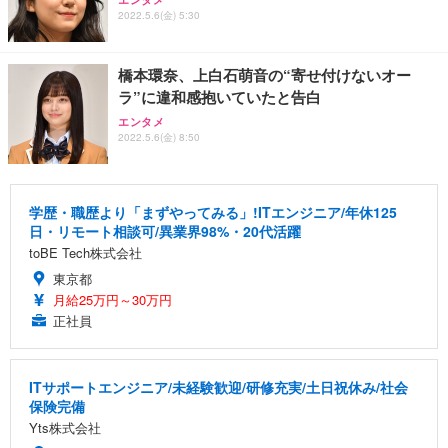
2022.5.6(金) 5:30
橋本環奈、上白石萌音の“寄せ付けないオー
ラ”に違和感抱いていたと告白
エンタメ
2022.5.6(金) 8:50
学歴・職歴より「まずやってみる」!ITエンジニア/年休125
日・リモート相談可/異業界98%・20代活躍
toBE Tech株式会社
東京都
月給25万円～30万円
正社員
ITサポートエンジニア/未経験歓迎/研修充実/土日祝休み/社会
保険完備
Yts株式会社