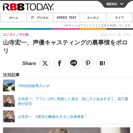
MENU
CLOSE
ホーム
IT・デジタル
SPEED TEST
エンタメ
ライフ
ホーム
IT・デジタル
エンタメ
その他
2022.11.4（金）8:43
山寺宏一、声優キャスティングの裏事情をポロ
IT・デジタルTOP
スマートフォン
SPEED TEST
リ
ネタ
ガジェット・ツール
エンタメ
ショッピング
その他
エンタメTOP
映画・ドラマ
ライフ
注目記事
韓流・K-POP
韓国・芸能
ライフTOP
グルメ
リリース一覧
10G光回線導入レポ
音楽
スポーツ
ペット
ショッピング
プッシュ通知の停止方法
山寺宏一、アフレコ中に気絶した過去 役に入り込みすぎて…花江夏
樹が証言
グラビア
ブログ
その他
ショッピング
その他
山寺宏一、2度目の離婚をネタに自虐連発！