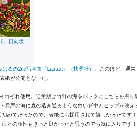
46、日向坂
るの2nd写真集『Lastart』（扶桑社）
。このほど、通常
の表紙が公開となった。
それぞれ使用。通常版は竹野の海をバックにこちらを振り
元・兵庫の海に森の透き通るような白い背中とヒップが映え
回初めてだったので、表紙にも採用されて嬉しかったです
と海との相性もきっと良かったと思うのでお気に入りです！