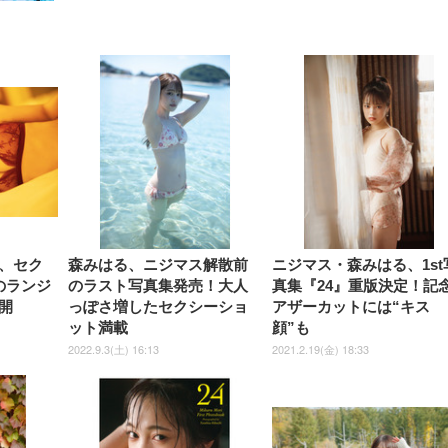
【整備済み品】Dell
【MiniLED/24.5inch/280Hz/
正品】27"ゲーミングモ
ANDWINT オフィスチ
アイリスオーヤマ ペ
Sezlife オフィスチェア デスク
ネオ・ルーライフ ネオ・オム
E2724HS 27インチ 液晶モ
Sezlife オフィスチェア デスク
Smart Basic(スマートベーシ
GRAPHT THE SHOOTER
ー DualSense 充電フッ
ア デスクチェア 肘なし
シーツ 超厚型 お徳用 
チェア 疲れない テレワーク
ツ L 中型犬用 26枚入り 単品
ニター フル
チェア 疲れない テレワーク
ック) 【Amazon.co.jp限定】
Gaming Monitor 24” Essential
き（CFI-ZDM1J）
ッシュ 通気性 ランバ
ュラー 200枚入
チェア 強化バックレスト 30
HD（1920×1080）VA 非光
チェア 強化バックレスト 30度
Smart Basic アイリスオーヤマ
ーミングモニター QD 24.5イ
ポート付き 腰サポート
【Amazon.co.jp限定】
￥1,800
￥15,800
￥34,980
9,979
度ロッキング機能 人間工学 椅
沢 HDMI/DisplayPort/VGA
ロッキング機能 人間工学 椅子
ペットシーツ 超厚型 お徳用
￥4,139
￥3,731
1ms FHD 量子ドット 残像低減
ス圧無段階昇降 360度
￥7,680
￥7,680
￥3,670
子 腰サポート 90度跳ね上げ
スピーカー内蔵 高さ調整 ス
腰サポート 90度跳ね上げ式ア
ワイド 100枚入 (x 1) (ケース
年保証 | 輝点保証 | 日本メーカ
転 キャスター付き コ
式アームレスト 3Dヘッドレス
イベル VESA対応
ームレスト 3Dヘッドレスト
販売)
クト 幅52×奥行58.5×
ト ハンガー付き 高反発クッシ
ComfortView ビジネス向け
ハンガー付き 高反発クッショ
84～96cm テレワーク
ョン PCチェア 通気性メッシ
ン PCチェア 通気性メッシュ
宅勤務 ブラック
ュ ゲーミング/勉強/事務用 お
ゲーミング/勉強/事務用 おし
しゃれ パソコンチェア (ブラ
ゃれ パソコンチェア (ホワイ
ック)
ト)
、セク
森みはる、ニジマス解散前
ニジマス・森みはる、1st
のランジ
のラスト写真集発売！大人
真集『24』重版決定！記
開
っぽさ増したセクシーショ
アザーカットには“キス
ット満載
顔”も
2022.9.3(土) 16:13
2021.2.19(金) 18:33