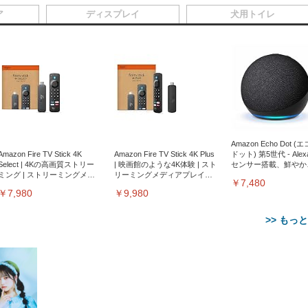
ア
ディスプレイ
犬用トイレ
Amazon Echo Dot (
Amazon Fire TV Stick 4K
Amazon Fire TV Stick 4K Plus
ドット) 第5世代 - Ale
Select | 4Kの高画質ストリー
| 映画館のような4K体験 | スト
センサー搭載、鮮やか
ミング | ストリーミングメデ
リーミングメディアプレイヤ
サウンド｜チャコール
￥7,480
ィアプレイヤー
ー
￥7,980
￥9,980
>> もっ