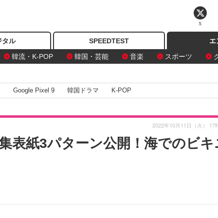
X
ジタル
SPEEDTEST
エ
韓流・K-POP
韓国・芸能
音楽
スポーツ
I
Google Pixel 9
韓国ドラマ
K-POP
2022年10月11日（火） 17
集表紙3パターン公開！海でのビキ