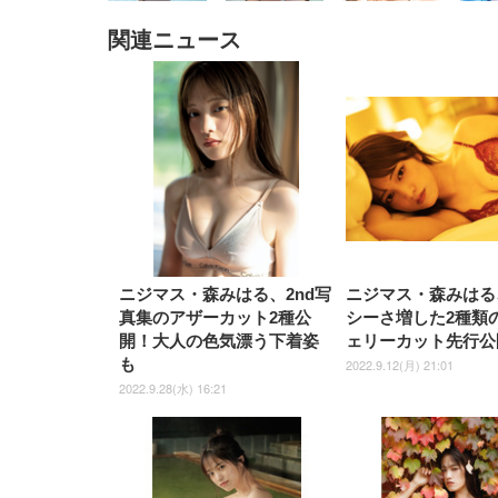
関連ニュース
EIZO ビジネス向けプレミア
EIZO ビジネス向けプレミア
【純
[EdoErgo] オフィスチェア 椅
Amazonベーシック ペットシ
SIHOO B100 オフィスチェア
Amazonベーシック ペットシ
ムモニター | FlexScan
ムモニター | FlexScan
ニタ
子 テレワーク 疲れない 跳ね
ーツ 薄型 レギュラー 1回使い
／デスクチェア メッシュチェ
ーツ 厚型 ワイド 42枚x2袋(84
EV3240X-WT | 31.5型4K
EV2740X-WT | 27.0型4K
ク付
上げ式アームレスト コンパク
捨て 無香料 ホワイト 300枚
ア 人間工学 疲れない ブラッ
枚) ホワイト(吸収面:ライトブ
UHD・USB Type-C・ホワイ
UHD・USB Type-C・ホワイ
ト 約105度ロッキング pc 事務
￥105,595
￥109,572
ク
ルー)
￥4
ト
ト
￥5,699
￥3,373
￥27,999
￥3,234
椅子 360度回転 座面昇降 強化
ナイロン樹脂ベース 通気性メ
ッシュ 在宅ワーク H-
WY01(黒網+黒枠+黒足)
ニジマス・森みはる、2nd写
ニジマス・森みはる
真集のアザーカット2種公
シーさ増した2種類
開！大人の色気漂う下着姿
ェリーカット先行公
も
2022.9.12(月) 21:01
2022.9.28(水) 16:21