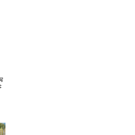
FHD】
ェ
ット
 メ
レギ
 ゲ
ーサ
ンチ
 ガ
 (3
回
ー)
ンパ
高さ
 在
写
念