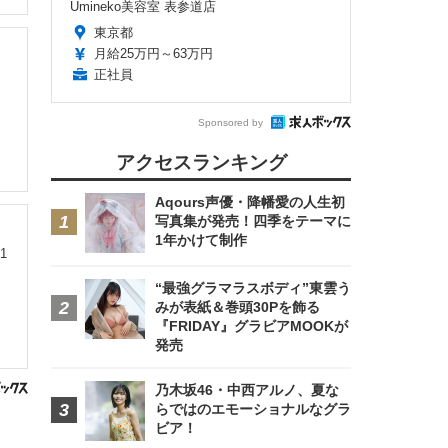
Umineko美容室 表参道店
東京都
月給25万円～63万円
正社員
Sponsored by
アクセスランキング
Aqours声優・降幡愛の人生初
写真集が発売！四季をテーマに
1年かけて制作
1
“最強グラマラスボディ”東雲う
みが表紙＆巻頭30Pを飾る
『FRIDAY』グラビアMOOKが
発売
乃木坂46・中西アルノ、夏な
らではのエモーショナルなグラ
ビア！