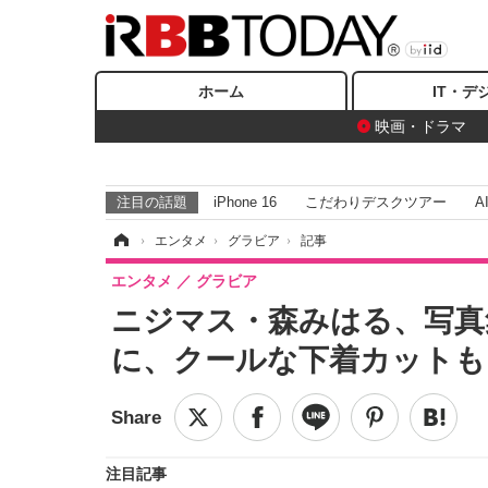
ホーム
IT・デ
映画・ドラマ
注目の話題
iPhone 16
こだわりデスクツアー
A
ホーム
›
エンタメ
›
グラビア
›
記事
エンタメ
グラビア
ニジマス・森みはる、写真
に、クールな下着カットも
注目記事