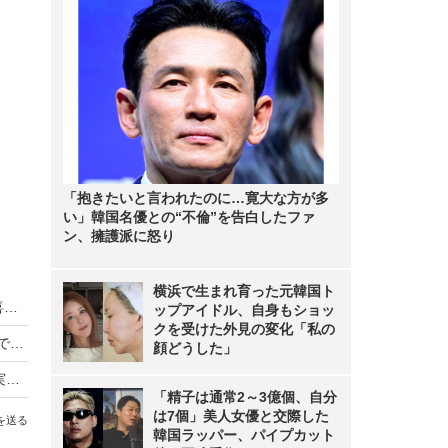
「抱きたいと言われたのに…寛大な方が多
い」韓国名優との“不倫”を告白したファ
ン、擁護派に怒り
横浜で生まれ育った元韓国ト
日向坂46藤嶌果歩が20歳を祝うサプライズに歓喜、五期生も加入したグループで「頼られる先輩に」
ップアイドル、自身もショッ
クを受けた外見の変化「私の
“グラビア界のニュースター”髙野真央、初写真集で大胆カットに挑戦「22歳の一番若くてきれいな瞬間を閉じ込めた」
顔どうした」
SKE48野村実代が1st写真集で水着解禁、倉島杏実＆相川暖花が「ウハウハして見てた」
「精子は通常2～3億個、自分
は7個」美人女優と交際した
を送る
韓国ラッパー、パイプカット