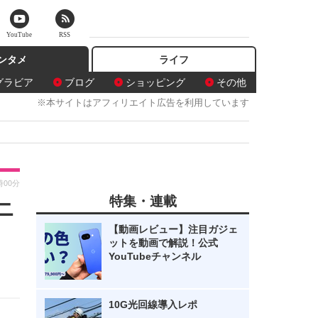
YouTube
RSS
ンタメ
ライフ
グラビア
ブログ
ショッピング
その他
※本サイトはアフィリエイト広告を利用しています
時00分
特集・連載
ニ
【動画レビュー】注目ガジェ
ットを動画で解説！公式
YouTubeチャンネル
10G光回線導入レポ