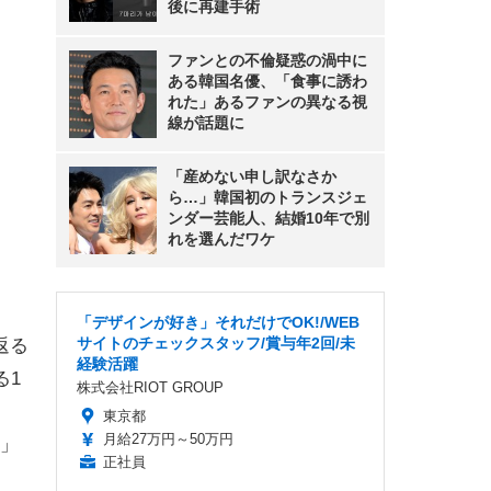
後に再建手術
ファンとの不倫疑惑の渦中に
ある韓国名優、「食事に誘わ
れた」あるファンの異なる視
線が話題に
「産めない申し訳なさか
ら…」韓国初のトランスジェ
ンダー芸能人、結婚10年で別
れを選んだワケ
「デザインが好き」それだけでOK!/WEB
サイトのチェックスタッフ/賞与年2回/未
返る
経験活躍
る1
株式会社RIOT GROUP
！
東京都
月給27万円～50万円
」
正社員