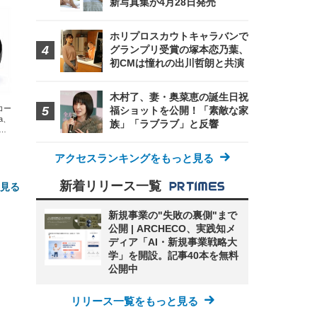
新写真集が4月28日発売
ホリプロスカウトキャラバンで
グランプリ受賞の塚本恋乃葉、
初CMは憧れの出川哲朗と共演
木村了、妻・奥菜恵の誕生日祝
エコー
福ショットを公開！「素敵な家
xa、
族」「ラブラブ」と反響
な
アクセスランキングをもっと見る
新着リリース一覧
と見る
新規事業の"失敗の裏側"まで
公開 | ARCHECO、実践知メ
ディア「AI・新規事業戦略大
学」を開設。記事40本を無料
公開中
リリース一覧をもっと見る