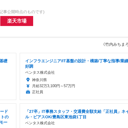
記事公開時点のものです)
楽天市場
《竹内みちま
基礎
インフラエンジニア/IT基盤の設計・構築/丁寧な指導/業
好調
ベンタス株式会社
神奈川県
月給32万3,100円～57万円
正社員
リード
「27卒」IT事務スタッフ・交通費全額支給「正社員」ネ
クトの
ル・ピアスOK/豊島区東池袋1丁目
モー
ベンタス株式会社