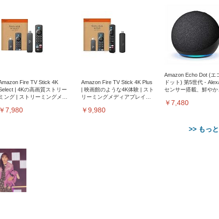
Amazon Echo Dot (
Amazon Fire TV Stick 4K
Amazon Fire TV Stick 4K Plus
ドット) 第5世代 - Ale
Select | 4Kの高画質ストリー
| 映画館のような4K体験 | スト
センサー搭載、鮮やか
ミング | ストリーミングメデ
リーミングメディアプレイヤ
サウンド｜チャコール
￥7,480
ィアプレイヤー
ー
￥7,980
￥9,980
>> もっ
【整備済み品】Dell