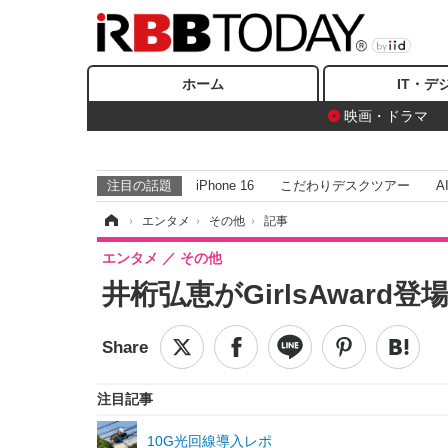
ホーム
IT・デ
映画・ドラマ
注目の話題
iPhone 16
こだわりデスクツアー
A
ホーム
›
エンタメ
›
その他
›
記事
エンタメ
その他
井桁弘恵がGirlsAwar
注目記事
10G光回線導入レポ