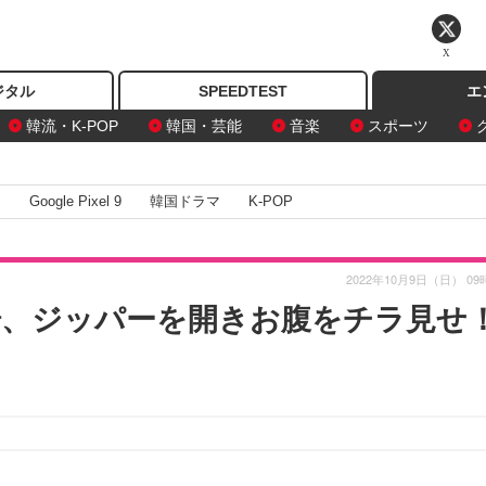
X
ジタル
SPEEDTEST
エ
韓流・K-POP
韓国・芸能
音楽
スポーツ
I
Google Pixel 9
韓国ドラマ
K-POP
2022年10月9日（日） 09
d登場、ジッパーを開きお腹をチラ見せ