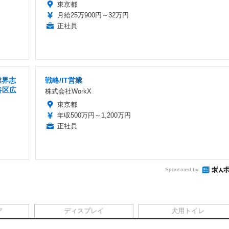
東京都
月給25万900円～32万円
正社員
業界志
戦略/IT営業
谷区広
株式会社WorkX
東京都
年収500万円～1,200万円
正社員
Sponsored by
ア
ディスプレイ
犬用トイレ