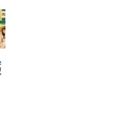
FHD】
ェ
ット
 メ
レギ
 ゲ
ーサ
ンチ
 ガ
 (3
回
ー)
ンパ
高さ
 在
売
着
ず