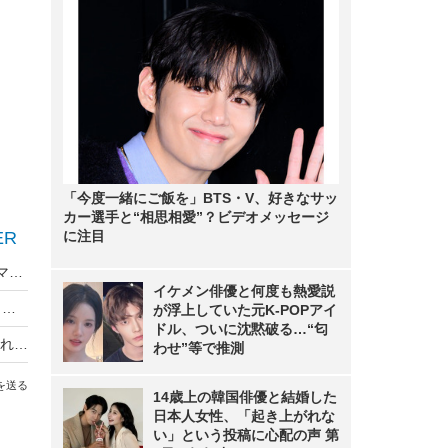
「今度一緒にご飯を」BTS・V、好きなサッ
カー選手と“相思相愛”？ビデオメッセージ
ER
に注目
STU48、「GirlsAward 2022」初出演＆パフォーマンスで会場魅了
イケメン俳優と何度も熱愛説
櫻坂46藤吉夏鈴・土生瑞穂・守屋麗奈が華麗にランウェイ、三者三様の魅力で会場を魅了
が浮上していた元K-POPアイ
ドル、ついに沈黙破る…“匂
辻希美、ランウェイで杉浦太陽にお姫様抱っこされ大照れ！
わせ”等で推測
を送る
14歳上の韓国俳優と結婚した
日本人女性、「起き上がれな
い」という投稿に心配の声 第