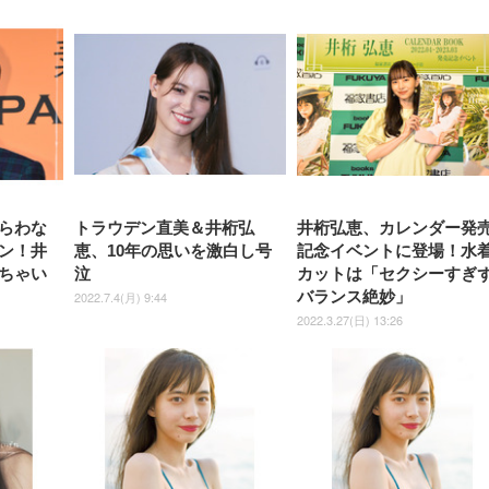
【MiniLED/24.5inch/280Hz/
正品】27"ゲーミングモ
ANDWINT オフィスチ
アイリスオーヤマ ペ
Sezlife オフィスチェア デスク
ネオ・ルーライフ ネオ・オム
E2724HS 27インチ 液晶モ
Sezlife オフィスチェア デスク
Smart Basic(スマートベーシ
GRAPHT THE SHOOTER
ー DualSense 充電フッ
ア デスクチェア 肘なし
シーツ 超厚型 お徳用 
チェア 疲れない テレワーク
ツ L 中型犬用 26枚入り 単品
ニター フル
チェア 疲れない テレワーク
ック) 【Amazon.co.jp限定】
Gaming Monitor 24” Essential
き（CFI-ZDM1J）
ッシュ 通気性 ランバ
ュラー 200枚入
チェア 強化バックレスト 30
HD（1920×1080）VA 非光
チェア 強化バックレスト 30度
Smart Basic アイリスオーヤマ
ーミングモニター QD 24.5イ
ポート付き 腰サポート
【Amazon.co.jp限定】
￥1,800
￥15,800
￥34,980
9,979
度ロッキング機能 人間工学 椅
沢 HDMI/DisplayPort/VGA
ロッキング機能 人間工学 椅子
ペットシーツ 超厚型 お徳用
￥4,139
￥3,731
1ms FHD 量子ドット 残像低減
ス圧無段階昇降 360度
￥7,680
￥7,680
￥3,670
子 腰サポート 90度跳ね上げ
スピーカー内蔵 高さ調整 ス
腰サポート 90度跳ね上げ式ア
ワイド 100枚入 (x 1) (ケース
年保証 | 輝点保証 | 日本メーカ
転 キャスター付き コ
式アームレスト 3Dヘッドレス
イベル VESA対応
ームレスト 3Dヘッドレスト
販売)
クト 幅52×奥行58.5×
ト ハンガー付き 高反発クッシ
ComfortView ビジネス向け
ハンガー付き 高反発クッショ
84～96cm テレワーク
ョン PCチェア 通気性メッシ
ン PCチェア 通気性メッシュ
宅勤務 ブラック
ュ ゲーミング/勉強/事務用 お
ゲーミング/勉強/事務用 おし
しゃれ パソコンチェア (ブラ
ゃれ パソコンチェア (ホワイ
ック)
ト)
らわな
トラウデン直美＆井桁弘
井桁弘恵、カレンダー発
ン！井
恵、10年の思いを激白し号
記念イベントに登場！水
ちゃい
泣
カットは「セクシーすぎ
バランス絶妙」
2022.7.4(月) 9:44
2022.3.27(日) 13:26