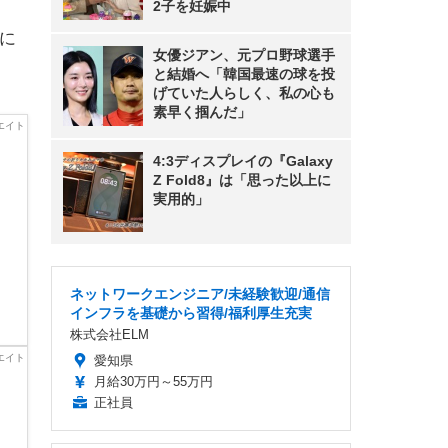
2子を妊娠中
に
女優ジアン、元プロ野球選手
と結婚へ「韓国最速の球を投
げていた人らしく、私の心も
素早く掴んだ」
4:3ディスプレイの『Galaxy
Z Fold8』は「思った以上に
実用的」
ネットワークエンジニア/未経験歓迎/通信
インフラを基礎から習得/福利厚生充実
株式会社ELM
愛知県
月給30万円～55万円
正社員