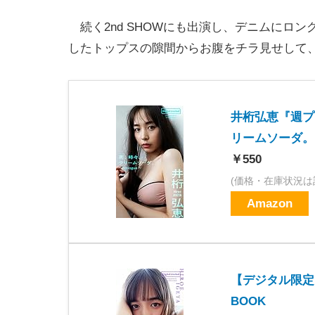
続く2nd SHOWにも出演し、デニムにロ
したトップスの隙間からお腹をチラ見せして
井桁弘恵『週プ
リームソーダ。～p
￥550
(価格・在庫状況は
Amazon
【デジタル限定】
BOOK