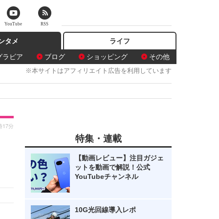
YouTube
RSS
ンタメ
ライフ
グラビア
ブログ
ショッピング
その他
※本サイトはアフィリエイト広告を利用しています
時17分
特集・連載
！
【動画レビュー】注目ガジェ
ットを動画で解説！公式
YouTubeチャンネル
10G光回線導入レポ