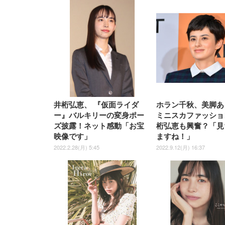
EIZO ビジネス向けプレミア
EIZO ビジネス向けプレミア
【純
[EdoErgo] オフィスチェア 椅
Amazonベーシック ペットシ
SIHOO B100 オフィスチェア
Amazonベーシック ペットシ
ムモニター | FlexScan
ムモニター | FlexScan
ニタ
子 テレワーク 疲れない 跳ね
ーツ 薄型 レギュラー 1回使い
／デスクチェア メッシュチェ
ーツ 厚型 ワイド 42枚x2袋(84
EV3240X-WT | 31.5型4K
EV2740X-WT | 27.0型4K
ク付
上げ式アームレスト コンパク
捨て 無香料 ホワイト 300枚
ア 人間工学 疲れない ブラッ
枚) ホワイト(吸収面:ライトブ
UHD・USB Type-C・ホワイ
UHD・USB Type-C・ホワイ
ト 約105度ロッキング pc 事務
￥105,595
￥109,572
ク
ルー)
￥4
ト
ト
￥5,699
￥3,373
￥27,999
￥3,234
椅子 360度回転 座面昇降 強化
ナイロン樹脂ベース 通気性メ
ッシュ 在宅ワーク H-
WY01(黒網+黒枠+黒足)
井桁弘恵、 『仮面ライダ
ホラン千秋、美脚あ
ー』バルキリーの変身ポー
ミニスカファッショ
ズ披露！ネット感動「お宝
桁弘恵も興奮？「見
映像です」
ますね！」
2022.2.28(月) 5:45
2022.9.12(月) 16:37