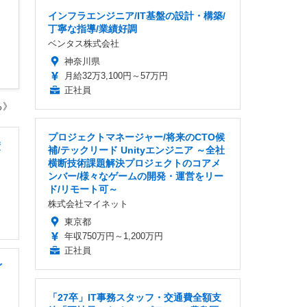
インフラエンジニア/IT基盤の設計・構築/
丁寧な指導/業績好調
ベンタス株式会社
神奈川県
月給32万3,100円～57万円
正社員
ろ》
プロジェクトマネージャー/将来のCTO候
績
補/テックリード Unityエンジニア ～全社
横断技術課題解決プロジェクトのコアメ
ンバー/様々なゲームの開発・運営をリー
ド/リモート可～
株式会社マイネット
東京都
年収750万円～1,200万円
正社員
イ
「27卒」IT事務スタッフ・交通費全額支