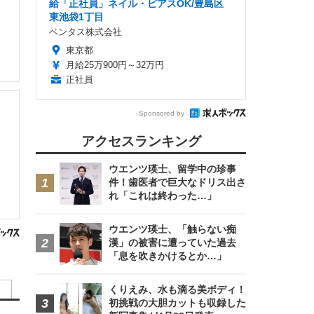
給「正社員」ネイル・ピアスOK/豊島区
東池袋1丁目
ベンタス株式会社
東京都
月給25万900円～32万円
正社員
Sponsored by
アクセスランキング
ウエンツ瑛士、留学中の珍事
件！歯医者で巨大なドリス出さ
れ「これは終わった…」
ウエンツ瑛士、「触らない痴
漢」の被害に遭っていた過去
「息を吹きかけるとか…」
くりえみ、水も滴る美ボディ！
初挑戦の大胆カットも収録した