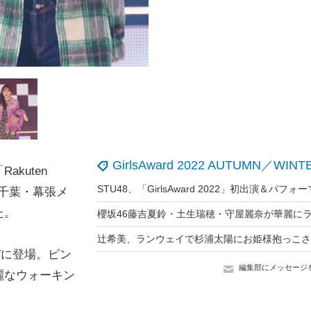
GirlsAward 2022 AUTUMN／WINT
kuten
8日、千葉・幕張メ
た。
Wに登場。ピン
編集部にメッセージ
麗なウォーキン