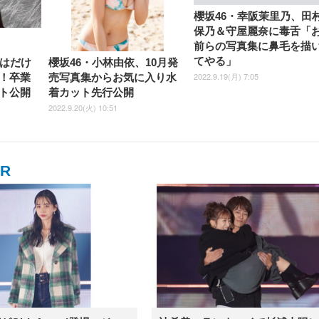
櫻坂46・幸阪茉里乃、田
保乃＆守屋麗奈に毒舌「
前らの写真集に鼻毛を描
てやる」
、はだけ
櫻坂46・小林由依、10月発
2022.9.19(月) 7:05
！卒業
売写真集からお気に入り水
ト公開
着カット先行公開
2022.9.20(火) 10:51
ER