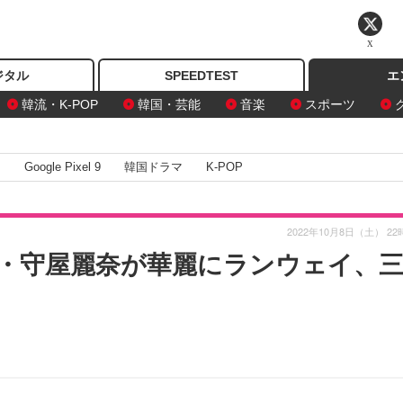
X
ジタル
SPEEDTEST
エ
韓流・K-POP
韓国・芸能
音楽
スポーツ
I
Google Pixel 9
韓国ドラマ
K-POP
2022年10月8日（土） 22
穂・守屋麗奈が華麗にランウェイ、