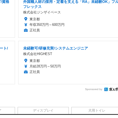
/資格
外国籍人材の採用・定着を支える「RA」未経験OK」フ
フレックス
株式会社ジンザイベース
東京都
年収350万円～600万円
正社員
ート/
未経験可/研修充実/システムエンジニア
株式会社HIGHEST
東京都
月給28万円～50万円
正社員
Sponsored by
ア
ディスプレイ
犬用トイレ