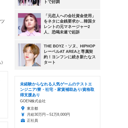
トで好調
「元恋人への会社資金使用」
ツ
をネタに金銭要求か…韓国タ
レントの元マネージャー2
人、恐喝未遂で起訴
THE BOYZ・ソヌ、HIPHOP
レーベルAT AREAと専属契
約！ヨンフンに続き新たなス
タート
ろ》
未経験からなれる人気ゲームのテストエ
ンジニア/寮・社宅・家賃補助あり/資格取
得支援あり
GOEN株式会社
東京都
月給30万円～51万8,000円
正社員