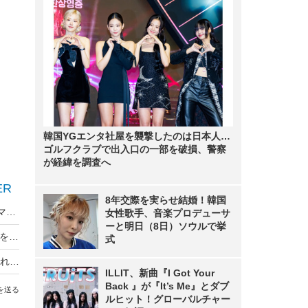
韓国YGエンタ社屋を襲撃したのは日本人…
ゴルフクラブで出入口の一部を破損、警察
が経緯を調査へ
ER
8年交際を実らせ結婚！韓国
STU48、「GirlsAward 2022」初出演＆パフォーマンスで会場魅了
女性歌手、音楽プロデューサ
ーと明日（8日）ソウルで挙
井桁弘恵がGirlsAward登場、ジッパーを開きお腹をチラ見せ！
式
辻希美、ランウェイで杉浦太陽にお姫様抱っこされ大照れ！
ILLIT、新曲『I Got Your
Back 』が『It’s Me』とダブ
を送る
ルヒット！グローバルチャー