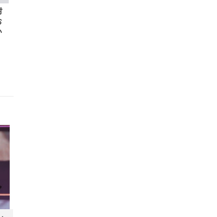
村
お
い