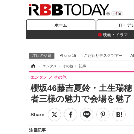
ホーム
IT・デ
映画・ドラマ
注目の話題
iPhone 16
こだわりデスクツアー
A
ホーム
›
エンタメ
›
その他
›
記事
エンタメ
その他
櫻坂46藤吉夏鈴・土生瑞
者三様の魅力で会場を魅了
注目記事