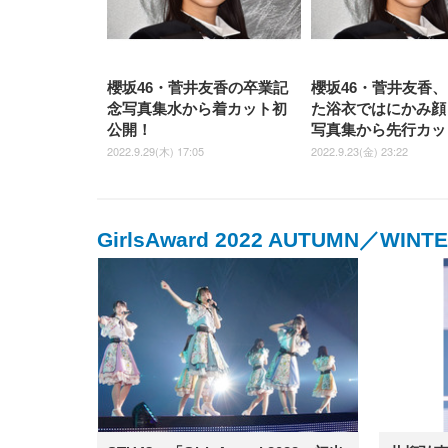
櫻坂46・菅井友香の卒業記
櫻坂46・菅井友香
念写真集水から着カット初
た浴衣ではにかみ顔
公開！
写真集から先行カッ
2022.9.29(木) 17:05
2022.9.23(金) 23:22
GirlsAward 2022 AUTUMN／WINT