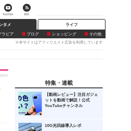
YouTube
RSS
ンタメ
ライフ
グラビア
ブログ
ショッピング
その他
※本サイトはアフィリエイト広告を利用しています
時20分
特集・連載
三
【動画レビュー】注目ガジェ
ットを動画で解説！公式
YouTubeチャンネル
10G光回線導入レポ