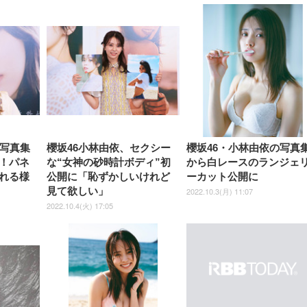
【整備済み品】Dell
【MiniLED/24.5inch/280Hz/
正品】27"ゲーミングモ
ANDWINT オフィスチ
アイリスオーヤマ ペ
Sezlife オフィスチェア デスク
ネオ・ルーライフ ネオ・オム
E2724HS 27インチ 液晶モ
Sezlife オフィスチェア デスク
Smart Basic(スマートベーシ
GRAPHT THE SHOOTER
ー DualSense 充電フッ
ア デスクチェア 肘なし
シーツ 超厚型 お徳用 
チェア 疲れない テレワーク
ツ L 中型犬用 26枚入り 単品
ニター フル
チェア 疲れない テレワーク
ック) 【Amazon.co.jp限定】
Gaming Monitor 24” Essential
き（CFI-ZDM1J）
ッシュ 通気性 ランバ
ュラー 200枚入
チェア 強化バックレスト 30
HD（1920×1080）VA 非光
チェア 強化バックレスト 30度
Smart Basic アイリスオーヤマ
ーミングモニター QD 24.5イ
ポート付き 腰サポート
【Amazon.co.jp限定】
￥1,800
￥15,800
￥34,980
9,979
度ロッキング機能 人間工学 椅
沢 HDMI/DisplayPort/VGA
ロッキング機能 人間工学 椅子
ペットシーツ 超厚型 お徳用
￥4,139
￥3,731
1ms FHD 量子ドット 残像低減
ス圧無段階昇降 360度
￥7,680
￥7,680
￥3,670
子 腰サポート 90度跳ね上げ
スピーカー内蔵 高さ調整 ス
腰サポート 90度跳ね上げ式ア
ワイド 100枚入 (x 1) (ケース
年保証 | 輝点保証 | 日本メーカ
転 キャスター付き コ
式アームレスト 3Dヘッドレス
イベル VESA対応
ームレスト 3Dヘッドレスト
販売)
クト 幅52×奥行58.5×
ト ハンガー付き 高反発クッシ
ComfortView ビジネス向け
ハンガー付き 高反発クッショ
84～96cm テレワーク
ョン PCチェア 通気性メッシ
ン PCチェア 通気性メッシュ
宅勤務 ブラック
ュ ゲーミング/勉強/事務用 お
ゲーミング/勉強/事務用 おし
しゃれ パソコンチェア (ブラ
ゃれ パソコンチェア (ホワイ
ック)
ト)
、写真集
櫻坂46小林由依、セクシー
櫻坂46・小林由依の写真
！パネ
な“女神の砂時計ボディ”初
から白レースのランジェ
れる様
公開に「恥ずかしいけれど
ーカット公開に
見て欲しい」
2022.10.3(月) 11:07
2022.10.4(火) 17:05