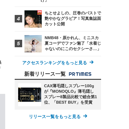
け」
FHD】
ェ
ット
 メ
レギ
 ゲ
ーサ
ちとせよしの、圧巻のバストで
ンチ
 ガ
艶やかなグラビア！写真集誌面
 (3
回
カット公開
ー)
ンパ
高さ
 在
NMB48・原かれん、ミニスカ
夏コーデでファン魅了「水着じ
ゃないのにこのセクシーさ…」
集
アクセスランキングをもっと見る
リ
新着リリース一覧
CAX薄毛隠しスプレー100g
が『MONOQLO』薄毛隠し
スプレー8製品比較で総合第1
位、「BEST BUY」を受賞
リリース一覧をもっと見る