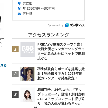
東京都
年収350万円～600万円
正社員
Sponsored by
アクセスランキング
エコー
xa、
FRIDAYが熱愛スクープ予告！
な
大河女優とシンガーソングライ
ター組み合わせにネットで憶測
広がる
と見る
羽生結弦自らポーズを提案し撮
影！完全撮り下ろし2027年度
版カレンダーが発売決定！
相田翔子、34年ぶりに『アッ
プトゥボーイ』登場！創刊当初
のミスアップコンテスト振り返
り「私の人生が変わるきっか