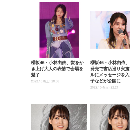
EIZO ビジネス向けプレミア
EIZO ビジネス向けプレミア
【純
[EdoErgo] オフィスチェア 椅
Amazonベーシック ペットシ
SIHOO B100 オフィスチェア
Amazonベーシック ペットシ
ムモニター | FlexScan
ムモニター | FlexScan
ニタ
子 テレワーク 疲れない 跳ね
ーツ 薄型 レギュラー 1回使い
／デスクチェア メッシュチェ
ーツ 厚型 ワイド 42枚x2袋(84
EV3240X-WT | 31.5型4K
EV2740X-WT | 27.0型4K
ク付
上げ式アームレスト コンパク
捨て 無香料 ホワイト 300枚
ア 人間工学 疲れない ブラッ
枚) ホワイト(吸収面:ライトブ
UHD・USB Type-C・ホワイ
UHD・USB Type-C・ホワイ
ト 約105度ロッキング pc 事務
￥105,595
￥109,572
ク
ルー)
￥4
ト
ト
￥5,699
￥3,373
￥27,999
￥3,234
椅子 360度回転 座面昇降 強化
ナイロン樹脂ベース 通気性メ
ッシュ 在宅ワーク H-
WY01(黒網+黒枠+黒足)
櫻坂46・小林由依、髪をか
櫻坂46・小林由依
き上げ大人の表情で会場を
発売で書店巡り実施
魅了
ルにメッセージを入
子などが公開に
2022.10.8(土) 20:38
2022.10.4(火) 22:21