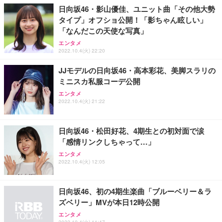
ョン PCチェア 通気性メッシュ ゲーミング/勉強/事
日向坂46・影山優佳、ユニット曲「その他大勢
務用 おしゃれ パソコンチェア (ブラック)
タイプ」オフショ公開！「影ちゃん眩しい」
Sezlife オフィスチェア デスクチェア 疲れない テレ
【整備済み品】Dell E2724HS 27インチ 液晶モニタ
Smart Basic(スマートベーシック) 【Amazon.co.jp
「なんだこの天使な写真」
ワーク チェア 強化バックレスト 30度ロッキング機
ー フルHD（1920×1080）VA 非光沢 HDMI/DisplayP
限定】 Smart Basic アイリスオーヤマ ペットシーツ
能 人間工学 椅子 腰サポート 90度跳ね上げ式アーム
ort/VGA スピーカー内蔵 高さ調整 スイベル VESA対
超厚型 お徳用 ワイド 100枚入 (x 1) (ケース販売)
エンタメ
レスト 3Dヘッドレスト ハンガー付き 高反発クッシ
応 ComfortView ビジネス向け
2022.10.4(火) 22:20
￥7,680
￥15,800
￥3,670
ョン PCチェア 通気性メッシュ ゲーミング/勉強/事
務用 おしゃれ パソコンチェア (ホワイト)
JJモデルの日向坂46・高本彩花、美脚スラリの
ミニスカ私服コーデ公開
ANDWINT オフィスチェア デスクチェア 肘なし メ
【MiniLED/24.5inch/280Hz/FHD】GRAPHT THE S
アイリスオーヤマ ペットシーツ 超厚型 お徳用 レギ
ッシュ 通気性 ランバーサポート付き 腰サポート ガ
HOOTER Gaming Monitor 24” Essential ゲーミン
エンタメ
ュラー 200枚入【Amazon.co.jp限定】
ス圧無段階昇降 360度回転 キャスター付き コンパク
グモニター QD 24.5インチ 1ms FHD 量子ドット 残
2022.10.4(火) 21:22
ト 幅52×奥行58.5×高さ84～96cm テレワーク 在宅
像低減 (3年保証 | 輝点保証 | 日本メーカー)
￥3,731
￥4,139
￥34,980
勤務 ブラック
日向坂46・松田好花、4期生との初対面で涙
「感情リンクしちゃって…」
エンタメ
2022.10.4(火) 12:05
日向坂46、初の4期生楽曲「ブルーベリー＆ラ
ズベリー」MVが本日12時公開
エンタメ
2022.10.4(火) 11:47