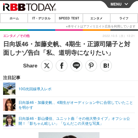
MENU
CLOSE
ホーム
IT・デジタル
SPEED TEST
エンタメ
ライフ
ホーム
IT・デジタル
エンタメ
その他
2022.10.5（水）13:21
日向坂46・加藤史帆、4期生・正源司陽子と対
IT・デジタルTOP
スマートフォン
SPEED TEST
面しナゾ告白「私、道明寺になりたい」
ネタ
ガジェット・ツール
エンタメ
ショッピング
その他
エンタメTOP
映画・ドラマ
ライフ
注目記事
韓流・K-POP
韓国・芸能
ライフTOP
グルメ
リリース一覧
10G光回線導入レポ
音楽
スポーツ
ペット
ショッピング
プッシュ通知の停止方法
日向坂46・加藤史帆 、4期生がオーディション中に合宿していたこと
を明かす
グラビア
ブログ
その他
日向坂46・影山優佳、ユニット曲「その他大勢タイプ」オフショ公
ショッピング
その他
開！「影ちゃん眩しい」「なんだこの天使な写真」