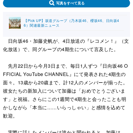
写真をすべて見る
【Pick UP】坂道グループ（乃木坂46、櫻坂46、日向坂4
6）関連最新ニュース
日向坂46・加藤史帆が、4日放送の『レコメン！』（文
化放送）で、同グループの4期生について言及した。
先月22日から今月3日まで、毎日1人ずつ『日向坂46 O
FFICIAL YouTube CHANNEL』にて発表された4期生の
面々。13歳から20歳まで、計12人のメンバーが揃った。
彼女たちの新加入について加藤は「おめでとうございま
す」と祝福。さらにこの1週間で4期生と会ったことも明
かしながら「本当に……いらっしゃい」と感情を込めて
歓迎。
実際に話したメンバーは誰かと聞かれると、加藤は