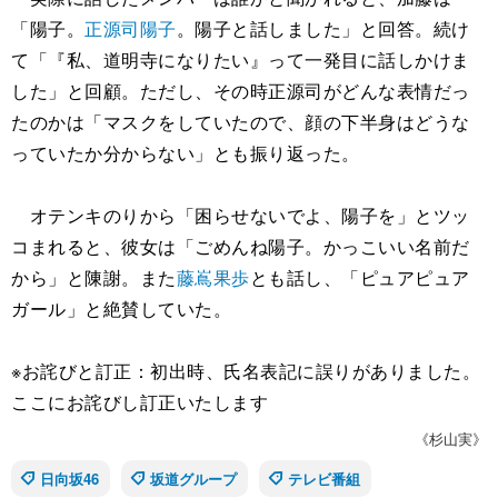
「陽子。
正源司陽子
。陽子と話しました」と回答。続け
て「『私、道明寺になりたい』って一発目に話しかけま
した」と回顧。ただし、その時正源司がどんな表情だっ
たのかは「マスクをしていたので、顔の下半身はどうな
っていたか分からない」とも振り返った。
オテンキのりから「困らせないでよ、陽子を」とツッ
コまれると、彼女は「ごめんね陽子。かっこいい名前だ
から」と陳謝。また
藤嶌果歩
とも話し、「ピュアピュア
ガール」と絶賛していた。
※お詫びと訂正：初出時、氏名表記に誤りがありました。
ここにお詫びし訂正いたします
《杉山実》
日向坂46
坂道グループ
テレビ番組