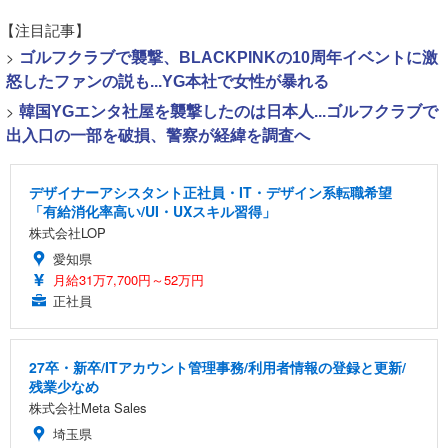
【注目記事】
>
ゴルフクラブで襲撃、BLACKPINKの10周年イベントに激
怒したファンの説も...YG本社で女性が暴れる
>
韓国YGエンタ社屋を襲撃したのは日本人...ゴルフクラブで
出入口の一部を破損、警察が経緯を調査へ
デザイナーアシスタント正社員・IT・デザイン系転職希望
「有給消化率高い/UI・UXスキル習得」
株式会社LOP
愛知県
月給31万7,700円～52万円
正社員
27卒・新卒/ITアカウント管理事務/利用者情報の登録と更新/
残業少なめ
株式会社Meta Sales
埼玉県