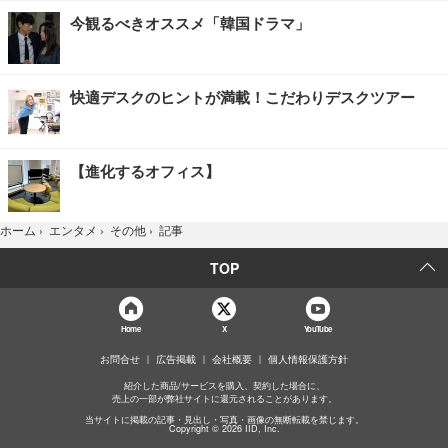
今観るべきオススメ「韓国ドラマ」
快適デスクのヒントが満載！こだわりデスクツアー
【進化するオフィス】
記事
ホーム
›
エンタメ
›
その他
›
TOP
Home
X
YouTube
お問合せ
広告掲載
会社概要
個人情報保護方針
紹介した商品/サービスを購入、契約した場合に、
売上の一部が弊社サイトに還元されることがあります。
当サイトに掲載の記事・見出し・写真・画像の無断転載を禁じます。
Copyright © 2026 IID, Inc.