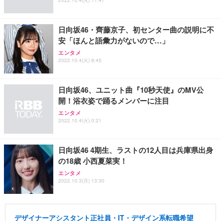
日向坂46・齊藤京子、初センター曲の説明に不
安「ほんと語彙力がないので…」
エンタメ
2022.10.4(火) 8:45
日向坂46、ユニット曲『10秒天使』のMV公
開！浴衣姿で踊るメンバーに注目
エンタメ
2022.10.4(火) 0:21
日向坂46 4期生、ラストの12人目は兵庫県出身
の18歳 小西夏菜実！
エンタメ
2022.10.3(月) 13:30
デザイナーアシスタント正社員・IT・デザイン系転職希望