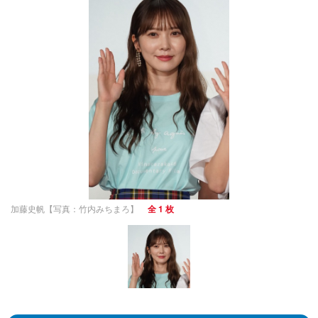
加藤史帆【写真：竹内みちまろ】
全 1 枚