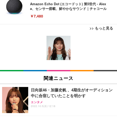
Amazon Echo Dot (エコードット) 第5世代 - Alex
a、センサー搭載、鮮やかなサウンド｜チャコール
￥7,480
>> もっと見る
[EdoErgo] オフィスチェア 椅子 テレワーク 疲れな
EIZO ビジネス向けプレミアムモニター | FlexScan
Amazonベーシック ペットシーツ 薄型 レギュラー 1
い 跳ね上げ式アームレスト コンパクト 約105度ロッ
EV3240X-WT | 31.5型4K UHD・USB Type-C・ホワ
回使い捨て 無香料 ホワイト 300枚
キング pc 事務椅子 360度回転 座面昇降 強化ナイロ
イト
ン樹脂ベース 通気性メッシュ 在宅ワーク H-WY01
￥3,373
￥5,699
￥105,595
(黒網+黒枠+黒足)
EIZO ビジネス向けプレミアムモニター | FlexScan
SIHOO B100 オフィスチェア／デスクチェア メッシ
Amazonベーシック ペットシーツ 厚型 ワイド 42枚
EV2740X-WT | 27.0型4K UHD・USB Type-C・ホワ
ュチェア 人間工学 疲れない ブラック
x2袋(84枚) ホワイト(吸収面:ライトブルー)
関連ニュース
イト
￥27,999
￥3,234
￥109,572
日向坂46・加藤史帆 、4期生がオーディション
中に合宿していたことを明かす
Sezlife オフィスチェア デスクチェア 疲れない テレ
【純正品】27"ゲーミングモニター DualSense 充電
ネオ・ルーライフ ネオ・オムツ L 中型犬用 26枚入
エンタメ
ワーク チェア 強化バックレスト 30度ロッキング機
フック付き（CFI-ZDM1J）
り 単品
2022.10.5(水) 12:18
能 人間工学 椅子 腰サポート 90度跳ね上げ式アーム
レスト 3Dヘッドレスト ハンガー付き 高反発クッシ
￥49,979
￥1,800
￥7,680