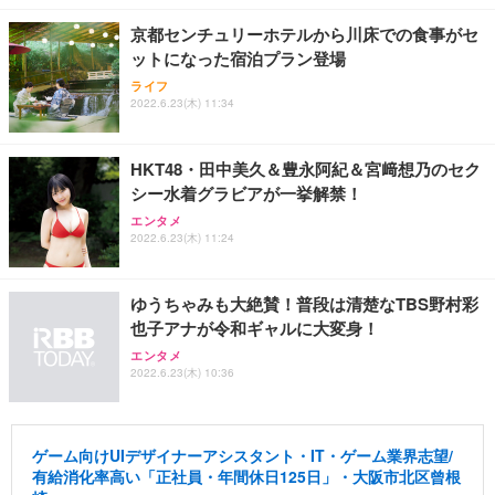
京都センチュリーホテルから川床での食事がセ
ットになった宿泊プラン登場
ライフ
2022.6.23(木) 11:34
HKT48・田中美久＆豊永阿紀＆宮﨑想乃のセク
シー水着グラビアが一挙解禁！
エンタメ
2022.6.23(木) 11:24
ゆうちゃみも大絶賛！普段は清楚なTBS野村彩
也子アナが令和ギャルに大変身！
エンタメ
2022.6.23(木) 10:36
ゲーム向けUIデザイナーアシスタント・IT・ゲーム業界志望/
有給消化率高い「正社員・年間休日125日」・大阪市北区曾根