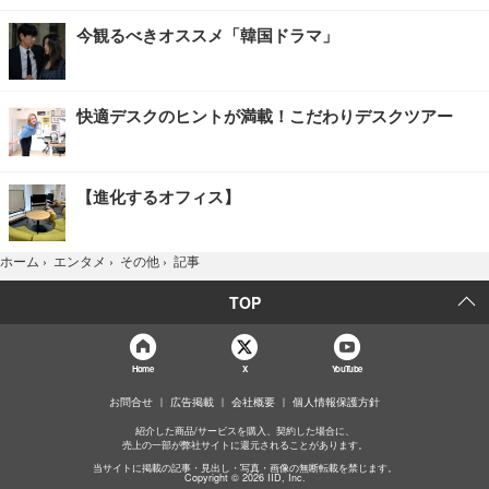
今観るべきオススメ「韓国ドラマ」
快適デスクのヒントが満載！こだわりデスクツアー
【進化するオフィス】
記事
ホーム
›
エンタメ
›
その他
›
TOP
Home
X
YouTube
お問合せ
広告掲載
会社概要
個人情報保護方針
紹介した商品/サービスを購入、契約した場合に、
売上の一部が弊社サイトに還元されることがあります。
当サイトに掲載の記事・見出し・写真・画像の無断転載を禁じます。
Copyright © 2026 IID, Inc.