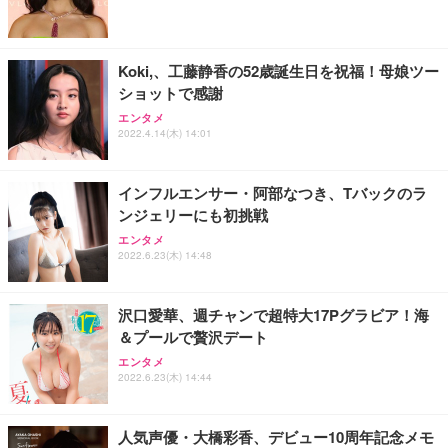
能 人間工学 椅子 腰サポート 90度跳ね上げ式アーム
ort/VGA スピーカー内蔵 高さ調整 スイベル VESA対
超厚型 お徳用 ワイド 100枚入 (x 1) (ケース販売)
レスト 3Dヘッドレスト ハンガー付き 高反発クッシ
応 ComfortView ビジネス向け
￥7,680
￥15,800
￥3,670
ョン PCチェア 通気性メッシュ ゲーミング/勉強/事
Koki,、工藤静香の52歳誕生日を祝福！母娘ツー
務用 おしゃれ パソコンチェア (ホワイト)
ショットで感謝
ANDWINT オフィスチェア デスクチェア 肘なし メ
【MiniLED/24.5inch/280Hz/FHD】GRAPHT THE S
アイリスオーヤマ ペットシーツ 超厚型 お徳用 レギ
ッシュ 通気性 ランバーサポート付き 腰サポート ガ
HOOTER Gaming Monitor 24” Essential ゲーミン
エンタメ
ュラー 200枚入【Amazon.co.jp限定】
ス圧無段階昇降 360度回転 キャスター付き コンパク
グモニター QD 24.5インチ 1ms FHD 量子ドット 残
2022.4.14(木) 14:01
ト 幅52×奥行58.5×高さ84～96cm テレワーク 在宅
像低減 (3年保証 | 輝点保証 | 日本メーカー)
￥3,731
￥4,139
￥34,980
勤務 ブラック
インフルエンサー・阿部なつき、Tバックのラ
ンジェリーにも初挑戦
エンタメ
2022.6.23(木) 14:48
沢口愛華、週チャンで超特大17Pグラビア！海
＆プールで贅沢デート
エンタメ
2022.6.23(木) 14:44
人気声優・大橋彩香、デビュー10周年記念メモ