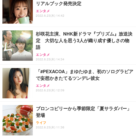
リアルブック発売決定
エンタメ
2022.6.23(木) 14:42
杉咲花主演、NHK新ドラマ『プリズム』放送決
定 大切な人を思う3人が織り成す優しさの物
語
エンタメ
2022.6.23(木) 14:34
「#PEXACOA」まゆたゆま、初のソログラビア
で妄想かきたてるツンデレ彼女
エンタメ
2022.6.23(木) 12:09
ブロンコビリーから季節限定「夏サラダバー」
登場
ライフ
2022.6.23(木) 11:36