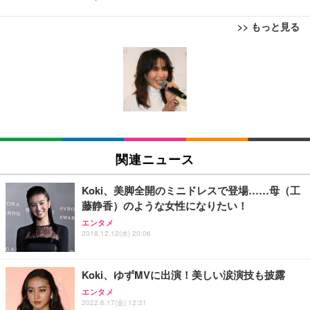
>> もっと見る
[EdoErgo] オフィスチェア 椅子 テレワーク 疲れな
EIZO ビジネス向けプレミアムモニター | FlexScan
Amazonベーシック ペットシーツ 薄型 レギュラー 1
い 跳ね上げ式アームレスト コンパクト 約105度ロッ
EV3240X-WT | 31.5型4K UHD・USB Type-C・ホワ
回使い捨て 無香料 ホワイト 300枚
キング pc 事務椅子 360度回転 座面昇降 強化ナイロ
イト
ン樹脂ベース 通気性メッシュ 在宅ワーク H-WY01
￥3,373
￥5,699
￥105,595
(黒網+黒枠+黒足)
EIZO ビジネス向けプレミアムモニター | FlexScan
SIHOO B100 オフィスチェア／デスクチェア メッシ
Amazonベーシック ペットシーツ 厚型 ワイド 42枚
EV2740X-WT | 27.0型4K UHD・USB Type-C・ホワ
ュチェア 人間工学 疲れない ブラック
x2袋(84枚) ホワイト(吸収面:ライトブルー)
関連ニュース
イト
￥27,999
￥3,234
￥109,572
Koki、美脚全開のミニドレスで登場……母（工
藤静香）のような女性になりたい！
Sezlife オフィスチェア デスクチェア 疲れない テレ
【純正品】27"ゲーミングモニター DualSense 充電
ネオ・ルーライフ ネオ・オムツ L 中型犬用 26枚入
エンタメ
ワーク チェア 強化バックレスト 30度ロッキング機
2018.12.12(水) 20:06
フック付き（CFI-ZDM1J）
り 単品
能 人間工学 椅子 腰サポート 90度跳ね上げ式アーム
レスト 3Dヘッドレスト ハンガー付き 高反発クッシ
￥49,979
￥1,800
￥7,680
ョン PCチェア 通気性メッシュ ゲーミング/勉強/事
Koki、ゆずMVに出演！美しい涙演技も披露
務用 おしゃれ パソコンチェア (ブラック)
エンタメ
Sezlife オフィスチェア デスクチェア 疲れない テレ
【整備済み品】Dell E2724HS 27インチ 液晶モニタ
Smart Basic(スマートベーシック) 【Amazon.co.jp
2022.6.17(金) 12:31
ワーク チェア 強化バックレスト 30度ロッキング機
ー フルHD（1920×1080）VA 非光沢 HDMI/DisplayP
限定】 Smart Basic アイリスオーヤマ ペットシーツ