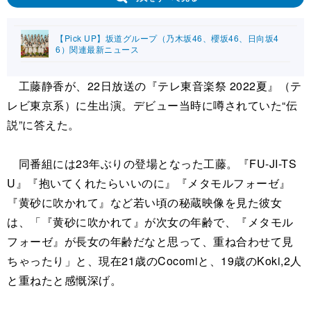
【Pick UP】坂道グループ（乃木坂46、櫻坂46、日向坂4
6）関連最新ニュース
工藤静香が、22日放送の『テレ東音楽祭 2022夏』（テ
レビ東京系）に生出演。デビュー当時に噂されていた“伝
説”に答えた。
同番組には23年ぶりの登場となった工藤。『FU-JI-TS
U』『抱いてくれたらいいのに』『メタモルフォーゼ』
『黄砂に吹かれて』など若い頃の秘蔵映像を見た彼女
は、「『黄砂に吹かれて』が次女の年齢で、『メタモル
フォーゼ』が長女の年齢だなと思って、重ね合わせて見
ちゃったり」と、現在21歳のCocomiと、19歳のKoki,2人
と重ねたと感慨深げ。