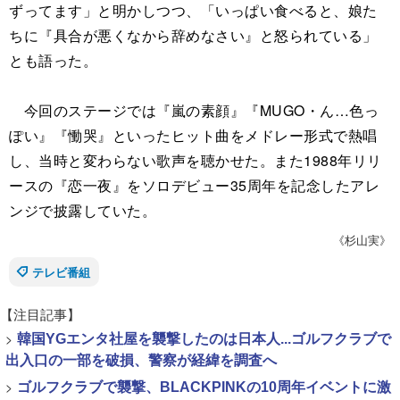
ずってます」と明かしつつ、「いっぱい食べると、娘た
ちに『具合が悪くなから辞めなさい』と怒られている」
とも語った。
今回のステージでは『嵐の素顔』『MUGO・ん…色っ
ぽい』『慟哭』といったヒット曲をメドレー形式で熱唱
し、当時と変わらない歌声を聴かせた。また1988年リリ
ースの『恋一夜』をソロデビュー35周年を記念したアレ
ンジで披露していた。
《杉山実》
テレビ番組
【注目記事】
>
韓国YGエンタ社屋を襲撃したのは日本人...ゴルフクラブで
出入口の一部を破損、警察が経緯を調査へ
>
ゴルフクラブで襲撃、BLACKPINKの10周年イベントに激