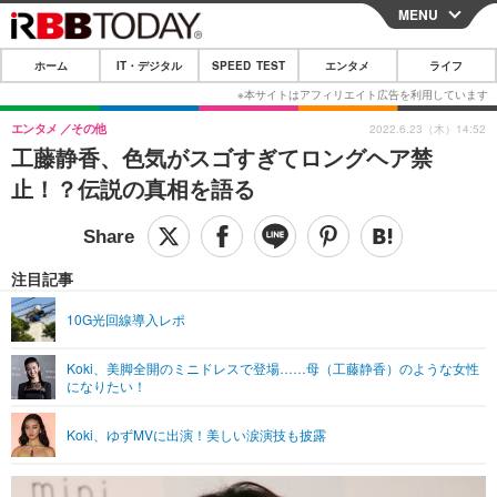
MENU
CLOSE
ホーム
IT・デジタル
SPEED TEST
エンタメ
ライフ
ホーム
IT・デジタル
エンタメ
その他
2022.6.23（木）14:52
工藤静香、色気がスゴすぎてロングヘア禁
IT・デジタルTOP
スマートフォン
SPEED TEST
止！？伝説の真相を語る
ネタ
ガジェット・ツール
エンタメ
ショッピング
その他
エンタメTOP
映画・ドラマ
ライフ
注目記事
韓流・K-POP
韓国・芸能
ライフTOP
グルメ
リリース一覧
10G光回線導入レポ
音楽
スポーツ
ペット
ショッピング
プッシュ通知の停止方法
Koki、美脚全開のミニドレスで登場……母（工藤静香）のような女性
になりたい！
グラビア
ブログ
その他
ショッピング
その他
Koki、ゆずMVに出演！美しい涙演技も披露