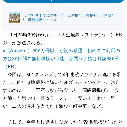
【Pick UP】坂道グループ（乃木坂46、櫻坂46、日向坂4
6）関連最新ニュース
11日23時30分からは、『人生最高レストラン』（TBS
系）が放送される。
※【Amazon】200万冊以上が読み放題！初めてご利用の
方は30日間の無料体験が可能。期間終了後は月額980円
（PR）
今回は、M-1グランプリで3年連続ファイナル進出を果
たし、昨年は準優勝に輝いたオズワルドがゲスト。紹介
するのは、「土下座しながら食べた！高級唐揚げ」「父
と通った思い出！鉄道ラーメン」「安い！うまい！早
い！二人の漫才を支えた！激ウマ町中華」など。
そして、今年もし優勝しなかったら“改名危機”だったと