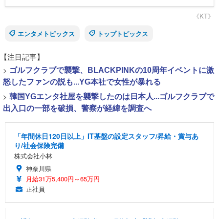
《KT》
エンタメトピックス
トップトピックス
【注目記事】
>
ゴルフクラブで襲撃、BLACKPINKの10周年イベントに激
怒したファンの説も...YG本社で女性が暴れる
>
韓国YGエンタ社屋を襲撃したのは日本人...ゴルフクラブで
出入口の一部を破損、警察が経緯を調査へ
「年間休日120日以上」IT基盤の設定スタッフ/昇給・賞与あ
り/社会保険完備
株式会社小林
神奈川県
月給31万5,400円～65万円
正社員