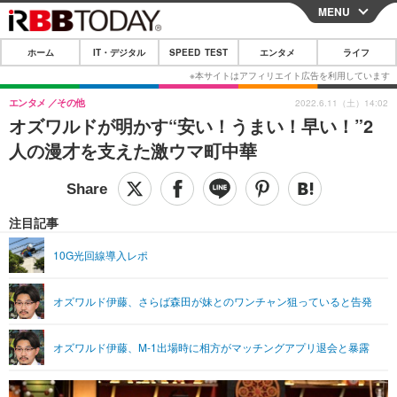
MENU
CLOSE
ホーム
IT・デジタル
SPEED TEST
エンタメ
ライフ
ホーム
IT・デジタル
エンタメ
その他
2022.6.11（土）14:02
オズワルドが明かす“安い！うまい！早い！”2
IT・デジタルTOP
スマートフォン
SPEED TEST
人の漫才を支えた激ウマ町中華
ネタ
ガジェット・ツール
エンタメ
ショッピング
その他
エンタメTOP
映画・ドラマ
ライフ
注目記事
韓流・K-POP
韓国・芸能
ライフTOP
グルメ
リリース一覧
10G光回線導入レポ
音楽
スポーツ
ペット
ショッピング
プッシュ通知の停止方法
オズワルド伊藤、さらば森田が妹とのワンチャン狙っていると告発
グラビア
ブログ
その他
ショッピング
その他
オズワルド伊藤、M-1出場時に相方がマッチングアプリ退会と暴露