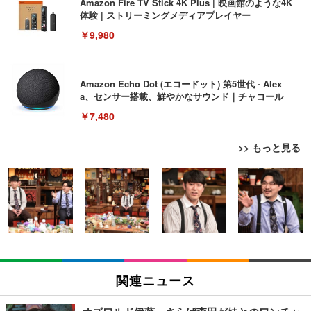
Amazon Fire TV Stick 4K Plus | 映画館のような4K
体験 | ストリーミングメディアプレイヤー
￥9,980
Amazon Echo Dot (エコードット) 第5世代 - Alex
a、センサー搭載、鮮やかなサウンド｜チャコール
￥7,480
>> もっと見る
[EdoErgo] オフィスチェア 椅子 テレワーク 疲れな
EIZO ビジネス向けプレミアムモニター | FlexScan
Amazonベーシック ペットシーツ 薄型 レギュラー 1
い 跳ね上げ式アームレスト コンパクト 約105度ロッ
EV3240X-WT | 31.5型4K UHD・USB Type-C・ホワ
回使い捨て 無香料 ホワイト 300枚
キング pc 事務椅子 360度回転 座面昇降 強化ナイロ
イト
ン樹脂ベース 通気性メッシュ 在宅ワーク H-WY01
￥3,373
￥5,699
￥105,595
(黒網+黒枠+黒足)
EIZO ビジネス向けプレミアムモニター | FlexScan
SIHOO B100 オフィスチェア／デスクチェア メッシ
Amazonベーシック ペットシーツ 厚型 ワイド 42枚
EV2740X-WT | 27.0型4K UHD・USB Type-C・ホワ
ュチェア 人間工学 疲れない ブラック
x2袋(84枚) ホワイト(吸収面:ライトブルー)
関連ニュース
イト
￥27,999
￥3,234
￥109,572