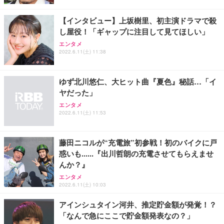
【インタビュー】上坂樹里、初主演ドラマで殺
し屋役！「ギャップに注目して見てほしい」
エンタメ
2022.6.11(土) 11:38
ゆず北川悠仁、大ヒット曲『夏色』秘話…「イ
ヤだった」
エンタメ
2022.6.11(土) 11:53
藤田ニコルが“充電旅”初参戦！初のバイクに戸
惑いも......『出川哲朗の充電させてもらえませ
んか？』
エンタメ
2022.6.11(土) 10:03
アインシュタイン河井、推定貯金額が発覚！？
「なんで急にここで貯金額発表なの？」