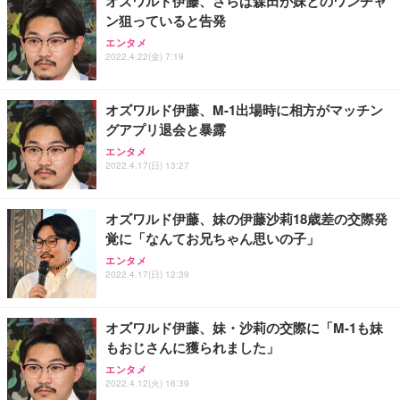
オズワルド伊藤、さらば森田が妹とのワンチャ
ン狙っていると告発
Sezlife オフィスチェア デスクチェア 疲れない テレ
【純正品】27"ゲーミングモニター DualSense 充電
ネオ・ルーライフ ネオ・オムツ L 中型犬用 26枚入
エンタメ
ワーク チェア 強化バックレスト 30度ロッキング機
2022.4.22(金) 7:19
フック付き（CFI-ZDM1J）
り 単品
能 人間工学 椅子 腰サポート 90度跳ね上げ式アーム
レスト 3Dヘッドレスト ハンガー付き 高反発クッシ
￥49,979
￥1,800
￥7,680
ョン PCチェア 通気性メッシュ ゲーミング/勉強/事
オズワルド伊藤、M-1出場時に相方がマッチン
務用 おしゃれ パソコンチェア (ブラック)
グアプリ退会と暴露
Sezlife オフィスチェア デスクチェア 疲れない テレ
【整備済み品】Dell E2724HS 27インチ 液晶モニタ
Smart Basic(スマートベーシック) 【Amazon.co.jp
エンタメ
ワーク チェア 強化バックレスト 30度ロッキング機
ー フルHD（1920×1080）VA 非光沢 HDMI/DisplayP
限定】 Smart Basic アイリスオーヤマ ペットシーツ
2022.4.17(日) 13:27
能 人間工学 椅子 腰サポート 90度跳ね上げ式アーム
ort/VGA スピーカー内蔵 高さ調整 スイベル VESA対
超厚型 お徳用 ワイド 100枚入 (x 1) (ケース販売)
レスト 3Dヘッドレスト ハンガー付き 高反発クッシ
応 ComfortView ビジネス向け
￥7,680
￥15,800
￥3,670
ョン PCチェア 通気性メッシュ ゲーミング/勉強/事
オズワルド伊藤、妹の伊藤沙莉18歳差の交際発
務用 おしゃれ パソコンチェア (ホワイト)
覚に「なんてお兄ちゃん思いの子」
ANDWINT オフィスチェア デスクチェア 肘なし メ
【MiniLED/24.5inch/280Hz/FHD】GRAPHT THE S
アイリスオーヤマ ペットシーツ 超厚型 お徳用 レギ
ッシュ 通気性 ランバーサポート付き 腰サポート ガ
HOOTER Gaming Monitor 24” Essential ゲーミン
エンタメ
ュラー 200枚入【Amazon.co.jp限定】
ス圧無段階昇降 360度回転 キャスター付き コンパク
グモニター QD 24.5インチ 1ms FHD 量子ドット 残
2022.4.17(日) 12:39
ト 幅52×奥行58.5×高さ84～96cm テレワーク 在宅
像低減 (3年保証 | 輝点保証 | 日本メーカー)
￥3,731
￥4,139
￥34,980
勤務 ブラック
オズワルド伊藤、妹・沙莉の交際に「M-1も妹
もおじさんに獲られました」
エンタメ
2022.4.12(火) 16:39