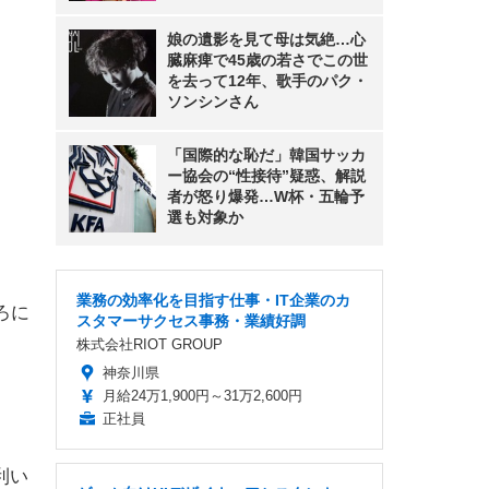
娘の遺影を見て母は気絶…心
臓麻痺で45歳の若さでこの世
を去って12年、歌手のパク・
ソンシンさん
「国際的な恥だ」韓国サッカ
ー協会の“性接待”疑惑、解説
者が怒り爆発…W杯・五輪予
選も対象か
業務の効率化を目指す仕事・IT企業のカ
ろに
スタマーサクセス事務・業績好調
株式会社RIOT GROUP
神奈川県
月給24万1,900円～31万2,600円
。
正社員
利い