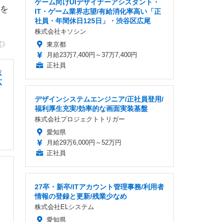
ゲーム向けUIデザイナーアシスタント・
を
IT・ゲーム業界志望/有給消化率高い「正
社員・年間休日125日」・渋谷区広尾
株式会社キソシン
尾》
東京都
月給23万7,400円～37万7,400円
正社員
志
広
デザインシステムエンジニア/正社員登用/
福利厚生充実/効率的な画面実装基盤
株式会社プロジェクトトリガー
愛知県
月給29万6,000円～52万円
正社員
27卒・新卒/ITアカウント管理事務/利用者
情報の登録と更新/残業少なめ
株式会社ELシステム
愛知県