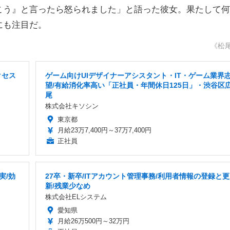
こう』と言ったら怒られました」と語った彼女。果たして何
にも注目だ。
《松
クセス
ゲーム向けUIデザイナーアシスタント・IT・ゲーム業界
望/有給消化率高い「正社員・年間休日125日」・渋谷区
尾
株式会社キソシン
東京都
月給23万7,400円～37万7,400円
正社員
実/効
27卒・新卒/ITアカウント管理事務/利用者情報の登録と更
新/残業少なめ
株式会社ELシステム
愛知県
月給26万500円～32万円