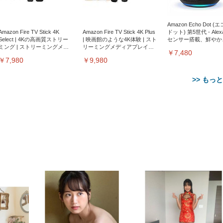
Amazon Echo Dot (
Amazon Fire TV Stick 4K
Amazon Fire TV Stick 4K Plus
ドット) 第5世代 - Ale
Select | 4Kの高画質ストリー
| 映画館のような4K体験 | スト
センサー搭載、鮮やか
ミング | ストリーミングメデ
リーミングメディアプレイヤ
サウンド｜チャコール
￥7,480
ィアプレイヤー
ー
￥7,980
￥9,980
>> もっ
【整備済み品】Dell
【MiniLED/24.5inch/280Hz/
正品】27"ゲーミングモ
ANDWINT オフィスチ
アイリスオーヤマ ペ
Sezlife オフィスチェア デスク
ネオ・ルーライフ ネオ・オム
E2724HS 27インチ 液晶モ
Sezlife オフィスチェア デスク
Smart Basic(スマートベーシ
GRAPHT THE SHOOTER
ー DualSense 充電フッ
ア デスクチェア 肘なし
シーツ 超厚型 お徳用 
チェア 疲れない テレワーク
ツ L 中型犬用 26枚入り 単品
ニター フル
チェア 疲れない テレワーク
ック) 【Amazon.co.jp限定】
Gaming Monitor 24” Essential
き（CFI-ZDM1J）
ッシュ 通気性 ランバ
ュラー 200枚入
チェア 強化バックレスト 30
HD（1920×1080）VA 非光
チェア 強化バックレスト 30度
Smart Basic アイリスオーヤマ
ーミングモニター QD 24.5イ
ポート付き 腰サポート
【Amazon.co.jp限定】
￥1,800
￥15,800
￥34,980
9,979
度ロッキング機能 人間工学 椅
沢 HDMI/DisplayPort/VGA
ロッキング機能 人間工学 椅子
ペットシーツ 超厚型 お徳用
￥4,139
￥3,731
1ms FHD 量子ドット 残像低減
ス圧無段階昇降 360度
￥7,680
￥7,680
￥3,670
子 腰サポート 90度跳ね上げ
スピーカー内蔵 高さ調整 ス
腰サポート 90度跳ね上げ式ア
ワイド 100枚入 (x 1) (ケース
年保証 | 輝点保証 | 日本メーカ
転 キャスター付き コ
式アームレスト 3Dヘッドレス
イベル VESA対応
ームレスト 3Dヘッドレスト
販売)
クト 幅52×奥行58.5×
ト ハンガー付き 高反発クッシ
ComfortView ビジネス向け
ハンガー付き 高反発クッショ