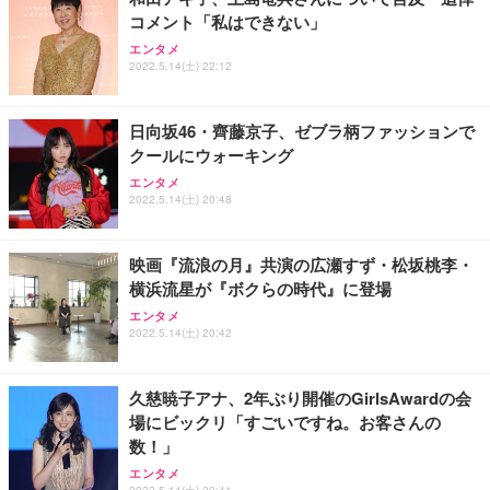
務用 おしゃれ パソコンチェア (ブラック)
コメント「私はできない」
Sezlife オフィスチェア デスクチェア 疲れない テレ
【整備済み品】Dell E2724HS 27インチ 液晶モニタ
Smart Basic(スマートベーシック) 【Amazon.co.jp
エンタメ
ワーク チェア 強化バックレスト 30度ロッキング機
ー フルHD（1920×1080）VA 非光沢 HDMI/DisplayP
限定】 Smart Basic アイリスオーヤマ ペットシーツ
2022.5.14(土) 22:12
能 人間工学 椅子 腰サポート 90度跳ね上げ式アーム
ort/VGA スピーカー内蔵 高さ調整 スイベル VESA対
超厚型 お徳用 ワイド 100枚入 (x 1) (ケース販売)
レスト 3Dヘッドレスト ハンガー付き 高反発クッシ
応 ComfortView ビジネス向け
￥7,680
￥15,800
￥3,670
ョン PCチェア 通気性メッシュ ゲーミング/勉強/事
日向坂46・齊藤京子、ゼブラ柄ファッションで
務用 おしゃれ パソコンチェア (ホワイト)
クールにウォーキング
ANDWINT オフィスチェア デスクチェア 肘なし メ
【MiniLED/24.5inch/280Hz/FHD】GRAPHT THE S
アイリスオーヤマ ペットシーツ 超厚型 お徳用 レギ
ッシュ 通気性 ランバーサポート付き 腰サポート ガ
HOOTER Gaming Monitor 24” Essential ゲーミン
エンタメ
ュラー 200枚入【Amazon.co.jp限定】
ス圧無段階昇降 360度回転 キャスター付き コンパク
グモニター QD 24.5インチ 1ms FHD 量子ドット 残
2022.5.14(土) 20:48
ト 幅52×奥行58.5×高さ84～96cm テレワーク 在宅
像低減 (3年保証 | 輝点保証 | 日本メーカー)
￥3,731
￥4,139
￥34,980
勤務 ブラック
映画『流浪の月』共演の広瀬すず・松坂桃李・
横浜流星が『ボクらの時代』に登場
エンタメ
2022.5.14(土) 20:42
久慈暁子アナ、2年ぶり開催のGirlsAwardの会
場にビックリ「すごいですね。お客さんの
数！」
エンタメ
2022.5.14(土) 20:41