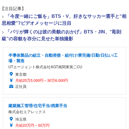
【注目記事】
>
「今度一緒にご飯を」BTS・V、好きなサッカー選手と“相
思相愛”?ビデオメッセージに注目
>
「パリが輝くのは彼の美貌のおかげ」BTS・JIN、“彫刻
級”の容貌を存分に見せた単独撮影
半導体製品の組立・自動溶接・組付け/寮完備/日勤/日払い/工
場・製造
UTエージェント株式会社AGT南関東第二CU
東京都
月給25万5,000円～30万6,000円
正社員
建築施工管理/住宅手当/残業手当
株式会社エアレックス
埼玉県
月給23万円～50万円