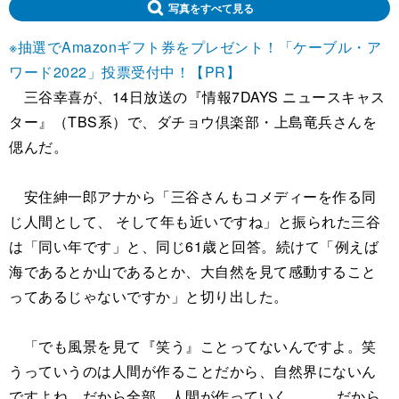
写真をすべて見る
※抽選でAmazonギフト券をプレゼント！「ケーブル・ア
ワード2022」投票受付中！【PR】
三谷幸喜が、14日放送の『情報7DAYS ニュースキャス
ター』（TBS系）で、ダチョウ倶楽部・上島竜兵さんを
偲んだ。
安住紳一郎アナから「三谷さんもコメディーを作る同
じ人間として、 そして年も近いですね」と振られた三谷
は「同い年です」と、同じ61歳と回答。続けて「例えば
海であるとか山であるとか、大自然を見て感動すること
ってあるじゃないですか」と切り出した。
「でも風景を見て『笑う』ことってないんですよ。笑
うっていうのは人間が作ることだから、自然界にないん
ですよね、だから全部、人間が作っていく。 ……だから