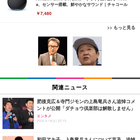
a、センサー搭載、鮮やかなサウンド｜チャコール
￥7,480
>> もっと見る
[EdoErgo] オフィスチェア 椅子 テレワーク 疲れな
EIZO ビジネス向けプレミアムモニター | FlexScan
Amazonベーシック ペットシーツ 薄型 レギュラー 1
い 跳ね上げ式アームレスト コンパクト 約105度ロッ
EV3240X-WT | 31.5型4K UHD・USB Type-C・ホワ
回使い捨て 無香料 ホワイト 300枚
キング pc 事務椅子 360度回転 座面昇降 強化ナイロ
イト
ン樹脂ベース 通気性メッシュ 在宅ワーク H-WY01
￥3,373
￥5,699
￥105,595
(黒網+黒枠+黒足)
EIZO ビジネス向けプレミアムモニター | FlexScan
SIHOO B100 オフィスチェア／デスクチェア メッシ
Amazonベーシック ペットシーツ 厚型 ワイド 42枚
EV2740X-WT | 27.0型4K UHD・USB Type-C・ホワ
ュチェア 人間工学 疲れない ブラック
x2袋(84枚) ホワイト(吸収面:ライトブルー)
関連ニュース
イト
￥27,999
￥3,234
￥109,572
肥後克広＆寺門ジモンの上島竜兵さん追悼コメ
ントが公開「ダチョウ倶楽部は解散しません」
Sezlife オフィスチェア デスクチェア 疲れない テレ
【純正品】27"ゲーミングモニター DualSense 充電
ネオ・ルーライフ ネオ・オムツ L 中型犬用 26枚入
エンタメ
ワーク チェア 強化バックレスト 30度ロッキング機
2022.5.14(土) 22:15
フック付き（CFI-ZDM1J）
り 単品
能 人間工学 椅子 腰サポート 90度跳ね上げ式アーム
レスト 3Dヘッドレスト ハンガー付き 高反発クッシ
￥49,979
￥1,800
￥7,680
ョン PCチェア 通気性メッシュ ゲーミング/勉強/事
和田アキ子、上島竜兵さんについて言及 追悼