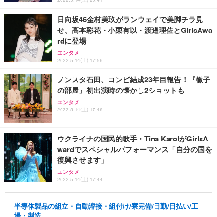
日向坂46金村美玖がランウェイで美脚チラ見
せ、高本彩花・小栗有以・渡邉理佐とGirlsAwa
rdに登場
エンタメ
2022.5.14(土) 17:56
ノンスタ石田、コンビ結成23年目報告！『徹子
の部屋』初出演時の懐かし2ショットも
エンタメ
2022.5.14(土) 17:46
ウクライナの国民的歌手・Tina KarolがGirlsA
wardでスペシャルパフォーマンス「自分の国を
復興させます」
エンタメ
2022.5.14(土) 17:44
半導体製品の組立・自動溶接・組付け/寮完備/日勤/日払い/工
場・製造