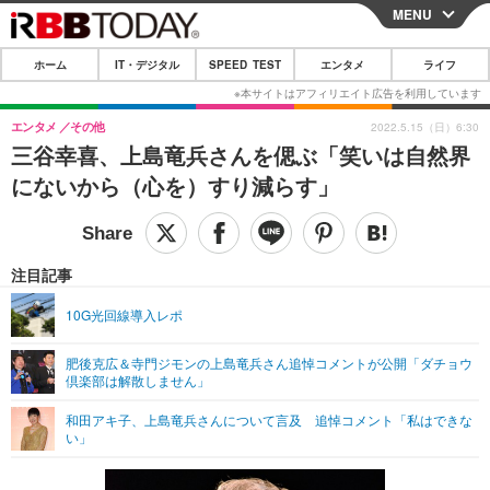
MENU
CLOSE
ホーム
IT・デジタル
SPEED TEST
エンタメ
ライフ
ホーム
IT・デジタル
エンタメ
その他
2022.5.15（日）6:30
三谷幸喜、上島竜兵さんを偲ぶ「笑いは自然界
IT・デジタルTOP
スマートフォン
SPEED TEST
にないから（心を）すり減らす」
ネタ
ガジェット・ツール
エンタメ
ショッピング
その他
エンタメTOP
映画・ドラマ
ライフ
注目記事
韓流・K-POP
韓国・芸能
ライフTOP
グルメ
リリース一覧
10G光回線導入レポ
音楽
スポーツ
ペット
ショッピング
プッシュ通知の停止方法
肥後克広＆寺門ジモンの上島竜兵さん追悼コメントが公開「ダチョウ
倶楽部は解散しません」
グラビア
ブログ
その他
和田アキ子、上島竜兵さんについて言及 追悼コメント「私はできな
ショッピング
その他
い」