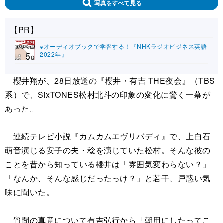
写真をすべて見る
【PR】
※オーディオブックで学習する！『NHKラジオビジネス英語
2022年』
櫻井翔が、28日放送の『櫻井・有吉 THE夜会』（TBS
系）で、SixTONES松村北斗の印象の変化に驚く一幕が
あった。
連続テレビ小説『カムカムエヴリバディ』で、上白石
萌音演じる安子の夫・稔を演じていた松村。そんな彼の
ことを昔から知っている櫻井は「雰囲気変わらない？」
「なんか、そんな感じだったっけ？」と若干、戸惑い気
味に聞いた。
質問の真意について有吉弘行から「朝用にしたってこ