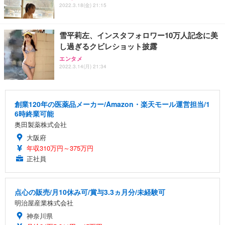
2022.3.18(金) 21:15
雪平莉左、インスタフォロワー10万人記念に美
し過ぎるクビレショット披露
エンタメ
2022.3.14(月) 21:34
創業120年の医薬品メーカー/Amazon・楽天モール運営担当/1
6時終業可能
奥田製薬株式会社
大阪府
年収310万円～375万円
正社員
点心の販売/月10休み可/賞与3.3ヵ月分/未経験可
明治屋産業株式会社
神奈川県