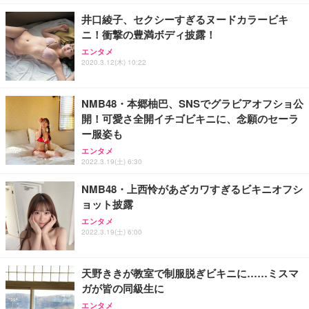
井口綾子、セクシーすぎるヌードカラービキ
ニ！衝撃の豊満ボディ披露！
エンタメ
2020.3.12(木) 10:22
NMB48・本郷柚巴、SNSでグラビアオフショ公
開！可愛さ全開イチゴビキニに、念願のセーラ
ー服姿も
エンタメ
2022.3.19(土) 6:30
NMB48・上西怜があざカワすぎるビキニオフシ
ョット披露
エンタメ
2022.3.19(土) 6:00
天野ききが教室で制服脱ぎビキニに……ミスマ
ガが皆の同級生に
エンタメ