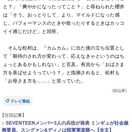
と？」「爽やかになったってこと？」と尋ねられた櫻井
は「そう。おっとりして、より、マイルドになった感
じ。パフォーマンスのときや歌ったりするときはカッコ
イイ感じだけど」と回答。
そんな松村は、『カムカム』に出た後の立ち位置とし
て「期待のされ方が変わって、応えなきゃというのはち
ょっとあるかもしれない」と言及。有吉から「おばさま
方を喜ばせようっていう？」と指摘されると、松村も
「お母さま方を……」と笑っていた。
《杉山実》
テレビ番組
【注目記事】
>
SEVENTEENメンバー3人の兵役が発表 ミンギュが社会服
務要員、スングァン&ディノは陸軍軍楽隊へ【全文】