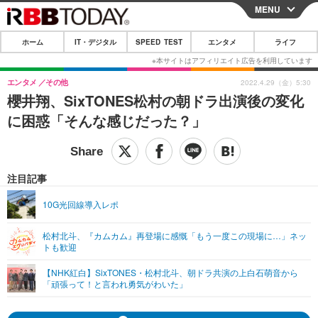
MENU
CLOSE
ホーム
IT・デジタル
SPEED TEST
エンタメ
ライフ
ホーム
IT・デジタル
エンタメ
その他
2022.4.29（金）5:30
櫻井翔、SixTONES松村の朝ドラ出演後の変化
IT・デジタルTOP
スマートフォン
SPEED TEST
に困惑「そんな感じだった？」
ネタ
ガジェット・ツール
エンタメ
ショッピング
その他
エンタメTOP
映画・ドラマ
ライフ
注目記事
韓流・K-POP
韓国・芸能
ライフTOP
グルメ
リリース一覧
10G光回線導入レポ
音楽
スポーツ
ペット
ショッピング
プッシュ通知の停止方法
松村北斗、『カムカム』再登場に感慨「もう一度この現場に…」ネッ
トも歓迎
グラビア
ブログ
その他
【NHK紅白】SixTONES・松村北斗、朝ドラ共演の上白石萌音から
ショッピング
その他
「頑張って！と言われ勇気がわいた」