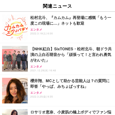
[EdoErgo] オフィスチェア 椅子 テレワーク 疲れな
EIZO ビジネス向けプレミアムモニター | FlexScan
Amazonベーシック ペットシーツ 薄型 レギュラー 1
い 跳ね上げ式アームレスト コンパクト 約105度ロッ
EV3240X-WT | 31.5型4K UHD・USB Type-C・ホワ
関連ニュース
回使い捨て 無香料 ホワイト 300枚
キング pc 事務椅子 360度回転 座面昇降 強化ナイロ
イト
ン樹脂ベース 通気性メッシュ 在宅ワーク H-WY01
￥3,373
￥5,699
￥105,595
松村北斗、『カムカム』再登場に感慨「もう一
(黒網+黒枠+黒足)
度この現場に…」ネットも歓迎
エンタメ
EIZO ビジネス向けプレミアムモニター | FlexScan
SIHOO B100 オフィスチェア／デスクチェア メッシ
Amazonベーシック ペットシーツ 厚型 ワイド 42枚
2022.3.19(土) 6:00
EV2740X-WT | 27.0型4K UHD・USB Type-C・ホワ
ュチェア 人間工学 疲れない ブラック
x2袋(84枚) ホワイト(吸収面:ライトブルー)
イト
￥27,999
￥3,234
￥109,572
【NHK紅白】SixTONES・松村北斗、朝ドラ共
演の上白石萌音から「頑張って！と言われ勇気
がわいた」
Sezlife オフィスチェア デスクチェア 疲れない テレ
【純正品】27"ゲーミングモニター DualSense 充電
ネオ・ルーライフ ネオ・オムツ L 中型犬用 26枚入
ワーク チェア 強化バックレスト 30度ロッキング機
エンタメ
フック付き（CFI-ZDM1J）
り 単品
能 人間工学 椅子 腰サポート 90度跳ね上げ式アーム
2021.12.29(水) 16:48
レスト 3Dヘッドレスト ハンガー付き 高反発クッシ
￥49,979
￥1,800
￥7,680
ョン PCチェア 通気性メッシュ ゲーミング/勉強/事
櫻井翔、MCとして助かる芸能人は？の質問に
務用 おしゃれ パソコンチェア (ブラック)
即答「やっぱ、みちょぱっすね」
Sezlife オフィスチェア デスクチェア 疲れない テレ
【整備済み品】Dell E2724HS 27インチ 液晶モニタ
Smart Basic(スマートベーシック) 【Amazon.co.jp
エンタメ
ワーク チェア 強化バックレスト 30度ロッキング機
ー フルHD（1920×1080）VA 非光沢 HDMI/DisplayP
限定】 Smart Basic アイリスオーヤマ ペットシーツ
2022.3.25(金) 9:35
能 人間工学 椅子 腰サポート 90度跳ね上げ式アーム
ort/VGA スピーカー内蔵 高さ調整 スイベル VESA対
超厚型 お徳用 ワイド 100枚入 (x 1) (ケース販売)
レスト 3Dヘッドレスト ハンガー付き 高反発クッシ
応 ComfortView ビジネス向け
￥7,680
￥15,800
￥3,670
ョン PCチェア 通気性メッシュ ゲーミング/勉強/事
ロサリオ恵奈、小麦肌の極上ボディでファン悩
務用 おしゃれ パソコンチェア (ホワイト)