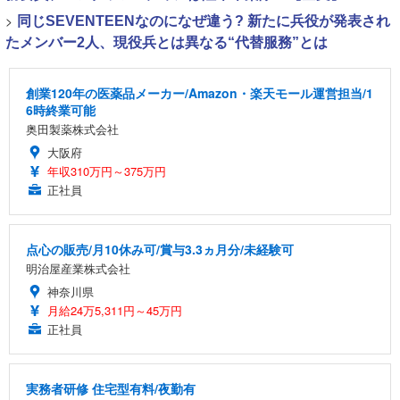
>
同じSEVENTEENなのになぜ違う? 新たに兵役が発表され
たメンバー2人、現役兵とは異なる“代替服務”とは
創業120年の医薬品メーカー/Amazon・楽天モール運営担当/1
6時終業可能
奥田製薬株式会社
大阪府
年収310万円～375万円
正社員
点心の販売/月10休み可/賞与3.3ヵ月分/未経験可
明治屋産業株式会社
神奈川県
月給24万5,311円～45万円
正社員
実務者研修 住宅型有料/夜勤有