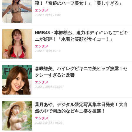
殺！「奇跡のハーフ美女！」「美しすぎる」
ANDWINT オフィスチェア デスクチェア 肘なし メ
【MiniLED/24.5inch/280Hz/FHD】GRAPHT THE S
アイリスオーヤマ ペットシーツ 超厚型 お徳用 レギ
エンタメ
ッシュ 通気性 ランバーサポート付き 腰サポート ガ
HOOTER Gaming Monitor 24” Essential ゲーミン
ュラー 200枚入【Amazon.co.jp限定】
2022.4.2(土) 21:30
ス圧無段階昇降 360度回転 キャスター付き コンパク
グモニター QD 24.5インチ 1ms FHD 量子ドット 残
ト 幅52×奥行58.5×高さ84～96cm テレワーク 在宅
像低減 (3年保証 | 輝点保証 | 日本メーカー)
￥3,731
￥4,139
￥34,980
勤務 ブラック
NMB48・本郷柚巴、迫力ボディ×“いちご”ビキ
ニが好評！「水着と笑顔がサイコー！」
エンタメ
2022.4.1(金) 10:19
森咲智美、ハイレグビキニで美ヒップ披露！セ
クシーすぎると反響
エンタメ
2022.3.30(水) 23:08
葉月あや、デジタル限定写真集本日発売！大自
然の中で開放的なビキニ姿を披露！
エンタメ
2022.3.24(木) 10:23