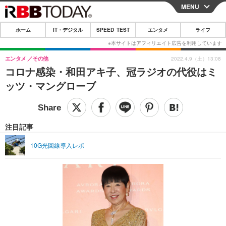
MENU
CLOSE
ホーム
IT・デジタル
SPEED TEST
エンタメ
ライフ
ホーム
IT・デジタル
エンタメ
その他
2022.4.9（土）13:08
コロナ感染・和田アキ子、冠ラジオの代役はミ
IT・デジタルTOP
スマートフォン
SPEED TEST
ッツ・マングローブ
ネタ
ガジェット・ツール
エンタメ
ショッピング
その他
エンタメTOP
映画・ドラマ
ライフ
注目記事
韓流・K-POP
韓国・芸能
ライフTOP
グルメ
リリース一覧
10G光回線導入レポ
音楽
スポーツ
ペット
ショッピング
プッシュ通知の停止方法
グラビア
ブログ
その他
ショッピング
その他