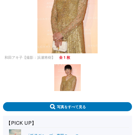
和田アキ子【撮影：浜瀬将樹】
全 1 枚
写真をすべて見る
【PICK UP】