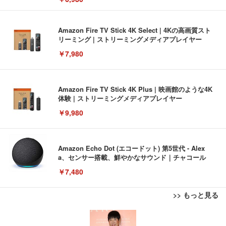
Amazon Fire TV Stick 4K Select | 4Kの高画質スト
リーミング | ストリーミングメディアプレイヤー
￥7,980
Amazon Fire TV Stick 4K Plus | 映画館のような4K
体験 | ストリーミングメディアプレイヤー
￥9,980
Amazon Echo Dot (エコードット) 第5世代 - Alex
a、センサー搭載、鮮やかなサウンド｜チャコール
￥7,480
>> もっと見る
[EdoErgo] オフィスチェア 椅子 テレワーク 疲れな
EIZO ビジネス向けプレミアムモニター | FlexScan
Amazonベーシック ペットシーツ 薄型 レギュラー 1
い 跳ね上げ式アームレスト コンパクト 約105度ロッ
EV3240X-WT | 31.5型4K UHD・USB Type-C・ホワ