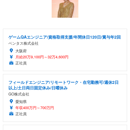
回使い捨て 無香料 ホワイト 300枚
キング pc 事務椅子 360度回転 座面昇降 強化ナイロ
イト
ン樹脂ベース 通気性メッシュ 在宅ワーク H-WY01
￥3,373
￥5,699
￥105,595
(黒網+黒枠+黒足)
EIZO ビジネス向けプレミアムモニター | FlexScan
SIHOO B100 オフィスチェア／デスクチェア メッシ
Amazonベーシック ペットシーツ 厚型 ワイド 42枚
EV2740X-WT | 27.0型4K UHD・USB Type-C・ホワ
ュチェア 人間工学 疲れない ブラック
x2袋(84枚) ホワイト(吸収面:ライトブルー)
ゲームQAエンジニア/資格取得支援/年間休日120日/賞与年2回
イト
ベンタス株式会社
￥27,999
￥3,234
￥109,572
大阪府
月給20万9,100円～32万4,600円
Sezlife オフィスチェア デスクチェア 疲れない テレ
正社員
【純正品】27"ゲーミングモニター DualSense 充電
ネオ・ルーライフ ネオ・オムツ L 中型犬用 26枚入
ワーク チェア 強化バックレスト 30度ロッキング機
フック付き（CFI-ZDM1J）
り 単品
能 人間工学 椅子 腰サポート 90度跳ね上げ式アーム
レスト 3Dヘッドレスト ハンガー付き 高反発クッシ
￥49,979
￥1,800
￥7,680
フィールドエンジニア/リモートワーク・在宅勤務可/週休2日
ョン PCチェア 通気性メッシュ ゲーミング/勉強/事
以上/土日両日固定休み/日曜休み
務用 おしゃれ パソコンチェア (ブラック)
GO株式会社
Sezlife オフィスチェア デスクチェア 疲れない テレ
【整備済み品】Dell E2724HS 27インチ 液晶モニタ
Smart Basic(スマートベーシック) 【Amazon.co.jp
ワーク チェア 強化バックレスト 30度ロッキング機
ー フルHD（1920×1080）VA 非光沢 HDMI/DisplayP
限定】 Smart Basic アイリスオーヤマ ペットシーツ
愛知県
能 人間工学 椅子 腰サポート 90度跳ね上げ式アーム
ort/VGA スピーカー内蔵 高さ調整 スイベル VESA対
超厚型 お徳用 ワイド 100枚入 (x 1) (ケース販売)
年収400万円～700万円
レスト 3Dヘッドレスト ハンガー付き 高反発クッシ
応 ComfortView ビジネス向け
正社員
￥7,680
￥15,800
￥3,670
ョン PCチェア 通気性メッシュ ゲーミング/勉強/事
務用 おしゃれ パソコンチェア (ホワイト)
ANDWINT オフィスチェア デスクチェア 肘なし メ
【MiniLED/24.5inch/280Hz/FHD】GRAPHT THE S