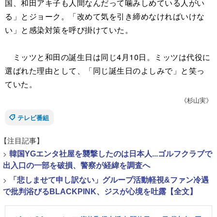
国、和田アキ子も人間なんだって噛みしめている人がい
る」とジョーク。「改めて気を引き締めなければいけな
い」と感染対策を呼び掛けていた。
ミッツと和田の誕生日は同じ4月10日。ミッツは代役に
選ばれた理由として、「同じ誕生日のよしみで」と笑っ
ていた。
《杉山実》
テレビ番組
【注目記事】
>
韓国YGエンタ社屋を襲撃したのは日本人...ゴルフクラブで
出入口の一部を破損、警察が経緯を調査へ
>
「悲しませて申し訳ない」グループ活動軽視&ファン冷遇
で批判浴びるBLACKPINK、ジスが心境を吐露【全文】