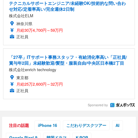
アイリスオーヤマ ペットシーツ 超厚型 お徳用 レギ
テクニカルサポートエンジニア/未経験OK/技術的な問い合わ
ッシュ 通気性 ランバーサポート付き 腰サポート ガ
HOOTER Gaming Monitor 24” Essential ゲーミン
ュラー 200枚入【Amazon.co.jp限定】
せ対応/定着率高い/完全週休2日制
ス圧無段階昇降 360度回転 キャスター付き コンパク
グモニター QD 24.5インチ 1ms FHD 量子ドット 残
株式会社ELM
ト 幅52×奥行58.5×高さ84～96cm テレワーク 在宅
像低減 (3年保証 | 輝点保証 | 日本メーカー)
￥3,731
￥4,139
￥34,980
勤務 ブラック
神奈川県
月給30万4,700円～59万円
正社員
「27卒」ITサポート事務スタッフ・有給消化率高い「正社員/
賞与年2回」未経験歓迎/髪型・服装自由/中央区日本橋2丁目
株式会社enrich technology
東京都
月給25万2,600円～32万円
正社員
Sponsored by
注目の話題
iPhone 16
こだわりデスクツアー
AI
Google Pixel 9
韓国ドラマ
K-POP