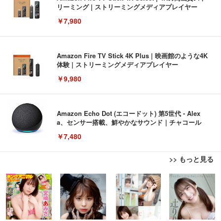
リーミング | ストリーミングメディアプレイヤー
￥7,980
Amazon Fire TV Stick 4K Plus | 映画館のような4K
体験 | ストリーミングメディアプレイヤー
￥9,980
Amazon Echo Dot (エコードット) 第5世代 - Alex
a、センサー搭載、鮮やかなサウンド｜チャコール
￥7,480
>> もっと見る
[EdoErgo] オフィスチェア 椅子 テレワーク 疲れな
EIZO ビジネス向けプレミアムモニター | FlexScan
Amazonベーシック ペットシーツ 薄型 レギュラー 1
い 跳ね上げ式アームレスト コンパクト 約105度ロッ
EV3240X-WT | 31.5型4K UHD・USB Type-C・ホワ
回使い捨て 無香料 ホワイト 300枚
キング pc 事務椅子 360度回転 座面昇降 強化ナイロ
イト
ン樹脂ベース 通気性メッシュ 在宅ワーク H-WY01
￥3,373
￥5,699
￥105,595
(黒網+黒枠+黒足)