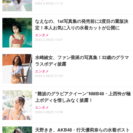
2022.3.30(水) 11:12
なえなの、1st写真集の発売前に2度目の重版決
定！本人お気に入りの水着カットが公開に
エンタメ
2022.3.29(火) 13:07
水崎綾女、ファン垂涎の写真集！32歳のグラマ
ラスボディ披露
エンタメ
2022.3.28(月) 21:04
“難波のグラビアクイーン”NMB48・上西怜が極
上ボディを惜しみなく披露！
エンタメ
2022.3.28(月) 13:59
天野きき、AKB48・行天優莉奈らの水着ポスト