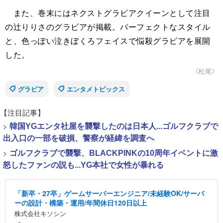
また、巻末にはネクストグラビアクイーンとして注目
の辻りりさのグラビアが掲載。パーフェクトなスタイル
と、色っぽい泣きぼくろフェイスで悩殺グラビアを展開
した。
《松尾》
グラビア
エンタメトピックス
【注目記事】
>
韓国YGエンタ社屋を襲撃したのは日本人...ゴルフクラブで
出入口の一部を破損、警察が経緯を調査へ
>
ゴルフクラブで襲撃、BLACKPINKの10周年イベントに激
怒したファンの説も...YG本社で女性が暴れる
「新卒・27卒」ゲームサーバーエンジニア/未経験OK/サーバ
ーの設計・構築・運用/年間休日120日以上
株式会社キソシン