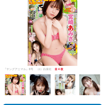
『ヤングアニマル』8号 （c）白泉社
全 4 枚