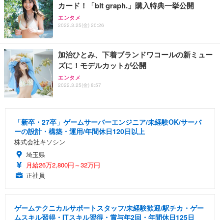
カード！「blt graph.」購入特典一挙公開
エンタメ
2022.3.25(金) 20:26
加治ひとみ、下着ブランドワコールの新ミュー
ズに！モデルカットが公開
エンタメ
2022.3.25(金) 8:57
「新卒・27卒」ゲームサーバーエンジニア/未経験OK/サーバ
ーの設計・構築・運用/年間休日120日以上
株式会社キソシン
埼玉県
月給26万2,800円～32万円
正社員
ゲームテクニカルサポートスタッフ/未経験歓迎/駅チカ・ゲー
ムスキル習得・ITスキル習得・賞与年2回・年間休日125日