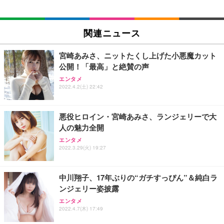
EIZO ビジネス向けプレミアムモニター | FlexScan
SIHOO B100 オフィスチェア／デスクチェア メッシ
Amazonベーシック ペットシーツ 厚型 ワイド 42枚
EV2740X-WT | 27.0型4K UHD・USB Type-C・ホワ
ュチェア 人間工学 疲れない ブラック
x2袋(84枚) ホワイト(吸収面:ライトブルー)
関連ニュース
イト
￥27,999
￥3,234
￥109,572
宮崎あみさ、ニットたくし上げた小悪魔カット
公開！「最高」と絶賛の声
Sezlife オフィスチェア デスクチェア 疲れない テレ
【純正品】27"ゲーミングモニター DualSense 充電
ネオ・ルーライフ ネオ・オムツ L 中型犬用 26枚入
エンタメ
ワーク チェア 強化バックレスト 30度ロッキング機
フック付き（CFI-ZDM1J）
り 単品
2022.4.2(土) 22:42
能 人間工学 椅子 腰サポート 90度跳ね上げ式アーム
レスト 3Dヘッドレスト ハンガー付き 高反発クッシ
￥49,979
￥1,800
￥7,680
ョン PCチェア 通気性メッシュ ゲーミング/勉強/事
悪役ヒロイン・宮崎あみさ、ランジェリーで大
務用 おしゃれ パソコンチェア (ブラック)
人の魅力全開
Sezlife オフィスチェア デスクチェア 疲れない テレ
【整備済み品】Dell E2724HS 27インチ 液晶モニタ
Smart Basic(スマートベーシック) 【Amazon.co.jp
エンタメ
ワーク チェア 強化バックレスト 30度ロッキング機
ー フルHD（1920×1080）VA 非光沢 HDMI/DisplayP
限定】 Smart Basic アイリスオーヤマ ペットシーツ
2022.3.29(火) 19:27
能 人間工学 椅子 腰サポート 90度跳ね上げ式アーム
ort/VGA スピーカー内蔵 高さ調整 スイベル VESA対
超厚型 お徳用 ワイド 100枚入 (x 1) (ケース販売)
レスト 3Dヘッドレスト ハンガー付き 高反発クッシ
応 ComfortView ビジネス向け
￥7,680
￥15,800
￥3,670
ョン PCチェア 通気性メッシュ ゲーミング/勉強/事
中川翔子、17年ぶりの“ガチすっぴん”＆純白ラ
務用 おしゃれ パソコンチェア (ホワイト)
ンジェリー姿披露
ANDWINT オフィスチェア デスクチェア 肘なし メ
【MiniLED/24.5inch/280Hz/FHD】GRAPHT THE S
アイリスオーヤマ ペットシーツ 超厚型 お徳用 レギ
ッシュ 通気性 ランバーサポート付き 腰サポート ガ
HOOTER Gaming Monitor 24” Essential ゲーミン
エンタメ
ュラー 200枚入【Amazon.co.jp限定】
ス圧無段階昇降 360度回転 キャスター付き コンパク
グモニター QD 24.5インチ 1ms FHD 量子ドット 残
2022.4.7(木) 17:49
ト 幅52×奥行58.5×高さ84～96cm テレワーク 在宅
像低減 (3年保証 | 輝点保証 | 日本メーカー)
￥3,731
￥4,139
￥34,980