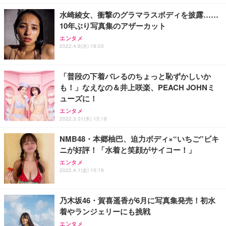
勤務 ブラック
水崎綾女、衝撃のグラマラスボディを披露……
10年ぶり写真集のアザーカット
エンタメ
2022.4.6(水) 18:03
「普段の下着バレるのちょっと恥ずかしいか
も！」なえなの＆井上咲楽、PEACH JOHNミ
ューズに！
エンタメ
2022.3.31(木) 15:18
NMB48・本郷柚巴、迫力ボディ×“いちご”ビキ
ニが好評！「水着と笑顔がサイコー！」
エンタメ
2022.4.1(金) 10:19
乃木坂46・賀喜遥香が6月に写真集発売！初水
着やランジェリーにも挑戦
エンタメ