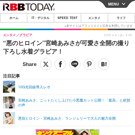
MENU
CLOSE
ホーム
IT・デジタル
SPEED TEST
エンタメ
ライフ
ホーム
IT・デジタル
エンタメ
グラビア
2022.4.8（金）8:56
“悪のヒロイン”宮崎あみさが可愛さ全開の撮り
IT・デジタルTOP
スマートフォン
SPEED TEST
下ろし水着グラビア！
ネタ
ガジェット・ツール
エンタメ
ショッピング
その他
エンタメTOP
映画・ドラマ
ライフ
注目記事
韓流・K-POP
韓国・芸能
ライフTOP
グルメ
リリース一覧
10G光回線導入レポ
音楽
スポーツ
ペット
ショッピング
プッシュ通知の停止方法
宮崎あみさ、ニットたくし上げた小悪魔カット公開！「最高」と絶賛
の声
グラビア
ブログ
その他
ショッピング
その他
悪役ヒロイン・宮崎あみさ、ランジェリーで大人の魅力全開