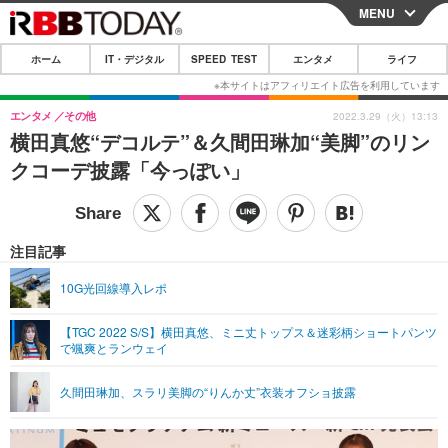
MENU
CLOSE
ホーム
IT・デジタル
SPEED TEST
エンタメ
ライフ
ホーム
IT・デジタル
エンタメ
その他
2022.3.29（火）13:13
横田真悠“デコルテ”＆久間田琳加“美脚”のリン
IT・デジタルTOP
スマートフォン
SPEED TEST
クコーデ披露「今っぽい」
ネタ
ガジェット・ツール
エンタメ
ショッピング
その他
エンタメTOP
映画・ドラマ
ライフ
注目記事
韓流・K-POP
韓国・芸能
ライフTOP
グルメ
リリース一覧
10G光回線導入レポ
音楽
スポーツ
ペット
ショッピング
プッシュ通知の停止方法
【TGC 2022 S/S】横田真悠、ミニ丈トップス＆迷彩柄ショートパンツ
で颯爽とランウェイ
グラビア
ブログ
その他
ショッピング
その他
久間田琳加、スラリ美脚の“りんか丈”衣装オフショ披露