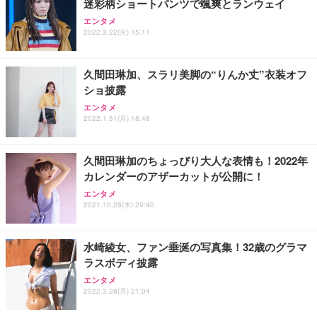
迷彩柄ショートパンツで颯爽とランウェイ
Sezlife オフィスチェア デスクチェア 疲れない テレ
【純正品】27"ゲーミングモニター DualSense 充電
ネオ・ルーライフ ネオ・オムツ L 中型犬用 26枚入
エンタメ
ワーク チェア 強化バックレスト 30度ロッキング機
フック付き（CFI-ZDM1J）
り 単品
2022.3.22(火) 15:11
能 人間工学 椅子 腰サポート 90度跳ね上げ式アーム
レスト 3Dヘッドレスト ハンガー付き 高反発クッシ
￥49,979
￥1,800
￥7,680
ョン PCチェア 通気性メッシュ ゲーミング/勉強/事
久間田琳加、スラリ美脚の“りんか丈”衣装オフ
務用 おしゃれ パソコンチェア (ブラック)
ショ披露
Sezlife オフィスチェア デスクチェア 疲れない テレ
【整備済み品】Dell E2724HS 27インチ 液晶モニタ
Smart Basic(スマートベーシック) 【Amazon.co.jp
エンタメ
ワーク チェア 強化バックレスト 30度ロッキング機
ー フルHD（1920×1080）VA 非光沢 HDMI/DisplayP
限定】 Smart Basic アイリスオーヤマ ペットシーツ
2022.1.31(月) 18:48
能 人間工学 椅子 腰サポート 90度跳ね上げ式アーム
ort/VGA スピーカー内蔵 高さ調整 スイベル VESA対
超厚型 お徳用 ワイド 100枚入 (x 1) (ケース販売)
レスト 3Dヘッドレスト ハンガー付き 高反発クッシ
応 ComfortView ビジネス向け
￥7,680
￥15,800
￥3,670
ョン PCチェア 通気性メッシュ ゲーミング/勉強/事
久間田琳加のちょっぴり大人な表情も！2022年
務用 おしゃれ パソコンチェア (ホワイト)
カレンダーのアザーカットが公開に！
ANDWINT オフィスチェア デスクチェア 肘なし メ
【MiniLED/24.5inch/280Hz/FHD】GRAPHT THE S
アイリスオーヤマ ペットシーツ 超厚型 お徳用 レギ
ッシュ 通気性 ランバーサポート付き 腰サポート ガ
HOOTER Gaming Monitor 24” Essential ゲーミン
エンタメ
ュラー 200枚入【Amazon.co.jp限定】
ス圧無段階昇降 360度回転 キャスター付き コンパク
グモニター QD 24.5インチ 1ms FHD 量子ドット 残
2021.10.28(木) 20:40
ト 幅52×奥行58.5×高さ84～96cm テレワーク 在宅
像低減 (3年保証 | 輝点保証 | 日本メーカー)
￥3,731
￥4,139
￥34,980
勤務 ブラック
水崎綾女、ファン垂涎の写真集！32歳のグラマ
ラスボディ披露
エンタメ
2022.3.28(月) 21:04