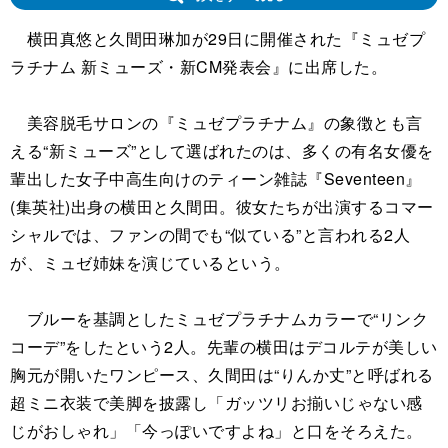
横田真悠と久間田琳加が29日に開催された『ミュゼプ
ラチナム 新ミューズ・新CM発表会』に出席した。
美容脱毛サロンの『ミュゼプラチナム』の象徴とも言
える“新ミューズ”として選ばれたのは、多くの有名女優を
輩出した女子中高生向けのティーン雑誌『Seventeen』
(集英社)出身の横田と久間田。彼女たちが出演するコマー
シャルでは、ファンの間でも“似ている”と言われる2人
が、ミュゼ姉妹を演じているという。
ブルーを基調としたミュゼプラチナムカラーで“リンク
コーデ”をしたという2人。先輩の横田はデコルテが美しい
胸元が開いたワンピース、久間田は“りんか丈”と呼ばれる
超ミニ衣装で美脚を披露し「ガッツリお揃いじゃない感
じがおしゃれ」「今っぽいですよね」と口をそろえた。