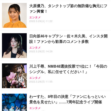
大原優乃、タンクトップ姿の無防備な胸元にフ
ァン興奮！
エンタメ
2022.3.29(火) 11:22
日向坂46キャプテン・佐々木久美、インスタ開
設！ファンから歓喜のコメント多数
エンタメ
2022.3.28(月) 14:29
川上千尋、NMB48選抜投票で1位に！「今回の
シングル、私に任せてください！」
エンタメ
2022.3.28(月) 11:55
わーすた、8年目の決意「ファンにもっといい
景色を見せたい」……7周年記念ライブ開催
エンタメ