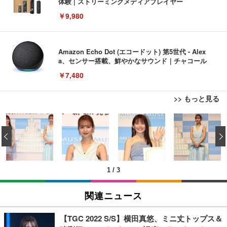
体験 | ストリーミングメディアプレイヤー
￥9,980
Amazon Echo Dot (エコードット) 第5世代 - Alex
a、センサー搭載、鮮やかなサウンド｜チャコール
￥7,480
>> もっと見る
[EdoErgo] オフィスチェア 椅子 テレワーク 疲れな
EIZO ビジネス向けプレミアムモニター | FlexScan
Amazonベーシック ペットシーツ 薄型 レギュラー 1
い 跳ね上げ式アームレスト コンパクト 約105度ロッ
EV3240X-WT | 31.5型4K UHD・USB Type-C・ホワ
‹
回使い捨て 無香料 ホワイト 300枚
キング pc 事務椅子 360度回転 座面昇降 強化ナイロ
イト
ン樹脂ベース 通気性メッシュ 在宅ワーク H-WY01
￥3,373
￥5,699
￥105,595
(黒網+黒枠+黒足)
1
/
3
EIZO ビジネス向けプレミアムモニター | FlexScan
SIHOO B100 オフィスチェア／デスクチェア メッシ
Amazonベーシック ペットシーツ 厚型 ワイド 42枚
EV2740X-WT | 27.0型4K UHD・USB Type-C・ホワ
ュチェア 人間工学 疲れない ブラック
x2袋(84枚) ホワイト(吸収面:ライトブルー)
関連ニュース
イト
￥27,999
￥3,234
￥109,572
【TGC 2022 S/S】横田真悠、ミニ丈トップス＆