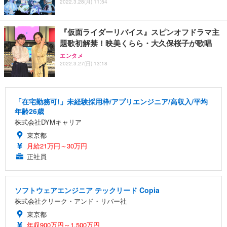
2022.3.28(月) 11:54
『仮面ライダーリバイス』スピンオフドラマ主
題歌初解禁！映美くらら・大久保桜子が歌唱
エンタメ
2022.3.27(日) 13:18
「在宅勤務可!」未経験採用枠/アプリエンジニア/高収入/平均
年齢26歳
株式会社DYMキャリア
東京都
月給21万円～30万円
正社員
ソフトウェアエンジニア テックリード Copia
株式会社クリーク・アンド・リバー社
東京都
年収900万円～1,500万円