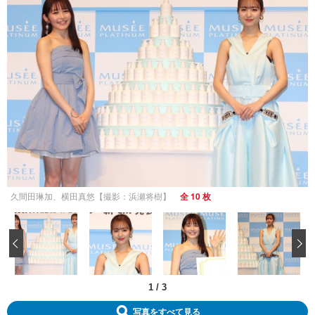
久間田琳加、横田真悠【撮影：浜瀬将樹】
全 10 枚
‹
1
/
3
写真をすべて見る