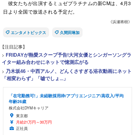
彼女たちが出演するミュゼプラチナムの新CMは、4月3
日より全国で放送される予定だ。
《浜瀬将樹》
エンタメトピックス
久間田琳加
【注目記事】
>
FRIDAYが熱愛スクープ予告!大河女優とシンガーソングラ
イター組み合わせにネットで憶測広がる
>
乃木坂46・中西アルノ、どんくさすぎる浴衣動画にネット
「相変わらず」「嘘でしょ...」
「在宅勤務可!」未経験採用枠/アプリエンジニア/高収入/平均
年齢26歳
株式会社DYMキャリア
東京都
月給21万円～30万円
正社員