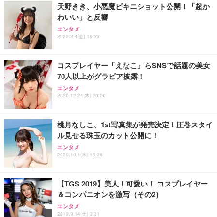
天野きき、小悪魔ビキニショット公開！「超か
わいい」と反響
エンタメ
2022.2.4(金) 19:33
コスプレイヤー「えなこ」らSNSで話題の美女
70人以上がグラビア披露！
エンタメ
2020.12.24(木) 20:00
桃月なしこ、1st写真集が発売決定！圧巻スタイ
ル見せる珠玉のカット公開に！
エンタメ
2020.10.1(木) 18:26
【TGS 2019】美人！可愛い！ コスプレイヤー
＆コンパニオンを激写（その2）
エンタメ
2019.9.14(土) 3:31