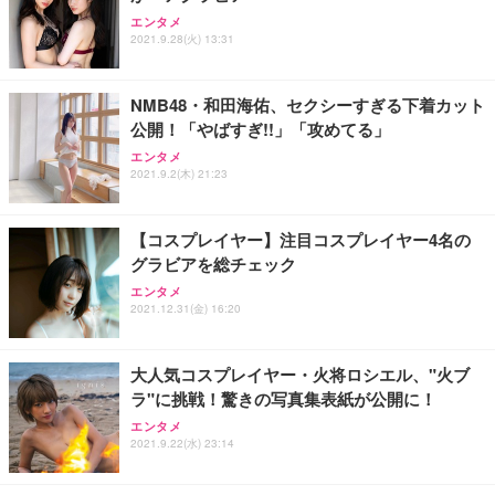
Sezlife オフィスチェア デスクチェア 疲れない テレ
【整備済み品】Dell E2724HS 27インチ 液晶モニタ
Smart Basic(スマートベーシック) 【Amazon.co.jp
エンタメ
ワーク チェア 強化バックレスト 30度ロッキング機
ー フルHD（1920×1080）VA 非光沢 HDMI/DisplayP
限定】 Smart Basic アイリスオーヤマ ペットシーツ
2021.9.28(火) 13:31
能 人間工学 椅子 腰サポート 90度跳ね上げ式アーム
ort/VGA スピーカー内蔵 高さ調整 スイベル VESA対
超厚型 お徳用 ワイド 100枚入 (x 1) (ケース販売)
レスト 3Dヘッドレスト ハンガー付き 高反発クッシ
応 ComfortView ビジネス向け
￥7,680
￥15,800
￥3,670
ョン PCチェア 通気性メッシュ ゲーミング/勉強/事
NMB48・和田海佑、セクシーすぎる下着カット
務用 おしゃれ パソコンチェア (ホワイト)
公開！「やばすぎ!!」「攻めてる」
ANDWINT オフィスチェア デスクチェア 肘なし メ
【MiniLED/24.5inch/280Hz/FHD】GRAPHT THE S
アイリスオーヤマ ペットシーツ 超厚型 お徳用 レギ
ッシュ 通気性 ランバーサポート付き 腰サポート ガ
HOOTER Gaming Monitor 24” Essential ゲーミン
エンタメ
ュラー 200枚入【Amazon.co.jp限定】
ス圧無段階昇降 360度回転 キャスター付き コンパク
グモニター QD 24.5インチ 1ms FHD 量子ドット 残
2021.9.2(木) 21:23
ト 幅52×奥行58.5×高さ84～96cm テレワーク 在宅
像低減 (3年保証 | 輝点保証 | 日本メーカー)
￥3,731
￥4,139
￥34,980
勤務 ブラック
【コスプレイヤー】注目コスプレイヤー4名の
グラビアを総チェック
エンタメ
2021.12.31(金) 16:20
大人気コスプレイヤー・火将ロシエル、"火ブ
ラ"に挑戦！驚きの写真集表紙が公開に！
エンタメ
2021.9.22(水) 23:14