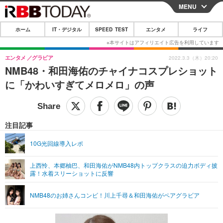
MENU
CLOSE
ホーム
IT・デジタル
SPEED TEST
エンタメ
ライフ
ホーム
IT・デジタル
エンタメ
グラビア
2022.3.3（木）20:20
NMB48・和田海佑のチャイナコスプレショット
IT・デジタルTOP
スマートフォン
SPEED TEST
に「かわいすぎてメロメロ」の声
ネタ
ガジェット・ツール
エンタメ
ショッピング
その他
エンタメTOP
映画・ドラマ
ライフ
注目記事
韓流・K-POP
韓国・芸能
ライフTOP
グルメ
リリース一覧
10G光回線導入レポ
音楽
スポーツ
ペット
ショッピング
プッシュ通知の停止方法
上西怜、本郷柚巴、和田海佑がNMB48内トップクラスの迫力ボディ披
露！水着スリーショットに反響
グラビア
ブログ
その他
ショッピング
その他
NMB48のお姉さんコンビ！川上千尋＆和田海佑がペアグラビア