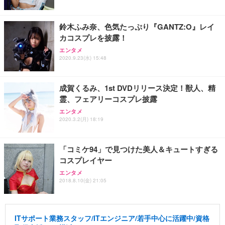
鈴木ふみ奈、色気たっぷり『GANTZ:O』レイ
カコスプレを披露！
エンタメ
2020.9.23(水) 15:48
成賀くるみ、1st DVDリリース決定！獣人、精
霊、フェアリーコスプレ披露
エンタメ
2020.3.2(月) 18:19
「コミケ94」で見つけた美人＆キュートすぎる
コスプレイヤー
エンタメ
2018.8.10(金) 21:05
ITサポート業務スタッフ/ITエンジニア/若手中心に活躍中/資格