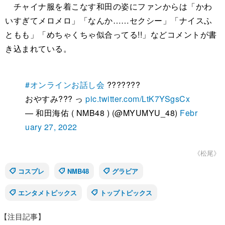
チャイナ服を着こなす和田の姿にファンからは「かわ
いすぎてメロメロ」「なんか……セクシー」「ナイスふ
ともも」「めちゃくちゃ似合ってる!!」などコメントが書
き込まれている。
#オンラインお話し会
???????
おやすみ??? っ
pic.twitter.com/LtK7YSgsCx
— 和田海佑 ( NMB48 ) (@MYUMYU_48)
Febr
uary 27, 2022
《松尾》
コスプレ
NMB48
グラビア
エンタメトピックス
トップトピックス
【注目記事】