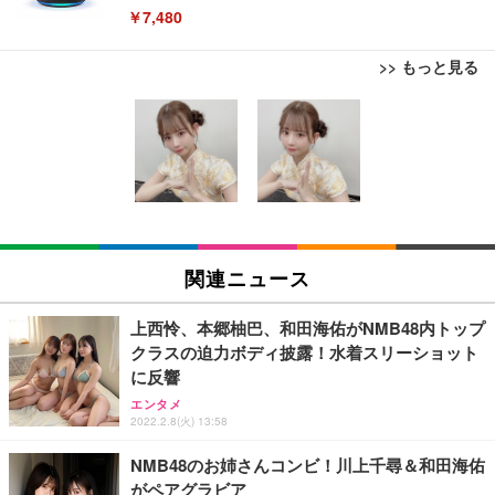
￥7,480
>> もっと見る
[EdoErgo] オフィスチェア 椅子 テレワーク 疲れな
EIZO ビジネス向けプレミアムモニター | FlexScan
Amazonベーシック ペットシーツ 薄型 レギュラー 1
い 跳ね上げ式アームレスト コンパクト 約105度ロッ
EV3240X-WT | 31.5型4K UHD・USB Type-C・ホワ
回使い捨て 無香料 ホワイト 300枚
キング pc 事務椅子 360度回転 座面昇降 強化ナイロ
イト
ン樹脂ベース 通気性メッシュ 在宅ワーク H-WY01
￥3,373
￥5,699
￥105,595
(黒網+黒枠+黒足)
EIZO ビジネス向けプレミアムモニター | FlexScan
SIHOO B100 オフィスチェア／デスクチェア メッシ
Amazonベーシック ペットシーツ 厚型 ワイド 42枚
EV2740X-WT | 27.0型4K UHD・USB Type-C・ホワ
ュチェア 人間工学 疲れない ブラック
x2袋(84枚) ホワイト(吸収面:ライトブルー)
関連ニュース
イト
￥27,999
￥3,234
￥109,572
上西怜、本郷柚巴、和田海佑がNMB48内トップ
クラスの迫力ボディ披露！水着スリーショット
Sezlife オフィスチェア デスクチェア 疲れない テレ
に反響
【純正品】27"ゲーミングモニター DualSense 充電
ネオ・ルーライフ ネオ・オムツ L 中型犬用 26枚入
ワーク チェア 強化バックレスト 30度ロッキング機
フック付き（CFI-ZDM1J）
り 単品
エンタメ
能 人間工学 椅子 腰サポート 90度跳ね上げ式アーム
2022.2.8(火) 13:58
レスト 3Dヘッドレスト ハンガー付き 高反発クッシ
￥49,979
￥1,800
￥7,680
ョン PCチェア 通気性メッシュ ゲーミング/勉強/事
NMB48のお姉さんコンビ！川上千尋＆和田海佑
務用 おしゃれ パソコンチェア (ブラック)
がペアグラビア