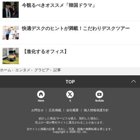
今観るべきオススメ「韓国ドラマ」
快適デスクのヒントが満載！こだわりデスクツアー
【進化するオフィス】
記事
ホーム
›
エンタメ
›
グラビア
›
TOP
Home
X
YouTube
お問合せ
広告掲載
会社概要
個人情報保護方針
紹介した商品/サービスを購入、契約した場合に、
売上の一部が弊社サイトに還元されることがあります。
当サイトに掲載の記事・見出し・写真・画像の無断転載を禁じます。
Copyright © 2026 IID, Inc.