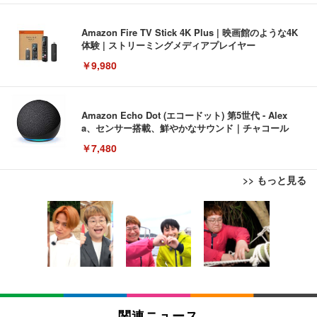
Amazon Fire TV Stick 4K Plus | 映画館のような4K
体験 | ストリーミングメディアプレイヤー
￥9,980
Amazon Echo Dot (エコードット) 第5世代 - Alex
a、センサー搭載、鮮やかなサウンド｜チャコール
￥7,480
>> もっと見る
[EdoErgo] オフィスチェア 椅子 テレワーク 疲れな
EIZO ビジネス向けプレミアムモニター | FlexScan
Amazonベーシック ペットシーツ 薄型 レギュラー 1
い 跳ね上げ式アームレスト コンパクト 約105度ロッ
EV3240X-WT | 31.5型4K UHD・USB Type-C・ホワ
回使い捨て 無香料 ホワイト 300枚
キング pc 事務椅子 360度回転 座面昇降 強化ナイロ
イト
ン樹脂ベース 通気性メッシュ 在宅ワーク H-WY01
￥3,373
￥5,699
￥105,595
(黒網+黒枠+黒足)
EIZO ビジネス向けプレミアムモニター | FlexScan
SIHOO B100 オフィスチェア／デスクチェア メッシ
Amazonベーシック ペットシーツ 厚型 ワイド 42枚
EV2740X-WT | 27.0型4K UHD・USB Type-C・ホワ
ュチェア 人間工学 疲れない ブラック
x2袋(84枚) ホワイト(吸収面:ライトブルー)
関連ニュース
イト