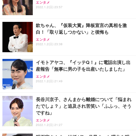
エンタメ
2022.1.2(日) 23:57
欽ちゃん、『仮装大賞』降板宣言の真相を激
白！「取り返しつかない」と後悔も
エンタメ
2022.1.2(日) 23:38
イモトアヤコ、『イッテQ！』に電話出演し出
産報告「無事に男の子を出産いたしました」
エンタメ
2022.1.2(日) 21:49
長谷川京子、さんまから離婚について「悩まれ
たでしょ？」と追及され苦笑い「ふふっ、そう
ですね」
エンタメ
2022.1.2(日) 21:27