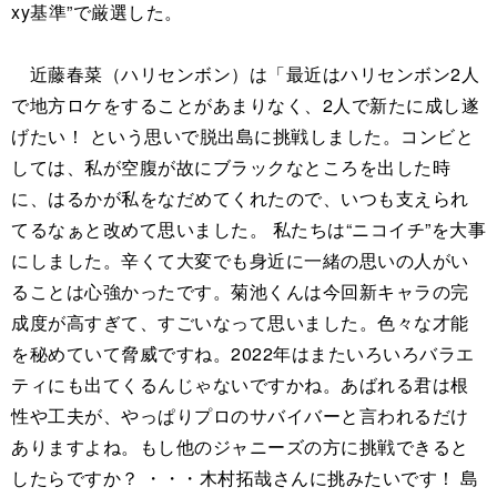
xy基準”で厳選した。
近藤春菜（ハリセンボン）は「最近はハリセンボン2人
で地方ロケをすることがあまりなく、2人で新たに成し遂
げたい！ という思いで脱出島に挑戦しました。コンビと
しては、私が空腹が故にブラックなところを出した時
に、はるかが私をなだめてくれたので、いつも支えられ
てるなぁと改めて思いました。 私たちは“ニコイチ”を大事
にしました。辛くて大変でも身近に一緒の思いの人がい
ることは心強かったです。菊池くんは今回新キャラの完
成度が高すぎて、すごいなって思いました。色々な才能
を秘めていて脅威ですね。2022年はまたいろいろバラエ
ティにも出てくるんじゃないですかね。あばれる君は根
性や工夫が、やっぱりプロのサバイバーと言われるだけ
ありますよね。もし他のジャニーズの方に挑戦できると
したらですか？ ・・・木村拓哉さんに挑みたいです！ 島