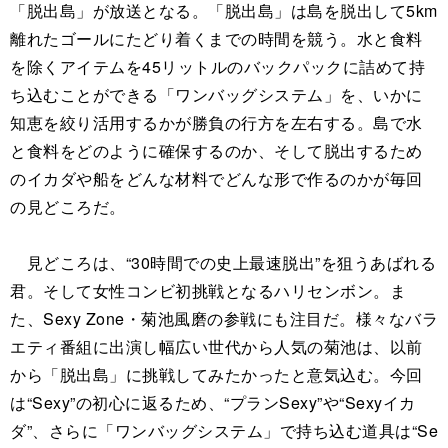
「脱出島」が放送となる。「脱出島」は島を脱出して5km
離れたゴールにたどり着くまでの時間を競う。水と食料
を除くアイテムを45リットルのバックパックに詰めて持
ち込むことができる「ワンバッグシステム」を、いかに
知恵を絞り活用するかが勝負の行方を左右する。島で水
と食料をどのように確保するのか、そして脱出するため
のイカダや船をどんな材料でどんな形で作るのかが毎回
の見どころだ。
見どころは、“30時間での史上最速脱出”を狙うあばれる
君。そして女性コンビ初挑戦となるハリセンボン。ま
た、Sexy Zone・菊池風磨の参戦にも注目だ。様々なバラ
エティ番組に出演し幅広い世代から人気の菊池は、以前
から「脱出島」に挑戦してみたかったと意気込む。今回
は“Sexy”の初心に返るため、“プランSexy”や“Sexyイカ
ダ”、さらに「ワンバッグシステム」で持ち込む道具は“Se