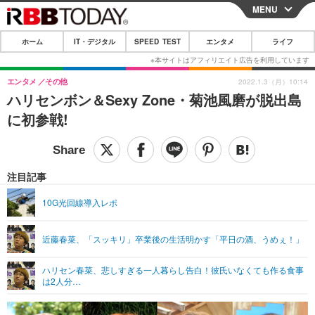
MENU
CLOSE
ホーム
IT・デジタル
SPEED TEST
エンタメ
ライフ
ホーム
IT・デジタル
エンタメ
その他
2022.1.3（月）10:14
ハリセンボン＆Sexy Zone・菊池風磨が脱出島
IT・デジタルTOP
スマートフォン
SPEED TEST
に初参戦!
ネタ
ガジェット・ツール
エンタメ
ショッピング
その他
エンタメTOP
映画・ドラマ
ライフ
注目記事
韓流・K-POP
韓国・芸能
ライフTOP
グルメ
リリース一覧
10G光回線導入レポ
音楽
スポーツ
ペット
ショッピング
プッシュ通知の停止方法
近藤春菜、「スッキリ」卒業後の生活明かす「平日の酒、うめぇ！」
グラビア
ブログ
その他
ハリセン春菜、悲しすぎる一人暮らし告白！彼氏いなくても作る食事
ショッピング
その他
は2人分…