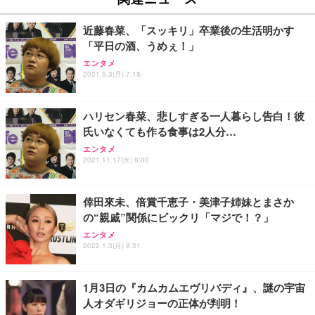
￥27,999
￥3,234
￥109,572
近藤春菜、「スッキリ」卒業後の生活明かす
「平日の酒、うめぇ！」
Sezlife オフィスチェア デスクチェア 疲れない テレ
【純正品】27"ゲーミングモニター DualSense 充電
ネオ・ルーライフ ネオ・オムツ L 中型犬用 26枚入
エンタメ
ワーク チェア 強化バックレスト 30度ロッキング機
2021.5.3(月) 7:15
フック付き（CFI-ZDM1J）
り 単品
能 人間工学 椅子 腰サポート 90度跳ね上げ式アーム
レスト 3Dヘッドレスト ハンガー付き 高反発クッシ
￥49,979
￥1,800
￥7,680
ョン PCチェア 通気性メッシュ ゲーミング/勉強/事
ハリセン春菜、悲しすぎる一人暮らし告白！彼
務用 おしゃれ パソコンチェア (ブラック)
氏いなくても作る食事は2人分…
Sezlife オフィスチェア デスクチェア 疲れない テレ
【整備済み品】Dell E2724HS 27インチ 液晶モニタ
Smart Basic(スマートベーシック) 【Amazon.co.jp
エンタメ
ワーク チェア 強化バックレスト 30度ロッキング機
ー フルHD（1920×1080）VA 非光沢 HDMI/DisplayP
限定】 Smart Basic アイリスオーヤマ ペットシーツ
2021.11.17(水) 6:00
能 人間工学 椅子 腰サポート 90度跳ね上げ式アーム
ort/VGA スピーカー内蔵 高さ調整 スイベル VESA対
超厚型 お徳用 ワイド 100枚入 (x 1) (ケース販売)
レスト 3Dヘッドレスト ハンガー付き 高反発クッシ
応 ComfortView ビジネス向け
￥7,680
￥15,800
￥3,670
ョン PCチェア 通気性メッシュ ゲーミング/勉強/事
倖田來未、倍賞千恵子・美津子姉妹とまさか
務用 おしゃれ パソコンチェア (ホワイト)
の“親戚”関係にビックリ「マジで！？」
ANDWINT オフィスチェア デスクチェア 肘なし メ
【MiniLED/24.5inch/280Hz/FHD】GRAPHT THE S
アイリスオーヤマ ペットシーツ 超厚型 お徳用 レギ
ッシュ 通気性 ランバーサポート付き 腰サポート ガ
HOOTER Gaming Monitor 24” Essential ゲーミン
エンタメ
ュラー 200枚入【Amazon.co.jp限定】
ス圧無段階昇降 360度回転 キャスター付き コンパク
グモニター QD 24.5インチ 1ms FHD 量子ドット 残
2022.1.3(月) 9:31
ト 幅52×奥行58.5×高さ84～96cm テレワーク 在宅
像低減 (3年保証 | 輝点保証 | 日本メーカー)
￥3,731
￥4,139
￥34,980
勤務 ブラック
1月3日の『カムカムエヴリバディ』、謎の宇宙
人オダギリジョーの正体が判明！