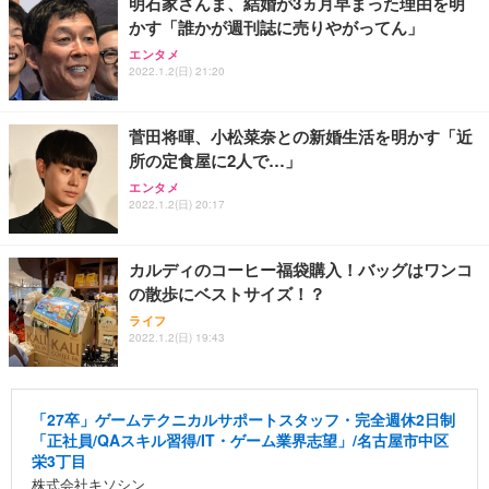
明石家さんま、結婚が3ヵ月早まった理由を明
かす「誰かが週刊誌に売りやがってん」
エンタメ
2022.1.2(日) 21:20
菅田将暉、小松菜奈との新婚生活を明かす「近
所の定食屋に2人で…」
エンタメ
2022.1.2(日) 20:17
カルディのコーヒー福袋購入！バッグはワンコ
の散歩にベストサイズ！？
ライフ
2022.1.2(日) 19:43
「27卒」ゲームテクニカルサポートスタッフ・完全週休2日制
「正社員/QAスキル習得/IT・ゲーム業界志望」/名古屋市中区
栄3丁目
株式会社キソシン