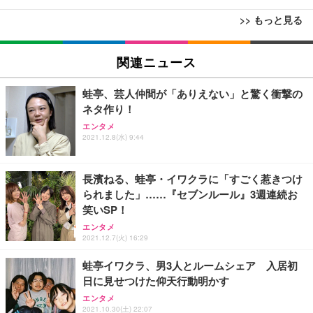
>> もっと見る
[EdoErgo] オフィスチェア 椅子 テレワーク 疲れな
EIZO ビジネス向けプレミアムモニター | FlexScan
Amazonベーシック ペットシーツ 薄型 レギュラー 1
い 跳ね上げ式アームレスト コンパクト 約105度ロッ
EV3240X-WT | 31.5型4K UHD・USB Type-C・ホワ
関連ニュース
回使い捨て 無香料 ホワイト 300枚
キング pc 事務椅子 360度回転 座面昇降 強化ナイロ
イト
ン樹脂ベース 通気性メッシュ 在宅ワーク H-WY01
￥3,373
￥5,699
￥105,595
蛙亭、芸人仲間が「ありえない」と驚く衝撃の
(黒網+黒枠+黒足)
ネタ作り！
エンタメ
EIZO ビジネス向けプレミアムモニター | FlexScan
SIHOO B100 オフィスチェア／デスクチェア メッシ
Amazonベーシック ペットシーツ 厚型 ワイド 42枚
2021.12.8(水) 9:44
EV2740X-WT | 27.0型4K UHD・USB Type-C・ホワ
ュチェア 人間工学 疲れない ブラック
x2袋(84枚) ホワイト(吸収面:ライトブルー)
イト
￥27,999
￥3,234
￥109,572
長濱ねる、蛙亭・イワクラに「すごく惹きつけ
られました」……『セブンルール』3週連続お
笑いSP！
Sezlife オフィスチェア デスクチェア 疲れない テレ
【純正品】27"ゲーミングモニター DualSense 充電
ネオ・ルーライフ ネオ・オムツ L 中型犬用 26枚入
ワーク チェア 強化バックレスト 30度ロッキング機
エンタメ
フック付き（CFI-ZDM1J）
り 単品
能 人間工学 椅子 腰サポート 90度跳ね上げ式アーム
2021.12.7(火) 16:29
レスト 3Dヘッドレスト ハンガー付き 高反発クッシ
￥49,979
￥1,800
￥7,680
ョン PCチェア 通気性メッシュ ゲーミング/勉強/事
蛙亭イワクラ、男3人とルームシェア 入居初
務用 おしゃれ パソコンチェア (ブラック)
日に見せつけた仰天行動明かす
Sezlife オフィスチェア デスクチェア 疲れない テレ
【整備済み品】Dell E2724HS 27インチ 液晶モニタ
Smart Basic(スマートベーシック) 【Amazon.co.jp
エンタメ
ワーク チェア 強化バックレスト 30度ロッキング機
ー フルHD（1920×1080）VA 非光沢 HDMI/DisplayP
限定】 Smart Basic アイリスオーヤマ ペットシーツ
2021.10.30(土) 22:07