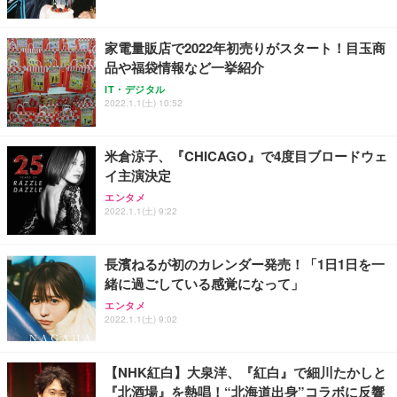
能 人間工学 椅子 腰サポート 90度跳ね上げ式アーム
ort/VGA スピーカー内蔵 高さ調整 スイベル VESA対
超厚型 お徳用 ワイド 100枚入 (x 1) (ケース販売)
レスト 3Dヘッドレスト ハンガー付き 高反発クッシ
応 ComfortView ビジネス向け
￥7,680
￥15,800
￥3,670
ョン PCチェア 通気性メッシュ ゲーミング/勉強/事
家電量販店で2022年初売りがスタート！目玉商
務用 おしゃれ パソコンチェア (ホワイト)
品や福袋情報など一挙紹介
ANDWINT オフィスチェア デスクチェア 肘なし メ
【MiniLED/24.5inch/280Hz/FHD】GRAPHT THE S
アイリスオーヤマ ペットシーツ 超厚型 お徳用 レギ
IT・デジタル
ッシュ 通気性 ランバーサポート付き 腰サポート ガ
HOOTER Gaming Monitor 24” Essential ゲーミン
ュラー 200枚入【Amazon.co.jp限定】
2022.1.1(土) 10:52
ス圧無段階昇降 360度回転 キャスター付き コンパク
グモニター QD 24.5インチ 1ms FHD 量子ドット 残
ト 幅52×奥行58.5×高さ84～96cm テレワーク 在宅
像低減 (3年保証 | 輝点保証 | 日本メーカー)
￥3,731
￥4,139
￥34,980
勤務 ブラック
米倉涼子、『CHICAGO』で4度目ブロードウェ
イ主演決定
エンタメ
2022.1.1(土) 9:22
長濱ねるが初のカレンダー発売！「1日1日を一
緒に過ごしている感覚になって」
エンタメ
2022.1.1(土) 9:02
【NHK紅白】大泉洋、『紅白』で細川たかしと
『北酒場』を熱唱！“北海道出身”コラボに反響