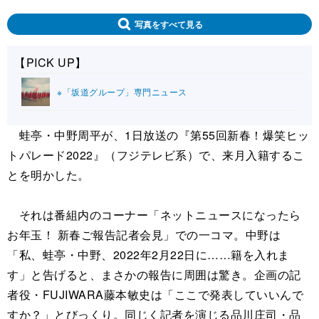
写真をすべて見る
【PICK UP】
※「坂道グループ」専門ニュース
蛙亭・中野周平が、1日放送の『第55回新春！爆笑ヒッ
トパレード2022』（フジテレビ系）で、来月入籍するこ
とを明かした。
それは番組内のコーナー「ネットニュースになったら
お年玉！ 新春ご報告記者会見」での一コマ。中野は
「私、蛙亭・中野、2022年2月22日に……籍を入れま
す」と告げると、まさかの報告に周囲は驚き。企画の記
者役・FUJIWARA藤本敏史は「ここで発表していいんで
すか？」とびっくり。同じく記者を演じる品川庄司・品