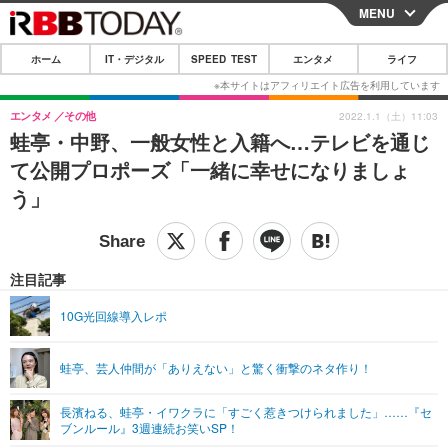
MENU
CLOSE
ホーム
IT・デジタル
SPEED TEST
エンタメ
ライフ
ホーム
IT・デジタル
エンタメ
その他
2022.1.1（土）11:03
蛙亭・中野、一般女性と入籍へ…テレビを通じ
IT・デジタルTOP
スマートフォン
SPEED TEST
て公開プロポーズ「一緒に幸せになりましょ
ネタ
ガジェット・ツール
う」
エンタメ
ショッピング
その他
エンタメTOP
映画・ドラマ
ライフ
韓流・K-POP
韓国・芸能
注目記事
ライフTOP
グルメ
リリース一覧
音楽
スポーツ
10G光回線導入レポ
ペット
ショッピング
プッシュ通知の停止方法
グラビア
ブログ
その他
蛙亭、芸人仲間が「ありえない」と驚く衝撃のネタ作り！
ショッピング
その他
長濱ねる、蛙亭・イワクラに「すごく惹きつけられました」……『セ
ブンルール』3週連続お笑いSP！