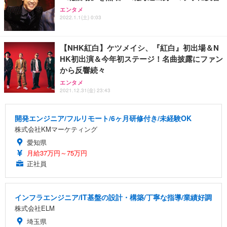
エンタメ
2022.1.1(土) 0:03
【NHK紅白】ケツメイシ、『紅白』初出場＆N
HK初出演＆今年初ステージ！名曲披露にファン
から反響続々
エンタメ
2021.12.31(金) 23:43
開発エンジニア/フルリモート/6ヶ月研修付き/未経験OK
株式会社KMマーケティング
愛知県
月給37万円～75万円
正社員
インフラエンジニア/IT基盤の設計・構築/丁寧な指導/業績好調
株式会社ELM
埼玉県