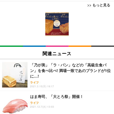
>> もっと見る
[EdoErgo] オフィスチェア 椅子 テレワーク 疲れな
EIZO ビジネス向けプレミアムモニター | FlexScan
Amazonベーシック ペットシーツ 薄型 レギュラー 1
い 跳ね上げ式アームレスト コンパクト 約105度ロッ
EV3240X-WT | 31.5型4K UHD・USB Type-C・ホワ
回使い捨て 無香料 ホワイト 300枚
キング pc 事務椅子 360度回転 座面昇降 強化ナイロ
イト
ン樹脂ベース 通気性メッシュ 在宅ワーク H-WY01
￥3,373
￥5,699
￥105,595
(黒網+黒枠+黒足)
EIZO ビジネス向けプレミアムモニター | FlexScan
SIHOO B100 オフィスチェア／デスクチェア メッシ
Amazonベーシック ペットシーツ 厚型 ワイド 42枚
EV2740X-WT | 27.0型4K UHD・USB Type-C・ホワ
ュチェア 人間工学 疲れない ブラック
x2袋(84枚) ホワイト(吸収面:ライトブルー)
関連ニュース
イト
￥27,999
￥3,234
￥109,572
「乃が美」「ラ・パン」などの「高級生食パ
ン」を食べ比べ! 満場一致であのブランドが1位
Sezlife オフィスチェア デスクチェア 疲れない テレ
に…!
【純正品】27"ゲーミングモニター DualSense 充電
ネオ・ルーライフ ネオ・オムツ L 中型犬用 26枚入
ワーク チェア 強化バックレスト 30度ロッキング機
フック付き（CFI-ZDM1J）
り 単品
ライフ
能 人間工学 椅子 腰サポート 90度跳ね上げ式アーム
2021.3.15(月) 19:17
レスト 3Dヘッドレスト ハンガー付き 高反発クッシ
￥49,979
￥1,800
￥7,680
ョン PCチェア 通気性メッシュ ゲーミング/勉強/事
はま寿司、「大とろ祭」開催！
務用 おしゃれ パソコンチェア (ブラック)
ライフ
Sezlife オフィスチェア デスクチェア 疲れない テレ
【整備済み品】Dell E2724HS 27インチ 液晶モニタ
Smart Basic(スマートベーシック) 【Amazon.co.jp
2021.12.7(火) 13:03
ワーク チェア 強化バックレスト 30度ロッキング機
ー フルHD（1920×1080）VA 非光沢 HDMI/DisplayP
限定】 Smart Basic アイリスオーヤマ ペットシーツ
能 人間工学 椅子 腰サポート 90度跳ね上げ式アーム
ort/VGA スピーカー内蔵 高さ調整 スイベル VESA対
超厚型 お徳用 ワイド 100枚入 (x 1) (ケース販売)