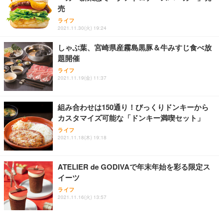
売
ライフ
2021.11.30(火) 19:24
しゃぶ葉、宮崎県産霧島黒豚＆牛みすじ食べ放
題開催
ライフ
2021.11.19(金) 11:37
組み合わせは150通り！びっくりドンキーから
カスタマイズ可能な「ドンキー満喫セット」
ライフ
2021.11.18(木) 19:18
ATELIER de GODIVAで年末年始を彩る限定ス
イーツ
ライフ
2021.11.16(火) 13:57