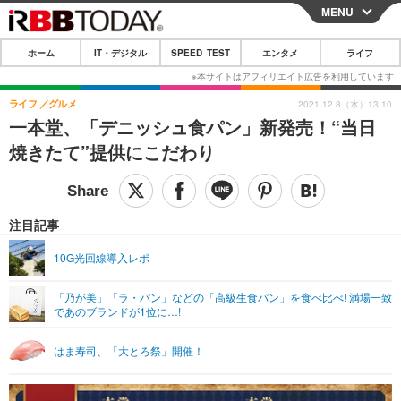
MENU
CLOSE
ホーム
IT・デジタル
SPEED TEST
エンタメ
ライフ
ホーム
IT・デジタル
ライフ
グルメ
2021.12.8（水）13:10
一本堂、「デニッシュ食パン」新発売！“当日
IT・デジタルTOP
スマートフォン
SPEED TEST
焼きたて”提供にこだわり
ネタ
ガジェット・ツール
エンタメ
ショッピング
その他
エンタメTOP
映画・ドラマ
ライフ
注目記事
韓流・K-POP
韓国・芸能
ライフTOP
グルメ
リリース一覧
10G光回線導入レポ
音楽
スポーツ
ペット
ショッピング
プッシュ通知の停止方法
「乃が美」「ラ・パン」などの「高級生食パン」を食べ比べ! 満場一致
であのブランドが1位に…!
グラビア
ブログ
その他
ショッピング
その他
はま寿司、「大とろ祭」開催！