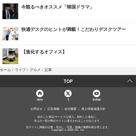
今観るべきオススメ「韓国ドラマ」
快適デスクのヒントが満載！こだわりデスクツアー
【進化するオフィス】
記事
ホーム
›
ライフ
›
グルメ
›
TOP
Home
X
YouTube
お問合せ
広告掲載
会社概要
個人情報保護方針
紹介した商品/サービスを購入、契約した場合に、
売上の一部が弊社サイトに還元されることがあります。
当サイトに掲載の記事・見出し・写真・画像の無断転載を禁じます。
Copyright © 2026 IID, Inc.