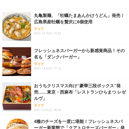
レスト 3Dヘッドレスト ハンガー付き 高反発クッシ
応 ComfortView ビジネス向け
￥7,680
￥15,800
￥3,670
ョン PCチェア 通気性メッシュ ゲーミング/勉強/事
丸亀製麺、「牡蠣たまあんかけうどん」発売！
務用 おしゃれ パソコンチェア (ホワイト)
広島県産牡蠣を贅沢に6個使用
ANDWINT オフィスチェア デスクチェア 肘なし メ
【MiniLED/24.5inch/280Hz/FHD】GRAPHT THE S
アイリスオーヤマ ペットシーツ 超厚型 お徳用 レギ
ッシュ 通気性 ランバーサポート付き 腰サポート ガ
HOOTER Gaming Monitor 24” Essential ゲーミン
ライフ
ュラー 200枚入【Amazon.co.jp限定】
ス圧無段階昇降 360度回転 キャスター付き コンパク
グモニター QD 24.5インチ 1ms FHD 量子ドット 残
2021.12.7(火) 10:34
ト 幅52×奥行58.5×高さ84～96cm テレワーク 在宅
像低減 (3年保証 | 輝点保証 | 日本メーカー)
￥3,731
￥4,139
￥34,980
勤務 ブラック
フレッシュネスバーガーから新感覚商品！その
名も「ダンクバーガー」
ライフ
2021.12.6(月) 17:12
おうちクリスマス向け“豪華三段ボックス”発
売……東京・西麻布「レストランひらまつ レゼ
ルヴ」
ライフ
2021.12.4(土) 18:45
4種のチーズを一度に堪能！フレッシュネスバ
ーガー新業態で「クアトロチーズバーガー」発