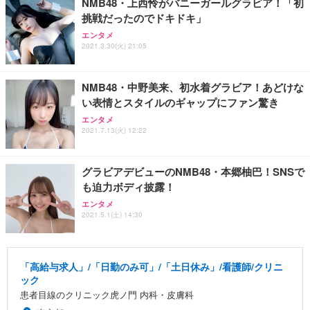
NMB48・上西怜がバニーガールグラビア！「初
挑戦だったのでドキドキ」
エンタメ
2021.3.30(火) 21:05
NMB48・中野美来、初水着グラビア！あどけな
い表情とスタイルのギャップにファン驚き
エンタメ
2021.7.13(火) 12:22
グラビアデビューのNMB48・本郷柚巴！SNSで
も迫力ボディ披露！
エンタメ
2021.5.1(土) 14:30
「高給与求人」/「日勤のみ可」/「土日休み」/看護師/クリニ
ック
患者目線のクリニック虎ノ門 内科・皮膚科