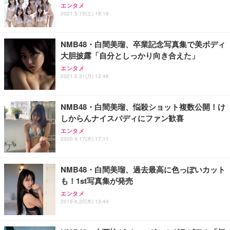
エンタメ
2021.5.15(土) 18:19
NMB48・白間美瑠、卒業記念写真集で美ボディ
大胆披露「自分としっかり向き合えた」
エンタメ
2021.5.31(月) 12:48
NMB48・白間美瑠、悩殺ショット複数公開！け
しからんナイスバディにファン歓喜
エンタメ
2020.9.17(木) 17:11
NMB48・白間美瑠、過去最高に色っぽいカット
も！1st写真集が発売
エンタメ
2019.6.20(木) 13:44