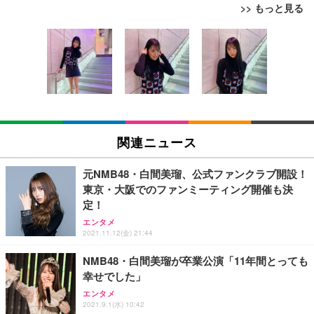
>> もっと見る
[EdoErgo] オフィスチェア 椅子 テレワーク 疲れな
EIZO ビジネス向けプレミアムモニター | FlexScan
Amazonベーシック ペットシーツ 薄型 レギュラー 1
い 跳ね上げ式アームレスト コンパクト 約105度ロッ
EV3240X-WT | 31.5型4K UHD・USB Type-C・ホワ
回使い捨て 無香料 ホワイト 300枚
キング pc 事務椅子 360度回転 座面昇降 強化ナイロ
イト
ン樹脂ベース 通気性メッシュ 在宅ワーク H-WY01
￥3,373
￥5,699
￥105,595
(黒網+黒枠+黒足)
EIZO ビジネス向けプレミアムモニター | FlexScan
SIHOO B100 オフィスチェア／デスクチェア メッシ
Amazonベーシック ペットシーツ 厚型 ワイド 42枚
EV2740X-WT | 27.0型4K UHD・USB Type-C・ホワ
ュチェア 人間工学 疲れない ブラック
x2袋(84枚) ホワイト(吸収面:ライトブルー)
関連ニュース
イト
￥27,999
￥3,234
￥109,572
元NMB48・白間美瑠、公式ファンクラブ開設！
東京・大阪でのファンミーティング開催も決
Sezlife オフィスチェア デスクチェア 疲れない テレ
定！
【純正品】27"ゲーミングモニター DualSense 充電
ネオ・ルーライフ ネオ・オムツ L 中型犬用 26枚入
ワーク チェア 強化バックレスト 30度ロッキング機
フック付き（CFI-ZDM1J）
り 単品
エンタメ
能 人間工学 椅子 腰サポート 90度跳ね上げ式アーム
2021.11.12(金) 21:44
レスト 3Dヘッドレスト ハンガー付き 高反発クッシ
￥49,979
￥1,800
￥7,680
ョン PCチェア 通気性メッシュ ゲーミング/勉強/事
NMB48・白間美瑠が卒業公演「11年間とっても
務用 おしゃれ パソコンチェア (ブラック)
幸せでした」
Sezlife オフィスチェア デスクチェア 疲れない テレ
【整備済み品】Dell E2724HS 27インチ 液晶モニタ
Smart Basic(スマートベーシック) 【Amazon.co.jp
ワーク チェア 強化バックレスト 30度ロッキング機
ー フルHD（1920×1080）VA 非光沢 HDMI/DisplayP
限定】 Smart Basic アイリスオーヤマ ペットシーツ
エンタメ
2021.9.1(水) 10:42
能 人間工学 椅子 腰サポート 90度跳ね上げ式アーム
ort/VGA スピーカー内蔵 高さ調整 スイベル VESA対
超厚型 お徳用 ワイド 100枚入 (x 1) (ケース販売)