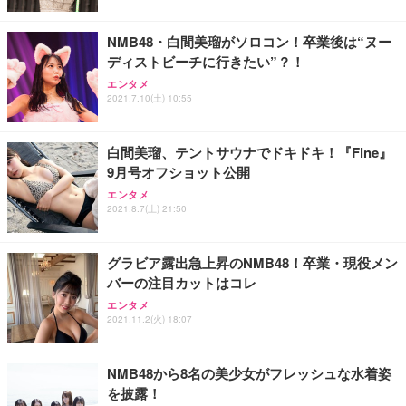
レスト 3Dヘッドレスト ハンガー付き 高反発クッシ
応 ComfortView ビジネス向け
￥7,680
￥15,800
￥3,670
ョン PCチェア 通気性メッシュ ゲーミング/勉強/事
務用 おしゃれ パソコンチェア (ホワイト)
NMB48・白間美瑠がソロコン！卒業後は“ヌー
ディストビーチに行きたい”？！
ANDWINT オフィスチェア デスクチェア 肘なし メ
【MiniLED/24.5inch/280Hz/FHD】GRAPHT THE S
アイリスオーヤマ ペットシーツ 超厚型 お徳用 レギ
ッシュ 通気性 ランバーサポート付き 腰サポート ガ
HOOTER Gaming Monitor 24” Essential ゲーミン
エンタメ
ュラー 200枚入【Amazon.co.jp限定】
ス圧無段階昇降 360度回転 キャスター付き コンパク
グモニター QD 24.5インチ 1ms FHD 量子ドット 残
2021.7.10(土) 10:55
ト 幅52×奥行58.5×高さ84～96cm テレワーク 在宅
像低減 (3年保証 | 輝点保証 | 日本メーカー)
￥3,731
￥4,139
￥34,980
勤務 ブラック
白間美瑠、テントサウナでドキドキ！『Fine』
9月号オフショット公開
エンタメ
2021.8.7(土) 21:50
グラビア露出急上昇のNMB48！卒業・現役メン
バーの注目カットはコレ
エンタメ
2021.11.2(火) 18:07
NMB48から8名の美少女がフレッシュな水着姿
を披露！