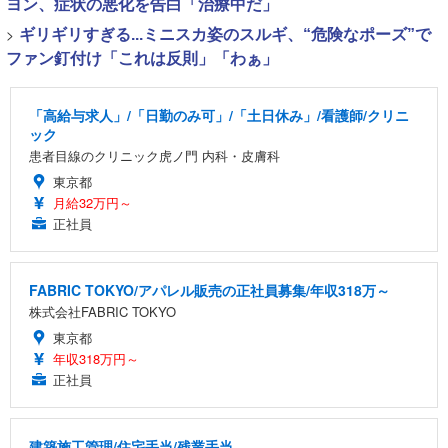
ヨン、症状の悪化を告白「治療中だ」
>
ギリギリすぎる...ミニスカ姿のスルギ、“危険なポーズ”で
ファン釘付け「これは反則」「わぁ」
「高給与求人」/「日勤のみ可」/「土日休み」/看護師/クリニ
ック
患者目線のクリニック虎ノ門 内科・皮膚科
東京都
月給32万円～
正社員
FABRIC TOKYO/アパレル販売の正社員募集/年収318万～
株式会社FABRIC TOKYO
東京都
年収318万円～
正社員
建築施工管理/住宅手当/残業手当