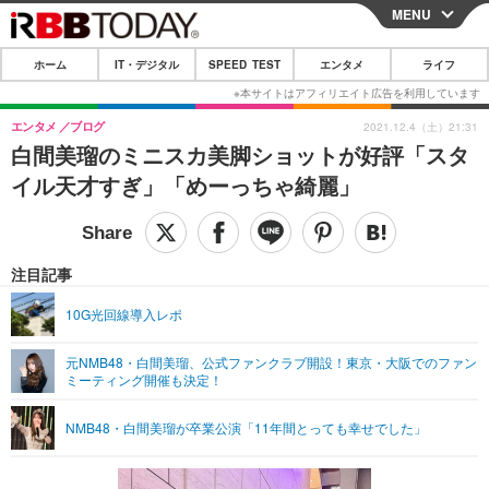
MENU
CLOSE
ホーム
IT・デジタル
SPEED TEST
エンタメ
ライフ
ホーム
IT・デジタル
エンタメ
ブログ
2021.12.4（土）21:31
白間美瑠のミニスカ美脚ショットが好評「スタ
IT・デジタルTOP
スマートフォン
SPEED TEST
イル天才すぎ」「めーっちゃ綺麗」
ネタ
ガジェット・ツール
エンタメ
ショッピング
その他
エンタメTOP
映画・ドラマ
ライフ
注目記事
韓流・K-POP
韓国・芸能
ライフTOP
グルメ
リリース一覧
10G光回線導入レポ
音楽
スポーツ
ペット
ショッピング
プッシュ通知の停止方法
元NMB48・白間美瑠、公式ファンクラブ開設！東京・大阪でのファン
ミーティング開催も決定！
グラビア
ブログ
その他
ショッピング
その他
NMB48・白間美瑠が卒業公演「11年間とっても幸せでした」