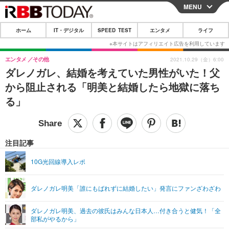
MENU
CLOSE
ホーム
IT・デジタル
SPEED TEST
エンタメ
ライフ
ホーム
IT・デジタル
エンタメ
その他
2021.10.29（金）6:00
ダレノガレ、結婚を考えていた男性がいた！父
IT・デジタルTOP
スマートフォン
SPEED TEST
から阻止される「明美と結婚したら地獄に落ち
ネタ
ガジェット・ツール
る」
エンタメ
ショッピング
その他
エンタメTOP
映画・ドラマ
ライフ
韓流・K-POP
韓国・芸能
注目記事
ライフTOP
グルメ
リリース一覧
音楽
スポーツ
10G光回線導入レポ
ペット
ショッピング
プッシュ通知の停止方法
グラビア
ブログ
その他
ダレノガレ明美「誰にもばれずに結婚したい」発言にファンざわざわ
ショッピング
その他
ダレノガレ明美、過去の彼氏はみんな日本人…付き合うと健気！「全
部私がやるから」