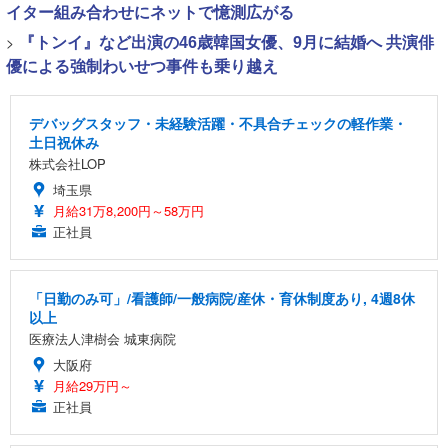
イター組み合わせにネットで憶測広がる
>
『トンイ』など出演の46歳韓国女優、9月に結婚へ 共演俳
優による強制わいせつ事件も乗り越え
デバッグスタッフ・未経験活躍・不具合チェックの軽作業・
土日祝休み
株式会社LOP
埼玉県
月給31万8,200円～58万円
正社員
「日勤のみ可」/看護師/一般病院/産休・育休制度あり, 4週8休
以上
医療法人津樹会 城東病院
大阪府
月給29万円～
正社員