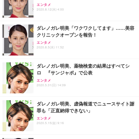
Sezlife オフィスチェア デスクチェア 疲れない テレ
【整備済み品】Dell E2724HS 27インチ 液晶モニタ
Smart Basic(スマートベーシック) 【Amazon.co.jp
エンタメ
ワーク チェア 強化バックレスト 30度ロッキング機
ー フルHD（1920×1080）VA 非光沢 HDMI/DisplayP
限定】 Smart Basic アイリスオーヤマ ペットシーツ
2020.8.12(水) 4:00
能 人間工学 椅子 腰サポート 90度跳ね上げ式アーム
ort/VGA スピーカー内蔵 高さ調整 スイベル VESA対
超厚型 お徳用 ワイド 100枚入 (x 1) (ケース販売)
レスト 3Dヘッドレスト ハンガー付き 高反発クッシ
応 ComfortView ビジネス向け
￥7,680
￥15,800
￥3,670
ョン PCチェア 通気性メッシュ ゲーミング/勉強/事
ダレノガレ明美「ワクワクしてます」……美容
務用 おしゃれ パソコンチェア (ホワイト)
クリニックオープンを報告！
ANDWINT オフィスチェア デスクチェア 肘なし メ
【MiniLED/24.5inch/280Hz/FHD】GRAPHT THE S
アイリスオーヤマ ペットシーツ 超厚型 お徳用 レギ
ッシュ 通気性 ランバーサポート付き 腰サポート ガ
HOOTER Gaming Monitor 24” Essential ゲーミン
エンタメ
ュラー 200枚入【Amazon.co.jp限定】
ス圧無段階昇降 360度回転 キャスター付き コンパク
グモニター QD 24.5インチ 1ms FHD 量子ドット 残
2020.8.5(水) 11:52
ト 幅52×奥行58.5×高さ84～96cm テレワーク 在宅
像低減 (3年保証 | 輝点保証 | 日本メーカー)
￥3,731
￥4,139
￥34,980
勤務 ブラック
ダレノガレ明美、薬物検査の結果はすべてシ
ロ 『サンジャポ』で公表
エンタメ
2020.5.31(日) 14:09
ダレノガレ明美、虚偽報道でニュースサイト謝
罪も「正直納得できない」
エンタメ
2020.5.15(金) 9:16