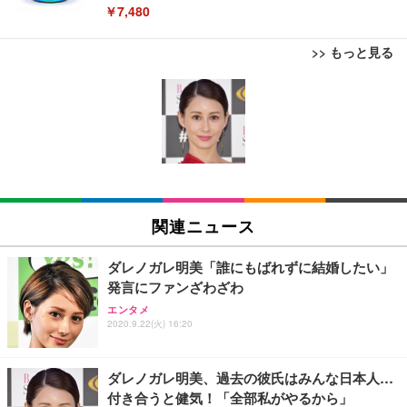
￥7,480
>> もっと見る
[EdoErgo] オフィスチェア 椅子 テレワーク 疲れな
EIZO ビジネス向けプレミアムモニター | FlexScan
Amazonベーシック ペットシーツ 薄型 レギュラー 1
い 跳ね上げ式アームレスト コンパクト 約105度ロッ
EV3240X-WT | 31.5型4K UHD・USB Type-C・ホワ
回使い捨て 無香料 ホワイト 300枚
キング pc 事務椅子 360度回転 座面昇降 強化ナイロ
イト
ン樹脂ベース 通気性メッシュ 在宅ワーク H-WY01
￥3,373
￥5,699
￥105,595
(黒網+黒枠+黒足)
EIZO ビジネス向けプレミアムモニター | FlexScan
SIHOO B100 オフィスチェア／デスクチェア メッシ
Amazonベーシック ペットシーツ 厚型 ワイド 42枚
EV2740X-WT | 27.0型4K UHD・USB Type-C・ホワ
ュチェア 人間工学 疲れない ブラック
x2袋(84枚) ホワイト(吸収面:ライトブルー)
関連ニュース
イト
￥27,999
￥3,234
￥109,572
ダレノガレ明美「誰にもばれずに結婚したい」
発言にファンざわざわ
Sezlife オフィスチェア デスクチェア 疲れない テレ
【純正品】27"ゲーミングモニター DualSense 充電
ネオ・ルーライフ ネオ・オムツ L 中型犬用 26枚入
エンタメ
ワーク チェア 強化バックレスト 30度ロッキング機
2020.9.22(火) 16:20
フック付き（CFI-ZDM1J）
り 単品
能 人間工学 椅子 腰サポート 90度跳ね上げ式アーム
レスト 3Dヘッドレスト ハンガー付き 高反発クッシ
￥49,979
￥1,800
￥7,680
ョン PCチェア 通気性メッシュ ゲーミング/勉強/事
ダレノガレ明美、過去の彼氏はみんな日本人…
務用 おしゃれ パソコンチェア (ブラック)
付き合うと健気！「全部私がやるから」