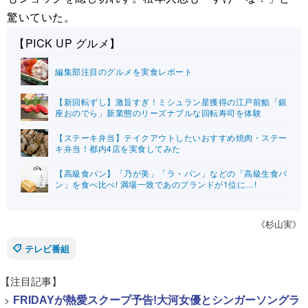
驚いていた。
【PICK UP グルメ】
編集部注目のグルメを実食レポート
【新回転ずし】激旨すぎ！ミシュラン星獲得の江戸前鮨「銀
座おのでら」新業態のリーズナブルな回転寿司を体験
【ステーキ弁当】テイクアウトしたいおすすめ焼肉・ステー
キ弁当！都内4店を実食してみた
【高級食パン】「乃が美」「ラ・パン」などの「高級生食パ
ン」を食べ比べ! 満場一致であのブランドが1位に…!
《杉山実》
テレビ番組
【注目記事】
>
FRIDAYが熱愛スクープ予告!大河女優とシンガーソングラ