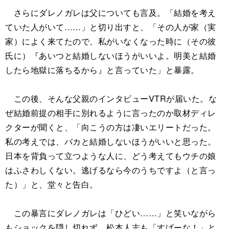
さらにダレノガレは父についても言及。「結婚を考え
ていた人がいて……」と切り出すと、「その人が家（実
家）によく来てたので、私がいなくなった時に（その彼
氏に）『あいつと結婚しないほうがいいよ。明美と結婚
したら地獄に落ちるから』と言っていた」と暴露。
この後、そんな父親のインタビューVTRが届いた。な
ぜ結婚前提の相手に別れるように言ったのか取材ディレ
クターが聞くと、「向こうの方は凄いエリートだった。
私の考えでは、バカと結婚しないほうがいいと思った。
日本を背負って立つような人に、どう考えてもウチの娘
はふさわしくない。逃げるなら今のうちですよ（と言っ
た）」と、堂々と告白。
この暴言にダレノガレは「ひどい……」と笑いながら
もショックを隠し切れず。松本人志も「すげーな！」と