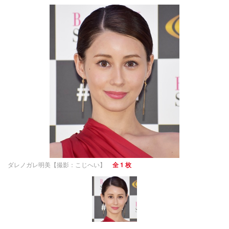
ダレノガレ明美【撮影：こじへい】
全 1 枚