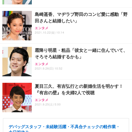
島崎遥香、マヂラブ野田のコンビ愛に感動「野
田さんと結婚したい」
エンタメ
2021.10.22(金) 10:14
霜降り明星・粗品「彼女と一緒に住んでいて、
そろそろ結婚するかも」
エンタメ
2021.9.26(日) 10:52
夏目三久、有吉弘行との新婚生活を明かす！
『有吉の壁』を夫婦2人で視聴
エンタメ
2021.9.25(土) 5:00
デバッグスタッフ・未経験活躍・不具合チェックの軽作業・
土日祝休み