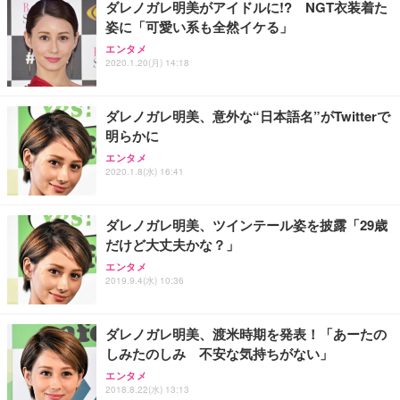
ダレノガレ明美がアイドルに!? NGT衣装着た
姿に「可愛い系も全然イケる」
エンタメ
2020.1.20(月) 14:18
ダレノガレ明美、意外な“日本語名”がTwitterで
明らかに
エンタメ
2020.1.8(水) 16:41
ダレノガレ明美、ツインテール姿を披露「29歳
だけど大丈夫かな？」
エンタメ
2019.9.4(水) 10:36
ダレノガレ明美、渡米時期を発表！「あーたの
しみたのしみ 不安な気持ちがない」
エンタメ
2018.8.22(水) 13:13