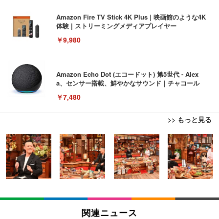
Amazon Fire TV Stick 4K Plus | 映画館のような4K
体験 | ストリーミングメディアプレイヤー
￥9,980
Amazon Echo Dot (エコードット) 第5世代 - Alex
a、センサー搭載、鮮やかなサウンド｜チャコール
￥7,480
>> もっと見る
[EdoErgo] オフィスチェア 椅子 テレワーク 疲れな
EIZO ビジネス向けプレミアムモニター | FlexScan
Amazonベーシック ペットシーツ 薄型 レギュラー 1
い 跳ね上げ式アームレスト コンパクト 約105度ロッ
EV3240X-WT | 31.5型4K UHD・USB Type-C・ホワ
回使い捨て 無香料 ホワイト 300枚
キング pc 事務椅子 360度回転 座面昇降 強化ナイロ
イト
ン樹脂ベース 通気性メッシュ 在宅ワーク H-WY01
￥3,373
￥5,699
￥105,595
(黒網+黒枠+黒足)
EIZO ビジネス向けプレミアムモニター | FlexScan
SIHOO B100 オフィスチェア／デスクチェア メッシ
Amazonベーシック ペットシーツ 厚型 ワイド 42枚
EV2740X-WT | 27.0型4K UHD・USB Type-C・ホワ
ュチェア 人間工学 疲れない ブラック
x2袋(84枚) ホワイト(吸収面:ライトブルー)
関連ニュース
イト