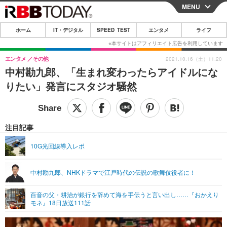
MENU
CLOSE
ホーム
IT・デジタル
SPEED TEST
エンタメ
ライフ
ホーム
IT・デジタル
エンタメ
その他
2021.10.16（土）11:20
中村勘九郎、「生まれ変わったらアイドルにな
IT・デジタルTOP
スマートフォン
SPEED TEST
りたい」発言にスタジオ騒然
ネタ
ガジェット・ツール
エンタメ
ショッピング
その他
エンタメTOP
映画・ドラマ
ライフ
注目記事
韓流・K-POP
韓国・芸能
ライフTOP
グルメ
リリース一覧
10G光回線導入レポ
音楽
スポーツ
ペット
ショッピング
プッシュ通知の停止方法
中村勘九郎、NHKドラマで江戸時代の伝説の歌舞伎役者に！
グラビア
ブログ
その他
百音の父・耕治が銀行を辞めて海を手伝うと言い出し……『おかえり
ショッピング
その他
モネ』18日放送111話