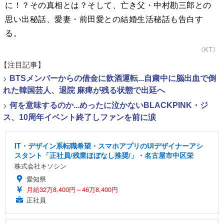
に！？その真相とは？そして、亡き父・中村勘三郎との
思い出秘話、愛妻・前田愛との結婚生活秘話も告白す
る。
《KT》
【注目記事】
>
BTSメンバーからの借金に飲酒運転...自粛中に脳出血で倒
れた韓国芸人、退院 麻痺が残る状態で出廷へ
>
何を意味するのか...めったに泣かないBLACKPINK・ジ
ス、10周年イベント終了しファンを前に涙
IT・デザイン系転職希望・スマホアプリのUIデザイナーアシ
スタント「正社員/残業ほぼなし推奨/」・名古屋市中区栄
株式会社キソシン
愛知県
月給32万8,400円～46万8,400円
正社員