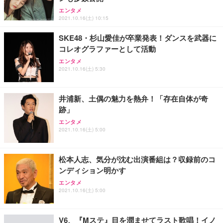
エンタメ
2021.10.16(土) 10:15
SKE48・杉山愛佳が卒業発表！ダンスを武器に
コレオグラファーとして活動
エンタメ
2021.10.16(土) 5:30
井浦新、土偶の魅力を熱弁！「存在自体が奇
跡」
エンタメ
2021.10.16(土) 5:00
松本人志、気分が沈む出演番組は？収録前のコ
ンディション明かす
エンタメ
2021.10.16(土) 5:00
V6、『Mステ』目を潤ませてラスト歌唱！イノ