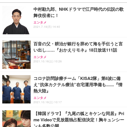
￥27,999
￥3,234
￥109,572
中村勘九郎、NHKドラマで江戸時代の伝説の歌
舞伎役者に！
Sezlife オフィスチェア デスクチェア 疲れない テレ
【純正品】27"ゲーミングモニター DualSense 充電
ネオ・ルーライフ ネオ・オムツ L 中型犬用 26枚入
エンタメ
ワーク チェア 強化バックレスト 30度ロッキング機
2021.7.19(月) 14:40
フック付き（CFI-ZDM1J）
り 単品
能 人間工学 椅子 腰サポート 90度跳ね上げ式アーム
レスト 3Dヘッドレスト ハンガー付き 高反発クッシ
￥49,979
￥1,800
￥7,680
ョン PCチェア 通気性メッシュ ゲーミング/勉強/事
百音の父・耕治が銀行を辞めて海を手伝うと言
務用 おしゃれ パソコンチェア (ブラック)
い出し……『おかえりモネ』18日放送111話
Sezlife オフィスチェア デスクチェア 疲れない テレ
【整備済み品】Dell E2724HS 27インチ 液晶モニタ
Smart Basic(スマートベーシック) 【Amazon.co.jp
エンタメ
ワーク チェア 強化バックレスト 30度ロッキング機
ー フルHD（1920×1080）VA 非光沢 HDMI/DisplayP
限定】 Smart Basic アイリスオーヤマ ペットシーツ
2021.10.16(土) 10:26
能 人間工学 椅子 腰サポート 90度跳ね上げ式アーム
ort/VGA スピーカー内蔵 高さ調整 スイベル VESA対
超厚型 お徳用 ワイド 100枚入 (x 1) (ケース販売)
レスト 3Dヘッドレスト ハンガー付き 高反発クッシ
応 ComfortView ビジネス向け
￥7,680
￥15,800
￥3,670
ョン PCチェア 通気性メッシュ ゲーミング/勉強/事
コロナ訪問診療チーム「KISA2隊」第6波に備
務用 おしゃれ パソコンチェア (ホワイト)
え“抗体カクテル療法”在宅運用準備も.......『情
ANDWINT オフィスチェア デスクチェア 肘なし メ
【MiniLED/24.5inch/280Hz/FHD】GRAPHT THE S
アイリスオーヤマ ペットシーツ 超厚型 お徳用 レギ
熱大陸』
ッシュ 通気性 ランバーサポート付き 腰サポート ガ
HOOTER Gaming Monitor 24” Essential ゲーミン
ュラー 200枚入【Amazon.co.jp限定】
ス圧無段階昇降 360度回転 キャスター付き コンパク
グモニター QD 24.5インチ 1ms FHD 量子ドット 残
エンタメ
ト 幅52×奥行58.5×高さ84～96cm テレワーク 在宅
像低減 (3年保証 | 輝点保証 | 日本メーカー)
￥3,731
2021.10.16(土) 10:17
￥4,139
￥34,980
勤務 ブラック
【韓国ドラマ】『九尾の狐とキケンな同居』Pri
me Videoで見放題独占配信決定！胸キュンシー
ンも多数公開