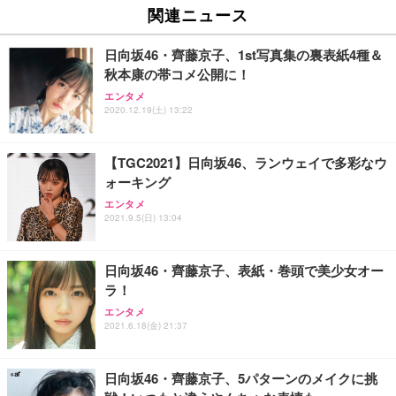
EV2740X-WT | 27.0型4K UHD・USB Type-C・ホワ
ュチェア 人間工学 疲れない ブラック
x2袋(84枚) ホワイト(吸収面:ライトブルー)
関連ニュース
イト
￥27,999
￥3,234
￥109,572
日向坂46・齊藤京子、1st写真集の裏表紙4種＆
秋本康の帯コメ公開に！
Sezlife オフィスチェア デスクチェア 疲れない テレ
【純正品】27"ゲーミングモニター DualSense 充電
ネオ・ルーライフ ネオ・オムツ L 中型犬用 26枚入
エンタメ
ワーク チェア 強化バックレスト 30度ロッキング機
2020.12.19(土) 13:22
フック付き（CFI-ZDM1J）
り 単品
能 人間工学 椅子 腰サポート 90度跳ね上げ式アーム
レスト 3Dヘッドレスト ハンガー付き 高反発クッシ
￥49,979
￥1,800
￥7,680
ョン PCチェア 通気性メッシュ ゲーミング/勉強/事
【TGC2021】日向坂46、ランウェイで多彩なウ
務用 おしゃれ パソコンチェア (ブラック)
ォーキング
Sezlife オフィスチェア デスクチェア 疲れない テレ
【整備済み品】Dell E2724HS 27インチ 液晶モニタ
Smart Basic(スマートベーシック) 【Amazon.co.jp
エンタメ
ワーク チェア 強化バックレスト 30度ロッキング機
ー フルHD（1920×1080）VA 非光沢 HDMI/DisplayP
限定】 Smart Basic アイリスオーヤマ ペットシーツ
2021.9.5(日) 13:04
能 人間工学 椅子 腰サポート 90度跳ね上げ式アーム
ort/VGA スピーカー内蔵 高さ調整 スイベル VESA対
超厚型 お徳用 ワイド 100枚入 (x 1) (ケース販売)
レスト 3Dヘッドレスト ハンガー付き 高反発クッシ
応 ComfortView ビジネス向け
￥7,680
￥15,800
￥3,670
ョン PCチェア 通気性メッシュ ゲーミング/勉強/事
日向坂46・齊藤京子、表紙・巻頭で美少女オー
務用 おしゃれ パソコンチェア (ホワイト)
ラ！
ANDWINT オフィスチェア デスクチェア 肘なし メ
【MiniLED/24.5inch/280Hz/FHD】GRAPHT THE S
アイリスオーヤマ ペットシーツ 超厚型 お徳用 レギ
ッシュ 通気性 ランバーサポート付き 腰サポート ガ
HOOTER Gaming Monitor 24” Essential ゲーミン
エンタメ
ュラー 200枚入【Amazon.co.jp限定】
ス圧無段階昇降 360度回転 キャスター付き コンパク
グモニター QD 24.5インチ 1ms FHD 量子ドット 残
2021.6.18(金) 21:37
ト 幅52×奥行58.5×高さ84～96cm テレワーク 在宅
像低減 (3年保証 | 輝点保証 | 日本メーカー)
￥3,731
￥4,139
￥34,980
勤務 ブラック
日向坂46・齊藤京子、5パターンのメイクに挑