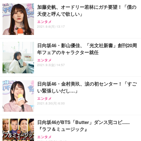
加藤史帆、オードリー若林にガチ要望！「僕の
天使と呼んで欲しい」
エンタメ
2021.9.6(月) 13:17
日向坂46・影山優佳、「光文社新書」創刊20周
年フェアのキャラクター就任
エンタメ
2021.9.3(金) 14:57
日向坂46・金村美玖、涙の初センター！「すご
い緊張しいだし…」
エンタメ
2021.8.30(月) 6:00
日向坂46がBTS「Butter」ダンス完コピ......
『ラフ＆ミュージック』
エンタメ