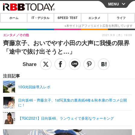
MENU
CLOSE
ホーム
IT・デジタル
SPEED TEST
エンタメ
ライフ
ホーム
IT・デジタル
エンタメ
その他
2021.9.9（木）19:09
齊藤京子、おいでやす小田の大声に我慢の限界
IT・デジタルTOP
スマートフォン
SPEED TEST
「途中で抜け出そうと…」
ネタ
ガジェット・ツール
エンタメ
ショッピング
その他
エンタメTOP
映画・ドラマ
ライフ
注目記事
韓流・K-POP
韓国・芸能
ライフTOP
グルメ
リリース一覧
10G光回線導入レポ
音楽
スポーツ
ペット
ショッピング
プッシュ通知の停止方法
日向坂46・齊藤京子、1st写真集の裏表紙4種＆秋本康の帯コメ公開
に！
グラビア
ブログ
その他
ショッピング
その他
【TGC2021】日向坂46、ランウェイで多彩なウォーキング