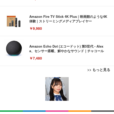
Amazon Fire TV Stick 4K Plus | 映画館のような4K
体験 | ストリーミングメディアプレイヤー
￥9,980
Amazon Echo Dot (エコードット) 第5世代 - Alex
a、センサー搭載、鮮やかなサウンド｜チャコール
￥7,480
>> もっと見る
[EdoErgo] オフィスチェア 椅子 テレワーク 疲れな
EIZO ビジネス向けプレミアムモニター | FlexScan
Amazonベーシック ペットシーツ 薄型 レギュラー 1
い 跳ね上げ式アームレスト コンパクト 約105度ロッ
EV3240X-WT | 31.5型4K UHD・USB Type-C・ホワ
回使い捨て 無香料 ホワイト 300枚
キング pc 事務椅子 360度回転 座面昇降 強化ナイロ
イト
ン樹脂ベース 通気性メッシュ 在宅ワーク H-WY01
￥3,373
￥5,699
￥105,595
(黒網+黒枠+黒足)
EIZO ビジネス向けプレミアムモニター | FlexScan
SIHOO B100 オフィスチェア／デスクチェア メッシ
Amazonベーシック ペットシーツ 厚型 ワイド 42枚