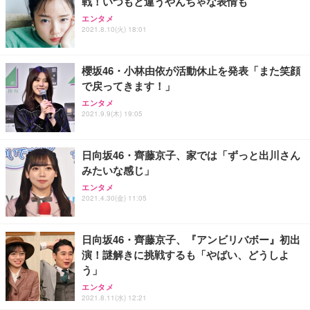
戦！いつもと違うやんちゃな表情も
エンタメ
2021.8.10(火) 18:01
櫻坂46・小林由依が活動休止を発表「また笑顔
で戻ってきます！」
エンタメ
2021.9.9(木) 19:05
日向坂46・齊藤京子、家では「ずっと出川さん
みたいな感じ」
エンタメ
2021.4.30(金) 11:05
日向坂46・齊藤京子、『アンビリバボー』初出
演！謎解きに挑戦するも「やばい、どうしよ
う」
エンタメ
2021.8.11(水) 12:21