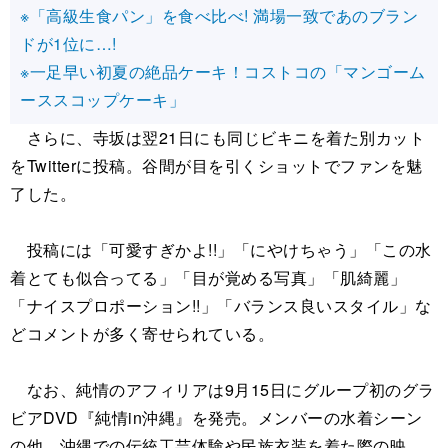
※「高級生食パン」を食べ比べ! 満場一致であのブラン
ドが1位に…!
※一足早い初夏の絶品ケーキ！コストコの「マンゴーム
ーススコップケーキ」
さらに、寺坂は翌21日にも同じビキニを着た別カット
をTwitterに投稿。谷間が目を引くショットでファンを魅
了した。
投稿には「可愛すぎかよ!!」「にやけちゃう」「この水
着とても似合ってる」「目が覚める写真」「肌綺麗」
「ナイスプロポーション!!」「バランス良いスタイル」な
どコメントが多く寄せられている。
なお、純情のアフィリアは9月15日にグループ初のグラ
ビアDVD『純情in沖縄』を発売。メンバーの水着シーン
の他、沖縄での伝統工芸体験や民族衣装を着た際の映