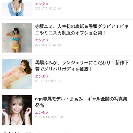
Sezlife オフィスチェア デスクチェア 疲れない テレ
【純正品】27"ゲーミングモニター DualSense 充電
ネオ・ルーライフ ネオ・オムツ L 中型犬用 26枚入
エンタメ
ワーク チェア 強化バックレスト 30度ロッキング機
フック付き（CFI-ZDM1J）
り 単品
2021.7.5(月) 22:16
能 人間工学 椅子 腰サポート 90度跳ね上げ式アーム
レスト 3Dヘッドレスト ハンガー付き 高反発クッシ
￥49,979
￥1,800
￥7,680
ョン PCチェア 通気性メッシュ ゲーミング/勉強/事
寺坂ユミ、人生初の表紙＆巻頭グラビア！ビキ
務用 おしゃれ パソコンチェア (ブラック)
ニやミニスカ制服のオフショ公開！
Sezlife オフィスチェア デスクチェア 疲れない テレ
【整備済み品】Dell E2724HS 27インチ 液晶モニタ
Smart Basic(スマートベーシック) 【Amazon.co.jp
エンタメ
ワーク チェア 強化バックレスト 30度ロッキング機
ー フルHD（1920×1080）VA 非光沢 HDMI/DisplayP
限定】 Smart Basic アイリスオーヤマ ペットシーツ
2021.5.6(木) 20:42
能 人間工学 椅子 腰サポート 90度跳ね上げ式アーム
ort/VGA スピーカー内蔵 高さ調整 スイベル VESA対
超厚型 お徳用 ワイド 100枚入 (x 1) (ケース販売)
レスト 3Dヘッドレスト ハンガー付き 高反発クッシ
応 ComfortView ビジネス向け
￥7,680
￥15,800
￥3,670
ョン PCチェア 通気性メッシュ ゲーミング/勉強/事
馬場ふみか、ランジェリーにこだわり！新作下
務用 おしゃれ パソコンチェア (ホワイト)
着でメリハリボディを披露！
ANDWINT オフィスチェア デスクチェア 肘なし メ
【MiniLED/24.5inch/280Hz/FHD】GRAPHT THE S
アイリスオーヤマ ペットシーツ 超厚型 お徳用 レギ
ッシュ 通気性 ランバーサポート付き 腰サポート ガ
HOOTER Gaming Monitor 24” Essential ゲーミン
エンタメ
ュラー 200枚入【Amazon.co.jp限定】
ス圧無段階昇降 360度回転 キャスター付き コンパク
グモニター QD 24.5インチ 1ms FHD 量子ドット 残
2021.7.15(木) 18:21
ト 幅52×奥行58.5×高さ84～96cm テレワーク 在宅
像低減 (3年保証 | 輝点保証 | 日本メーカー)
￥3,731
￥4,139
￥34,980
勤務 ブラック
egg専属モデル・まぁみ、ギャル全開の写真集
発売
エンタメ
2021.6.14(月) 13:13