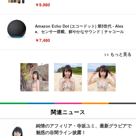
￥9,980
Amazon Echo Dot (エコードット) 第5世代 - Alex
a、センサー搭載、鮮やかなサウンド｜チャコール
￥7,480
>> もっと見る
[EdoErgo] オフィスチェア 椅子 テレワーク 疲れな
EIZO ビジネス向けプレミアムモニター | FlexScan
Amazonベーシック ペットシーツ 薄型 レギュラー 1
い 跳ね上げ式アームレスト コンパクト 約105度ロッ
EV3240X-WT | 31.5型4K UHD・USB Type-C・ホワ
回使い捨て 無香料 ホワイト 300枚
キング pc 事務椅子 360度回転 座面昇降 強化ナイロ
イト
ン樹脂ベース 通気性メッシュ 在宅ワーク H-WY01
￥3,373
￥5,699
￥105,595
(黒網+黒枠+黒足)
EIZO ビジネス向けプレミアムモニター | FlexScan
SIHOO B100 オフィスチェア／デスクチェア メッシ
Amazonベーシック ペットシーツ 厚型 ワイド 42枚
EV2740X-WT | 27.0型4K UHD・USB Type-C・ホワ
ュチェア 人間工学 疲れない ブラック
x2袋(84枚) ホワイト(吸収面:ライトブルー)
関連ニュース
イト
￥27,999
￥3,234
￥109,572
純情のアフィリア・寺坂ユミ、最新グラビアで
魅惑の谷間ライン披露！