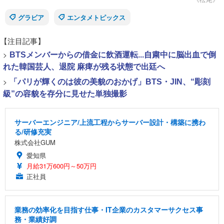
グラビア
エンタメトピックス
【注目記事】
>
BTSメンバーからの借金に飲酒運転...自粛中に脳出血で倒
れた韓国芸人、退院 麻痺が残る状態で出廷へ
>
「パリが輝くのは彼の美貌のおかげ」BTS・JIN、“彫刻
級”の容貌を存分に見せた単独撮影
サーバーエンジニア/上流工程からサーバー設計・構築に携わ
る/研修充実
株式会社GUM
愛知県
月給31万600円～50万円
正社員
業務の効率化を目指す仕事・IT企業のカスタマーサクセス事
務・業績好調