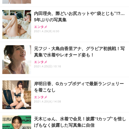
内田理央、際どいお尻カットや“袋とじも”!?…
5年ぶりの写真集
エンタメ
2021.4.29(木) 6:00
元フジ・大島由香里アナ、グラビア初挑戦！写
真集で水着やレオタード姿も！
エンタメ
2021.4.25(日) 10:16
岸明日香、Gカップボディで最新ランジェリー
を着こなし
エンタメ
2021.4.20(火) 14:08
天木じゅん、水着で会見！披露“Iカップ”を惜し
げもなく披露した写真集に自信