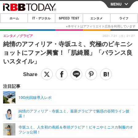
MENU
CLOSE
ホーム
IT・デジタル
SPEED TEST
エンタメ
ライフ
ホーム
IT・デジタル
エンタメ
グラビア
2021.7.21（水）21:27
純情のアフィリア・寺坂ユミ、究極のビキニシ
IT・デジタルTOP
スマートフォン
SPEED TEST
ョットにファン興奮！「肌綺麗」「バランス良
ネタ
ガジェット・ツール
いスタイル」
エンタメ
ショッピング
その他
エンタメTOP
映画・ドラマ
ライフ
韓流・K-POP
韓国・芸能
注目記事
ライフTOP
グルメ
リリース一覧
音楽
スポーツ
10G光回線導入レポ
ペット
ショッピング
プッシュ通知の停止方法
グラビア
ブログ
その他
純情のアフィリア・寺坂ユミ、最新グラビアで魅惑の谷間ライン披
露！
ショッピング
その他
寺坂ユミ、人生初の表紙＆巻頭グラビア！ビキニやミニスカ制服のオ
フショ公開！