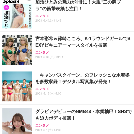
加治ひとみの魅力が1冊に！大胆“二の腕ブ
ラ”の衝撃表紙も注目！
エンタメ
2021.6.4(金) 11:43
宮本彩希＆篠崎こころ、K-1ラウンドガールでS
EXYビキニアーマースタイルを披露
エンタメ
2021.5.30(日) 19:34
「キャンパスクイーン」のフレッシュな水着姿
を多数収録！デジタル写真集が発売！
エンタメ
2021.5.19(水) 5:00
グラビアデビューのNMB48・本郷柚巴！SNSで
も迫力ボディ披露！
エンタメ
2021.5.1(土) 14:30