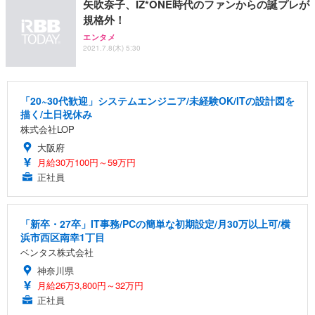
矢吹奈子、IZ*ONE時代のファンからの誕プレが
規格外！
エンタメ
2021.7.8(木) 5:30
「20~30代歓迎」システムエンジニア/未経験OK/ITの設計図を
描く/土日祝休み
株式会社LOP
大阪府
月給30万100円～59万円
正社員
「新卒・27卒」IT事務/PCの簡単な初期設定/月30万以上可/横
浜市西区南幸1丁目
ベンタス株式会社
神奈川県
月給26万3,800円～32万円
正社員