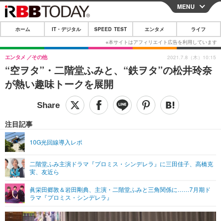
MENU
CLOSE
ホーム
IT・デジタル
SPEED TEST
エンタメ
ライフ
ホーム
IT・デジタル
エンタメ
その他
2021.7.8（木）10:15
“空ヲタ”・二階堂ふみと、“鉄ヲタ”の松井玲奈
IT・デジタルTOP
スマートフォン
SPEED TEST
が熱い趣味トークを展開
ネタ
ガジェット・ツール
エンタメ
ショッピング
その他
エンタメTOP
映画・ドラマ
ライフ
注目記事
韓流・K-POP
韓国・芸能
ライフTOP
グルメ
リリース一覧
10G光回線導入レポ
音楽
スポーツ
ペット
ショッピング
プッシュ通知の停止方法
二階堂ふみ主演ドラマ『プロミス・シンデレラ』に三田佳子、高橋克
実、友近ら
グラビア
ブログ
その他
眞栄田郷敦＆岩田剛典、主演・二階堂ふみと三角関係に……7月期ド
ショッピング
その他
ラマ『プロミス・シンデレラ』