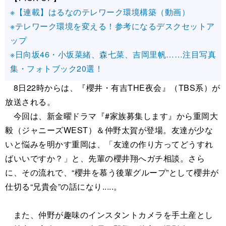
※【連載】はるなのテレワーク環境構築（動画）
※テレワーク環境を変える！参考になるデスクセットア
ップ
※日向坂46・小坂菜緒、森七菜、吉岡里帆……注目写真
集・フォトブック20選！
8日22時からは、『櫻井・有吉THE夜会』（TBS系）が
放送される。
今回は、新金曜ドラマ『#家族募集します』から重岡大
毅（ジャニーズWEST）＆仲野太賀が登場。友達が少な
いと悩みを明かす重岡は、「友達の作り方ってどうすれ
ばいいですか？」と、先輩の櫻井翔へガチ相談。さら
に、その流れで、“櫻井を慕う後輩グループ”として櫻井が
仕切る“兄貴会”の話になり.....。
また、仲野が趣味のインスタントカメラを手土産とし