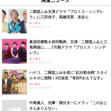
関連ニュース
イト
￥27,999
￥3,234
￥109,572
二階堂ふみ主演ドラマ『プロミス・シンデレ
ラ』に三田佳子、高橋克実、友近ら
Sezlife オフィスチェア デスクチェア 疲れない テレ
【純正品】27"ゲーミングモニター DualSense 充電
ネオ・ルーライフ ネオ・オムツ L 中型犬用 26枚入
エンタメ
ワーク チェア 強化バックレスト 30度ロッキング機
2021.6.8(火) 11:12
フック付き（CFI-ZDM1J）
り 単品
能 人間工学 椅子 腰サポート 90度跳ね上げ式アーム
レスト 3Dヘッドレスト ハンガー付き 高反発クッシ
￥49,979
￥1,800
￥7,680
ョン PCチェア 通気性メッシュ ゲーミング/勉強/事
眞栄田郷敦＆岩田剛典、主演・二階堂ふみと三
務用 おしゃれ パソコンチェア (ブラック)
角関係に……7月期ドラマ『プロミス・シンデ
Sezlife オフィスチェア デスクチェア 疲れない テレ
【整備済み品】Dell E2724HS 27インチ 液晶モニタ
Smart Basic(スマートベーシック) 【Amazon.co.jp
レラ』
ワーク チェア 強化バックレスト 30度ロッキング機
ー フルHD（1920×1080）VA 非光沢 HDMI/DisplayP
限定】 Smart Basic アイリスオーヤマ ペットシーツ
能 人間工学 椅子 腰サポート 90度跳ね上げ式アーム
ort/VGA スピーカー内蔵 高さ調整 スイベル VESA対
超厚型 お徳用 ワイド 100枚入 (x 1) (ケース販売)
エンタメ
2021.5.18(火) 14:13
レスト 3Dヘッドレスト ハンガー付き 高反発クッシ
応 ComfortView ビジネス向け
￥7,680
￥15,800
￥3,670
ョン PCチェア 通気性メッシュ ゲーミング/勉強/事
ハナコ、二階堂ふみを前に“紅白歌合戦”スタイ
務用 おしゃれ パソコンチェア (ホワイト)
ルネタに挑戦！3日放送『有田Pおもてなす』
ANDWINT オフィスチェア デスクチェア 肘なし メ
【MiniLED/24.5inch/280Hz/FHD】GRAPHT THE S
アイリスオーヤマ ペットシーツ 超厚型 お徳用 レギ
ッシュ 通気性 ランバーサポート付き 腰サポート ガ
HOOTER Gaming Monitor 24” Essential ゲーミン
エンタメ
ュラー 200枚入【Amazon.co.jp限定】
ス圧無段階昇降 360度回転 キャスター付き コンパク
グモニター QD 24.5インチ 1ms FHD 量子ドット 残
2021.4.2(金) 12:16
ト 幅52×奥行58.5×高さ84～96cm テレワーク 在宅
像低減 (3年保証 | 輝点保証 | 日本メーカー)
￥3,731
￥4,139
￥34,980
勤務 ブラック
中島健人、先輩・国分太一にイラッ「このおじ
さんありえない」