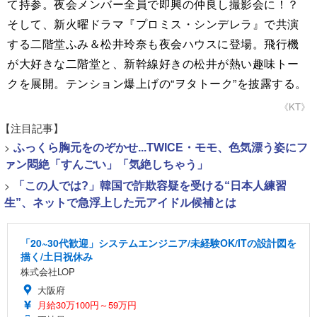
て持参。夜会メンバー全員で即興の仲良し撮影会に！？
そして、新火曜ドラマ『プロミス・シンデレラ』で共演
する二階堂ふみ＆松井玲奈も夜会ハウスに登場。飛行機
が大好きな二階堂と、新幹線好きの松井が熱い趣味トー
クを展開。テンション爆上げの“ヲタトーク”を披露する。
《KT》
【注目記事】
>
ふっくら胸元をのぞかせ...TWICE・モモ、色気漂う姿にフ
ァン悶絶「すんごい」「気絶しちゃう」
>
「この人では?」韓国で詐欺容疑を受ける“日本人練習
生”、ネットで急浮上した元アイドル候補とは
「20~30代歓迎」システムエンジニア/未経験OK/ITの設計図を
描く/土日祝休み
株式会社LOP
大阪府
月給30万100円～59万円