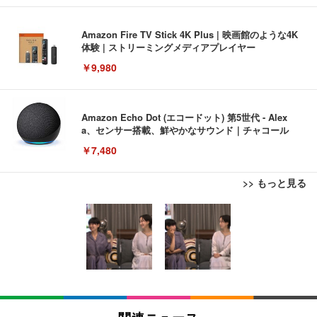
Amazon Fire TV Stick 4K Plus | 映画館のような4K
体験 | ストリーミングメディアプレイヤー
￥9,980
Amazon Echo Dot (エコードット) 第5世代 - Alex
a、センサー搭載、鮮やかなサウンド｜チャコール
￥7,480
>> もっと見る
[EdoErgo] オフィスチェア 椅子 テレワーク 疲れな
EIZO ビジネス向けプレミアムモニター | FlexScan
Amazonベーシック ペットシーツ 薄型 レギュラー 1
い 跳ね上げ式アームレスト コンパクト 約105度ロッ
EV3240X-WT | 31.5型4K UHD・USB Type-C・ホワ
回使い捨て 無香料 ホワイト 300枚
キング pc 事務椅子 360度回転 座面昇降 強化ナイロ
イト
ン樹脂ベース 通気性メッシュ 在宅ワーク H-WY01
￥3,373
￥5,699
￥105,595
(黒網+黒枠+黒足)
EIZO ビジネス向けプレミアムモニター | FlexScan
SIHOO B100 オフィスチェア／デスクチェア メッシ
Amazonベーシック ペットシーツ 厚型 ワイド 42枚
EV2740X-WT | 27.0型4K UHD・USB Type-C・ホワ
ュチェア 人間工学 疲れない ブラック
x2袋(84枚) ホワイト(吸収面:ライトブルー)