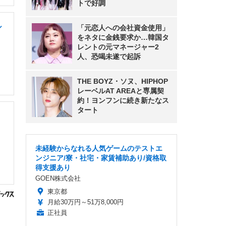
トで好調
ル
「元恋人への会社資金使用」
をネタに金銭要求か…韓国タ
レントの元マネージャー2
人、恐喝未遂で起訴
THE BOYZ・ソヌ、HIPHOP
レーベルAT AREAと専属契
約！ヨンフンに続き新たなス
タート
未経験からなれる人気ゲームのテストエ
ンジニア/寮・社宅・家賃補助あり/資格取
得支援あり
GOEN株式会社
東京都
月給30万円～51万8,000円
正社員