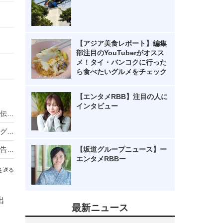
【アジア美食レポート】編集
部注目のYouTuberがオスス
メ！タイ・バンコクに行った
ら食べたいグルメをチェック
【エンタメRBB】注目の人に
インタビュー
ノンスタ井上、妻から思わぬ不満！意外にモテる伝説に黄信号
超とき宣・菅田愛貴、スタジオで突然号泣「他のグループを下げる風潮にイライラしちゃう」
原田知世、芸能界入りのきっかけとなった俳優を告白「“会いたい”って思って」
【坂道グループニュース】ー
エンタメRBBー
を送る
出
最新ニュース