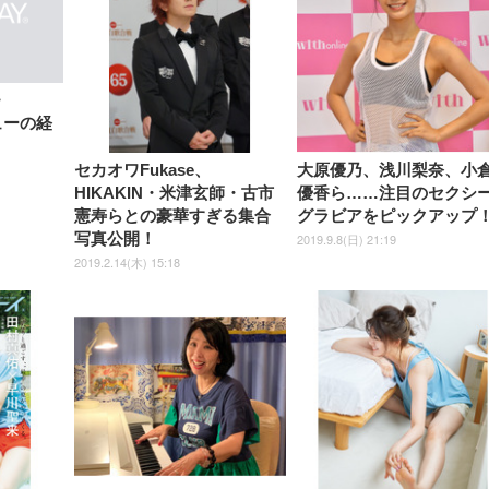
【整備済み品】Dell
【MiniLED/24.5inch/280Hz/
正品】27"ゲーミングモ
ANDWINT オフィスチ
アイリスオーヤマ ペ
Sezlife オフィスチェア デスク
ネオ・ルーライフ ネオ・オム
E2724HS 27インチ 液晶モ
Sezlife オフィスチェア デスク
Smart Basic(スマートベーシ
GRAPHT THE SHOOTER
ー DualSense 充電フッ
ア デスクチェア 肘なし
シーツ 超厚型 お徳用 
チェア 疲れない テレワーク
ツ L 中型犬用 26枚入り 単品
ニター フル
チェア 疲れない テレワーク
ック) 【Amazon.co.jp限定】
Gaming Monitor 24” Essential
き（CFI-ZDM1J）
ッシュ 通気性 ランバ
ュラー 200枚入
・
チェア 強化バックレスト 30
HD（1920×1080）VA 非光
チェア 強化バックレスト 30度
Smart Basic アイリスオーヤマ
ーミングモニター QD 24.5イ
ポート付き 腰サポート
【Amazon.co.jp限定】
￥1,800
￥15,800
ューの経
￥34,980
9,979
度ロッキング機能 人間工学 椅
沢 HDMI/DisplayPort/VGA
ロッキング機能 人間工学 椅子
ペットシーツ 超厚型 お徳用
￥4,139
￥3,731
1ms FHD 量子ドット 残像低減
ス圧無段階昇降 360度
￥7,680
￥7,680
￥3,670
子 腰サポート 90度跳ね上げ
スピーカー内蔵 高さ調整 ス
腰サポート 90度跳ね上げ式ア
ワイド 100枚入 (x 1) (ケース
年保証 | 輝点保証 | 日本メーカ
転 キャスター付き コ
式アームレスト 3Dヘッドレス
イベル VESA対応
ームレスト 3Dヘッドレスト
販売)
クト 幅52×奥行58.5×
セカオワFukase、
大原優乃、浅川梨奈、小
ト ハンガー付き 高反発クッシ
ComfortView ビジネス向け
ハンガー付き 高反発クッショ
84～96cm テレワーク
ョン PCチェア 通気性メッシ
ン PCチェア 通気性メッシュ
HIKAKIN・米津玄師・古市
優香ら……注目のセクシ
宅勤務 ブラック
ュ ゲーミング/勉強/事務用 お
ゲーミング/勉強/事務用 おし
憲寿らとの豪華すぎる集合
グラビアをピックアップ
しゃれ パソコンチェア (ブラ
ゃれ パソコンチェア (ホワイ
ック)
ト)
写真公開！
2019.9.8(日) 21:19
2019.2.14(木) 15:18