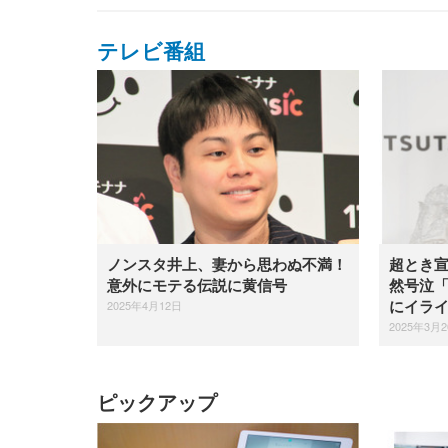
テレビ番組
ノンスタ井上、妻から思わぬ不満！
超とき
意外にモテる伝説に黄信号
然号泣
2025年4月12日
にイラ
2025年3月
ピックアップ