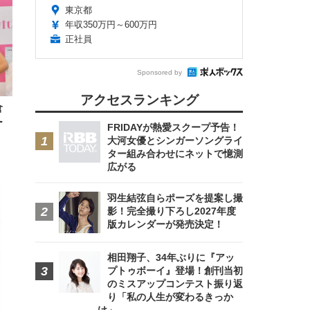
東京都
年収350万円～600万円
FHD】
正社員
ェ
ット
 メ
レギ
 ゲ
ーサ
ンチ
 ガ
Sponsored by
 (3
回
ー)
ンパ
アクセスランキング
高さ
倉
 在
ー
FRIDAYが熱愛スクープ予告！
！
大河女優とシンガーソングライ
ター組み合わせにネットで憶測
広がる
羽生結弦自らポーズを提案し撮
影！完全撮り下ろし2027年度
版カレンダーが発売決定！
相田翔子、34年ぶりに『アッ
プトゥボーイ』登場！創刊当初
のミスアップコンテスト振り返
り「私の人生が変わるきっか