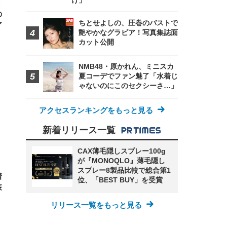
け」
の
ちとせよしの、圧巻のバストで
ア
艶やかなグラビア！写真集誌面
カット公開
NMB48・原かれん、ミニスカ
夏コーデでファン魅了「水着じ
ゃないのにこのセクシーさ…」
アクセスランキングをもっと見る
新着リリース一覧
CAX薄毛隠しスプレー100g
が『MONOQLO』薄毛隠し
スプレー8製品比較で総合第1
着
位、「BEST BUY」を受賞
装
リリース一覧をもっと見る