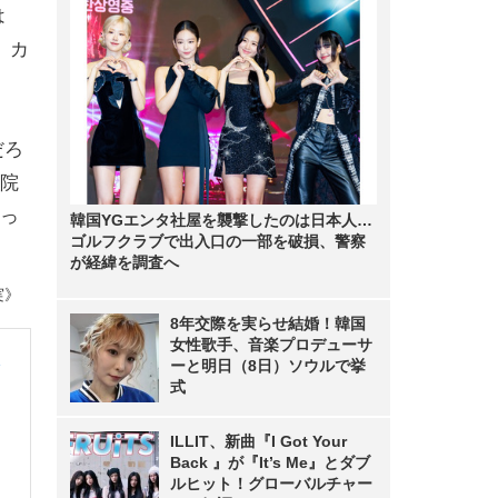
は
、カ
だろ
院
っ
韓国YGエンタ社屋を襲撃したのは日本人…
ゴルフクラブで出入口の一部を破損、警察
が経緯を調査へ
実》
8年交際を実らせ結婚！韓国
女性歌手、音楽プロデューサ
ーと明日（8日）ソウルで挙
式
ILLIT、新曲『I Got Your
Back 』が『It’s Me』とダブ
ルヒット！グローバルチャー