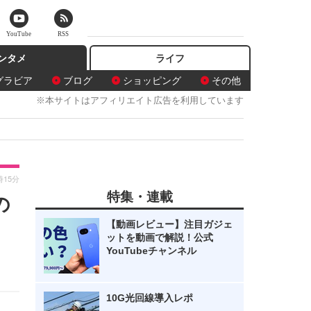
YouTube
RSS
ンタメ
ライフ
グラビア
ブログ
ショッピング
その他
※本サイトはアフィリエイト広告を利用しています
時15分
特集・連載
の
【動画レビュー】注目ガジェ
ットを動画で解説！公式
YouTubeチャンネル
10G光回線導入レポ