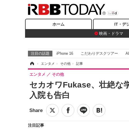
ホーム
IT・デ
映画・ドラマ
注目の話題
iPhone 16
こだわりデスクツアー
A
ホーム
›
エンタメ
›
その他
›
記事
エンタメ
その他
セカオワFukase、壮絶
入院も告白
注目記事