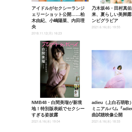
アイドルがセクシーランジ
乃木坂46・田村真佑
ェリーショット公開……柏
来、夏らしい美脚露
木由紀、小嶋陽菜、内田理
ンビグラビア
央
2021.6.16(水) 19:55
2018.11.12(月) 16:23
NMB48・白間美瑠が新境
adieu（上白石萌歌
地！特別版表紙でセクシー
ミニアルバム『adie
すぎる姿披露
曲試聴映像公開
2021.6.16(水) 19:04
2021.6.16(水) 18:33