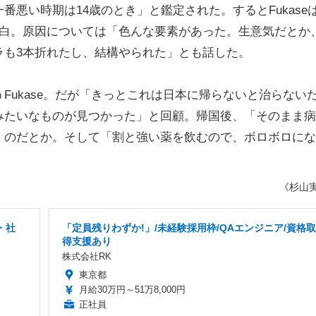
悪い時期は14歳のとき」と鑑定された。するとFukase
告白。原因については「色んな要素があった。生意気だとか
ラも3本折れたし、結構やられた」とも話した。
ukase。だが「きっとこれは日本に帰らないと治らない
みたいなものが見つかった」と回顧。帰国後、「そのまま病
」のだとか。そして「割と強い薬を飲むので、ボロボロにな
《杉山
・社
「定員残りわずか!」/未経験採用枠/QAエンジニア/資格取
得支援あり
株式会社RK
東京都
月給30万円～51万8,000円
正社員