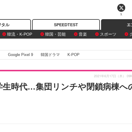
X
ジタル
SPEEDTEST
エ
韓流・K-POP
韓国・芸能
音楽
スポーツ
I
Google Pixel 9
韓国ドラマ
K-POP
2021年6月17日（木） 09
な学生時代…集団リンチや閉鎖病棟へ