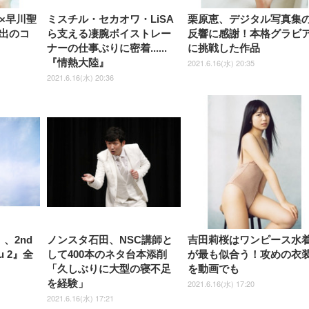
×早川聖
ミスチル・セカオワ・LiSA
栗原恵、デジタル写真集
出のコ
ら支える凄腕ボイストレー
反響に感謝！本格グラビ
ナーの仕事ぶりに密着......
に挑戦した作品
『情熱大陸』
2021.6.16(水) 20:35
2021.6.16(水) 20:36
）、2nd
ノンスタ石田、NSC講師と
吉田莉桜はワンピース水
u 2』全
して400本のネタ台本添削
が最も似合う！攻めの衣
「久しぶりに大型の寝不足
を動画でも
を経験」
2021.6.16(水) 17:20
2021.6.16(水) 17:21