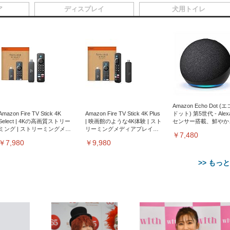
ア
ディスプレイ
犬用トイレ
Amazon Echo Dot (
Amazon Fire TV Stick 4K
Amazon Fire TV Stick 4K Plus
ドット) 第5世代 - Ale
Select | 4Kの高画質ストリー
| 映画館のような4K体験 | スト
センサー搭載、鮮やか
ミング | ストリーミングメデ
リーミングメディアプレイヤ
サウンド｜チャコール
￥7,480
ィアプレイヤー
ー
￥7,980
￥9,980
>> もっ