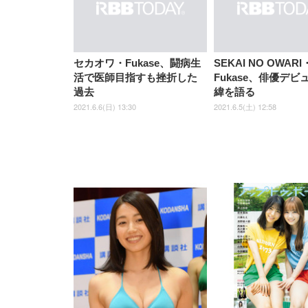
EIZO ビジネス向けプレミア
EIZO ビジネス向けプレミア
【純
[EdoErgo] オフィスチェア 椅
Amazonベーシック ペットシ
SIHOO B100 オフィスチェア
Amazonベーシック ペットシ
ムモニター | FlexScan
ムモニター | FlexScan
ニタ
子 テレワーク 疲れない 跳ね
ーツ 薄型 レギュラー 1回使い
／デスクチェア メッシュチェ
ーツ 厚型 ワイド 42枚x2袋(84
EV3240X-WT | 31.5型4K
EV2740X-WT | 27.0型4K
ク付
セカオワ・Fukase、闘病生
SEKAI NO OWARI
上げ式アームレスト コンパク
捨て 無香料 ホワイト 300枚
ア 人間工学 疲れない ブラッ
枚) ホワイト(吸収面:ライトブ
UHD・USB Type-C・ホワイ
UHD・USB Type-C・ホワイ
活で医師目指すも挫折した
Fukase、俳優デビ
ト 約105度ロッキング pc 事務
￥105,595
￥109,572
ク
ルー)
￥4
ト
ト
￥5,699
￥3,373
￥27,999
￥3,234
椅子 360度回転 座面昇降 強化
過去
緯を語る
ナイロン樹脂ベース 通気性メ
2021.6.6(日) 13:30
2021.6.5(土) 12:58
ッシュ 在宅ワーク H-
WY01(黒網+黒枠+黒足)