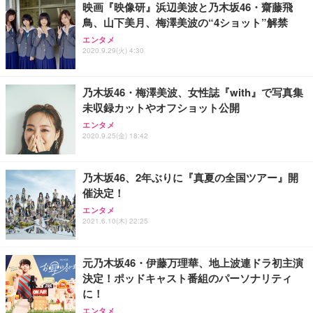
映画『映像研』浜辺美波と乃木坂46・齋藤飛
鳥、山下美月、梅澤美波の“4ショット”解禁
エンタメ
2020.9.29(火) 4:30
乃木坂46・梅澤美波、女性誌『with』で写真集
未収録カットやオフショット公開
エンタメ
2020.9.25(金) 18:42
乃木坂46、2年ぶりに『真夏の全国ツアー』開
催決定！
エンタメ
2021.6.10(木) 22:25
元乃木坂46・伊藤万理華、地上波連ドラ初主演
決定！ポッドキャスト番組のパーソナリティ
に！
エンタメ