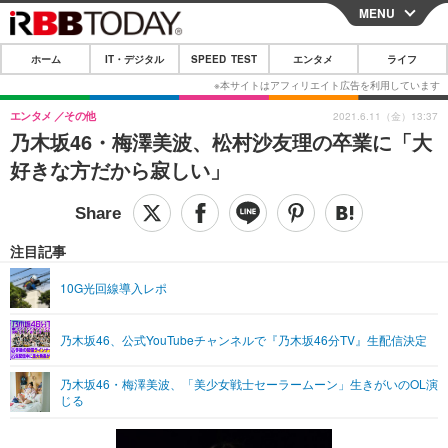
MENU
CLOSE
ホーム
IT・デジタル
SPEED TEST
エンタメ
ライフ
ホーム
IT・デジタル
エンタメ
その他
2021.6.11（金）13:37
乃木坂46・梅澤美波、松村沙友理の卒業に「大
IT・デジタルTOP
スマートフォン
SPEED TEST
好きな方だから寂しい」
ネタ
ガジェット・ツール
エンタメ
ショッピング
その他
エンタメTOP
映画・ドラマ
ライフ
注目記事
韓流・K-POP
韓国・芸能
ライフTOP
グルメ
リリース一覧
10G光回線導入レポ
音楽
スポーツ
ペット
ショッピング
プッシュ通知の停止方法
乃木坂46、公式YouTubeチャンネルで『乃木坂46分TV』生配信決定
グラビア
ブログ
その他
乃木坂46・梅澤美波、「美少女戦士セーラームーン」生きがいのOL演
ショッピング
その他
じる