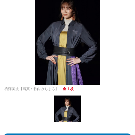
梅澤美波【写真：竹内みちまろ】
全 1 枚