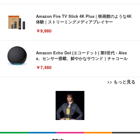
Amazon Fire TV Stick 4K Plus | 映画館のような4K
体験 | ストリーミングメディアプレイヤー
￥9,980
Amazon Echo Dot (エコードット) 第5世代 - Alex
a、センサー搭載、鮮やかなサウンド｜チャコール
￥7,480
>> もっと見る
[EdoErgo] オフィスチェア 椅子 テレワーク 疲れな
EIZO ビジネス向けプレミアムモニター | FlexScan
Amazonベーシック ペットシーツ 薄型 レギュラー 1
い 跳ね上げ式アームレスト コンパクト 約105度ロッ
EV3240X-WT | 31.5型4K UHD・USB Type-C・ホワ
回使い捨て 無香料 ホワイト 300枚
キング pc 事務椅子 360度回転 座面昇降 強化ナイロ
イト
ン樹脂ベース 通気性メッシュ 在宅ワーク H-WY01
￥3,373
￥5,699
￥105,595
(黒網+黒枠+黒足)
EIZO ビジネス向けプレミアムモニター | FlexScan
SIHOO B100 オフィスチェア／デスクチェア メッシ
Amazonベーシック ペットシーツ 厚型 ワイド 42枚
EV2740X-WT | 27.0型4K UHD・USB Type-C・ホワ
ュチェア 人間工学 疲れない ブラック
x2袋(84枚) ホワイト(吸収面:ライトブルー)