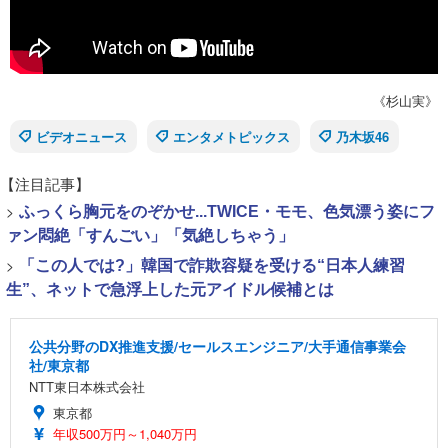
《杉山実》
ビデオニュース
エンタメトピックス
乃木坂46
【注目記事】
>
ふっくら胸元をのぞかせ...TWICE・モモ、色気漂う姿にフ
ァン悶絶「すんごい」「気絶しちゃう」
>
「この人では?」韓国で詐欺容疑を受ける“日本人練習
生”、ネットで急浮上した元アイドル候補とは
公共分野のDX推進支援/セールスエンジニア/大手通信事業会
社/東京都
NTT東日本株式会社
東京都
年収500万円～1,040万円