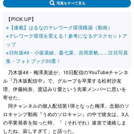
写真をすべて見る
【PICK UP】
※【連載】はるなのテレワーク環境構築（動画）
※テレワーク環境を変える！参考になるデスクセットア
ップ
※日向坂46・小坂菜緒、森七菜、吉岡里帆……注目写真
集・フォトブック20選！
乃木坂46・梅澤美波が、10日配信のYouTubeチャンネ
ル『乃木坂配信中』で、グループを卒業する松村沙友
理、伊藤純奈、渡辺みり愛という先輩メンバーに思いを
寄せた。
同チャンネルの個人配信第1弾となった梅澤。念願のソ
ロキャンプ動画『うめのソロキャン』の中で彼女は、3人
の卒業発表を知った時、「（それぞれ）速攻で連絡しま
したね、寂しすぎて」と語った。