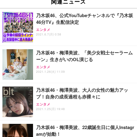
関連ニュース
イト
￥27,999
￥3,234
￥109,572
乃木坂46、公式YouTubeチャンネルで『乃木坂
46分TV』生配信決定
Sezlife オフィスチェア デスクチェア 疲れない テレ
【純正品】27"ゲーミングモニター DualSense 充電
ネオ・ルーライフ ネオ・オムツ L 中型犬用 26枚入
エンタメ
ワーク チェア 強化バックレスト 30度ロッキング機
フック付き（CFI-ZDM1J）
り 単品
2021.6.7(月) 0:58
能 人間工学 椅子 腰サポート 90度跳ね上げ式アーム
レスト 3Dヘッドレスト ハンガー付き 高反発クッシ
￥49,979
￥1,800
￥7,680
ョン PCチェア 通気性メッシュ ゲーミング/勉強/事
乃木坂46・梅澤美波、「美少女戦士セーラーム
務用 おしゃれ パソコンチェア (ブラック)
ーン」生きがいのOL演じる
Sezlife オフィスチェア デスクチェア 疲れない テレ
【整備済み品】Dell E2724HS 27インチ 液晶モニタ
Smart Basic(スマートベーシック) 【Amazon.co.jp
エンタメ
ワーク チェア 強化バックレスト 30度ロッキング機
ー フルHD（1920×1080）VA 非光沢 HDMI/DisplayP
限定】 Smart Basic アイリスオーヤマ ペットシーツ
2021.1.26(火) 11:09
能 人間工学 椅子 腰サポート 90度跳ね上げ式アーム
ort/VGA スピーカー内蔵 高さ調整 スイベル VESA対
超厚型 お徳用 ワイド 100枚入 (x 1) (ケース販売)
レスト 3Dヘッドレスト ハンガー付き 高反発クッシ
応 ComfortView ビジネス向け
￥7,680
￥15,800
￥3,670
ョン PCチェア 通気性メッシュ ゲーミング/勉強/事
乃木坂46・梅澤美波、大人の女性の魅力アッ
務用 おしゃれ パソコンチェア (ホワイト)
プ！自身の成長過程も赤裸々に
ANDWINT オフィスチェア デスクチェア 肘なし メ
【MiniLED/24.5inch/280Hz/FHD】GRAPHT THE S
アイリスオーヤマ ペットシーツ 超厚型 お徳用 レギ
ッシュ 通気性 ランバーサポート付き 腰サポート ガ
HOOTER Gaming Monitor 24” Essential ゲーミン
エンタメ
ュラー 200枚入【Amazon.co.jp限定】
ス圧無段階昇降 360度回転 キャスター付き コンパク
グモニター QD 24.5インチ 1ms FHD 量子ドット 残
2021.1.25(月) 19:48
ト 幅52×奥行58.5×高さ84～96cm テレワーク 在宅
像低減 (3年保証 | 輝点保証 | 日本メーカー)
￥3,731
￥4,139
￥34,980
勤務 ブラック
乃木坂46・梅澤美波、22歳誕生日に個人Instagr
amが始動！