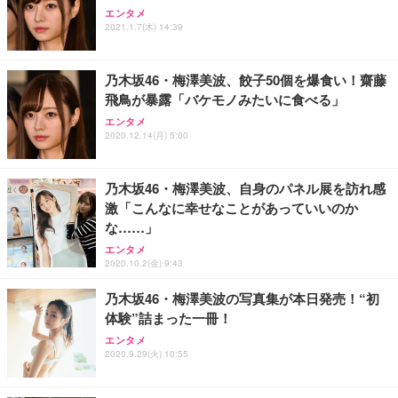
エンタメ
2021.1.7(木) 14:39
乃木坂46・梅澤美波、餃子50個を爆食い！齋藤
飛鳥が暴露「バケモノみたいに食べる」
エンタメ
2020.12.14(月) 5:00
乃木坂46・梅澤美波、自身のパネル展を訪れ感
激「こんなに幸せなことがあっていいのか
な……」
エンタメ
2020.10.2(金) 9:43
乃木坂46・梅澤美波の写真集が本日発売！“初
体験”詰まった一冊！
エンタメ
2020.9.29(火) 10:55