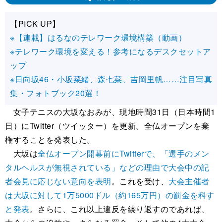
【PICK UP】
※【連載】はるなのテレワーク環境構築（動画）
※テレワーク環境を変える！参考になるデスクセットア
ップ
※日向坂46・小坂菜緒、森七菜、吉岡里帆……注目写真
集・フォトブック20選！
女子テニスの大坂なおみが、現地時間31日（日本時間1
日）にTwitter（ツイッター）を更新。全仏オープンを棄
権することを発表した。
大坂は
全仏オープン開幕前にTwitterで、「選手のメン
タルヘルスが無視されている」などの理由で大会中の記
者会見に応じない意向を表明
。これを受け、
大会主催者
は大坂に対して1万5000ドル（約165万円）の罰金を科す
と発表
。さらに、これ以上違反を繰り返すのであれば、