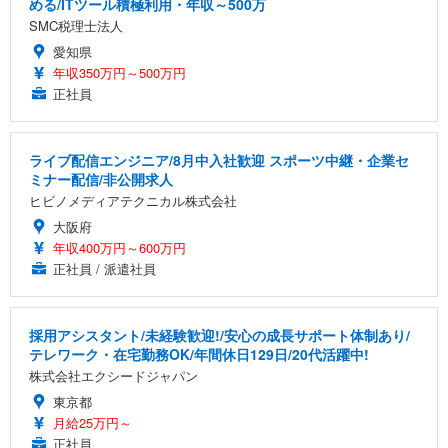
める/ITツール積極利用・年収～500万
SMC税理士法人
愛知県
年収350万円～500万円
正社員
ライブ配信エンジニア/8月中入社歓迎 スポーツ中継・企業セ
ミナー配信/非公開求人
ヒビノメディアテクニカル株式会社
大阪府
年収400万円～600万円
正社員 / 派遣社員
採用アシスタント/未経験歓迎!/安心の成長サポート体制あり/
テレワーク・在宅勤務OK/年間休日129日/20代活躍中!
株式会社エクシードジャパン
東京都
月給25万円～
正社員