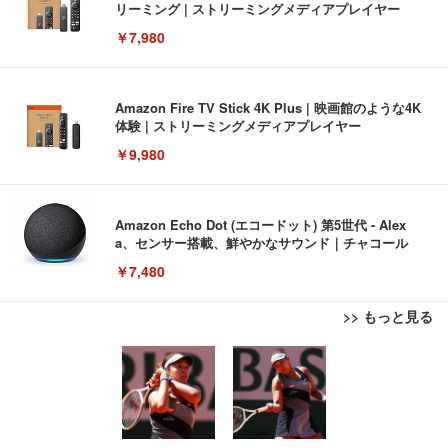
リーミング | ストリーミングメディアプレイヤー
￥7,980
Amazon Fire TV Stick 4K Plus | 映画館のような4K
体験 | ストリーミングメディアプレイヤー
￥9,980
Amazon Echo Dot (エコードット) 第5世代 - Alex
a、センサー搭載、鮮やかなサウンド｜チャコール
￥7,480
>> もっと見る
[EdoErgo] オフィスチェア 椅子 テレワーク 疲れな
EIZO ビジネス向けプレミアムモニター | FlexScan
Amazonベーシック ペットシーツ 薄型 レギュラー 1
い 跳ね上げ式アームレスト コンパクト 約105度ロッ
EV3240X-WT | 31.5型4K UHD・USB Type-C・ホワ
回使い捨て 無香料 ホワイト 300枚
キング pc 事務椅子 360度回転 座面昇降 強化ナイロ
イト
ン樹脂ベース 通気性メッシュ 在宅ワーク H-WY01
￥3,373
￥5,699
￥105,595
(黒網+黒枠+黒足)