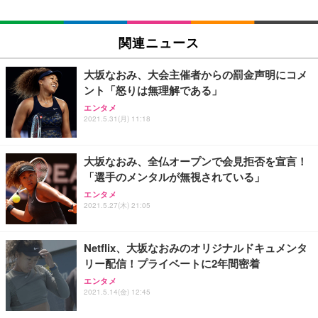
EIZO ビジネス向けプレミアムモニター | FlexScan
SIHOO B100 オフィスチェア／デスクチェア メッシ
Amazonベーシック ペットシーツ 厚型 ワイド 42枚
EV2740X-WT | 27.0型4K UHD・USB Type-C・ホワ
ュチェア 人間工学 疲れない ブラック
x2袋(84枚) ホワイト(吸収面:ライトブルー)
関連ニュース
イト
￥27,999
￥3,234
￥109,572
大坂なおみ、大会主催者からの罰金声明にコメ
ント「怒りは無理解である」
Sezlife オフィスチェア デスクチェア 疲れない テレ
【純正品】27"ゲーミングモニター DualSense 充電
ネオ・ルーライフ ネオ・オムツ L 中型犬用 26枚入
エンタメ
ワーク チェア 強化バックレスト 30度ロッキング機
2021.5.31(月) 11:18
フック付き（CFI-ZDM1J）
り 単品
能 人間工学 椅子 腰サポート 90度跳ね上げ式アーム
レスト 3Dヘッドレスト ハンガー付き 高反発クッシ
￥49,979
￥1,800
￥7,680
ョン PCチェア 通気性メッシュ ゲーミング/勉強/事
大坂なおみ、全仏オープンで会見拒否を宣言！
務用 おしゃれ パソコンチェア (ブラック)
「選手のメンタルが無視されている」
Sezlife オフィスチェア デスクチェア 疲れない テレ
【整備済み品】Dell E2724HS 27インチ 液晶モニタ
Smart Basic(スマートベーシック) 【Amazon.co.jp
エンタメ
ワーク チェア 強化バックレスト 30度ロッキング機
ー フルHD（1920×1080）VA 非光沢 HDMI/DisplayP
限定】 Smart Basic アイリスオーヤマ ペットシーツ
2021.5.27(木) 21:05
能 人間工学 椅子 腰サポート 90度跳ね上げ式アーム
ort/VGA スピーカー内蔵 高さ調整 スイベル VESA対
超厚型 お徳用 ワイド 100枚入 (x 1) (ケース販売)
レスト 3Dヘッドレスト ハンガー付き 高反発クッシ
応 ComfortView ビジネス向け
￥7,680
￥15,800
￥3,670
ョン PCチェア 通気性メッシュ ゲーミング/勉強/事
Netflix、大坂なおみのオリジナルドキュメンタ
務用 おしゃれ パソコンチェア (ホワイト)
リー配信！プライベートに2年間密着
ANDWINT オフィスチェア デスクチェア 肘なし メ
【MiniLED/24.5inch/280Hz/FHD】GRAPHT THE S
アイリスオーヤマ ペットシーツ 超厚型 お徳用 レギ
ッシュ 通気性 ランバーサポート付き 腰サポート ガ
HOOTER Gaming Monitor 24” Essential ゲーミン
エンタメ
ュラー 200枚入【Amazon.co.jp限定】
ス圧無段階昇降 360度回転 キャスター付き コンパク
グモニター QD 24.5インチ 1ms FHD 量子ドット 残
2021.5.14(金) 12:45
ト 幅52×奥行58.5×高さ84～96cm テレワーク 在宅
像低減 (3年保証 | 輝点保証 | 日本メーカー)
￥3,731
￥4,139
￥34,980