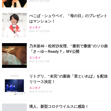
2021.6.1(火) 5:00
ぺこぱ・シュウペイ、「母の日」のプレゼント
はマンション！
エンタメ
2021.6.1(火) 5:00
乃木坂46・松村沙友理、“最初で最後”のソロ曲
「さ～ゆ～Ready？」MV公開
エンタメ
2021.6.1(火) 0:06
リトグリ、“未完”の新曲「君といれば」を配信
リリース決定！
エンタメ
2021.5.31(月) 21:41
瑛人、新型コロナウイルスに感染！