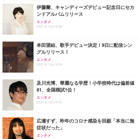
勤務 ブラック
伊藤蘭、キャンディーズデビュー記念日にセカ
ンドアルバムリリース
エンタメ
2021.6.1(火) 9:58
本田望結、歌手デビュー決定！9日に配信シン
グルリリース！
エンタメ
2021.6.1(火) 5:00
及川光博、華麗なる学歴！小学校時代は偏差値
81、全国模試1位！
エンタメ
2021.6.1(火) 5:00
広瀬すず、昨年のコロナ感染を回顧「本当に無
症状だった」
エンタメ