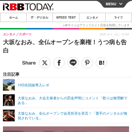
MENU
CLOSE
ホーム
IT・デジタル
SPEED TEST
エンタメ
ライフ
ホーム
IT・デジタル
エンタメ
スポーツ
2021.6.1（火）12:02
大坂なおみ、全仏オープンを棄権！うつ病も告
IT・デジタルTOP
スマートフォン
SPEED TEST
白
ネタ
ガジェット・ツール
エンタメ
ショッピング
その他
エンタメTOP
映画・ドラマ
ライフ
注目記事
韓流・K-POP
韓国・芸能
ライフTOP
グルメ
リリース一覧
10G光回線導入レポ
音楽
スポーツ
ペット
ショッピング
プッシュ通知の停止方法
大坂なおみ、大会主催者からの罰金声明にコメント「怒りは無理解で
ある」
グラビア
ブログ
その他
大坂なおみ、全仏オープンで会見拒否を宣言！「選手のメンタルが無
ショッピング
その他
視されている」