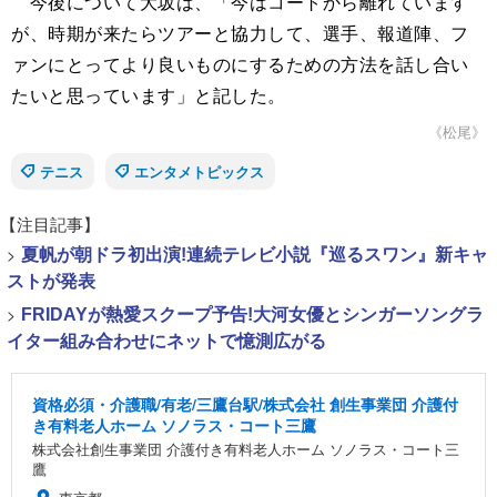
今後について大坂は、「今はコートから離れています
が、時期が来たらツアーと協力して、選手、報道陣、フ
ァンにとってより良いものにするための方法を話し合い
たいと思っています」と記した。
《松尾》
テニス
エンタメトピックス
【注目記事】
>
夏帆が朝ドラ初出演!連続テレビ小説『巡るスワン』新キャ
ストが発表
>
FRIDAYが熱愛スクープ予告!大河女優とシンガーソングラ
イター組み合わせにネットで憶測広がる
資格必須・介護職/有老/三鷹台駅/株式会社 創生事業団 介護付
き有料老人ホーム ソノラス・コート三鷹
株式会社創生事業団 介護付き有料老人ホーム ソノラス・コート三
鷹