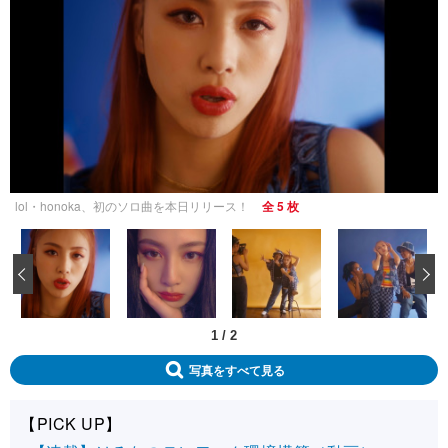
lol・honoka、初のソロ曲を本日リリース！
全 5 枚
‹
1
/
2
写真をすべて見る
【PICK UP】