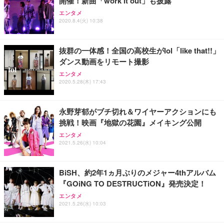
開催！新曲「work it out」も披露
Sezlife オフィスチェア デスクチェア 疲れない テレ
【整備済み品】Dell E2724HS 27インチ 液晶モニタ
Smart Basic(スマートベーシック) 【Amazon.co.jp
エンタメ
ワーク チェア 強化バックレスト 30度ロッキング機
ー フルHD（1920×1080）VA 非光沢 HDMI/DisplayP
限定】 Smart Basic アイリスオーヤマ ペットシーツ
2020.8.4(火) 10:38
能 人間工学 椅子 腰サポート 90度跳ね上げ式アーム
ort/VGA スピーカー内蔵 高さ調整 スイベル VESA対
超厚型 お徳用 ワイド 100枚入 (x 1) (ケース販売)
レスト 3Dヘッドレスト ハンガー付き 高反発クッシ
応 ComfortView ビジネス向け
￥7,680
￥15,800
￥3,670
ョン PCチェア 通気性メッシュ ゲーミング/勉強/事
抜群の一体感！全国の高校生がlol「like that!!」
務用 おしゃれ パソコンチェア (ホワイト)
ダンス動画をリモート撮影
ANDWINT オフィスチェア デスクチェア 肘なし メ
【MiniLED/24.5inch/280Hz/FHD】GRAPHT THE S
アイリスオーヤマ ペットシーツ 超厚型 お徳用 レギ
ッシュ 通気性 ランバーサポート付き 腰サポート ガ
HOOTER Gaming Monitor 24” Essential ゲーミン
エンタメ
ュラー 200枚入【Amazon.co.jp限定】
ス圧無段階昇降 360度回転 キャスター付き コンパク
グモニター QD 24.5インチ 1ms FHD 量子ドット 残
2020.5.28(木) 17:43
ト 幅52×奥行58.5×高さ84～96cm テレワーク 在宅
像低減 (3年保証 | 輝点保証 | 日本メーカー)
￥3,731
￥4,139
￥34,980
勤務 ブラック
永野芽郁がブチ切れ＆ワイヤーアクションにも
挑戦！映画『地獄の花園』メイキング公開
エンタメ
2021.5.26(水) 10:04
BiSH、約2年1ヵ月ぶりのメジャー4thアルバム
『GOiNG TO DESTRUCTiON』発売決定！
エンタメ
2021.5.26(水) 10:03