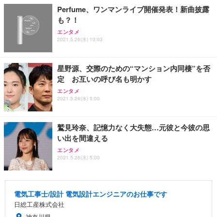
Perfume、ワンマンライブ開催発表！新曲披露
も？！
エンタメ
2021.5.26(水) 10:03
星野源、交際のための“マンション内同棲”を否
定 お互いの呼び名も明かす
エンタメ
2021.5.26(水) 5:00
鷲見玲奈、記憶力なく大失態…元彼と今彼の思
い出を間違える
エンタメ
2021.5.26(水) 5:00
電気工事士/設計 電気設計エンジニアのお仕事です
日総工産株式会社
神奈川県