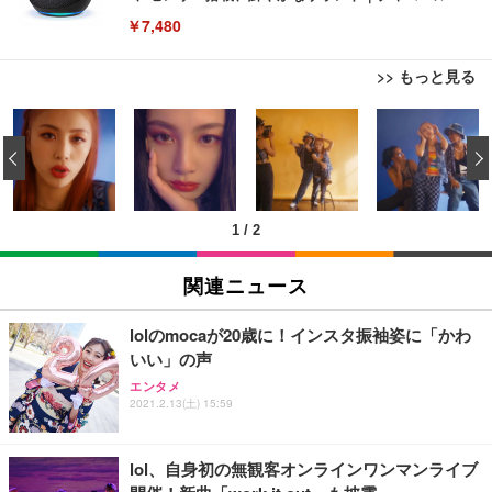
￥7,480
>> もっと見る
[EdoErgo] オフィスチェア 椅子 テレワーク 疲れな
EIZO ビジネス向けプレミアムモニター | FlexScan
Amazonベーシック ペットシーツ 薄型 レギュラー 1
い 跳ね上げ式アームレスト コンパクト 約105度ロッ
EV3240X-WT | 31.5型4K UHD・USB Type-C・ホワ
‹
回使い捨て 無香料 ホワイト 300枚
キング pc 事務椅子 360度回転 座面昇降 強化ナイロ
イト
ン樹脂ベース 通気性メッシュ 在宅ワーク H-WY01
￥3,373
￥5,699
￥105,595
(黒網+黒枠+黒足)
1
/
2
EIZO ビジネス向けプレミアムモニター | FlexScan
SIHOO B100 オフィスチェア／デスクチェア メッシ
Amazonベーシック ペットシーツ 厚型 ワイド 42枚
EV2740X-WT | 27.0型4K UHD・USB Type-C・ホワ
ュチェア 人間工学 疲れない ブラック
x2袋(84枚) ホワイト(吸収面:ライトブルー)
関連ニュース
イト
￥27,999
￥3,234
￥109,572
lolのmocaが20歳に！インスタ振袖姿に「かわ
いい」の声
Sezlife オフィスチェア デスクチェア 疲れない テレ
【純正品】27"ゲーミングモニター DualSense 充電
ネオ・ルーライフ ネオ・オムツ L 中型犬用 26枚入
エンタメ
ワーク チェア 強化バックレスト 30度ロッキング機
2021.2.13(土) 15:59
フック付き（CFI-ZDM1J）
り 単品
能 人間工学 椅子 腰サポート 90度跳ね上げ式アーム
レスト 3Dヘッドレスト ハンガー付き 高反発クッシ
￥49,979
￥1,800
￥7,680
ョン PCチェア 通気性メッシュ ゲーミング/勉強/事
lol、自身初の無観客オンラインワンマンライブ
務用 おしゃれ パソコンチェア (ブラック)