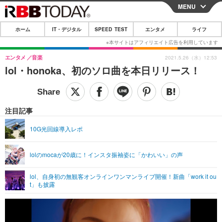
MENU
CLOSE
ホーム
IT・デジタル
SPEED TEST
エンタメ
ライフ
ホーム
IT・デジタル
エンタメ
音楽
2021.5.26（水）12:53
lol・honoka、初のソロ曲を本日リリース！
IT・デジタルTOP
スマートフォン
SPEED TEST
ネタ
ガジェット・ツール
エンタメ
注目記事
ショッピング
その他
エンタメTOP
映画・ドラマ
ライフ
10G光回線導入レポ
韓流・K-POP
韓国・芸能
ライフTOP
グルメ
リリース一覧
lolのmocaが20歳に！インスタ振袖姿に「かわいい」の声
音楽
スポーツ
ペット
ショッピング
プッシュ通知の停止方法
グラビア
ブログ
lol、自身初の無観客オンラインワンマンライブ開催！新曲「work it ou
その他
t」も披露
ショッピング
その他