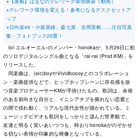
※【連載】はるなのテレワーク環境構築（動画）
※テレワーク環境を変える！参考になるデスクセットア
ップ
※日向坂46・小坂菜緒、森七菜、吉岡里帆……注目写真
集・フォトブック20選！
lol-エルオーエル-のメンバー・honokaが、5月26日に初
のソロデジタルシングル曲となる「rai-rai (Prod.KM)」を
リリースした。
同楽曲は、(sic)boyやVividboooyとのコラボレーショ
ン・楽曲提供などで、ヒップホップシーンに存在感を放
つ音楽プロデューサーKMが手掛けたもの。歌詞は、余裕
のある前向きな自分と、イニシアチブを握れない恋愛と
の間で揺れ動く、リアルな現代女性が描かれている。ミ
ュージックビデオも歌詞をしっかりと汲んだ世界観で、
友達と明るく笑いあいつつも、時おりhonokaがのぞかせ
る切ない表情が印象的な映像となっている。