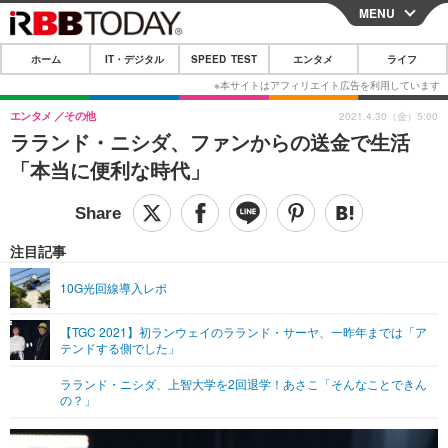
MENU
CLOSE
ホーム
IT・デジタル
SPEED TEST
エンタメ
ライフ
ホーム
IT・デジタル
エンタメ
その他
2021.4.30（金）5:00
ラランド・ニシダ、ファンからの送金で生活
IT・デジタルTOP
スマートフォン
SPEED TEST
「本当に便利な時代」
ネタ
ガジェット・ツール
エンタメ
ショッピング
その他
エンタメTOP
映画・ドラマ
ライフ
注目記事
韓流・K-POP
韓国・芸能
ライフTOP
グルメ
リリース一覧
10G光回線導入レポ
音楽
スポーツ
ペット
ショッピング
プッシュ通知の停止方法
【TGC 2021】初ランウェイのラランド・サーヤ、一昨年までは「ア
テンドする側でした」
グラビア
ブログ
その他
ラランド・ニシダ、上智大学を2回退学！あさこ「そんなことできん
ショッピング
その他
の？」