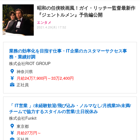
昭和の任侠映画風！ガイ・リッチー監督最新作
『ジェントルメン』予告編公開
エンタメ
2021.4.29(木) 17:52
業務の効率化を目指す仕事・IT企業のカスタマーサクセス事
務・業績好調
株式会社RIOT GROUP
神奈川県
月給24万7,900円～33万2,400円
正社員
「 IT営業 」/未経験歓迎/飛び込み・ノルマなし/月残業3h未満/
チームで協力するスタイルの営業/土日祝休み
株式会社Funkit
東京都
月給27万円～
正社員