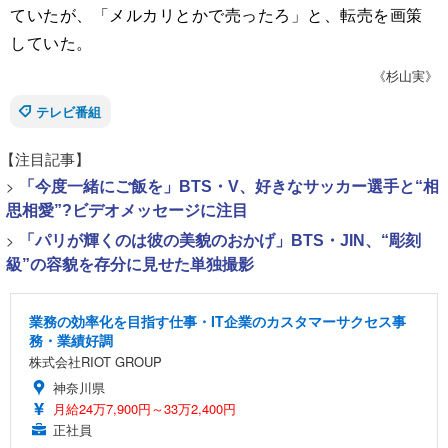
ていたが、「メルカリとかで売ったろ」と、転売を画策
していた。
《杉山実》
テレビ番組
【注目記事】
>
「今度一緒にご飯を」BTS・V、好きなサッカー選手と“相
思相愛”?ビデオメッセージに注目
>
「パリが輝くのは彼の美貌のおかげ」BTS・JIN、“彫刻
級”の容貌を存分に見せた単独撮影
業務の効率化を目指す仕事・IT企業のカスタマーサクセス事
務・業績好調
株式会社RIOT GROUP
神奈川県
月給24万7,900円～33万2,400円
正社員