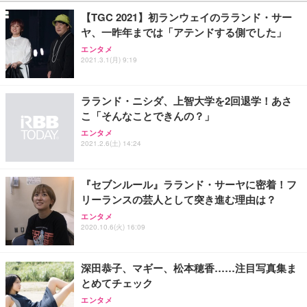
￥27,999
￥3,234
￥109,572
【TGC 2021】初ランウェイのラランド・サー
ヤ、一昨年までは「アテンドする側でした」
Sezlife オフィスチェア デスクチェア 疲れない テレ
【純正品】27"ゲーミングモニター DualSense 充電
ネオ・ルーライフ ネオ・オムツ L 中型犬用 26枚入
エンタメ
ワーク チェア 強化バックレスト 30度ロッキング機
2021.3.1(月) 9:19
フック付き（CFI-ZDM1J）
り 単品
能 人間工学 椅子 腰サポート 90度跳ね上げ式アーム
レスト 3Dヘッドレスト ハンガー付き 高反発クッシ
￥49,979
￥1,800
￥7,680
ョン PCチェア 通気性メッシュ ゲーミング/勉強/事
ラランド・ニシダ、上智大学を2回退学！あさ
務用 おしゃれ パソコンチェア (ブラック)
こ「そんなことできんの？」
Sezlife オフィスチェア デスクチェア 疲れない テレ
【整備済み品】Dell E2724HS 27インチ 液晶モニタ
Smart Basic(スマートベーシック) 【Amazon.co.jp
エンタメ
ワーク チェア 強化バックレスト 30度ロッキング機
ー フルHD（1920×1080）VA 非光沢 HDMI/DisplayP
限定】 Smart Basic アイリスオーヤマ ペットシーツ
2021.2.6(土) 14:24
能 人間工学 椅子 腰サポート 90度跳ね上げ式アーム
ort/VGA スピーカー内蔵 高さ調整 スイベル VESA対
超厚型 お徳用 ワイド 100枚入 (x 1) (ケース販売)
レスト 3Dヘッドレスト ハンガー付き 高反発クッシ
応 ComfortView ビジネス向け
￥7,680
￥15,800
￥3,670
ョン PCチェア 通気性メッシュ ゲーミング/勉強/事
『セブンルール』ラランド・サーヤに密着！フ
務用 おしゃれ パソコンチェア (ホワイト)
リーランスの芸人として突き進む理由は？
ANDWINT オフィスチェア デスクチェア 肘なし メ
【MiniLED/24.5inch/280Hz/FHD】GRAPHT THE S
アイリスオーヤマ ペットシーツ 超厚型 お徳用 レギ
ッシュ 通気性 ランバーサポート付き 腰サポート ガ
HOOTER Gaming Monitor 24” Essential ゲーミン
エンタメ
ュラー 200枚入【Amazon.co.jp限定】
ス圧無段階昇降 360度回転 キャスター付き コンパク
グモニター QD 24.5インチ 1ms FHD 量子ドット 残
2020.10.6(火) 16:09
ト 幅52×奥行58.5×高さ84～96cm テレワーク 在宅
像低減 (3年保証 | 輝点保証 | 日本メーカー)
￥3,731
￥4,139
￥34,980
勤務 ブラック
深田恭子、マギー、松本穂香……注目写真集ま
とめてチェック
エンタメ