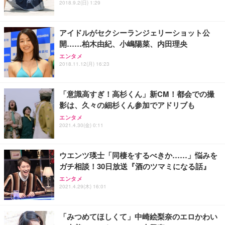
2018.9.2(日) 1:29
アイドルがセクシーランジェリーショット公
開……柏木由紀、小嶋陽菜、内田理央
エンタメ
2018.11.12(月) 16:23
「意識高すぎ！高杉くん」新CM！都会での撮
影は、久々の細杉くん参加でアドリブも
エンタメ
2021.4.30(金) 0:11
ウエンツ瑛士「同棲をするべきか……」悩みを
ガチ相談！30日放送『酒のツマミになる話』
エンタメ
2021.4.29(木) 16:01
「みつめてほしくて」中崎絵梨奈のエロかわい