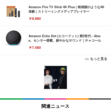
Amazon Fire TV Stick 4K Plus | 映画館のような4K
体験 | ストリーミングメディアプレイヤー
￥9,980
Amazon Echo Dot (エコードット) 第5世代 - Alex
a、センサー搭載、鮮やかなサウンド｜チャコール
￥7,480
>> もっと見る
[EdoErgo] オフィスチェア 椅子 テレワーク 疲れな
EIZO ビジネス向けプレミアムモニター | FlexScan
Amazonベーシック ペットシーツ 薄型 レギュラー 1
い 跳ね上げ式アームレスト コンパクト 約105度ロッ
EV3240X-WT | 31.5型4K UHD・USB Type-C・ホワ
回使い捨て 無香料 ホワイト 300枚
キング pc 事務椅子 360度回転 座面昇降 強化ナイロ
イト
ン樹脂ベース 通気性メッシュ 在宅ワーク H-WY01
￥3,373
￥5,699
￥105,595
(黒網+黒枠+黒足)
EIZO ビジネス向けプレミアムモニター | FlexScan
SIHOO B100 オフィスチェア／デスクチェア メッシ
Amazonベーシック ペットシーツ 厚型 ワイド 42枚
EV2740X-WT | 27.0型4K UHD・USB Type-C・ホワ
ュチェア 人間工学 疲れない ブラック
x2袋(84枚) ホワイト(吸収面:ライトブルー)
関連ニュース
イト