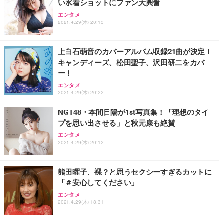
い水着ショットにファン大興奮
エンタメ
2021.4.29(木) 20:13
上白石萌音のカバーアルバム収録21曲が決定！
キャンディーズ、松田聖子、沢田研二をカバ
ー！
エンタメ
2021.4.29(木) 20:22
NGT48・本間日陽が1st写真集！「理想のタイ
プを思い出させる」と秋元康も絶賛
エンタメ
2021.4.29(木) 20:12
熊田曜子、裸？と思うセクシーすぎるカットに
「＃安心してください」
エンタメ
2021.4.29(木) 18:31