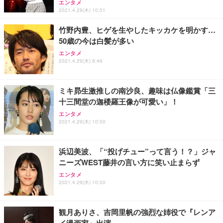
能 人間工学 椅子 腰サポート 90度跳ね上げ式アーム
ort/VGA スピーカー内蔵 高さ調整 スイベル VESA対
超厚型 お徳用 ワイド 100枚入 (x 1) (ケース販売)
エンタメ
2021.4.29(木) 10:31
レスト 3Dヘッドレスト ハンガー付き 高反発クッシ
応 ComfortView ビジネス向け
￥7,680
￥15,800
￥3,670
ョン PCチェア 通気性メッシュ ゲーミング/勉強/事
竹野内豊、ヒゲを生やしたキッカケを明かす…
務用 おしゃれ パソコンチェア (ホワイト)
50歳の今は白髪が多い
ANDWINT オフィスチェア デスクチェア 肘なし メ
【MiniLED/24.5inch/280Hz/FHD】GRAPHT THE S
アイリスオーヤマ ペットシーツ 超厚型 お徳用 レギ
ッシュ 通気性 ランバーサポート付き 腰サポート ガ
HOOTER Gaming Monitor 24” Essential ゲーミン
エンタメ
ュラー 200枚入【Amazon.co.jp限定】
ス圧無段階昇降 360度回転 キャスター付き コンパク
グモニター QD 24.5インチ 1ms FHD 量子ドット 残
2021.4.29(木) 9:46
ト 幅52×奥行58.5×高さ84～96cm テレワーク 在宅
像低減 (3年保証 | 輝点保証 | 日本メーカー)
￥3,731
￥4,139
￥34,980
勤務 ブラック
ミキ昴生激推しの南沙良、趣味は仏像鑑賞「三
十三間堂の迦楼羅王像が可愛い」！
エンタメ
2021.4.29(木) 10:00
浜辺美波、「“投げチュー”って言う！？」ジャ
ニーズWEST藤井の言い方に笑い止まらず
エンタメ
2021.4.29(木) 10:00
観月ありさ、吉岡里帆の強烈な姉役で『レンア