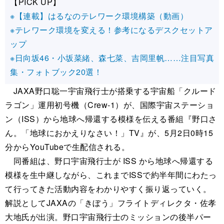
【PICK UP】
※【連載】はるなのテレワーク環境構築（動画）
※テレワーク環境を変える！参考になるデスクセットア
ップ
※日向坂46・小坂菜緒、森七菜、吉岡里帆……注目写真
集・フォトブック20選！
JAXA野口聡一宇宙飛行士が搭乗する宇宙船「クルード
ラゴン」運用初号機（Crew-1）が、国際宇宙ステーショ
ン（ISS）から地球へ帰還する模様を伝える番組『野口さ
ん。「地球におかえりなさい！」TV』が、5月2日0時15
分からYouTubeで生配信される。
同番組は、野口宇宙飛行士が ISS から地球へ帰還する
模様を生中継しながら、これまでISSで約半年間にわたっ
て行ってきた活動内容をわかりやすく振り返っていく。
解説としてJAXAの「きぼう」フライトディレクタ・佐孝
大地氏が出演。野口宇宙飛行士のミッションの後半パー