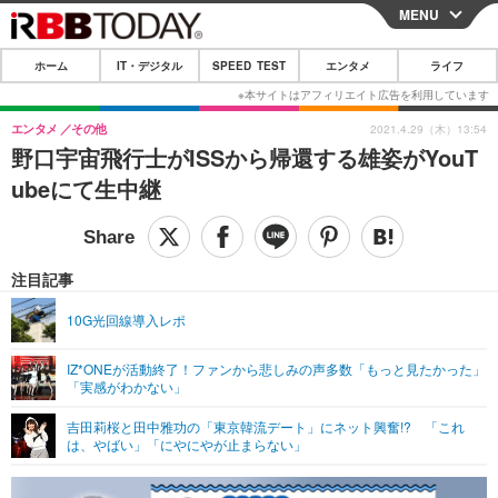
MENU
CLOSE
ホーム
IT・デジタル
SPEED TEST
エンタメ
ライフ
ホーム
IT・デジタル
エンタメ
その他
2021.4.29（木）13:54
野口宇宙飛行士がISSから帰還する雄姿がYouT
IT・デジタルTOP
スマートフォン
SPEED TEST
ubeにて生中継
ネタ
ガジェット・ツール
エンタメ
ショッピング
その他
エンタメTOP
映画・ドラマ
ライフ
注目記事
韓流・K-POP
韓国・芸能
ライフTOP
グルメ
リリース一覧
10G光回線導入レポ
音楽
スポーツ
ペット
ショッピング
プッシュ通知の停止方法
IZ*ONEが活動終了！ファンから悲しみの声多数「もっと見たかった」
「実感がわかない」
グラビア
ブログ
その他
吉田莉桜と田中雅功の「東京韓流デート」にネット興奮!? 「これ
ショッピング
その他
は、やばい」「にやにやが止まらない」