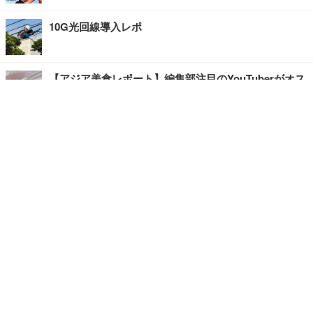
10G光回線導入レポ
【アジア美食レポート】編集部注目のYouTuberがオス
スメ！タイ・バンコクに行ったら食べたいグルメをチ
ェック
【エンタメRBB】注目の人にインタビュー
【坂道グループニュース】ーエンタメRBBー
今観るべきオススメ「韓国ドラマ」
快適デスクのヒントが満載！こだわりデスクツアー