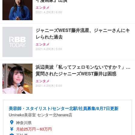
イ漫画家』出演
エンタメ
2021.4.29(木) 6:00
ジャニーズWEST藤井流星、ジャニーさんにキ
レられた過去
エンタメ
2021.4.29(木) 5:00
浜辺美波「私ってフェロモンないですか？」…
質問されたジャニーズWEST藤井は困惑
エンタメ
2021.4.29(木) 5:00
美容師・スタイリスト/センター北駅/社員募集/8月7日更新
Umineko美容室 センター北hanare店
神奈川県
月給25万円～63万円