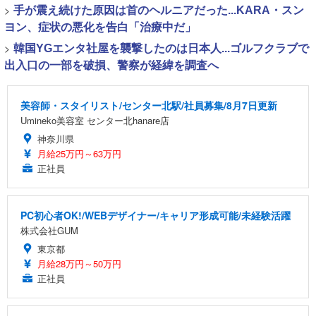
>
手が震え続けた原因は首のヘルニアだった...KARA・スン
ヨン、症状の悪化を告白「治療中だ」
>
韓国YGエンタ社屋を襲撃したのは日本人...ゴルフクラブで
出入口の一部を破損、警察が経緯を調査へ
美容師・スタイリスト/センター北駅/社員募集/8月7日更新
Umineko美容室 センター北hanare店
神奈川県
月給25万円～63万円
正社員
PC初心者OK!/WEBデザイナー/キャリア形成可能/未経験活躍
株式会社GUM
東京都
月給28万円～50万円
正社員