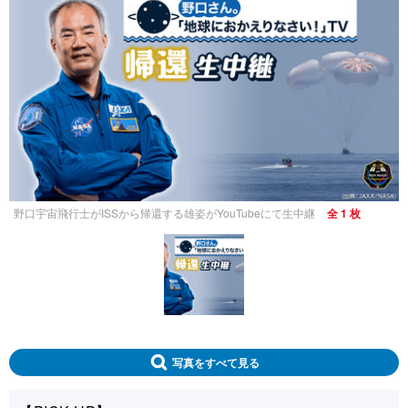
野口宇宙飛行士がISSから帰還する雄姿がYouTubeにて生中継
全 1 枚
写真をすべて見る