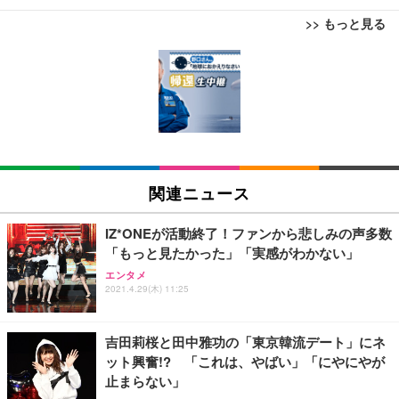
>> もっと見る
[EdoErgo] オフィスチェア 椅子 テレワーク 疲れな
EIZO ビジネス向けプレミアムモニター | FlexScan
Amazonベーシック ペットシーツ 薄型 レギュラー 1
い 跳ね上げ式アームレスト コンパクト 約105度ロッ
EV3240X-WT | 31.5型4K UHD・USB Type-C・ホワ
回使い捨て 無香料 ホワイト 300枚
キング pc 事務椅子 360度回転 座面昇降 強化ナイロ
イト
ン樹脂ベース 通気性メッシュ 在宅ワーク H-WY01
￥3,373
￥5,699
￥105,595
(黒網+黒枠+黒足)
EIZO ビジネス向けプレミアムモニター | FlexScan
SIHOO B100 オフィスチェア／デスクチェア メッシ
Amazonベーシック ペットシーツ 厚型 ワイド 42枚
EV2740X-WT | 27.0型4K UHD・USB Type-C・ホワ
ュチェア 人間工学 疲れない ブラック
x2袋(84枚) ホワイト(吸収面:ライトブルー)
関連ニュース
イト
￥27,999
￥3,234
￥109,572
IZ*ONEが活動終了！ファンから悲しみの声多数
「もっと見たかった」「実感がわかない」
Sezlife オフィスチェア デスクチェア 疲れない テレ
【純正品】27"ゲーミングモニター DualSense 充電
ネオ・ルーライフ ネオ・オムツ L 中型犬用 26枚入
エンタメ
ワーク チェア 強化バックレスト 30度ロッキング機
2021.4.29(木) 11:25
フック付き（CFI-ZDM1J）
り 単品
能 人間工学 椅子 腰サポート 90度跳ね上げ式アーム
レスト 3Dヘッドレスト ハンガー付き 高反発クッシ
￥49,979
￥1,800
￥7,680
ョン PCチェア 通気性メッシュ ゲーミング/勉強/事
吉田莉桜と田中雅功の「東京韓流デート」にネ
務用 おしゃれ パソコンチェア (ブラック)
ット興奮!? 「これは、やばい」「にやにやが
Sezlife オフィスチェア デスクチェア 疲れない テレ
【整備済み品】Dell E2724HS 27インチ 液晶モニタ
Smart Basic(スマートベーシック) 【Amazon.co.jp
止まらない」
ワーク チェア 強化バックレスト 30度ロッキング機
ー フルHD（1920×1080）VA 非光沢 HDMI/DisplayP
限定】 Smart Basic アイリスオーヤマ ペットシーツ