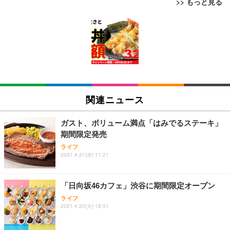
>> もっと見る
[EdoErgo] オフィスチェア 椅子 テレワーク 疲れな
EIZO ビジネス向けプレミアムモニター | FlexScan
Amazonベーシック ペットシーツ 薄型 レギュラー 1
い 跳ね上げ式アームレスト コンパクト 約105度ロッ
EV3240X-WT | 31.5型4K UHD・USB Type-C・ホワ
回使い捨て 無香料 ホワイト 300枚
キング pc 事務椅子 360度回転 座面昇降 強化ナイロ
イト
ン樹脂ベース 通気性メッシュ 在宅ワーク H-WY01
￥3,373
￥5,699
￥105,595
(黒網+黒枠+黒足)
EIZO ビジネス向けプレミアムモニター | FlexScan
SIHOO B100 オフィスチェア／デスクチェア メッシ
Amazonベーシック ペットシーツ 厚型 ワイド 42枚
EV2740X-WT | 27.0型4K UHD・USB Type-C・ホワ
ュチェア 人間工学 疲れない ブラック
x2袋(84枚) ホワイト(吸収面:ライトブルー)
関連ニュース
イト
￥27,999
￥3,234
￥109,572
ガスト、ボリューム満点「はみでるステーキ」
期間限定発売
Sezlife オフィスチェア デスクチェア 疲れない テレ
【純正品】27"ゲーミングモニター DualSense 充電
ネオ・ルーライフ ネオ・オムツ L 中型犬用 26枚入
ライフ
ワーク チェア 強化バックレスト 30度ロッキング機
2021.4.21(水) 11:21
フック付き（CFI-ZDM1J）
り 単品
能 人間工学 椅子 腰サポート 90度跳ね上げ式アーム
レスト 3Dヘッドレスト ハンガー付き 高反発クッシ
￥49,979
￥1,800
￥7,680
ョン PCチェア 通気性メッシュ ゲーミング/勉強/事
「日向坂46カフェ」渋谷に期間限定オープン
務用 おしゃれ パソコンチェア (ブラック)
ライフ
Sezlife オフィスチェア デスクチェア 疲れない テレ
【整備済み品】Dell E2724HS 27インチ 液晶モニタ
Smart Basic(スマートベーシック) 【Amazon.co.jp
2021.4.20(火) 18:51
ワーク チェア 強化バックレスト 30度ロッキング機
ー フルHD（1920×1080）VA 非光沢 HDMI/DisplayP
限定】 Smart Basic アイリスオーヤマ ペットシーツ
能 人間工学 椅子 腰サポート 90度跳ね上げ式アーム
ort/VGA スピーカー内蔵 高さ調整 スイベル VESA対
超厚型 お徳用 ワイド 100枚入 (x 1) (ケース販売)
レスト 3Dヘッドレスト ハンガー付き 高反発クッシ
応 ComfortView ビジネス向け