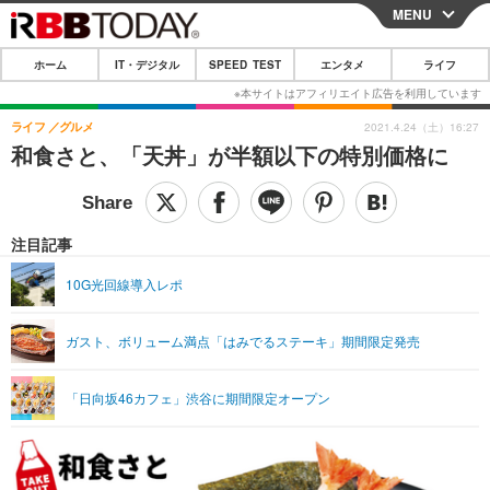
MENU
CLOSE
ホーム
IT・デジタル
SPEED TEST
エンタメ
ライフ
ホーム
IT・デジタル
ライフ
グルメ
2021.4.24（土）16:27
和食さと、「天丼」が半額以下の特別価格に
IT・デジタルTOP
スマートフォン
SPEED TEST
ネタ
ガジェット・ツール
エンタメ
注目記事
ショッピング
その他
エンタメTOP
映画・ドラマ
ライフ
10G光回線導入レポ
韓流・K-POP
韓国・芸能
ライフTOP
グルメ
リリース一覧
ガスト、ボリューム満点「はみでるステーキ」期間限定発売
音楽
スポーツ
ペット
ショッピング
プッシュ通知の停止方法
グラビア
ブログ
その他
「日向坂46カフェ」渋谷に期間限定オープン
ショッピング
その他