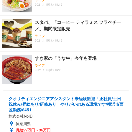
2021.4.15(木) 18:12
スタバ、「コーヒー ティラミス フラペチー
ノ」期間限定販売
ライフ
2021.4.15(木) 15:12
すき家の「うな牛」今年も登場
ライフ
2021.4.14(水) 16:20
クオリティエンジニアアシスタント未経験歓迎「正社員/土日
祝休み/昇給あり/研修あり」やりがいのある環境です/横浜市西
区勤務/8451
株式会社NoID
神奈川県
月給29万円～36万円