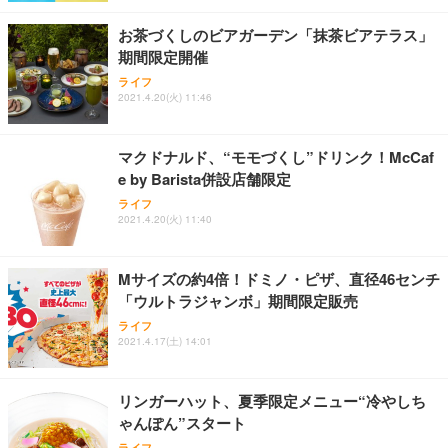
￥7,680
￥15,800
￥3,670
ョン PCチェア 通気性メッシュ ゲーミング/勉強/事
お茶づくしのビアガーデン「抹茶ビアテラス」
務用 おしゃれ パソコンチェア (ホワイト)
期間限定開催
ANDWINT オフィスチェア デスクチェア 肘なし メ
【MiniLED/24.5inch/280Hz/FHD】GRAPHT THE S
アイリスオーヤマ ペットシーツ 超厚型 お徳用 レギ
ッシュ 通気性 ランバーサポート付き 腰サポート ガ
HOOTER Gaming Monitor 24” Essential ゲーミン
ライフ
ュラー 200枚入【Amazon.co.jp限定】
ス圧無段階昇降 360度回転 キャスター付き コンパク
グモニター QD 24.5インチ 1ms FHD 量子ドット 残
2021.4.20(火) 11:46
ト 幅52×奥行58.5×高さ84～96cm テレワーク 在宅
像低減 (3年保証 | 輝点保証 | 日本メーカー)
￥3,731
￥4,139
￥34,980
勤務 ブラック
マクドナルド、“モモづくし”ドリンク！McCaf
e by Barista併設店舗限定
ライフ
2021.4.20(火) 11:40
Mサイズの約4倍！ドミノ・ピザ、直径46センチ
「ウルトラジャンボ」期間限定販売
ライフ
2021.4.17(土) 14:01
リンガーハット、夏季限定メニュー“冷やしち
ゃんぽん”スタート
ライフ