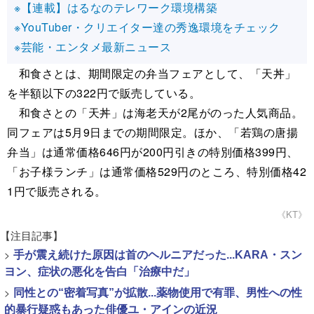
※【連載】はるなのテレワーク環境構築
※YouTuber・クリエイター達の秀逸環境をチェック
※芸能・エンタメ最新ニュース
和食さとは、期間限定の弁当フェアとして、「天丼」
を半額以下の322円で販売している。
和食さとの「天丼」は海老天が2尾がのった人気商品。
同フェアは5月9日までの期間限定。ほか、「若鶏の唐揚
弁当」は通常価格646円が200円引きの特別価格399円、
「お子様ランチ」は通常価格529円のところ、特別価格42
1円で販売される。
《KT》
【注目記事】
>
手が震え続けた原因は首のヘルニアだった...KARA・スン
ヨン、症状の悪化を告白「治療中だ」
>
同性との“密着写真”が拡散...薬物使用で有罪、男性への性
的暴行疑惑もあった俳優ユ・アインの近況