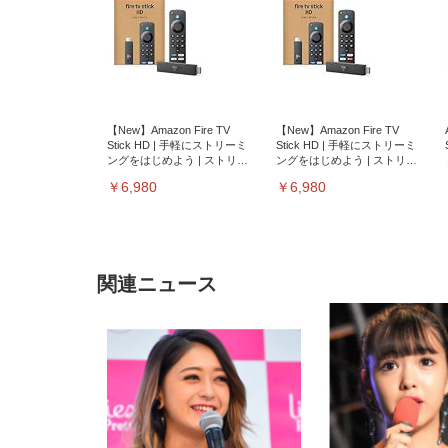
【New】Amazon Fire TV
【New】Amazon Fire TV
Stick HD | 手軽にストリーミ
Stick HD | 手軽にストリーミ
ングをはじめよう | ストリー
ングをはじめよう | ストリー
ミングメディアプレイヤー
ミングメディアプレイヤー
￥6,980
￥6,980
関連ニュース
EIZO ビジネス向けプレミア
EIZO ビジネス向けプレミア
【純
[EdoErgo] オフィスチェア 椅
Amazonベーシック ペットシ
SIHOO B100 オフィスチェア
Amazonベーシック ペットシ
ムモニター | FlexScan
ムモニター | FlexScan
ニタ
子 テレワーク 疲れない 跳ね
ーツ 薄型 レギュラー 1回使い
／デスクチェア メッシュチェ
ーツ 厚型 ワイド 42枚x2袋(84
EV3240X-WT | 31.5型4K
EV2740X-WT | 27.0型4K
ク付