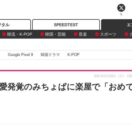
X
ジタル
SPEEDTEST
エ
韓流・K-POP
韓国・芸能
音楽
スポーツ
I
Google Pixel 9
韓国ドラマ
K-POP
2021年3月28日（日） 15
愛発覚のみちょぱに楽屋で「おめ