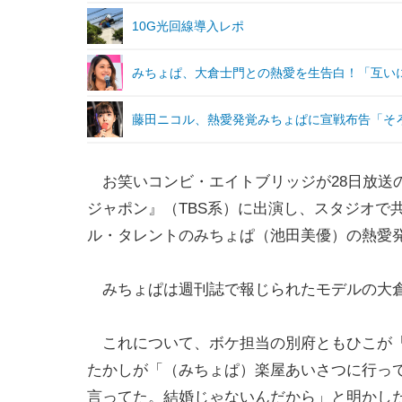
10G光回線導入レポ
みちょぱ、大倉士門との熱愛を生告白！「互い
藤田ニコル、熱愛発覚みちょぱに宣戦布告「そ
お笑いコンビ・エイトブリッジが28日放送
ジャポン』（TBS系）に出演し、スタジオで
ル・タレントのみちょぱ（池田美優）の熱愛
みちょぱは週刊誌で報じられたモデルの大倉
これについて、ボケ担当の別府ともひこが「
たかしが「（みちょぱ）楽屋あいさつに行っ
言ってた。結婚じゃないんだから」と明かし