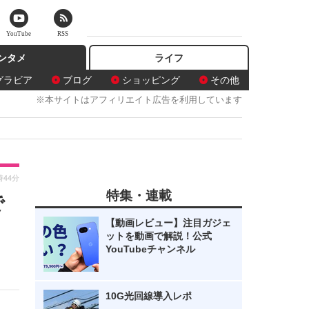
YouTube
RSS
ンタメ
ライフ
グラビア
ブログ
ショッピング
その他
※本サイトはアフィリエイト広告を利用しています
時44分
特集・連載
で
【動画レビュー】注目ガジェ
ットを動画で解説！公式
YouTubeチャンネル
10G光回線導入レポ