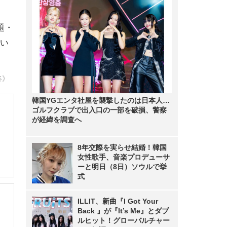
題・
い
谷》
韓国YGエンタ社屋を襲撃したのは日本人…
ゴルフクラブで出入口の一部を破損、警察
が経緯を調査へ
8年交際を実らせ結婚！韓国
女性歌手、音楽プロデューサ
ーと明日（8日）ソウルで挙
式
ILLIT、新曲『I Got Your
Back 』が『It’s Me』とダブ
ルヒット！グローバルチャー