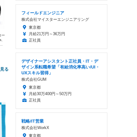
フィールドエンジニア
株式会社マイスターエンジニアリング
東京都
月給21万円～36万円
エコー
xa、
正社員
な
デザイナーアシスタント正社員・IT・デ
ザイン系転職希望「有給消化率高い/UI・
と見る
UXスキル習得」
株式会社GUM
東京都
月給30万400円～50万円
正社員
戦略/IT営業
FHD】
ェ
ット
株式会社WorkX
 メ
レギ
 ゲ
東京都
ーサ