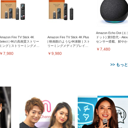
Amazon Echo Dot (
Amazon Fire TV Stick 4K
Amazon Fire TV Stick 4K Plus
ドット) 第5世代 - Ale
Select | 4Kの高画質ストリー
| 映画館のような4K体験 | スト
センサー搭載、鮮やか
ミング | ストリーミングメデ
リーミングメディアプレイヤ
サウンド｜チャコール
￥7,480
ィアプレイヤー
ー
￥7,980
￥9,980
>> もっ
【整備済み品】Dell
【MiniLED/24.5inch/280Hz/
正品】27"ゲーミングモ
ANDWINT オフィスチ
アイリスオーヤマ ペ
Sezlife オフィスチェア デスク
ネオ・ルーライフ ネオ・オム
E2724HS 27インチ 液晶モ
Sezlife オフィスチェア デスク
Smart Basic(スマートベーシ
GRAPHT THE SHOOTER
ー DualSense 充電フッ
ア デスクチェア 肘なし
シーツ 超厚型 お徳用 
チェア 疲れない テレワーク
ツ L 中型犬用 26枚入り 単品
ニター フル
チェア 疲れない テレワーク
ック) 【Amazon.co.jp限定】
Gaming Monitor 24” Essential
き（CFI-ZDM1J）
ッシュ 通気性 ランバ
ュラー 200枚入