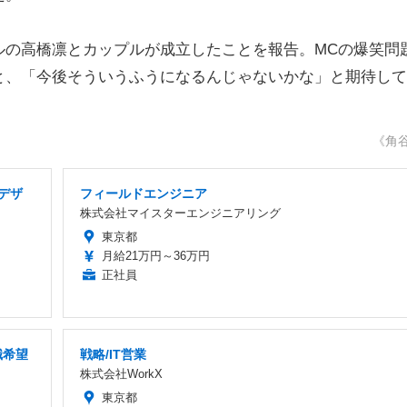
の高橋凛とカップルが成立したことを報告。MCの爆笑問
と、「今後そういうふうになるんじゃないかな」と期待して
《角
・デザ
フィールドエンジニア
株式会社マイスターエンジニアリング
東京都
月給21万円～36万円
正社員
職希望
戦略/IT営業
株式会社WorkX
東京都