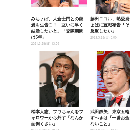
上げ式アームレスト コンパク
捨て 無香料 ホワイト 300枚
ア 人間工学 疲れない ブラッ
枚) ホワイト(吸収面:ライトブ
UHD・USB Type-C・ホワイ
UHD・USB Type-C・ホワイ
ト 約105度ロッキング pc 事務
￥105,595
￥109,572
ク
ルー)
￥4
ト
ト
￥5,699
￥3,373
￥27,999
￥3,234
椅子 360度回転 座面昇降 強化
ナイロン樹脂ベース 通気性メ
みちょぱ、大倉士門との熱
藤田ニコル、熱愛発
ッシュ 在宅ワーク H-
WY01(黒網+黒枠+黒足)
愛を生告白！「互いに早く
ょぱに宣戦布告「そ
結婚したいと」「交際期間
反撃したい」
は5年」
2021.3.28(日) 5:00
2021.3.28(日) 13:59
松本人志、フワちゃんをフ
武田鉄矢、東京五輪
ォロワーから外す「なんか
すべきは「一番お金
面倒くさい」
ないこと」