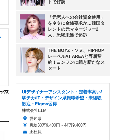
トで好調
「元恋人への会社資金使用」
をネタに金銭要求か…韓国タ
レントの元マネージャー2
人、恐喝未遂で起訴
の
THE BOYZ・ソヌ、HIPHOP
レーベルAT AREAと専属契
約！ヨンフンに続き新たなス
タート
UIデザイナーアシスタント・定着率高い/
駅チカ/IT・デザイン系転職希望・未経験
歓迎・Figma習得
株式会社ELM
愛知県
月給30万9,400円～44万9,400円
正社員