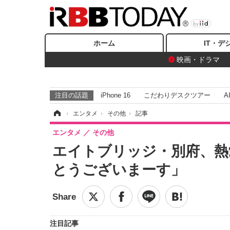
ホーム
IT・デ
映画・ドラマ
注目の話題
iPhone 16
こだわりデスクツアー
A
ホーム
›
エンタメ
›
その他
›
記事
エンタメ
その他
エイトブリッジ・別府、熱
とうございまーす」
注目記事