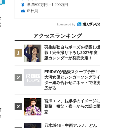
ンチ
 ガ
年収500万円～1,200万円
 (3
回
正社員
ー)
ンパ
高さ
本
 在
驚
Sponsored by
アクセスランキング
羽生結弦自らポーズを提案し撮
影！完全撮り下ろし2027年度
版カレンダーが発売決定！
FRIDAYが熱愛スクープ予告！
大河女優とシンガーソングライ
ター組み合わせにネットで憶測
広がる
宮澤エマ、お嬢様のイメージに
葛藤 祖父・喜一からの話に困
ゴ
惑
の
乃木坂46・中西アルノ、どん