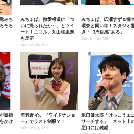
チェア 強化バックレスト 30
HD（1920×1080）VA 非光
チェア 強化バックレスト 30度
Smart Basic アイリスオーヤマ
ーミングモニター QD 24.5イ
ポート付き 腰サポート
【Amazon.co.jp限定】
￥1,800
￥15,800
￥34,980
9,979
度ロッキング機能 人間工学 椅
沢 HDMI/DisplayPort/VGA
ロッキング機能 人間工学 椅子
ペットシーツ 超厚型 お徳用
￥4,139
￥3,731
1ms FHD 量子ドット 残像低減
ス圧無段階昇降 360度
￥7,680
￥7,680
￥3,670
子 腰サポート 90度跳ね上げ
スピーカー内蔵 高さ調整 ス
腰サポート 90度跳ね上げ式ア
ワイド 100枚入 (x 1) (ケース
年保証 | 輝点保証 | 日本メーカ
転 キャスター付き コ
式アームレスト 3Dヘッドレス
イベル VESA対応
ームレスト 3Dヘッドレスト
販売)
クト 幅52×奥行58.5×
覚みち
みちょぱ、熱愛報道に「つ
みちょぱ、広瀬すず＆橋
ト ハンガー付き 高反発クッシ
ComfortView ビジネス向け
ハンガー付き 高反発クッショ
84～96cm テレワーク
ョン PCチェア 通気性メッシ
ン PCチェア 通気性メッシュ
ろそろ
いに撮られたか～」とツイ
環奈と同い年！スタジオ
宅勤務 ブラック
ュ ゲーミング/勉強/事務用 お
ゲーミング/勉強/事務用 おし
ート！ニコル、丸山桂里奈
き「“3周目感”ある」
しゃれ パソコンチェア (ブラ
ゃれ パソコンチェア (ホワイ
ック)
ト)
も反応
2021.3.11(木) 7:53
2021.3.26(金) 2:13
が目指
海老野 心、『ワイドナショ
坂口健太郎「けっこうエ
をかけ
ー』でラスト制服？！
サーチする」 ネット上
悪口には鈍感
2021.3.28(日) 12:50